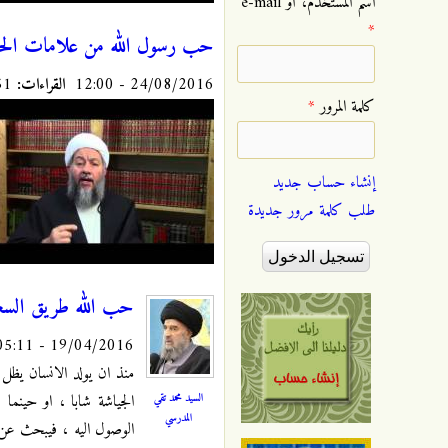
‏اسم المستخدم، أو e-mail
*
حب رسول الله من علامات الحب
24/08/2016 - 12:00
القراءات:
10551
‏كلمة المرور ‏
*
إنشاء حساب جديد
طلب كلمة مرور جديدة
حب الله طريق السع
19/04/2016 - 05:11
منذ ان يولد الانسان يظل
السيد محمد تقي
الجياشة شابا ، او حينما
المدرسي
الوصول اليه ، فيبحث عن 