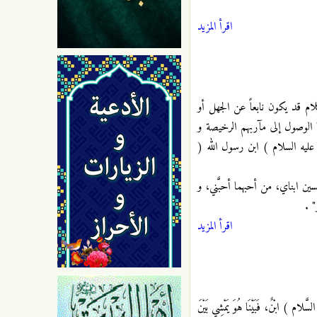
اقرأ المزيد
ام قد يكون نابعاً عن الجهل أو
الوصول إلى مآربهم الرخيصة و
عليه السلام ) ابن رسول الله (
ن ابناي، من أحبهما أحبَّني، و
ر"
.
اقرأ المزيد
ام ) ابْنٌ، فَبَيْنَا هُوَ يَمْشِي بَيْنَ