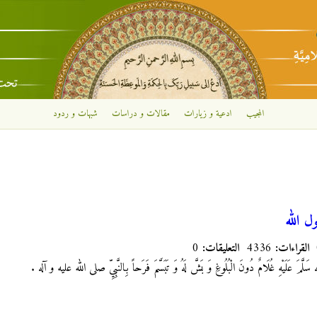
تجاوز إلى المحتوى الرئيسي
المجيب
ادعية و زيارات
مقالات و دراسات
شبهات و ردود
 الله
القراءات:
4336
التعليقات:
0
لَّمَ عَلَيْهِ غُلَامٌ دُونَ الْبُلُوغِ وَ بَشَّ لَهُ وَ تَبَسَّمَ فَرَحاً بِالنَّبِيِّ صلى الله عليه و آله .