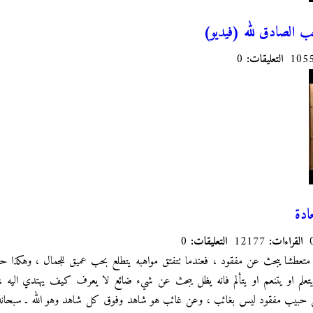
 الصادق لله (فيديو)
التعليقات:
0
ادة
القراءات:
12177
التعليقات:
0
 متعطشا يبحث عن مفقود ، فعندما تتفتق مواهبه يتطلع بحب عميق للجمال ، وهكذا ح
 يتعلم او يتنعم او يتألم فانه يظل يبحث عن شيء ضائع لا يعرف كيف يهتدي اليه 
حبيب مفقود ليس بغائب ، وعن غائب هو شاهد وفوق كل شاهد وهو الله ـ سبحانه وتع