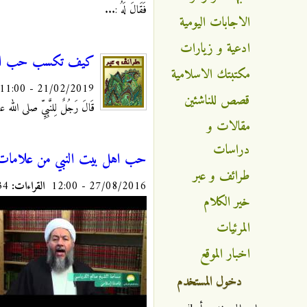
فَقَالَ لَهُ :...
الاجابات اليومية
ادعية و زيارات
كيف تكسب حب الل
مكتبتك الاسلامية
21/02/2019 - 11:00
قصص للناشئين
قَالَ رَجُلٌ لِلنَّبِيِّ صلى الله عليه و
مقالات و
دراسات
حب اهل بيت النبي من علامات 
طرائف و عبر
27/08/2016 - 12:00
القراءات:
10834
خير الكلام
المرئيات
اخبار الموقع
دخول المستخدم