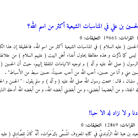
الحسين بن علي في المناسبات الشيعية أكثر من اسم الله؟
القراءات:
19665
التعليقات:
0
ين ( عليه السلام ) في المناسبات الشيعية أكثر من اسم الله، فالحقيقة إن هذا الكل
يس كما ذكرت و هذه مغالطة يحاول أعداء أهل البيت ( عليهم السلام ) من خلالها 
الرسول ( صلى الله عليه و آله ) و توجيه الاتهامات الملفقة إليهم، حيث أن الحسين ( 
 "حسين مني و أنا من حسين، أحب الله من أحب حسيناً، حسين سبط من الأسباط"
.
ان ، قال : سمعت رسول الله صلى الله عليه ( و آله ) و سلم يقول : " الحسن و الحسي
ه الجنة، و من أبغضهما أبغضني، و من أبغضني أبغضه الله، و من أبغضه الله أدخله النا
ا و لا نزاد له الا حبا!
القراءات:
12869
التعليقات:
0
يد بن هبة الله الرّاونديّ
في كتابه المعروف المُسمَّى بالدَعَوَات، أنَّهُ كَانَ لِلصَّادِقِ ( عليه السَّل