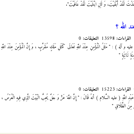
ْتَ لَقَدْ أَبْقَيْتَ، وَ لَئِنِ ابْتَلَيْتَ لَقَدْ عَافَيْتَ".
د الله ؟
القراءات:
13598
التعليقات:
0
 و آله ) : " مَثَلُ الْمُؤْمِنِ عِنْدَ اللَّهِ تَعَالَى كَمَثَلِ مَلَكٍ مُقَرَّبٍ ، وَ إِنَّ الْمُؤْمِنَ عِنْدَ اللَّه
َةٍ تَائِبَةٍ "
القراءات:
15223
التعليقات:
0
ْدِ اللَّهِ
( عليه السَّلام ) أنهُ قَالَ : " إِنَّ اللَّهَ عَزَّ وَ جَلَّ يُحِبُّ الْبَيْتَ الَّذِي فِيهِ الْعُرْسُ ، وَ
َ مِنَ الطَّلَاقِ "