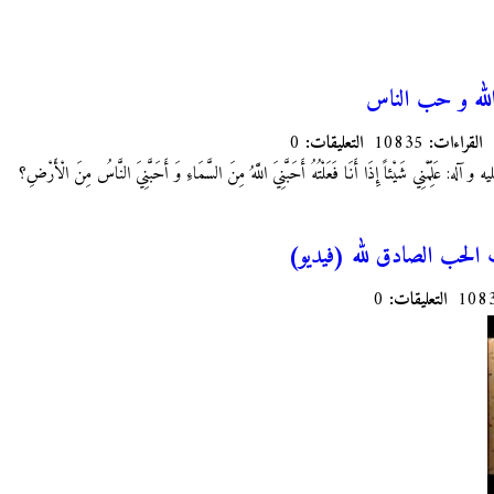
ه و حب الناس
القراءات:
10835
التعليقات:
0
 آله: عَلِّمْنِي‏ شَيْئاً إِذَا أَنَا فَعَلْتُهُ أَحَبَّنِيَ اللَّهُ مِنَ السَّمَاءِ وَ أَحَبَّنِيَ النَّاسُ مِنَ الْأَرْضِ؟
الحب الصادق لله (فيديو)
التعليقات:
0