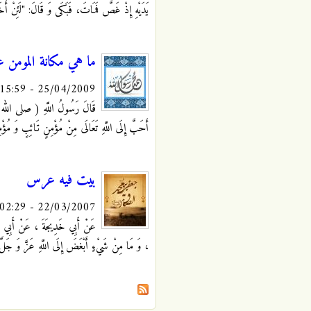
يَدَيْهِ إِذْ غَصَّ فَمَاتَ، فَبَكَى وَ قَالَ: "لَئِنْ أَخَذ
ما هي مكانة المومن عن
25/04/2009 - 15:59
قَالَ رَسُولُ اللَّهِ ( صلى الله عليه
أَحَبَّ إِلَى اللَّهِ تَعَالَى مِنْ مُؤْمِنٍ تَائِبٍ وَ مُؤْمِن
بيت فيه عرس
22/03/2007 - 02:29
عَنْ أَبِي خَدِيجَةَ ، عَنْ أَبِي عَب
، وَ مَا مِنْ شَيْ‏ءٍ أَبْغَضَ إِلَى اللَّهِ عَزَّ وَ جَلّ