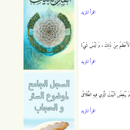
اقرأ المزيد
ِ لَأَعْظَمُ مِنْ ذَلِكَ ، وَ لَيْسَ شَيْ‏ءٌ
اقرأ المزيد
 يُبْغِضُ الْبَيْتَ الَّذِي فِيهِ الطَّلَاقُ
اقرأ المزيد