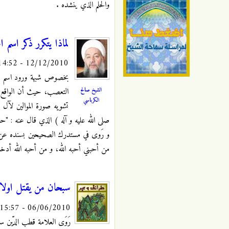
والحلم الذي ينشده .
لماذا يتكرر ذكر اسم 
12/12/2010 - 14:52
بخصوص شبهة ورود اسم الحس
الشيخ صالح
التعصب، حيث أن الواقع ل
الكرباسي
تشويه صورة الموالين لآل 
صلى الله عليه و آله ) الذي قال عنه :
و رَوى في مستدرك الصحيحين بسنده عن سلم
من أحبني أحبه الله، و من أحبه الله أدخل
سبحان من يقتل اولادن
06/06/2010 - 15:57
رَوَى العلامة قطب الدّين سع