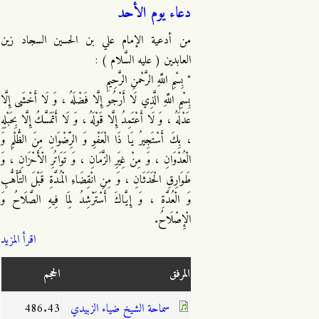
دعاء يوم الأحد
من أدعية الإمام علي بن الحسين السجاد زين
العابدين ( عليه السَّلام ) :
" بِسْمِ اللَّهِ الرَّحْمنِ الرَّحِيمِ
بِسْمِ اللَّهِ الَّذِي لَا أَرْجُو إِلَّا فَضْلَهُ ، وَ لَا أَخْشَى إِلَّا
عَدْلَهُ ، وَ لَا أَعْتَمِدُ إِلَّا قَوْلَهُ ، وَ لَا أَتَمَسَّكُ إِلَّا بِحَبْلِهِ
، بِكَ أَسْتَجِيرُ يَا ذَا الْعَفْوِ وَ الرِّضْوَانِ مِنَ الظُّلْمِ وَ
الْعُدْوَانِ ، وَ مِنْ غِيَرِ الزَّمَانِ ، وَ تَوَاتُرِ الْأَحْزَانِ ، وَ
طَوَارِقِ الْحَدَثَانِ ، وَ مِنِ انْقِضَاءِ الْمُدَّةِ قَبْلَ التَّأَهُّبِ
وَ الْعُدَّةِ ، وَ إِيَّاكَ أَسْتَرْشِدُ لِمَا فِيهِ الصَّلَاحُ وَ
الْإِصْلَاحُ.
اقرأ المزيد
المرفق
الحجم
سماحة الشيخ ضياء الزبيدي
486.43