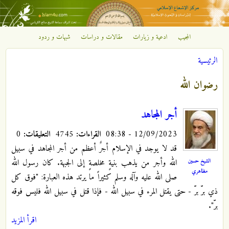
تجاوز إلى المحتوى الرئيسي
المجيب
ادعية و زيارات
مقالات و دراسات
شبهات و ردود
مركز
الرئيسية
الإشعاع
أنت هنا
رضوان الله
الإسلامي
أجر المجاهد
12/09/2023 - 08:38
القراءات:
4745
التعليقات:
0
قد لا يوجد في الإسلام أجرٌ أعظم من أجر المجاهد في سبيل
الشيخ حسين
الله وأجر من يذهب بنيةٍ مخلصةٍ إلى الجبهة. كان رسول الله
مظاهري
صلى الله عليه وآله وسلم كثيراً ما يرتد هذه العبارة: "فوق كل
ذي برّ برّ - حتى يقتل المرء في سبيل الله - فإذا قتل في سبيل الله فليس فوقه
برّ".
اقرأ المزيد