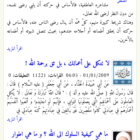
المصطفى
مشاعره العاطفية، فالأساس في حركته أن يلبي رضى نفسه،
من دون النظر لرضى الله تعالى.
وهناك شريحة كبيرة منهم، كلّ همّه أن ينال رضى الناس عنه؛ فالأساس في
حركته أن يحقق أطماعه أو أحلامه عندهم، بحيث تتصل شهوته أو أطماعه
بالآخرين.
اقرأ المزيد
لا تتكل على أعمالك ، بل ثق برحمة الله !
01/01/2009 - 06:05
القراءات:
11221
التعليقات:
0
عَنْ أَبِي عُبَيْدَةَ الْحَذَّاءِ ، عَنْ أَبِي جَعْفَرٍ
( عليه السَّلام ) قَالَ :
قَالَ رَسُولُ اللَّهِ ( صلَّى الله عليه و آله ) : " قَالَ اللَّهُ تَبَارَكَ وَ تَعَالَى : لَا يَتَّكِلِ
الْعَامِلُونَ عَلَى أَعْمَالِهِمُ الَّتِي يَعْمَلُونَهَا لِثَوَابِي ، فَإِنَّهُمْ لَوِ اجْتَهَدُوا وَ أَتْعَبُوا أَنْفُسَهُمْ
أَعْمَارَهُمْ فِي عِبَادَتِي كَانُوا مُقَصِّرِينَ غَيْرَ بَالِغِينَ فِي عِبَادَتِهِمْ كُنْهَ عِبَادَتِي فِي
اقرأ المزيد
ما هي كيفية السلوك الى الله ؟ و ما هي اطوار