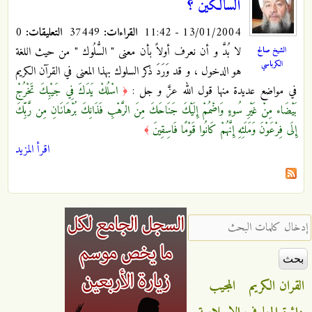
السالكين ؟
13/01/2004 - 11:42
القراءات:
37449
التعليقات:
0
لا بُدَّ و أن نعرف أولاً بأن معنى " السُّلُوك " من حيث اللغة
الشيخ صالح
الكرباسي
هو الدخول ، و قد وَرَدَ ذكر السلوك بهذا المعنى في القرآن الكريم
في مواضع عديدة منها قول الله عزَّ و جل :
اسْلُكْ يَدَكَ فِي جَيْبِكَ تَخْرُجْ
﴿
بَيْضَاء مِنْ غَيْرِ سُوءٍ وَاضْمُمْ إِلَيْكَ جَنَاحَكَ مِنَ الرَّهْبِ فَذَانِكَ بُرْهَانَانِ مِن رَّبِّكَ
إِلَى فِرْعَوْنَ وَمَلَئِهِ إِنَّهُمْ كَانُوا قَوْمًا فَاسِقِينَ
﴾
اقرأ المزيد
‏إدخال كلمات البحث ‏
القران الكريم
المجيب