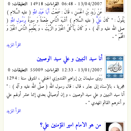
13/04/2007 - 06:48
القراءات:
14918
التعليقات:
0
عَنْ زَيْدِ بْنِ الْحَسَنِ ، قَالَ : سَمِعْتُ
أَبَا عَبْدِ اللَّهِ
( عليه السَّلام )
يَقُولُ : " كَانَ
عَلِيٌّ
( عليه السَّلام ) أَشْبَهَ النَّاسِ طِعْمَةً وَ سِيرَةً
بِرَسُولِ اللَّهِ
(
صلى الله عليه و آله ) ، وَ كَانَ يَأْكُلُ الْخُبْزَ وَ الزَّيْتَ ، وَ يُطْعِمُ النَّاسَ الْخُبْزَ وَ
اللَّحْمَ " .
اقرأ المزيد
أنا سيد النبيين و علي سيد الوصيين
13/01/2007 - 12:33
القراءات:
55009
التعليقات:
0
رَوَى سليمان بن إبراهيم القندوزي الحنفي ، المتوفى سنة : 1294
هجرية ، بالإسناد إلى جابر ، قال : قال رسول الله ( صلَّى الله عليه و آله ) : "
أنا سيد النبيين و علي سيد الوصيين ، و إن أوصيائي بعدي إثنا عشر أولهم علي
و أخرهم القائم المهدي "
.
اقرأ المزيد
من هو الامام امير المؤمنين علي؟