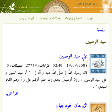
تجاوز إلى المحتوى الرئيسي
المجيب
ادعية و زيارات
مقالات و دراسات
شبهات و ردود
مركز
الرئيسية
الإشعاع
أنت هنا
سيد الوصيين
الإسلامي
علي سيد الوصيين
19/09/2008 - 02:40
القراءات:
27759
التعليقات:
0
قال رسول الله ( صلَّى الله عليه و آله ) : " أنا سيد النبيين و
علي سيد الوصيين ، و إن أوصيائي بعدي إثنا عشر أولهم علي و أخرهم القائم
المهدي "
.
اقرأ المزيد
الزوجان النموذجيان