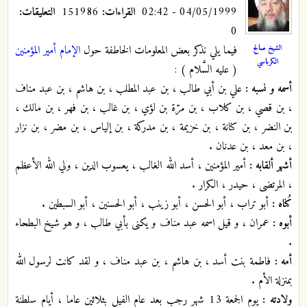
04/05/1999 - 02:42
القراءات:
151986
التعليقات:
0
الشيخ صالح
فيما يلي نذكر بعض المعلومات الخاطفة حول
الإمام أمير المؤمنين
الكرباسي
( عليه السَّلام ) :
أسمه و نسبه :
علي بن أبي طالب ، بن عبد المطلب ، بن هاشم ، بن عبد مناف
، بن قصي ، بن كلاب ، بن مرّة بن لؤي ، بن غالب ، بن فهر ، بن مالك ،
بن النضر ، بن كنانة ، بن خزيمة ، بن مدركة ، بن إلياس ، بن مضر ، بن نزار
، بن معد ، بن عدنان .
أشهر ألقابه :
أمير المؤمنين ، أسد الله الغالب ، يعسوب الدين ، ولي الله الأعظم
، المرتضى ، حيدر ، الكرار .
كُناه :
أبو تراب ، أبو الحسن ، أبو زينب ، أبو الحسنين ، أبو السبطين .
أبوه :
عمران ، و قيل اسمه عبد مناف و يكنى بأبي طالب ، و هو شيخ البطحاء
.
أمه :
فاطمة بنت أسد ، بن هاشم ، بن عبد مناف ، و لقد كانت لرسول الله
بمنزلة الأم .
ولادته :
يوم الجمعة 13 شهر رجب بعد عام الفيل بثلاثين عاما ، أيام سلطنة