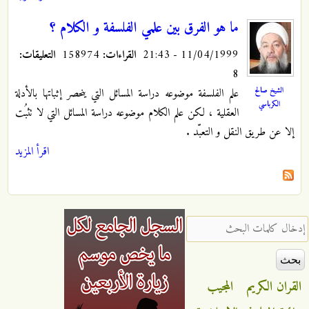
ما هو الفرق بين علمي الفلسفة و الكلام ؟
11/04/1999 - 21:43
القراءات:
158974
التعليقات:
8
الشيخ صالح
علم الفلسفة موضوعه دراسة المسائل التي ينحصر إثباتها بالأدلة
الكرباسي
العقلية ، لكن علم الكلام موضوعه دراسة المسائل التي لا تثبُت
إلا عن طريق النقل
و التعبّد .
اقرأ المزيد
‏إدخال كلمات البحث ‏
القران الكريم
المجيب