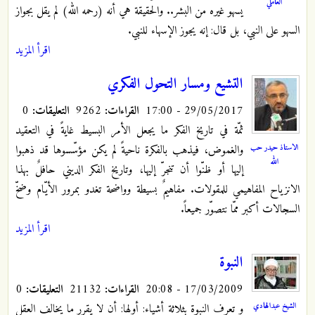
العاملي
يسهو غيره من البشر.. والحقيقة هي أنه (رحمه الله) لم يقل بجواز
السهو على النبي، بل قال: إنه يجوز الإسهاء للنبي.
اقرأ المزيد
التشيع ومسار التحول الفكري
29/05/2017 - 17:00
القراءات:
9262
التعليقات:
0
ثمّة في تاريخ الفكر ما يجعل الأمر البسيط غايةً في التعقيد
الاستاذ حيدر حب
والغموض، فيذهب بالفكرة ناحيةً لم يكن مؤسّسوها قد ذهبوا
الله
إليها أو ظنّوا أن تنجرّ إليها، وتاريخ الفكر الديني حافلٌ بهذا
الانزياح المفاهيمي للمقولات. مفاهيمٌ بسيطة وواضحة تغدو بمرور الأيّام وضخّ
السجالات أكبر ممّا نتصوّر جميعاً.
اقرأ المزيد
النبوة
17/03/2009 - 20:08
القراءات:
21132
التعليقات:
0
الشيخ عبدالهادي
و تعرف النبوة بثلاثة أشياء: أولها: أن لا يقرر ما يخالف العقل