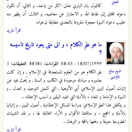
الفضلي
كالقول بان الباري تعالى اكثر من واحد. و الثاني: أن تكون
دعوته للخلق إلى طاعة اللّه و الاحتراز عن معاصيه. و الثالث: أن يظهر منه
عقيب دعواه النبوة معجزة مقرونة بالتحدي مطابقة لدعواه.
اقرأ المزيد
ما هو علم الكلام ، و الى متى يعود تاريخ تاسيسه
؟
18/07/1999 - 08:43
القراءات:
88381
التعليقات:
1
علم الكلام هو من العلوم المستحدثة في الإسلام ـ و إن كانت
الشيخ صالح
الكرباسي
جذوره و مبادئه موجودة في الكتاب و السنة ـ و يُبحث فيه عن
إثبات أصول الدين الإسلامي أي الألوهية ـ التي تشمل التوحيد و العدل ـ و
النبوة و الإمامة و المعاد ، بالأدلة التي تفيد اليقين و تسبب الإعتقاد .
و يتكفل هذا العلم الإسلامي بدراسة المسائل الإعتقادية ـ أصول الدين ـ و إثباتها
بالأدلة و الحجج ، و مناقشة الأقوال و الآراء المخالفة لها ، و نقد الشبهات
المطروحة حولها و دفعها بالحجة و البرهان .
اقرأ المزيد