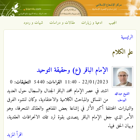
تجاوز إلى المحتوى الرئيسي
المجيب
ادعية و زيارات
مقالات و دراسات
شبهات و ردود
مركز
الرئيسية
الإشعاع
أنت هنا
علم الكلام
الإسلامي
الإمام الباقر (ع) وحقيقة التوحيد
22/01/2023 - 11:40
القراءات:
5440
التعليقات:
0
اشتد في عصر الإمام محمد الباقر الجدال والسجال حول العديد
الشيخ عبدالله
من المسائل والمباحث الكلامية والاعتقادية، وكان لنشوء الفرق
اليوسف
والتيارات المختلفة أكبر الأثر في إشاعة بعض المفاهيم والعقائد المنحرفة، وهو
الأمر الذي جعل الإمام الباقر يتصدى بقوة لرد تلك الانحرافات العقدية،
وبيان الحق فيها.
اقرأ المزيد