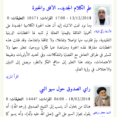
علم الكلام الجديد.. الافق والخبرة
13/12/2018 - 17:00
القراءات:
10571
التعليقات:
0
وما نود لفت الانتباه إليه أن هذه الخبرة الكلامية الجديدة على
الأستاذ زكي الميلاد
أهميتها الفائقة وقيمتها الفعالة لم تتنبه لها الخطابات الدينية
التقليدية، ولم تقترب منها تواصلا وتفاعلا، ولا تثاقفا وانفتاحا، وقد ظلت هذه
الخطابات مفارقة لهذه الخبرة ومتباعدة عنها فكريا وروحيا، تتغاير معها ولا
تتساير في طرائق التعامل مع القضايا والمشكلات، وفي تحديد الأولويات وطبيعة
الاهتمامات، ويمتد هذا التغاير إلى مناهج الفكر والنظر، ويصل إلى التباين
والاختلاف في رؤية العالم.
اقرأ المزيد
راي الصدوق حول سهو النبي
18/02/2018 - 06:00
القراءات:
14447
التعليقات:
0
هناك من يحاول أن ينسب إلى الشيخ الصدوق (رحمه الله): أنه
السيد جعفر مرتضى
يقول بجواز السهو على النبي (صلى الله عليه وآله)، وأنه يسهو كما