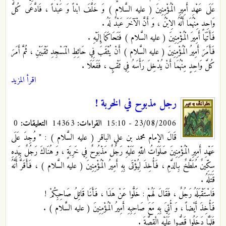
عَلَى عَهْدِ أَمِيرِ الْمُؤْمِنِينَ ( عليه السَّلام ) وَ خَلَّفَ ابْناً وَ عَبْداً ، فَادَّعَى كُلُّ
وَاحِدٍ مِنْهُمَا أَنَّهُ الِابْنُ ، وَ أَنَّ الْآخَرَ عَبْدٌ لَهُ .
فَأَتَيَا أَمِيرَ الْمُؤْمِنِينَ ( عليه السَّلام ) فَتَحَاكَمَا إِلَيْهِ .
فَأَمَرَ أَمِيرُ الْمُؤْمِنِينَ ( عليه السَّلام ) أَنْ يُثْقَبَ فِي حَائِطِ الْمَسْجِدِ ثَقْبَيْنِ ، ثُمَّ أَمَرَ
كُلَّ وَاحِدٍ مِنْهُمَا أَنْ يُدْخِلَ رَأْسَهُ فِي ثَقْبٍ ، فَفَعَلَا .
اقرأ المزيد
رجل مذبوح في الخربة !
23/08/2006 - 15:10
القراءات:
14363
التعليقات:
0
قَالَ الإمام محمد بن علي الباقر ( عليه السَّلام ) : " وُجِدَ عَلَى
عَهْدِ أَمِيرِ الْمُؤْمِنِينَ صَلَوَاتُ اللَّهِ عَلَيْهِ رَجُلٌ مَذْبُوحٌ فِي خَرِبَةٍ ، وَ هُنَاكَ رَجُلٌ بِيَدِهِ
سِكِّينٌ مُلَطَّخٌ بِالدَّمِ ، فَأُخِذَ لِيُؤْتَى بِهِ أَمِيرُ الْمُؤْمِنِينَ ( عليه السَّلام ) ، فَأَقَرَّ أَنَّهُ
قَتَلَهُ .
فَاسْتَقْبَلَهُ رَجُلٌ ، فَقَالَ لَهُمْ : خَلُّوا عَنْ هَذَا ، فَأَنَا قَاتِلُ صَاحِبِكُمْ !
فَأُخِذَ أَيْضاً ، وَ أُتِيَ بِهِ مَعَ صَاحِبِهِ أَمِيرُ الْمُؤْمِنِينَ ( عليه السَّلام ) .
فَلَمَّا دَخَلُوا قَصُّوا عَلَيْهِ الْقِصَّةَ .