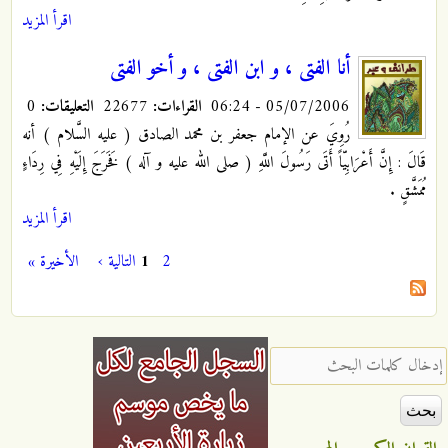
اقرأ المزيد
أنا الفتى ، و ابن‏ الفتى ، و أخو الفتى
05/07/2006 - 06:24
القراءات:
22677
التعليقات:
0
رُوِيَ عن الإمام جعفر بن محمد الصادق ( عليه السَّلام ) أنه
قَالَ : إِنَّ أَعْرَابِيّاً أَتَى رَسُولَ اللَّهِ ( صلى الله عليه و آله ) فَخَرَجَ إِلَيْهِ فِي رِدَاءٍ
مُمَشَّقٍ
.
اقرأ المزيد
2
1
التالية ›
الأخيرة »
الصفحات
‏إدخال كلمات البحث ‏