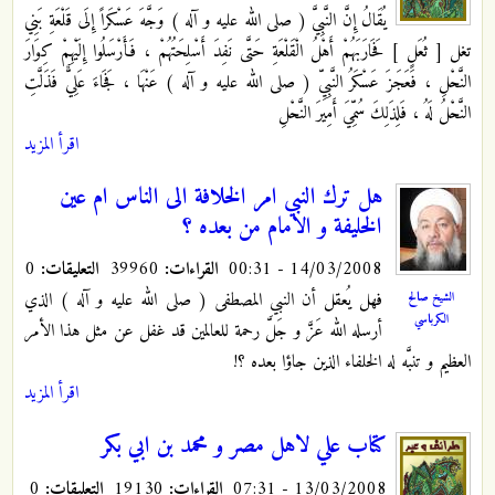
يُقَالُ إِنَّ النَّبِيَّ ( صلى الله عليه و آله ) وَجَّهَ عَسْكَراً إِلَى قَلْعَةِ بَنِي
تغل [ ثُعَلٍ‏ ] فَحَارَبَهُمْ أَهْلُ الْقَلْعَةِ حَتَّى نَفِدَ أَسْلِحَتُهُمْ ، فَأَرْسَلُوا إِلَيْهِمْ كِوَارَ
النَّحْلِ ، فَعَجَزَ عَسْكَرُ النَّبِيِّ ( صلى الله عليه و آله ) عَنْهَا ، فَجَاءَ عَلِيٌّ فَذَلَّتِ
النَّحْلُ لَهُ ، فَلِذَلِكَ سُمِّيَ أَمِيرَ النَّحْلِ
اقرأ المزيد
هل ترك النبي امر الخلافة الى الناس ام عين
الخليفة و الامام من بعده ؟
14/03/2008 - 00:31
القراءات:
39960
التعليقات:
0
فهل يُعقل أن النبي المصطفى ( صلى الله عليه و آله ) الذي
الشيخ صالح
الكرباسي
أرسله الله عَزَّ و جَلَّ رحمة للعالمين قد غفل عن مثل هذا الأمر
العظيم و تنبَّه له الخلفاء الذين جاؤا بعده ؟!
اقرأ المزيد
كتاب علي لاهل مصر و محمد بن ابي بكر
13/03/2008 - 07:31
القراءات:
19130
التعليقات:
0