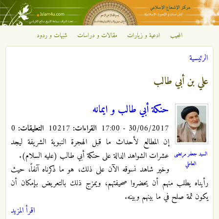
تجاوز إلى المحتوى الرئيسي
المجيب
ادعية و زيارات
مقالات و دراسات
شبهات و ردود
مركز
الرئيسية
الإشعاع
أنت هنا
علي بن أبي طالب
الإسلامي
حنكة أبي طالب و ايمانه
30/06/2017 - 17:00
القراءات:
10217
التعليقات:
0
إن المطالع لأحداث ما قبل الهجرة النبوية الشريفة ليجد
السيد جعفر مرتضى
عشرات الشواهد الدالة على حنكة أبي طالب (عليه السلام).
العاملي
وخير شاهد نسوقه الآن على ذلك، هو ما ذكرناه آنفاً، حيث
رأيناه يطلب منهم أن يحضروا صحيفتهم، ويمزج ذلك بالتعريض بإمكان أن
يكون ثمة صلح في ما بينهم وبينه.
اقرأ المزيد