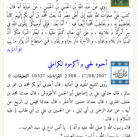
رُوِيَ عَنْ عَبْدِ اللَّهِ بْنِ الْحَسَنِ بْنِ الْحَسَنِ ، عَنْ عَبَايَةَ أنهُ قَالَ :
كَتَبَ عَلِيٌّ صَلَوَاتُ اللَّهِ عَلَيْهِ إِلَى أَهْلِ مِصْرَ لَمَّا بَعَثَ مُحَمَّدَ بْنَ أَبِي بَكْرٍ إِلَيْهِمْ كِتَاباً
يُخَاطِبُهُمْ بِهِ ، وَ يُخَاطِبُ مُحَمَّداً أَيْضاً فِيهِ : " أَمَّا بَعْدُ : فَإِنِّي أُوصِيكُمْ بِتَقْوَى اللَّهِ فِي
سِرِّ أَمْرِكُمْ وَ عَلَانِيَتِهِ ، وَ عَلَى أَيِّ حَالٍ كُنْتُمْ عَلَيْهَا ، وَ لِيَعْلَمَ الْمَرْءُ مِنْكُمْ أَنَّ
الدُّنْيَا دَارُ بَلَاءٍ وَ فَنَاءٍ ، وَ الْآخِرَةُ دَارُ جَزَاءٍ وَ بَقَاءٍ ، فَمَنِ اسْتَطَاعَ أَنْ يُؤْثِرَ مَا يَبْ
اقرأ المزيد
أحبوه لحبي و أكرموه لكرامتي
17/08/2007 - 23:08
القراءات:
10327
التعليقات:
0
رَوَى الشيخ المُفيد في أماليه : قال أخبرني أبو بكر محمد بن عمر بن
سالم ، قال حدثني علي بن إسماعيل أبو الحسن الأطروش ، قال حدثنا محمد بن
خلف المقري ، قال حدثنا حسين الأشقر ، قال حدثنا قيس بن الربيع عن
أبيه ، عن عبد الرحمن بن أبي ليلى ، عن الحسين بن علي بن أبي طالب ( عليه
السَّلام ) ، قال :
قال رسول الله ( صلى الله عليه و آله ) : يا أنس ادع لي سيد العرب .
فقال : يا رسول الله ، أ لستَ سيد العرب ؟