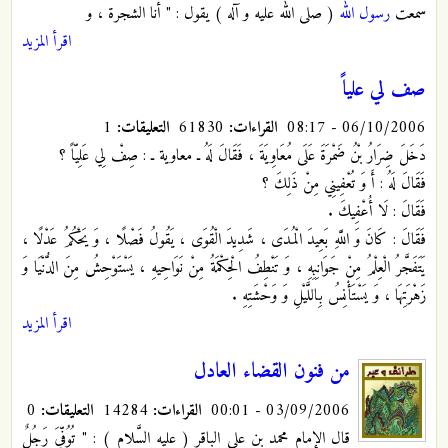
سمعت
رسول الله
( صلى الله عليه و آله ) يقول : " أنا الشجرة ، و
اقرأ المزيد
صف لي علياً
06/10/2006 - 08:17
القراءات:
61830
التعليقات:
1
دَخَلَ ضِرَارُ بْنُ ضَمْرَةَ عَلَى مُعَاوِيَةَ ، فَقَالَ لَهُ ـ معاوية ـ : صِفْ لِي عَلِيّاً ؟
فَقَالَ لَهُ : أَ وَ تُعْفِينِي مِنْ ذَلِكَ ؟
فَقَالَ : لَا أُعْفِيكَ .
فَقَالَ : كَانَ وَ اللَّهِ بَعِيدَ الْمُدَى ، شَدِيدَ الْقُوَى ، يَقُولُ فَصْلًا ، وَ يَحْكُمُ عَدْلًا ،
يَتَفَجَّرُ الْعِلْمُ مِنْ جَوَانِبِهِ ، وَ تَنْطِفُ الْحِكْمَةُ مِنْ نَوَاحِيهِ ، يَسْتَوْحِشُ مِنَ الدُّنْيَا وَ
زَهْرَتِهَا ، وَ يَسْتَأْنِسُ بِاللَّيْلِ وَ وَحْشَتِهِ .
اقرأ المزيد
من فنون القضاء العادل
03/09/2006 - 00:01
القراءات:
14284
التعليقات:
0
قال الإمام محمد بن علي الباقر ( عليه السَّلام ) : " تُوُفِّيَ رَجُلٌ