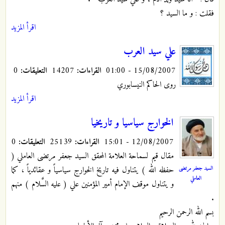
فقلت : و ما السيد ؟
اقرأ المزيد
علي سيد العرب
15/08/2007 - 01:00
القراءات:
14207
التعليقات:
0
روى الحاكم النيسابوري
اقرأ المزيد
الخوارج سياسيا و تاريخيا
12/08/2007 - 15:01
القراءات:
25139
التعليقات:
0
مقال قيم لسماحة العلامة المحقق السيد جعفر مرتضى العاملي (
السيد جعفر مرتضى
حفظه الله ) يتناول فيه تاريخ الخوارج سياسياً و عقائدياً ، كما
العاملي
و يتناول موقف الإمام أمير المؤمنين علي ( عليه السَّلام ) منهم
.
بسم الله الرحمن الرحيم