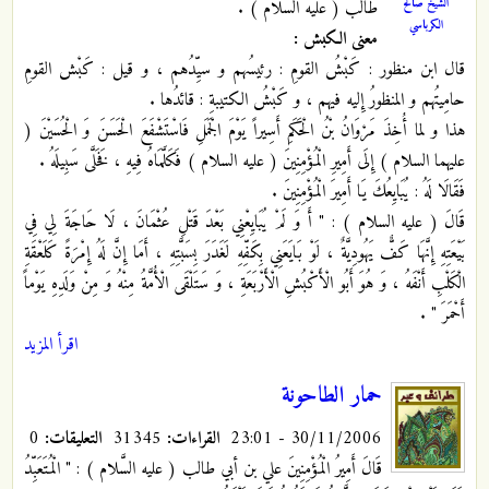
الشيخ صالح
طالب ( عليه السلام ) .
الكرباسي
معنى الكبش :
قال ابن منظور : كَبْشُ‏ القومِ : رئيسُهم و سيِّدُهم ، و قيل : كَبْش القومِ
حامِيتُهم و المنظورُ إِليه فيهم ، و كَبْشُ‏ الكتيبةِ : قائدُها
.
هذا و لما أُخِذَ مَرْوَانُ بْنُ الْحَكَمِ أَسِيراً يَوْمَ الْجَمَلِ فَاسْتَشْفَعَ الْحَسَنَ وَ الْحُسَيْنَ (
عليهما السلام ) إِلَى أَمِيرِ الْمُؤْمِنِينَ ( عليه السلام ) فَكَلَّمَاهُ فِيهِ ، فَخَلَّى سَبِيلَهُ .
فَقَالَا لَهُ : يُبَايِعُكَ يَا أَمِيرَ الْمُؤْمِنِينَ .
قَالَ ( عليه السلام ) : " أَ وَ لَمْ يُبَايِعْنِي بَعْدَ قَتْلِ عُثْمَانَ ، لَا حَاجَةَ لِي فِي
بَيْعَتِهِ إِنَّهَا كَفٌّ يَهُودِيَّةٌ ، لَوْ بَايَعَنِي بِكَفِّهِ لَغَدَرَ بِسَبَّتِهِ ، أَمَا إِنَّ لَهُ إِمْرَةً كَلَعْقَةِ
الْكَلْبِ أَنْفَهُ ، وَ هُوَ أَبُو الْأَكْبُشِ الْأَرْبَعَةِ
، وَ سَتَلْقَى الْأُمَّةُ مِنْهُ وَ مِنْ وَلَدِهِ يَوْماً
أَحْمَرَ "
.
اقرأ المزيد
حمار الطاحونة
30/11/2006 - 23:01
القراءات:
31345
التعليقات:
0
قَالَ أَمِيرُ الْمُؤْمِنِينَ علي بن أبي طالب ( عليه السَّلام ) : " الْمُتَعَبِّدُ