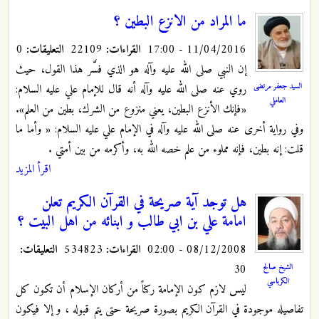
ما المراد من الانزع البطين ؟
11/04/2016 - 17:00
القراءات:
22109
التعليقات:
0
إن النبي صلى الله عليه وآله هو الذي فسَّر هذا القول، حيث
السيد جعفر مرتضى
روي عنه صلى الله عليه وآله أنه قال للإمام علي عليه السلام:
العاملي
«فإنك الأنزع البطين، يعني منزوع من الشرك، بطين من العلم».
وفي رواية أخرى عنه صلى الله عليه وآله في الإمام علي عليه السلام: « وأما ما
قلت: إنه بطين، فإنه مملوء من علم خصه الله به، وأكرمه من بين أمتي .
اقرأ المزيد
هل توجد آية صريحة في القرآن الكريم تعلن
امامة علي بن ابي طالب و ابنائه من اهل البيت ؟
08/12/2008 - 02:00
القراءات:
534823
التعليقات:
30
الشيخ صالح
الكرباسي
ليس لازم كون الإمامة ركناً من أركان الإسلام أن تكون كل
تفاصيله موجودة في القرآن الكريم بصورة صريحة حتى يتم قبوله ، و إلا فيكون