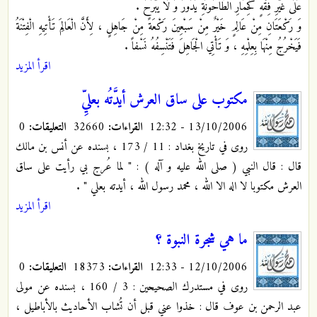
عَلَى غَيْرِ فِقْهٍ كَحِمَارِ الطَّاحُونَةِ يَدُورُ وَ لَا يَبْرَحُ .
وَ رَكْعَتَانِ مِنْ عَالِمٍ خَيْرٌ مِنْ سَبْعِينَ رَكْعَةً مِنْ جَاهِلٍ ، لِأَنَّ الْعَالِمَ تَأْتِيهِ الْفِتْنَةُ
فَيَخْرُجُ مِنْهَا بِعِلْمِهِ ، وَ تَأْتِي الْجَاهِلَ فَتَنْسِفُهُ نَسْفاً .
اقرأ المزيد
مكتوب على ساق العرش أيدَّتُه بعليِّ
13/10/2006 - 12:32
القراءات:
32660
التعليقات:
0
روى في تاريخ بغداد : 11 / 173 ، بسنده عن أنس بن مالك
قال : قال النبي ( صلى الله عليه و آله ) : " لما عُرج بي رأيت على ساق
العرش مكتوبا لا اله الا الله ، محمد رسول الله ، أيدته بعلي " .
اقرأ المزيد
ما هي شجرة النبوة ؟
12/10/2006 - 12:33
القراءات:
18373
التعليقات:
0
روى في مستدرك الصحيحين : 3 / 160 ، بسنده عن مولى
عبد الرحمن بن عوف قال : خذوا عني قبل أن تُشاب الأحاديث بالأباطيل ،