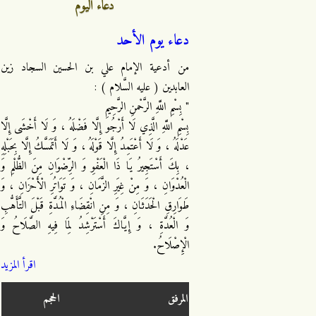
دعاء اليوم
دعاء يوم الأحد
من أدعية الإمام علي بن الحسين السجاد زين
العابدين ( عليه السَّلام ) :
" بِسْمِ اللَّهِ الرَّحْمنِ الرَّحِيمِ
بِسْمِ اللَّهِ الَّذِي لَا أَرْجُو إِلَّا فَضْلَهُ ، وَ لَا أَخْشَى إِلَّا
عَدْلَهُ ، وَ لَا أَعْتَمِدُ إِلَّا قَوْلَهُ ، وَ لَا أَتَمَسَّكُ إِلَّا بِحَبْلِهِ
، بِكَ أَسْتَجِيرُ يَا ذَا الْعَفْوِ وَ الرِّضْوَانِ مِنَ الظُّلْمِ وَ
الْعُدْوَانِ ، وَ مِنْ غِيَرِ الزَّمَانِ ، وَ تَوَاتُرِ الْأَحْزَانِ ، وَ
طَوَارِقِ الْحَدَثَانِ ، وَ مِنِ انْقِضَاءِ الْمُدَّةِ قَبْلَ التَّأَهُّبِ
وَ الْعُدَّةِ ، وَ إِيَّاكَ أَسْتَرْشِدُ لِمَا فِيهِ الصَّلَاحُ وَ
الْإِصْلَاحُ.
اقرأ المزيد
المرفق
الحجم