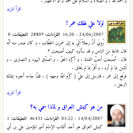
و الحمد لله ، و الصلاة و السلام على محمد و آله الأطهار .
اقرأ المزيد
لولا علي لهلك عمر !
24/06/2007 - 16:20
القراءات:
28809
التعليقات:
0
رُوِيَ أنّ رجلاً اُتِيَ به إلى عمربن الخطّاب ، و كان صدر منه أنّه
قال لجماعةٍ من الناس و قد سألوه كيف أصبحت ؟
قال : أصبحت اُحبّ الفتنة ، و أكره الحقّ ، و اُصدّق اليهود و النصارى‏ ، و
اُؤمن بما لم أره ، و اُقرّ بما لم يُخلق .
فرُفع إلى عمر ، فارسل إلى عليّ ( كرّم اللَّه وجهه ) ، فلمّا جاءه أخبره بمقالة
الرجل .
اقرأ المزيد
من هو كبش العراق و لماذا سمي به؟
14/04/2007 - 05:22
القراءات:
46431
التعليقات:
1
كبش العراق هو أحد ألقاب الإمام أمير المؤمنين علي بن أبي