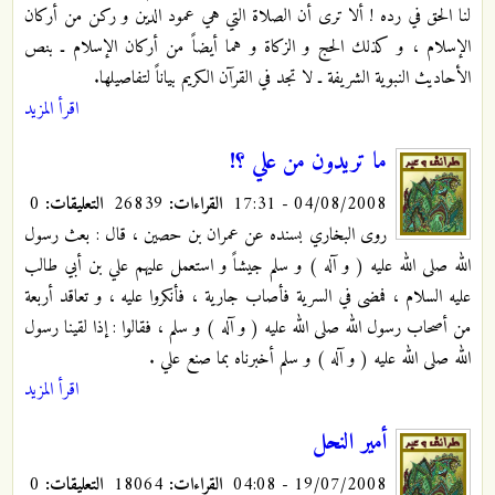
لنا الحق في رده ! ألا ترى أن الصلاة التي هي عمود الدين و ركن من أركان
الإسلام ،‌ و كذلك الحج و الزكاة و هما أيضاً من أركان الإسلام ـ بنص
الأحاديث النبوية الشريفة ـ لا تجد في القرآن الكريم بياناً لتفاصيلها.
اقرأ المزيد
ما تريدون من علي ؟!
04/08/2008 - 17:31
القراءات:
26839
التعليقات:
0
روى البخاري بسنده عن عمران بن حصين ، قال : بعث رسول
الله صلى الله عليه ( و آله ) و سلم جيشاً و استعمل عليهم علي بن أبي طالب
عليه السلام ، فمضى في السرية فأصاب جارية ، فأنكروا عليه ، و تعاقد أربعة
من أصحاب رسول الله صلى الله عليه ( و آله ) و سلم ، فقالوا : إذا لقينا رسول
الله صلى الله عليه ( و آله ) و سلم أخبرناه بما صنع علي .
اقرأ المزيد
أمير النحل
19/07/2008 - 04:08
القراءات:
18064
التعليقات:
0