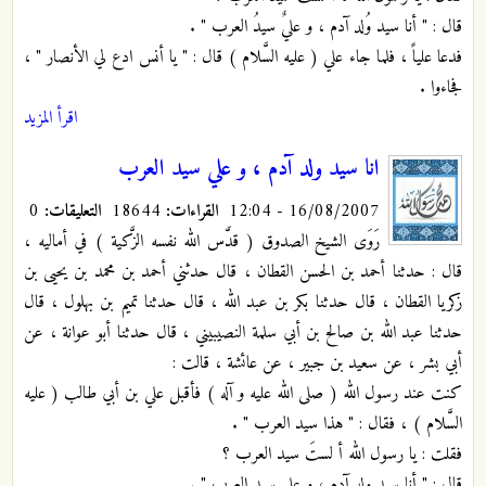
قال : " أنا سيد وُلد آدم ، و عليٌ سيدُ العرب " .
فدعا علياً ، فلما جاء علي ( عليه السَّلام ) قال : " يا أنس ادع لي الأنصار " ،
فجاءوا .
اقرأ المزيد
انا سيد ولد آدم ، و علي سيد العرب
16/08/2007 - 12:04
القراءات:
18644
التعليقات:
0
رَوَى الشيخ الصدوق ( قدَّس الله نفسه الزَّكية ) في أماليه ،
قال : حدثنا أحمد بن الحسن القطان ، قال حدثني أحمد بن محمد بن يحيى بن
زكريا القطان ، قال حدثنا بكر بن عبد الله ، قال حدثنا تميم بن بهلول ، قال
حدثنا عبد الله بن صالح بن أبي سلمة النصيبيني ، قال حدثنا أبو عوانة ، عن
أبي بشر ، عن سعيد بن جبير ، عن عائشة ، قالت :
كنت عند رسول الله ( صلى الله عليه و آله ) فأقبل علي بن أبي طالب ( عليه
السَّلام ) ، فقال : " هذا سيد العرب " .
فقلت : يا رسول الله أ لستَ سيد العرب ؟
قال : " أنا سيد ولد آدم ، و علي سيد العرب " .