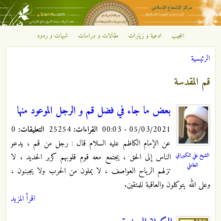
تجاوز إلى المحتوى الرئيسي
المجيب
ادعية و زيارات
مقالات و دراسات
شبهات و ردود
مركز
الرئيسية
الإشعاع
أنت هنا
قم المقدسة
الإسلامي
بعض ما جاء في فضل قم و الرجل الموعود منها
05/03/2021 - 00:03
القراءات:
25254
التعليقات:
0
عن الإمام الكاظم عليه السلام قال : رجل من قم ، يدعو
الشيخ علي الكوراني
الناس إلى الحق ، يجتمع معه قوم قلوبهم كزبر الحديد ، لا
العاملي
تزلهم الرياح العواصف ، لا يملون من الحرب ولا يجبنون ،
وعلى الله يتوكلون والعاقبة للمتقين.
اقرأ المزيد