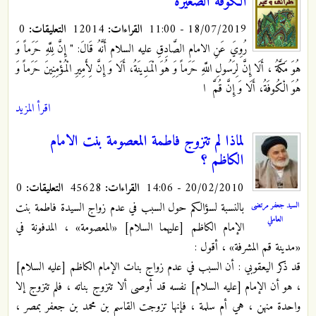
الكوفة الصغيرة
18/07/2019 - 11:00
القراءات:
12014
التعليقات:
0
رُوِيَ عَنِ الامام الصَّادِقِ عليه السلام أَنَّهُ قَالَ: " إِنَّ لِلَّهِ حَرَماً وَ
هُوَ مَكَّةُ ، أَلَا إِنَّ لِرَسُولِ اللَّهِ حَرَماً وَ هُوَ الْمَدِينَةُ، أَلَا وَ إِنَّ لِأَمِيرِ الْمُؤْمِنِينَ حَرَماً وَ
هُوَ الْكُوفَةُ، أَلَا وَ إِنَّ قُمَّ
ا
اقرأ المزيد
لماذا لم تتزوج فاطمة المعصومة بنت الامام
الكاظم ؟
20/02/2010 - 14:06
القراءات:
45628
التعليقات:
0
بالنسبة لسؤالكم حول السبب في عدم زواج السيدة فاطمة بنت
السيد جعفر مرتضى
العاملي
الإمام الكاظم [عليهما السلام] «المعصومة» ، المدفونة في
«مدينة قم المشرفة» ، أقول :
قد ذكر اليعقوبي : أن السبب في عدم زواج بنات الإمام الكاظم [عليه السلام]
، هو أن الإمام [عليه السلام] نفسه قد أوصى ألا تتزوج بناته ، فلم تتزوج إلا
واحدة منهن ، هي أم سلمة ، فإنها تزوجت القاسم بن محمد بن جعفر بمصر ،