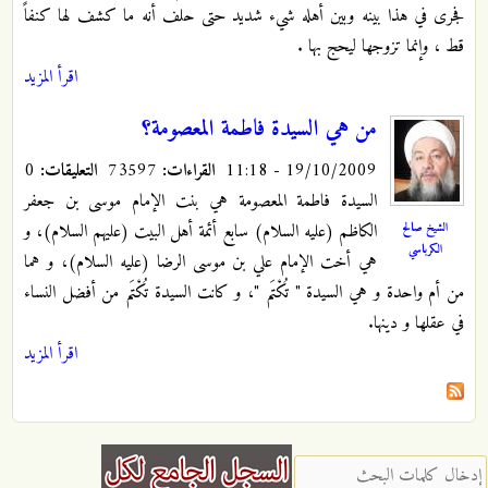
فجرى في هذا بينه وبين أهله شيء شديد حتى حلف أنه ما كشف لها كنفاً
قط ، وإنما تزوجها ليحج بها
.
اقرأ المزيد
من هي السيدة فاطمة المعصومة؟
19/10/2009 - 11:18
القراءات:
73597
التعليقات:
0
السيدة فاطمة المعصومة هي بنت الإمام موسى بن جعفر
الشيخ صالح
الكاظم (عليه السلام) سابع أئمة أهل البيت (عليهم السلام)، و
الكرباسي
هي أخت الإمام علي بن موسى الرضا (عليه السلام)، و هما
من أم واحدة و هي السيدة " تُكْتَم "، و كانت السيدة تُكْتَم من أفضل النساء
في عقلها و دينها.
اقرأ المزيد
‏إدخال كلمات البحث ‏