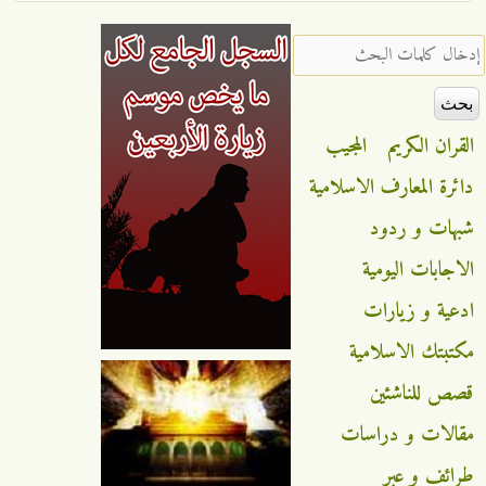
‏إدخال كلمات البحث ‏
القران الكريم
المجيب
دائرة المعارف الاسلامية
شبهات و ردود
الاجابات اليومية
ادعية و زيارات
مكتبتك الاسلامية
قصص للناشئين
مقالات و دراسات
طرائف و عبر