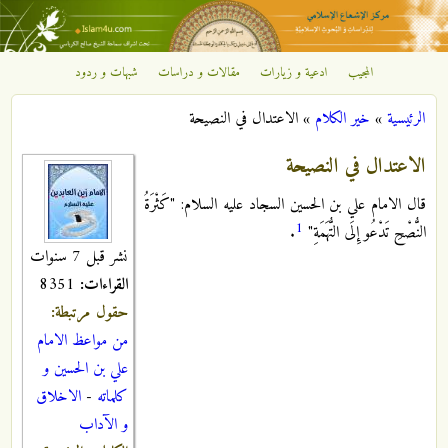
تجاوز إلى المحتوى الرئيسي
المجيب
ادعية و زيارات
مقالات و دراسات
شبهات و ردود
مركز
الرئيسية
»
خير الكلام
»
الاعتدال في النصيحة
الإشعاع
أنت هنا
الاعتدال في النصيحة
الإسلامي
قال الامام علي بن الحسين السجاد عليه السلام: "كَثْرَةُ
1
النُّصْحِ تَدْعُو إِلَى التُّهَمَةِ"
.
نشر قبل 7 سنوات
القراءات:
8351
حقول مرتبطة:
من مواعظ الامام
علي بن الحسين و
كلماته
-
الاخلاق
و الآداب