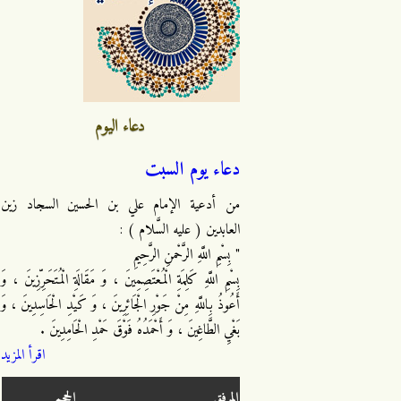
دعاء اليوم
دعاء يوم السبت
من أدعية الإمام علي بن الحسين السجاد زين
العابدين ( عليه السَّلام ) :
" بِسْمِ اللَّهِ الرَّحْمنِ الرَّحِيمِ
بِسْمِ اللَّهِ كَلِمَةِ الْمُعْتَصِمِينَ ، وَ مَقَالَةِ الْمُتَحَرِّزِينَ ، وَ
أَعُوذُ بِاللَّهِ مِنْ جَوْرِ الْجَائِرِينَ ، وَ كَيْدِ الْحَاسِدِينَ ، وَ
بَغْيِ الطَّاغِينَ ، وَ أَحْمَدُهُ فَوْقَ حَمْدِ الْحَامِدِينَ .
اقرأ المزيد
المرفق
الحجم