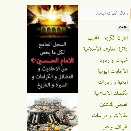
‏إدخال كلمات البحث ‏
القران الكريم
المجيب
دائرة المعارف الاسلامية
شبهات و ردود
الاجابات اليومية
ادعية و زيارات
مكتبتك الاسلامية
قصص للناشئين
مقالات و دراسات
طرائف و عبر