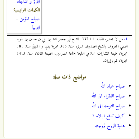
الذكر و المناجاة
الكلمات الرئيسية:
صباح المؤمن
-
الدنيا
1.
من لا يحضره الفقيه: 1 / 337، للشيخ أبي جعفر محمد بن علي بن حسين بن بابويه
القمي المعروف بالشيخ الصدوق، المولود سنة: 305 هجرية بقم، و المتوفى سنة: 381
هجرية، طبعة انتشارات اسلامي التابعة لجماعة المدرسين، الطبعة الثالثة، سنة: 1413
هجرية، قم / إيران.
مواضيع ذات صلة
صباح عباد الله
صباح الفقراء الى الله
صباح التوجه الى الله
كيف تدفع البلاء ؟
هدية الزوج لزوجته