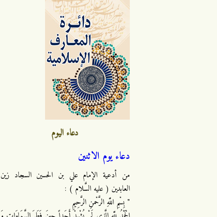
دعاء اليوم
دعاء يوم الاثنين
من أدعية الإمام علي بن الحسين السجاد زين
العابدين ( عليه السَّلام ) :
" بِسْمِ اللَّهِ الرَّحْمنِ الرَّحِيمِ
الْحَمْدُ لِلَّهِ الَّذِي لَمْ يُشْهِدْ أَحَداً حِينَ فَطَرَ السَّمَاوَاتِ وَ