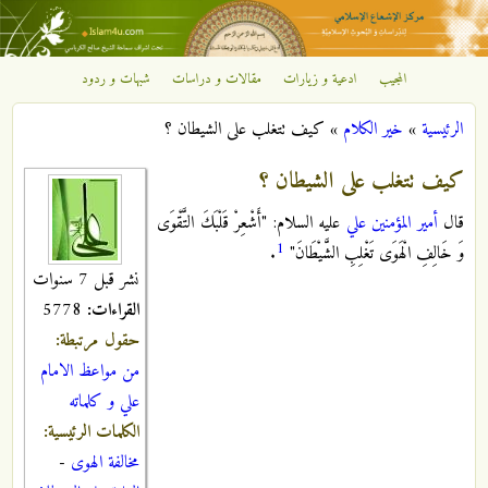
تجاوز إلى المحتوى الرئيسي
المجيب
ادعية و زيارات
مقالات و دراسات
شبهات و ردود
مركز
الرئيسية
»
خير الكلام
»
كيف تتغلب على الشيطان ؟
الإشعاع
أنت هنا
كيف تتغلب على الشيطان ؟
الإسلامي
قال
أمير المؤمنين علي
عليه السلام: "أَشْعِرْ قَلْبَكَ التَّقْوَى
1
وَ خَالِفِ الْهَوَى تَغْلِبِ الشَّيْطَانَ"
.
نشر قبل 7 سنوات
القراءات:
5778
حقول مرتبطة:
من مواعظ الامام
علي و كلماته
الكلمات الرئيسية:
مخالفة الهوى
-