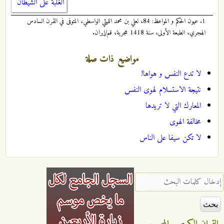
الغلبة على الشيطان
1.
عيون الحكم و المواعظ: 84، لعلي بن محمد الليثي الواسطي، المتوفى في القرن السادس
الهجري، الطبعة الأولى، سنة 1418 هجرية، قم/إيران.
مواضيع ذات صلة
لا تدع النفس و هواها!
نتيجة الاستسلام لهوى النفس
المعارك التي لا تريدها
مخالفة الهوى
لا تكن سيفا على الناس
‏إدخال كلمات البحث ‏
القران الكريم
المجيب