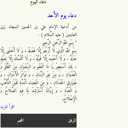
دعاء اليوم
دعاء يوم الأحد
من أدعية الإمام علي بن الحسين السجاد زين
العابدين ( عليه السَّلام ) :
" بِسْمِ اللَّهِ الرَّحْمنِ الرَّحِيمِ
بِسْمِ اللَّهِ الَّذِي لَا أَرْجُو إِلَّا فَضْلَهُ ، وَ لَا أَخْشَى إِلَّا
عَدْلَهُ ، وَ لَا أَعْتَمِدُ إِلَّا قَوْلَهُ ، وَ لَا أَتَمَسَّكُ إِلَّا بِحَبْلِهِ
، بِكَ أَسْتَجِيرُ يَا ذَا الْعَفْوِ وَ الرِّضْوَانِ مِنَ الظُّلْمِ وَ
الْعُدْوَانِ ، وَ مِنْ غِيَرِ الزَّمَانِ ، وَ تَوَاتُرِ الْأَحْزَانِ ، وَ
طَوَارِقِ الْحَدَثَانِ ، وَ مِنِ انْقِضَاءِ الْمُدَّةِ قَبْلَ التَّأَهُّبِ
وَ الْعُدَّةِ ، وَ إِيَّاكَ أَسْتَرْشِدُ لِمَا فِيهِ الصَّلَاحُ وَ
الْإِصْلَاحُ.
اقرأ المزيد
المرفق
الحجم