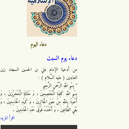
دعاء اليوم
دعاء يوم السبت
من أدعية الإمام علي بن الحسين السجاد زين
العابدين ( عليه السَّلام ) :
" بِسْمِ اللَّهِ الرَّحْمنِ الرَّحِيمِ
بِسْمِ اللَّهِ كَلِمَةِ الْمُعْتَصِمِينَ ، وَ مَقَالَةِ الْمُتَحَرِّزِينَ ، وَ
أَعُوذُ بِاللَّهِ مِنْ جَوْرِ الْجَائِرِينَ ، وَ كَيْدِ الْحَاسِدِينَ ، وَ
بَغْيِ الطَّاغِينَ ، وَ أَحْمَدُهُ فَوْقَ حَمْدِ الْحَامِدِينَ .
اقرأ المزيد