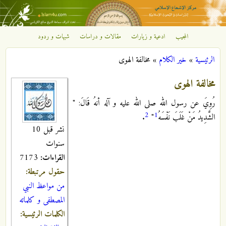
تجاوز إلى المحتوى الرئيسي
المجيب
ادعية و زيارات
مقالات و دراسات
شبهات و ردود
مركز
الرئيسية
»
خير الكلام
»
مخالفة الهوى
الإشعاع
أنت هنا
مخالفة الهوى
الإسلامي
رُوِيَ عن رسول الله صلى الله عليه و آله أنهُ قَالَ: "
2
1
الشَّدِيدُ مَنْ غَلَبَ نَفْسَهُ‏
"
.
نشر قبل 10
سنوات
القراءات:
7173
حقول مرتبطة:
من مواعظ النبي
المصطفى و كلماته
الكلمات الرئيسية: