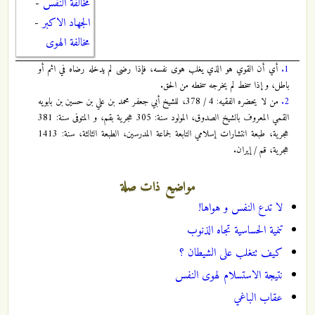
مخالفة النفس
-
الجهاد الاكبر
-
مخالفة الهوى
1.
أي أن القوي هو الذي يغلب هوى نفسه، فإذا رضى لم يدخله رضاه في اثم أو
باطل، و إذا سخط لم يخرجه سخطه من الحق.
2.
من لا يحضره الفقيه: 4 / 378، للشيخ أبي جعفر محمد بن علي بن حسين بن بابويه
القمي المعروف بالشيخ الصدوق، المولود سنة: 305 هجرية بقم، و المتوفى سنة: 381
هجرية، طبعة انتشارات إسلامي التابعة لجماعة المدرسين، الطبعة الثالثة، سنة: 1413
هجرية، قم / إيران.
مواضيع ذات صلة
لا تدع النفس و هواها!
تنمية الحساسية تجاه الذنوب
كيف تتغلب على الشيطان ؟
نتيجة الاستسلام لهوى النفس
عقاب الباغي