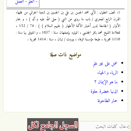
-
العلم
-
العمل
1.
تحف العقول : لأبي محمد الحسن بن علي بن الحسين بن شعبة الحراني من فقهاء
القرن الرابع الهجري / باب ما روي عن النبي ( صلى الله عليه و آله ) ، و بحار
الأنوار ( الجامعة لدرر أخبار الأئمة الأطهار ( عليهم السلام ) ) : 74 / 152 ،
للعلامة الشيخ محمد باقر المجلسي ، المولود بإصفهان سنة : 1037 ، و المتوفى بها سنة :
1110 هجرية ، طبعة مؤسسة الوفاء ، بيروت / لبنان ، سنة : 1414 هجرية .
مواضيع ذات صلة
عمل على غير علم
الرياء و الحياء
ما هو الإيمان ؟
الدنيا خضرة حلوة
حمار الطاحونة
‏إدخال كلمات البحث ‏