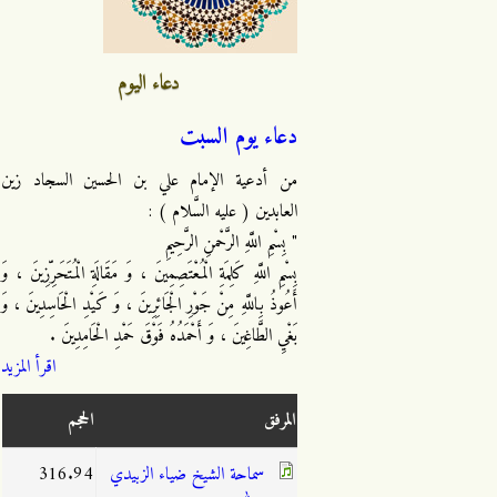
دعاء اليوم
دعاء يوم السبت
من أدعية الإمام علي بن الحسين السجاد زين
العابدين ( عليه السَّلام ) :
" بِسْمِ اللَّهِ الرَّحْمنِ الرَّحِيمِ
بِسْمِ اللَّهِ كَلِمَةِ الْمُعْتَصِمِينَ ، وَ مَقَالَةِ الْمُتَحَرِّزِينَ ، وَ
أَعُوذُ بِاللَّهِ مِنْ جَوْرِ الْجَائِرِينَ ، وَ كَيْدِ الْحَاسِدِينَ ، وَ
بَغْيِ الطَّاغِينَ ، وَ أَحْمَدُهُ فَوْقَ حَمْدِ الْحَامِدِينَ .
اقرأ المزيد
المرفق
الحجم
سماحة الشيخ ضياء الزبيدي
316.94