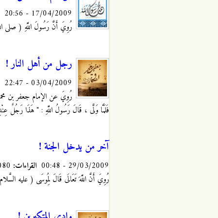
17/04/2009 - 20:56
رُوِيَ أَنَّ رَسُولَ اللَّهِ ( صلى الل
رجل من أهل النار !
03/04/2009 - 22:47
رُوِيَ عن الإمام جعفر بن محمد الصاد
فَلَمَّا وَلَّى ، قَالَ رَسُولُ اللَّهِ : " هَذَا رَجُلٌ عِنْد
آخر من يدخل الجنة !
29/03/2009 - 00:48
القراءات:
15080
رُوِيَ أَنَّ اللَّهَ تَعَالَى قَالَ لِمُوسَى ( عليه السَّلام )
وادي المتكبرين !