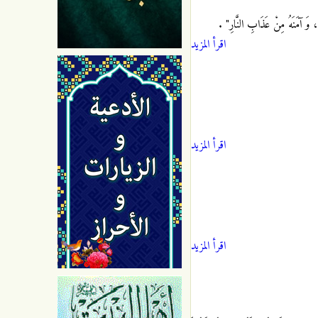
رَةِ، وَ آمَنَهُ مِنْ عَذَابِ النَّارِ‏"
.
اقرأ المزيد
اقرأ المزيد
اقرأ المزيد