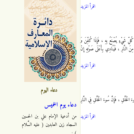
اقرأ المزيد
لِّ شَيْ‏ءٍ يُصْنَعُ بِهِ ، فَإِذَا كُفِّنَ وَ
ِنَ النَّارِ ، فَيُنَادِي بِأَعْلَى صَوْتِهِ إِنْ
اقرأ المزيد
دعاء اليوم
الْخُلُقِ ، فَإِنَّ سُوءَ الْخُلُقِ فِي النَّارِ
دعاء يوم الخميس
من أدعية الإمام علي بن الحسين
اقرأ المزيد
السجاد زين العابدين ( عليه السَّلام
) :