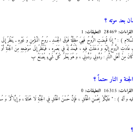
ن بعد موته ؟
القراءات:
28469
التعليقات:
1
 ) : " إِذَا قُبِضَتِ الرُّوحُ فَهِيَ مُظِلَّةٌ فَوْقَ الْجَسَدِ ـ رُوحُ الْمُؤْمِنِ وَ غَيْرِهِ ـ يَنْظُرُ إِلَى كُ
ادَتِ الرُّوحُ إِلَيْهِ وَ دَخَلَتْ فِيهِ ، فَيُمَدُّ لَهُ فِي بَصَرِهِ ، فَيَنْظُرُ إِلَى مَوْضِعِهِ مِنَ الْجَنَّةِ أَوْ م
ْ كَانَ مِنْ أَهْلِ النَّارِ : رُدُّونِي رُدُّونِي ، وَ هُوَ يَعْلَمُ كُلَّ شَيْ‏ءٍ يُصْنَعُ بِ
نة و النار حتماً ؟
القراءات:
16315
التعليقات:
0
آله ) : " عَلَيْكُمْ بِحُسْنِ الْخُلُقِ ، فَإِنَّ حُسْنَ الْخُلُقِ فِي الْجَنَّةِ لَا مَحَالَةَ ، وَ إِيَّاكُمْ وَ سُوءَ 