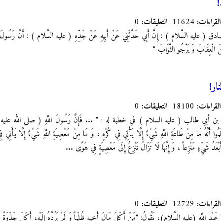
!
القراءات:
11624
التعليقات:
0
ليه السَّلام ) : إِنَّ أَبِي حَدَّثَنِي عَنْ أَبِيهِ عَنْ جَدِّهِ ( عليه السَّلام ) : أَنَّ رَسُولَ 
َ الْعِقَابَ وَ يَرْجُو الثَّوَابَ "
ار!
القراءات:
18100
التعليقات:
0
 أبي طالب ( عليه السلام ) في خطبة له : " ... فَإِنَّ رَسُولَ اللَّهِ ( صلى الله عليه وآله ) ك
َمُوا أَنَّهُ مَا مِنْ طَاعَةِ اللَّهِ شَيْ‏ءٌ إِلَّا يَأْتِي فِي كُرْهٍ ، وَ مَا مِنْ مَعْصِيَةِ اللَّهِ شَيْ‏ءٌ إِلَّا يَأْتِي 
بْعَدُ شَيْ‏ءٍ مَنْزِعاً ، وَ إِنَّهَا لَا تَزَالُ تَنْزِعُ إِلَى مَعْصِيَةٍ فِي هَوًى ...
القراءات:
12729
التعليقات:
0
عَبْدِ اللَّهِ
(عليه السَّلام)، يَقُولُ: "مَنْ أَكَلَ مَالَ أَخِيهِ ظُلْماً وَ لَمْ يَرُدَّهُ إِلَيْهِ، أَكَلَ جَذْوَةً