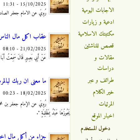
15/10/2025 - 11:31
الاجابات اليومية
رُوِيَ عن الامام جعفر الصادق عليه السلا
ادعية و زيارات
مكتبتك الاسلامية
عقاب اكل مال الناس 
قصص للناشئين
21/02/2025 - 08:10
مقالات و
عَنْ أَبِي بَصِيرٍ قَالَ سَمِعْتُ أَبَا ع
دراسات
طرائف و عبر
ما معنى ان ربك لبالمر
خير الكلام
18/02/2025 - 00:23
المرئيات
رُوِيَ عن الإمام جعفر بن محمد ال
يَجُوزُهَا عَبْدٌ بِمَظْلِمَةٍ ".
اخبار الموقع
دخول المستخدم
جزاء من أكل مال اخيه