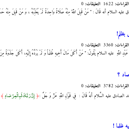
القراءات:
1622
التعليقات:
0
م أنه قَالَ : " مَنْ‏ قَبِلَ‏ اللَّهُ‏ مِنْهُ‏ صَلَاةً وَاحِدَةً لَمْ يُعَذِّبْهُ ، وَ مَنْ قَبِلَ مِنْهُ حَسَنَةً 
بظلم!
القراءات:
3360
التعليقات:
0
َبْدِ اللَّهِ
عليه السلام يَقُولُ‏: " مَنْ أَكَلَ مَالَ أَخِيهِ ظُلْماً وَ لَمْ يَرُدَّهُ إِلَيْهِ، أَكَلَ جَذْوَةً مِنَ النّ
صاد ؟
القراءات:
3782
التعليقات:
0
إِنَّ رَبَّكَ لَبِالْمِرْصَادِ
صادق عليه السَّلام أنهُ قَالَ : فِي قَوْلِ اللَّهِ عَزَّ وَ جَلَّ :
﴿
﴾
 ظلما !