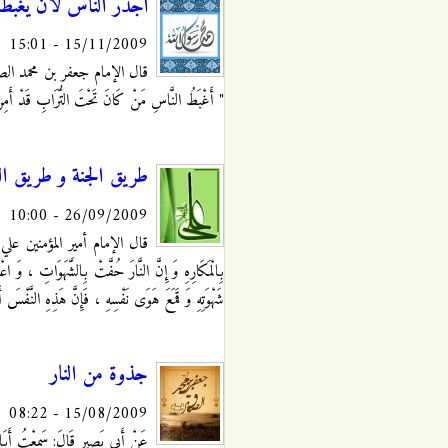
أجدر الناس لأن يُغبط
15/11/2009 - 15:01
قال الإمام جعفر بن محمد الصادق ( ع
" أَغْبَطُ النَّاسِ مَنْ كَانَ تَحْتَ التُّرَابِ قَدْ أَمِن
طريق الجنة و طريق الن
26/09/2009 - 10:00
قال الإمام أمير المؤمنين علي بن
بِالْمَكَارِهِ وَ إِنَّ النَّارَ حُفَّتْ بِالشَّهَوَاتِ ، وَ اعْل
شَهْوَتِهِ وَ قَمَعَ هَوَى نَفْسِهِ ، فَإِنَّ هَذِهِ النَّفْسَ أَ
جذوة من النار
15/08/2009 - 08:22
عَنْ أَبِي بَصِيرٍ قَالَ: سَمِعْتُ أَبَا 