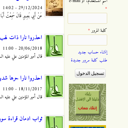
‏اسم المستخدم، أو e-mail
29/12/2024 - 14:02
*
عَنْ أَبِي بَصِيرٍ قَالَ سَمِعْتُ أَبَا عَ
‏كلمة المرور ‏
*
احذروا نارا ذات لهب
20/06/2018 - 11:00
إنشاء حساب جديد
قال أمير المؤمنين علي عليه السلام: "
طلب كلمة مرور جديدة
احذروا نارا حرها شدي
18/11/2017 - 11:00
قال أمير المؤمنين علي عليه السلام: 
ثواب ادمان قراءة سورة