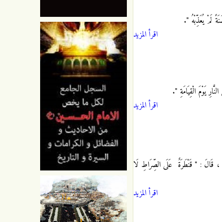
لَمْ يُعَذِّبْهُ ".
اقرأ المزيد
َارِ يَوْمَ الْقِيَامَةِ ".
اقرأ المزيد
، قَالَ : " قَنْطَرَةٌ
عَلَى الصِّرَاطِ لَا
اقرأ المزيد