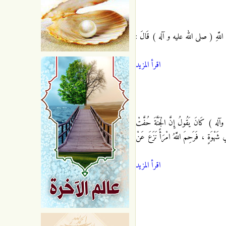
اللَّهِ ( صلى الله عليه و آله ) قَالَ :
اقرأ المزيد
َانَ يَقُولُ إِنَّ الْجَنَّةَ حُفَّتْ
فِي شَهْوَةٍ ، فَرَحِمَ اللَّهُ امْرَأً نَزَعَ عَنْ
اقرأ المزيد