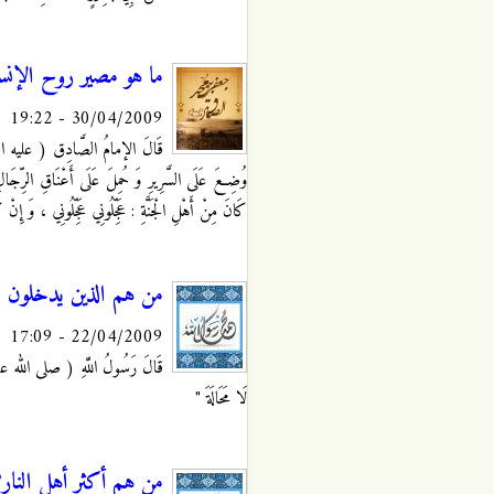
ما هو مصير روح الإنسا
30/04/2009 - 19:22
قَالَ الإمامُ الصَّادِق ( عليه السَّلام
وُضِعَ عَلَى السَّرِيرِ وَ حُمِلَ عَلَى أَعْنَاقِ الرِّجَالِ عَ
كَانَ مِنْ أَهْلِ الْجَنَّةِ : عَجِّلُونِي عَجِّلُونِي ، وَ إِن
من هم الذين يدخلون الج
22/04/2009 - 17:09
قَالَ رَسُولُ اللَّهِ ( صلى الله عليه و 
لَا مَحَالَةَ "
من هم أكثر أهل النار؟