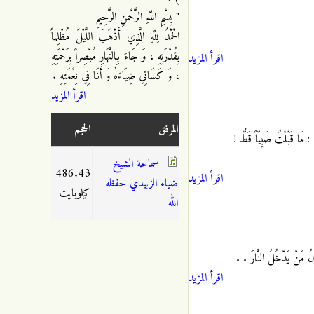
" بِسْمِ اللَّهِ الرَّحْمنِ الرَّحِيمِ
الْحَمْدُ لِلَّهِ الَّذِي أَذْهَبَ اللَّيْلَ مُظْلِماً
بِقُدْرَتِهِ ، وَ جَاءَ بِالنَّهَارِ مُبْصِراً بِرَحْمَتِهِ
اقرأ المزيد
، وَ كَسَانِي ضِيَاءَهُ وَ أَنَا فِي نِعْمَتِهِ .
اقرأ المزيد
المرفق
الحجم
قَبَّلْتُ صَبِيّاً قَطُّ !
سماحة الشيخ
486.43
اقرأ المزيد
ضياء الزبيدي حفظه
كيلوبايت
الله
َّلُ مَنْ يَدْخُلُ النَّارَ .
.
اقرأ المزيد