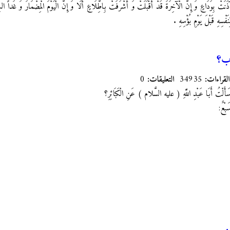
 آذَنَتْ بِوَدَاعٍ وَ إِنَّ الْآخِرَةَ قَدْ أَقْبَلَتْ وَ أَشْرَفَتْ بِاطِّلَاعٍ أَلَا وَ إِنَّ الْيَوْمَ الْمِضْمَارَ وَ غَداً السِّبَا
َفْسِهِ قَبْلَ يَوْمِ بُؤْسِهِ .
وب؟
القراءات:
34935
التعليقات:
0
َأَلْتُ أَبَا عَبْدِ اللَّهِ
( عليه السَّلام ) عَنِ الْكَبَائِرِ؟
بْعٌ: