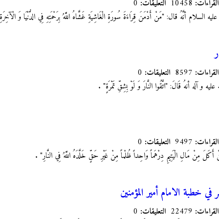
القراءات:
10458
التعليقات:
0
لسلام أنَّهُ قال: "مَنْ أَدْمَنَ قِرَاءَةَ سُورَةِ الْغَاشِيَةِ
غَشَّاهُ اللَّهُ بِرَحْمَتِهِ فِي الدُّنْيَا وَ الْآخِ
ر
القراءات:
8597
التعليقات:
0
له أنهُ قَالَ: "اتَّقُوا النَّارَ وَ لَوْ بِشِقِّ تَمْرَةٍ
"
.
القراءات:
9497
التعليقات:
0
 مِنْ مَالِ الْيَتِيمِ دِرْهَماً وَاحِداً ظُلْماً مِنْ غَيْرِ حَقٍّ خَلَّدَهُ اللَّهُ فِي النَّارِ" .
في خطبة الامام أمير المؤمنين
القراءات:
22479
التعليقات:
0