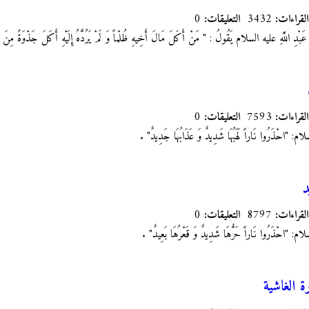
القراءات:
3432
التعليقات:
0
بْدِ اللَّهِ عليه السلام يَقُولُ‏ : " مَنْ أَكَلَ مَالَ أَخِيهِ ظُلْماً وَ لَمْ يَرُدَّهُ إِلَيْهِ أَكَلَ جَذْوَةً مِنَ النَّا
القراءات:
7593
التعليقات:
0
احْذَرُوا نَاراً لَهَبُهَا شَدِيدٌ وَ عَذَابُهَا جَدِيدٌ"
.
د
القراءات:
8797
التعليقات:
0
"احْذَرُوا نَاراً حَرُّهَا شَدِيدٌ وَ قَعْرُهَا بَعِيدٌ"
.
 الغاشية