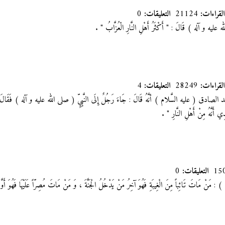
القراءات:
21124
التعليقات:
0
ه عليه و آله ) قَالَ : " أَكْثَرُ أَهْلِ النَّارِ الْعُزَّابُ
"
.
القراءات:
28249
التعليقات:
4
ق ( عليه السَّلام ) أنَّهُ قَالَ : جَاءَ رَجُلٌ إِلَى النَّبِيِّ ( صلى الله عليه و آله ) فَقَالَ : مَا 
ِي أَنَّهُ مِنْ أَهْلِ النَّارِ "
.
التعليقات:
0
 : مَنْ مَاتَ تَائِباً مِنَ الْغِيبَةِ فَهُوَ آخِرُ مَنْ يَدْخُلُ الْجَنَّةَ ، وَ مَنْ مَاتَ مُصِرّاً عَلَيْهَا فَهُوَ أَو