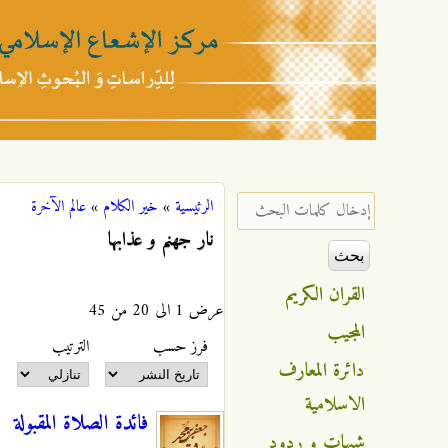
مركز
الإشعاع
‏إدخال كلمات البحث ‏
الرئيسية
»
خير الكلام
»
عالم الآخرة
أنت هنا
الإسلامي
نار جهنم و عذابها
القران الكريم
عرض 1 الى 20 من 45
المجيب
‏فرز حسب ‏
‏الترتيب ‏
دائرة المعارف
الاسلامية
فائدة الصلاة المقبولة
شبهات و ردود