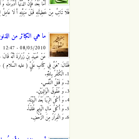
أَمَّا بَعْدُ فَإِنَّ الدُّنْيَا أَدْبَرَتْ وَ
فَلَا تَائِبٌ مِنْ خَطِيئَتِهِ قَبْلَ مَنِيَّتِهِ أَ لَا عَامِلٌ لِن
ما هي الكبائر من الذن
08/05/2010 - 12:47
عَنْ عُبَيْدِ بْنِ زُرَارَةَ أنَّهُ قَالَ: س
فَقَالَ: "هُنَّ فِي كِتَابِ عَلِيٍّ ( عليه السَّلام ) سَ
1. الْكُفْرُ بِاللَّهِ.
2. وَ قَتْلُ النَّفْسِ.
3. وَ عُقُوقُ الْوَالِدَيْنِ.
4. وَ أَكْلُ الرِّبَا بَعْدَ الْبَيِّنَةِ.
5. وَ أَكْلُ مَالِ الْيَتِيمِ ظُلْماً.
6. وَ الْفِرَارُ مِنَ الزَّحْفِ.