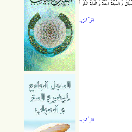
قَ وَ السَّبَقَةُ الْجَنَّةُ وَ الْغَايَةُ النَّارُ أَ
اقرأ المزيد
اقرأ المزيد