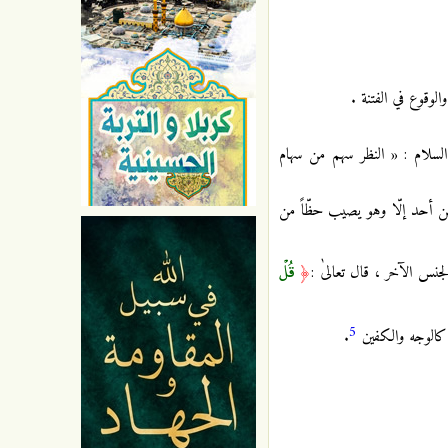
الوقوع في الفتنة .
السلام : « النظر سهم من سهام
من أحد إلّا وهو يصيب حظّاً من
قُلْ
جنس الآخر ، قال تعالىٰ :
﴿
5
ا كالوجه والكفين
.