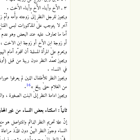
٣ ـ الأخ وأبناء الأخ وأبناء الاُخت .
ويجوز للرجل النظر إلىٰ زوجته وأُمه وأمّ
آخر لا يتوجب علىٰ المذكورات لبس القنا
أما ما تعارف عليه عند البعض وهو عدم ا
أو زوجة ابن الأخ أو زوجة ابن الاخت ،
ويحرم علىٰ المرأة المسلمة أن تتجرّد أمام الي
ويجوز تعمّد النظر دون ريبة من قبل (أولي
في النساء .
ويجوز النظر للأطفال الذين لم يعرفوا عورات
16
من الغلام حتىٰ يبلغ »
.
ويجوز ادامة النظر إلىٰ البنت الصغيرة ، وال
ثانياً : استثناء بعض النساء من غير المحا
إنّ علة تحريم النظر الدائم والمتواصل هو
النساء وجوّز النظر اليهنَّ دون تلذّذ مراعاة 
فجوّز النظر إلىٰ وجوه وأيدي وشعور نساء