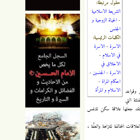
حقول مرتبطة:
الشريعة الاسلامية
-
الحياة الزوجية و
الجنس
الكلمات الرئيسية:
الاسرة
-
الاسرة
في الاسلام
-
الاخلاق في
الاسرة
-
الجنسين
-
احكام المراة
-
الاسلام و المرأة
وقواعد
لتة التي
 ، فقد جعلها علاقة سكن للنفس
قات المخالفة للنزاهة والعفّة ،