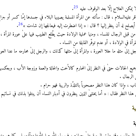
25
 يمكن العلاج إلّا بعد الوقوف عليه
.
باقر عليه‌السلام ، قال : سألته عن المرأة المسلمة يصيبها البلاء في جسدها إمّا كسر أو ج
26
يصلح له أن ينظر إليها ؟ قال : « إذا اضطرت إليه فيعالجها إن شاءت »
.
من قبل الرجال للنساء ، ومنها عملية الولادة حيث يطّلع الطبيب فيها علىٰ عورة المرأة 
أة في الولادة ، أو عدم توفّر القابلة من النساء .
لرجل إلىٰ مثله ما خلا العورة ، والمرأة إلىٰ مثلها كذلك ، والرجل إلىٰ محارمه ما عدا ال
جميع الحالات حتىٰ في النظر إلىٰ المحارم كالاُخت والخالة والعمة وزوجة الأب ، وبعكسه
ن الرجال .
اب ، وإذا كان هذا النظر مصحوباً بالتلذّذ والريبة فهو حرام .
ذا النظر فقال : « أما يخشىٰ الذين ينظرون في أدبار النساء أن يبتلوا بذلك في نسائهم 
ة
رجال ، وقد دلت السيرة علىٰ جوازه ، فرسول الله صلى‌الله‌عليه‌وآله‌وسلم ـ كما هو 