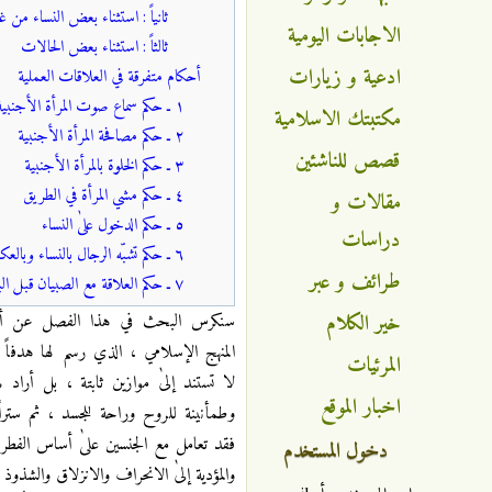
ثانياً : استثناء بعض النساء من غير
الاجابات اليومية
ثالثاً : استثناء بعض الحالات
ادعية و زيارات
أحكام متفرقة في العلاقات العملية
١ ـ حكم سماع صوت المرأة الأجنبية
مكتبتك الاسلامية
٢ ـ حكم مصافحة المرأة الأجنبية
قصص للناشئين
٣ ـ حكم الخلوة بالمرأة الأجنبية
٤ ـ حكم مشي المرأة في الطريق
مقالات و
٥ ـ حكم الدخول علىٰ النساء
دراسات
٦ ـ حكم تشبّه الرجال بالنساء وبالعكس
طرائف و عبر
٧ ـ حكم العلاقة مع الصبيان قبل البلوغ
خير الكلام
سنكرس البحث في هذا الفصل عن أحكا
المنهج الإسلامي ، الذي رسم لها هدفاً بي
المرئيات
لا تستند إلىٰ موازين ثابتة ، بل أراد 
اخبار الموقع
وطمأنينة للروح وراحة للجسد ، ثم ستراً 
فقد تعامل مع الجنسين علىٰ أساس الفطرة مر
دخول المستخدم
والمؤدية إلىٰ الانحراف والانزلاق والشذوذ