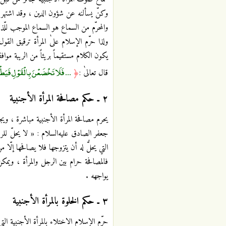
وكنّ يسألنه عن شؤون الدين ، وقد اشتهر 
والمحرّم من السماع هو السماع الموجب للّذة
ولذا حرّم الإسلام علىٰ المرأة ترقيق القول
يكون الكلام مستقيماً بريئاً من الريبة موافق
... فَلَا تَخْضَعْنَ بِالْقَوْلِ فَيَطْم
قال تعالىٰ :
﴿
٢ ـ حكم مصافحة المرأة الأجنبية
يحرم مصافحة المرأة الأجنبية مباشرة ، وي
جعفر الصادق عليه‌السلام : « لا يحلّ للرج
التي يحلُّ له أن يتزوجها فلا يصافحها إلّا 
فالمصافحة حرام بين الرجل والمرأة ، وي
يواجهه .
٣ ـ حكم الخلوة بالمرأة الأجنبية
حرّم الإسلام الاختلاء بالمرأة الأجنبية التي