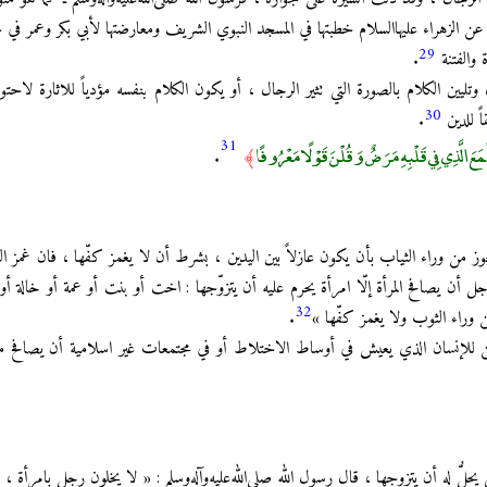
عن الزهراء عليها‌السلام خطبتها في المسجد النبوي الشريف ومعارضتها لأبي بكر وعمر
29
 والفتنة
.
 وتليين الكلام بالصورة التي تثير الرجال ، أو يكون الكلام بنفسه مؤدياً للاثارة لاحتوائ
30
اً للدين
.
31
َعَ الَّذِي فِي قَلْبِهِ مَرَضٌ وَقُلْنَ قَوْلًا مَعْرُوفًا
.
﴾
جوز من وراء الثياب بأن يكون عازلاً بين اليدين ، بشرط أن لا يغمز كفّها ، فان غمز 
ل أن يصافح المرأة إلّا امرأة يحرم عليه أن يتزوّجها : اخت أو بنت أو عمة أو خالة أو اب
32
من وراء الثوب ولا يغمز كفّها »
.
مكن للإنسان الذي يعيش في أوساط الاختلاط أو في مجتمعات غير اسلامية أن يصافح من
 يحلُّ له أن يتزوجها ، قال رسول الله صلى‌الله‌عليه‌وآله‌وسلم : « لا يخلون رجل بامرأة ، ف