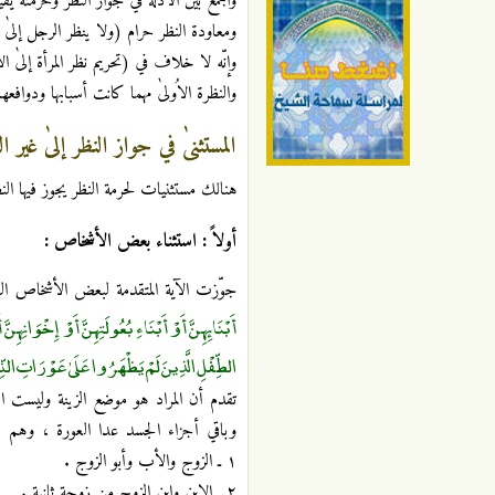
والجمع بين الأدلة في جواز النظر وحرمته يقيّ
ومعاودة النظر حرام (ولا ينظر الرجل إلىٰ ا
وإنّه لا خلاف في (تحريم نظر المرأة إلىٰ ا
والنظرة الاُولىٰ مهما كانت أسبابها ودوافع
المستثنىٰ في جواز النظر إلىٰ غير 
هنالك مستثنيات لحرمة النظر يجوز فيها الن
أولاً : استثناء بعض الأشخاص :
جوّزت الآية المتقدمة لبعض الأشخاص النظر
أَبْنَائِهِنَّ أَوْ أَبْنَاءِ بُعُولَتِهِنَّ أَوْ إِخْوَانِهِ
الطِّفْلِ الَّذِينَ لَمْ يَظْهَرُوا عَلَىٰ عَوْرَاتِ النِّ
تقدم أن المراد هو موضع الزينة وليست ا
وباقي أجزاء الجسد عدا العورة ، وهم :
١ ـ الزوج والأب وأبو الزوج .
٢ ـ الابن وابن الزوج من زوجة ثانية .