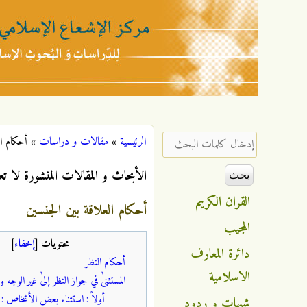
مركز
الإشعاع
‏إدخال كلمات البحث ‏
الرئيسية
»
مقالات و دراسات
»
أحكام ال
أنت هنا
الإسلامي
الأبحاث و المقالات المنشورة لا تع
القران الكريم
أحكام العلاقة بين الجنسين
المجيب
محتويات
[
إخفاء
]
دائرة المعارف
أحكام النظر
الاسلامية
المستثنىٰ في جواز النظر إلىٰ غير الوجه 
أولاً : استثناء بعض الأشخاص :
شبهات و ردود