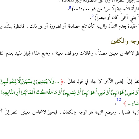
د بجواز النظرة الاُولىٰ غير المقصودة وغير المتعمدة .
8
لمرأة الأجنبية إلّا مرة من غير معاودة...)
.
9
لأجنبي أعمىٰ كان أو مبصراً)
.
ها مقيّدة بعدم التلذّذ والريبة كأن تقع مصادفة أو لضرورة أو غير ذلك ، فالنظرة بتلذّذ 
الوجه والكفين
ظر لاشخاص معينين مطلقاً ، ولحالات ومواقف معينة ، وجميع هذا الجواز مقيد بعدم التلذّذ
... وَلَا يُبْدِينَ زِينَتَهُنَّ إِلَّا لِبُعُولَتِهِنَّ
 إلىٰ الجنس الآخر كما جاء في قوله تعالىٰ :
﴿
نَّ أَوْ بَنِي إِخْوَانِهِنَّ أَوْ بَنِي أَخَوَاتِهِنَّ أَوْ نِسَائِهِنَّ أَوْ مَا مَلَكَتْ أَيْمَانُهُنَّ أَوِ التَّابِعِينَ
12
سَاءِ ...
.
﴾
لزينة نفسها ، وموضع الزينة هو الوجه والكفان ، فيجوز لاشخاص معينين النظر إلىٰ 