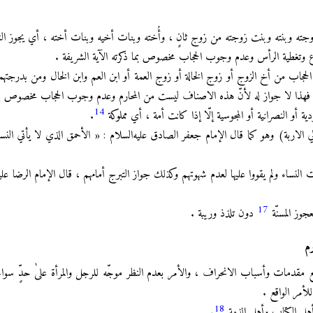
 زوجته وبنته وبنت زوجته من زوج ثانٍ ، وأُخته وبنات أخيه وبنات أخته ، أي يجوز النظ
ع وتغطية الرأس وعدم وجوب الحجاب مخصوص بما ذكرته الآية الشريفة .
لحجاب من أخ الزوج أو زوج الخالة أو زوج العمة أو ابن العم وابن الخال ومن بدرجت
 فهذا لا جواز له لأنّ هذه الاصناف ليست من المحارم وعدم وجوب الحجاب مخصوص بال
14
هودية أو النصرانية أو المجوسية إلّا إذا كانت أمة ، أي مملوكة
.
 الاربة) وهو كما قال الإمام جعفر الصادق عليه‌السلام : « الأحمق الذي لا يأتي النس
 النساء ولم يقووا عليها لعدم شهوتهم وكذلك جواز التبرج أمامهم ، قال الإمام الرضا عليه‌
17
عجوز المسنّة
دون تلذذ وريبة .
رم
 منع مقدمات وأسباب الانحراف ، والأمر بعدم النظر موجّه للرجل والمرأة علىٰ حدٍّ سو
للأمر الواقع .
18
 أهل الكتاب وأهل الذمة
.