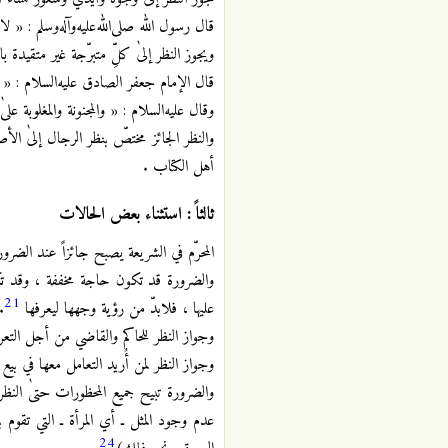
قال رسول الله صلى‌الله‌عليه‌وآله‌وسلم : «
ويجوز النظر إلىٰ كلِّ متبرّجة غير متقيدة بال
قال الإمام جعفر الصادق عليه‌السلام : « ل
وقال عليه‌السلام : « والمجنونة والمغلوبة 
والنظر الجائز مختصّ بنظر الرجال إلىٰ ال
أهل الكتاب .
ثالثاً : استثناء بعض الحالات
المحرّم في الشريعة يصبح جائزاً عند الضرور
والضرورة قد تكون حاجة مخففة ، وقد تكون
21
عليها ، فلابدّ من رؤية وجهها ليعرفها
.
وجواز النظر للحاكم والقاضي من أجل التعرف
وجواز النظر لمن أُريد التعامل معها في ب
والضرورة تبيح جميع المحظورات حتىٰ الن
عدم وجود المثل ـ أي المرأة ـ التي ت
24