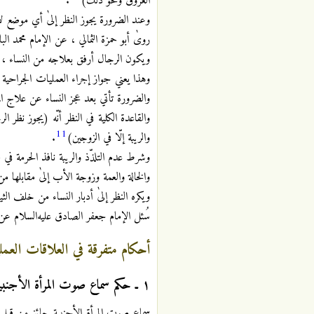
العروق ونحو ذلك)
.
وعند الضرورة يجوز النظر إلىٰ أي موضع لا
روىٰ أبو حمزة الثمالي ، عن الإمام محمد ال
ويكون الرجال أرفق بعلاجه من النساء ، أ
وهذا يعني جواز إجراء العمليات الجراحية 
والضرورة تأتي بعد عجز النساء عن علاج المر
والقاعدة الكلية في النظر أنّه (يجوز نظر ا
11
والريبة إلّا في الزوجين)
.
وشرط عدم التلذّذ والريبة نافذ الحرمة في 
والخالة والعمة وزوجة الأب إلىٰ مقابلها م
ويكره النظر إلىٰ أدبار النساء من خلف الثي
سُئل الإمام جعفر الصادق عليه‌السلام عن ه
أحكام متفرقة في العلاقات العملي
١ ـ حكم سماع صوت المرأة الأجنبية
سماع صوت المرأة الأجنبية جائز من قبل ال