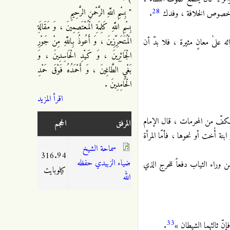
28
" بِسْمِ اللَّهِ الرَّحْمنِ الرَّحِيمِ
 في خصوص الخلافة ، وفدك
.
بِسْمِ اللَّهِ كَلِمَةِ الْمُعْتَصِمِينَ ، وَ مَقَالَةِ
الْمُتَحَرِّزِينَ ، وَ أَعُوذُ بِاللَّهِ مِنْ جَوْرِ
ه علىٰ معانٍ مثيرة ، فلا بدّ أن
الْجَائِرِينَ ، وَ كَيْدِ الْحَاسِدِينَ ، وَ
بَغْيِ الطَّاغِينَ ، وَ أَحْمَدُهُ فَوْقَ حَمْدِ
الْحَامِدِينَ .
اقرأ المزيد
الكفّ من المحرمات ، قال الإمام
المرفق
الحجم
نة أُخت أو نحوها ، فأمّا المرأة
سماحة الشيخ
316.94
ضياء الزبيدي حفظه
 وراء الثياب دفعاً للحرج الذي
كيلوبايت
الله
33
إنّ ثالثهما الشيطان »
.