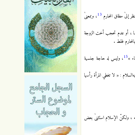
13
ر إلىٰ مطلق المحارم
، وبمعنىٰ
هما ، أو عدم تحجب أخت الزوجة
محارم فقط .
15
اء »
، وليس له حاجة
جنسية
السلام : « لا تغطي المرأة رأسها
اء ، ولكنّ الإسلام استثنىٰ بعض