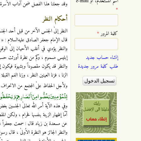
‏اسم المستخدم، أو e-mail
وقد جعلنا هذا الفصل ضمن آداب الاُسرة 
*
أحكام النظر
النظر إلىٰ الجنس الآخر من قبل أحد الجنسي
‏كلمة المرور ‏
*
قال الإمام جعفر الصادق عليه‌السلام : « ا
والنظر يؤدي في أغلب الأحيان إلىٰ الوق
إنشاء حساب جديد
إبليس مسموم ، وكم من نظرة أورثت حسر
طلب كلمة مرور جديدة
والنظر قد يكون مقصوداً وبشهوة فيكون إح
الزنا ، فزنا العينين النظر ، وزنا الفم ال
ولأجل الحفاظ علىٰ المجتمع من الانحراف و
لِلْمُؤْمِنِينَ يَغُضُّوا مِنْ أَبْصَارِهِمْ وَيَحْفَظُوا فُر
وفي هذه الآية أمر الله تعالىٰ الجنسين بغ
أمّا إظهار الزينة بنفسها فحرام ، ولكن ال
عن مسعدة بن زياد قال : سمعت جعفراً عليه‌
والنظر الجائز هو النظرة الاُولىٰ ، قال رسول