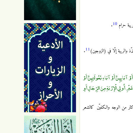
10
وريبة حرام
.
11
 والريبة إلّا في (الزوجين)
.
 أَوْ آبَائِهِنَّ أَوْ آبَاءِ بُعُولَتِهِنَّ أَوْ
 غَيْرِ أُولِي الْإِرْبَةِ مِنَ الرِّجَالِ أَوِ
أكثر من الوجه
والكفيّن كالشعر