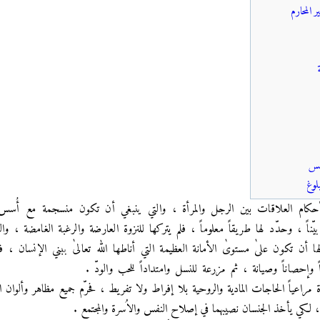
 المحارم
م العلاقات بين الرجل والمرأة ، والتي ينبغي أن تكون منسجمة مع أُسس 
ّناً ، وحدّد لها طريقاً معلوماً ، فلم يتركها للنزوة العارضة والرغبة الغامضة ، والف
لها أن تكون علىٰ مستوىٰ الأمانة العظيمة التي أناطها الله تعالىٰ ببني الإنسان
وإحصاناً وصيانة ، ثم مزرعة للنسل وامتداداً للحب والودّ .
اعياً الحاجات المادية والروحية بلا إفراط ولا تفريط ، فحرّم جميع مظاهر وألوان العلا
 ، لكي يأخذ الجنسان نصيبهما في إصلاح النفس والاُسرة والمجتمع .