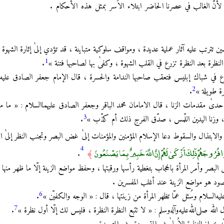
لأنّ الغالب في عصرنا
الحاضر ابتلاء الاُسر بمثل هذه الأحكام .
ن تترتب عليه آثار عملية عديدة ، ومواقف سلوكية متباينة ، قد تؤدي إلىٰ إثارة الشهوة و
1
لنظرة بعد النظرة تزرع في القلب الشهوة ، وكفىٰ بها لصاحبها فتنة »
.
وع في شباك إبليس فتعقب صاحبها الندامة والحسرة ، قال الإمام جعفر الصادق عليه‌
2
ة طويلة »
.
دىٰ مقدمات الزنا ، قال الامامان محمد الباقر وجعفر الصادق عليهما‌السلام : « ما 
3
قبلة ، وزنا اليدين اللّمس ، صدّق الفرج ذلك أم كذّب »
.
الابتذال والسقوط دعا الإسلام المؤمنين والمؤمنات إلىٰ غض البصر وتجنب النظر إلىٰ ال
4
ُوجَهُمْ ذَٰلِكَ أَزْكَىٰ لَهُمْ إِنَّ اللَّهَ خَبِيرٌ بِمَا يَصْنَعُونَ
.
﴾
ض البصر وأمر المرأة بالحجاب بتغطية رأسها ورقبتها ، وحفظ مواضع الزينة إلّا ما ظهر منه
مقصود هو مواضع الزينة عند أغلب المفسرين .
6
السلام وسُئل عمّا تظهر المرأة من زينتها ، قال : « الوجه والكفيّن »
.
7
 الله صلى‌الله‌عليه‌وآله‌وسلم : « لا تتبع النظرة النظرة ، فليس لك إلّا أول نظرة »
.