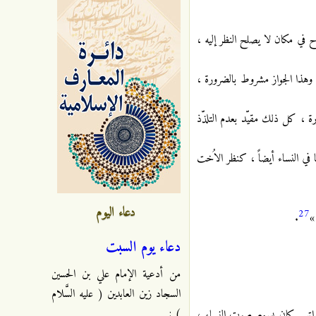
راح في مكان لا يصلح النظر إليه ،
، وهذا الجواز مشروط بالضرورة ،
عورة ، كل ذلك مقيّد بعدم التلذّذ
ا في النساء أيضاً ، كنظر الاُخت
دعاء اليوم
27
»
.
دعاء يوم السبت
من أدعية الإمام علي بن الحسين
السجاد زين العابدين ( عليه السَّلام
) :
متواتر ـ كان يسمع صوت النساء ،