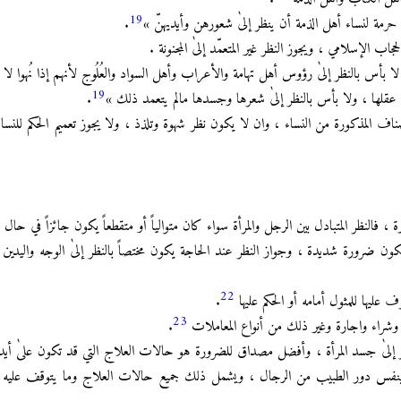
19
 لا حرمة لنساء أهل الذمة أن ينظر إلىٰ شعورهن وأيديهنّ »
.
حجاب الإسلامي ، ويجوز النظر غير المتعمّد إلىٰ المجنونة .
ا بأس بالنظر إلىٰ رؤوس أهل تهامة والأعراب وأهل السواد والعُلُوج لأنهم إذا نُهوا لا 
19
علىٰ عقلها ، ولا بأس بالنظر إلىٰ شعرها وجسدها مالم يتعمد ذلك »
.
أصناف المذكورة من النساء ، وان لا يكون نظر شهوة وتلذذ ، ولا يجوز تعميم الحكم للنسا
ة ، فالنظر المتبادل بين الرجل والمرأة سواء كان متوالياً أو متقطعاً يكون جائزاً في حال
 ضرورة شديدة ، وجواز النظر عند الحاجة يكون مختصاً بالنظر إلىٰ الوجه واليدين ، 
22
 عليها للمثول أمامه أو الحكم عليها
.
23
يع وشراء واجارة وغير ذلك من أنواع المعاملات
.
ظر إلىٰ جسد المرأة ، وأفضل مصداق للضرورة هو حالات العلاج التي قد تكون علىٰ أي
قوم بنفس دور الطبيب من الرجال ، ويشمل ذلك جميع حالات العلاج وما يتوقف علي