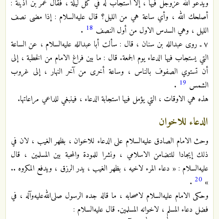
ويدعو الله عزوجل فيها ، إلا استجاب له في كل ليلة ، فقال عمر بن أذينة :
أصلحك الله ، وأي ساعة هي من الليل؟ قال عليه‌السلام : إذا مضى نصف
18
الليل ، وهي السدس الاول من أول النصف
.
٧ ـ روى عبدالله بن سنان ، قال : سألت أبا عبدالله عليه‌السلام ، عن الساعة
التي يستجاب فيها الدعاء يوم الجمعة. قال : ما بين فراغ الامام من الخطبة ، إلى
أن تستوي الصفوف بالناس ، وساعة أخرى من آخر النهار ، إلى غروب
19
الشمس
.
هذه هي الاوقات ، التي يؤمل فيها استجابة الدعاء ، فينبغي للداعي مراعاتها.
الدعاء للاخوان
وحث الامام الصادق عليه‌السلام على الدعاء للاخوان ، بظهر الغيب ، لان في
ذلك إيجادا للتضامن الاسلامي ، ونشرا للمودة والمحبة بين المسلمين ، قال
عليه‌السلام : « دعاء المرء لاخيه ، بظهر الغيب ، يدر الرزق ، ويدفع المكروه ..
20
.
»
وحكى الامام عليه‌السلام لاصحابه ، ما قاله جده الرسول صلى‌الله‌عليه‌وآله ، في
فضل دعاء المسلم ، لاخوانه المسلمين. قال عليه‌السلام :