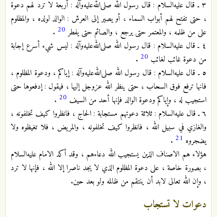
٣ ـ قال عليه‌السلام : قال رسول الله صلى‌الله‌عليه‌وآله : أربعة لا ترد لهم دعوة
، حتى تفتح لهم أبواب السماء ، أو يصير إلى العرش : الوالد لولده ، والمظلوم
20
على من ظلمه ، والمعتمر حتى يرجع ، والصائم حتى يفطر
.
٤ ـ قال عليه‌السلام : قال رسول الله صلى‌الله‌عليه‌وآله : ليس شيء أسرع إجابة
20
من دعوة غائب لغائب
.
٥ ـ قال عليه‌السلام : قال رسول الله صلى‌الله‌عليه‌وآله : إياكم ، ودعوة المظلوم ،
فانها ترفع فوق السحاب ، حتى ينظر الله عزوجل إليها ، فيقول : إدفعوها حتى
20
استجيب له ، وإياكم ودعوة الوالد فإنها أحد من السيف
.
٦ ـ قال عليه‌السلام : ثلاثة دعوتهم مستجابة : الحاج ، فانظروا كيف تخلفونه ،
والغازي في سبيل الله ، فانظروا كيف تخلفونه ، والمريض ، فلا تغيظوه ولا
21
يضجروه
.
هؤلاء هم الاصناف الذين يستجيب الله دعاءهم ، وقد أكد الامام عليه‌السلام
، بصورة خاصة ، على دعوة المظلوم الذي لا يجد ناصرا إلا الله ، فإنها لا ترد
، وإن الله تعالى لابد أن ينتقم من ظالمه ولو بعد حين.
دعوات لا تستجاب