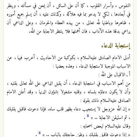
النفوس ، وأسرار القلوب ، كما أن على السائل ، أن يمعن في مسألته ، وينظر
في أبعادها ، لكي لا يدعو بما فيه هلاكه ، وكذلك عليه ، أن يسلم جميع أموره
، ظاهرها وباطنها لله تعالى ، من بيده العطاء والحرمان ، وعلى الداعي أن
يراعي بدقة هذه الآداب ، فان أهملها فلا ينتظر الاجابة من الله.
إستجابة الدعاء
أدلى الامام الصادق عليه‌السلام ، بكوكبة من الاحاديث ، أعرب فيها ، عن
الاسباب الموجبة لاستجابة الدعاء ، وهذه بعضها :
أ ـ الاقبال على الله :
من أهم الاسباب في استجابة الدعاء ، أن يقبل الداعي على الله تعالى بقلبه ،
وأن لا يكون دعاؤه بلسانه ، وقلبه مشغولا بشؤون الدنيا ، وقد أعلن الامام
الصادق عليه‌السلام ذلك بقوله :
« إن الله عزوجل لا يستجيب دعاء بظهر قلب ساه. فإذا دعوت فاقبل بقلبك
8
، ثم استيقن الاجابة .. »
.
وقال عليه‌السلام لبعض اصحابه :
8
« إذا دعوت فاقبل بقلبك ، وظن حاجتك بالباب .. »
.