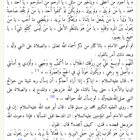
« يا أجْوَدَ مَنْ أعْطَى ، وياخَيْرَ مَنْ سُئِلَ ، يا أَرْحَمَ مَنْ استُرْحِمَ ، يا أَحَدُ ، يا
صَمَدُ ، يا مَنْ لم يَلِدْ ، ولم يُولَدْ ، ولم يَكُنْ لَهُ كُفُواً أَحَدٌ ، يا مَنْ لم يَتَّخِدْ صَاحبةً
ولا وَلَداً ، يا مَنْ يَفْعَلُ ما يَشَاءُ ، وَيَحْكُمُ ما يُرِيد ، وَيَقْضِي ما أَحَب ، يا مَنْ
يَحُولُ بَبْنَ المَرءِ وَقلْبِهِ ، يا مَنْ هُوَ بالمنْظَرِ الأعلََى ، يا مَنْ لَيْسَ كَمِثْلِهِ شَيْءٌ ، يا
سَمِيعُ يا بَصِيرُ.
ثم أوصى الامام ، بالاكثار من ذكر أسماء الله تعالى ، والصلاة على النبي وآله ،
وبعد ذلك أمر بالقول :
اَلْلّهُمَ ، أَوسِعْ عَلَيَّ مِن رِزْقِكِ الحَلاَلِ ، ما أَكُفُّ بِهِ وَجْهِي ، وأَؤدي بِهِ أَمانَتي
11
، وَأَصِلُ بِهِ رَحِمي ، وَيَكُونُ عَوْناً لي في الحَجِّ وَالعُمْرَةِ .. »
.
٢ ـ قال عليه‌السلام : « اياكم ، إذا أراد أحدكم ، أن يسأل ربه شيئا من حوائج
الدنيا والآخرة ، حتى يبدأ بالثناء على الله عزوجل ، والمدح له ، والصلاة على
10
النبي صلى‌الله‌عليه‌وآله ، ثم يسأل الله حوائجه .. »
.
٣ ـ روى الفقيه الكبير محمد بن مسلم قال : قال أبو عبد الله عليه‌السلام : إن في
كتاب الامام أمير المؤمنين عليه‌السلام : ان المدحة قبل المسألة ، فإذا دعوت الله
عزوجل فمجده ، قلت : كيف أمجده؟ قال : تقول :
« يَاَ مَنْ هُوَ أَقرَبُ إليَّ مِن حَبْلِ الوَرِيدِ ، يا فَعَّالاً لِمَا يُرِيدُ ، يا مَنْ يَحُولُ بَين