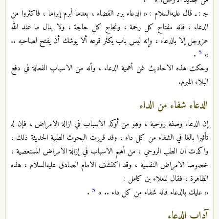
من جديد الارض. »
.
ج‍ : ـ قال عليه‌السلام : « الدعاء يرد القضاء ، بعدما أبرم إبراما ، فاكثروا من
الدعاء ، فانه مفتاح كل رحمة ، ونجاح كل حاجة ، ولا ينال ما عند الله
عزوجل إلا بالدعاء ، وإنه ليس باب يكثر قرعه ألا يوشك أن يفتح لصاحبه ..
5
.
»
وحكت هذه الاحاديث غن أهمية الدعاء ، وأنه من الاسباب الفعالة في دفع
البلاء المبرم.
الدعاء شفاء من الداء
إن الدعاء وصفة روحية ، وهو من أوكد الاسباب في ازالة الامراض ، فإن له
تأثيرا بالغا في الشفاء من كل داء ، وقد قررت البحوث الطبية الحديثة ذلك ،
واكدت ان الطب الروحي ، من أهم الاسباب في إزالة الامراض المستعصية ،
خصوصا الامراض النفسية ، وقد اكتشف الامام الصادق عليه‌السلام ، هذه
الظاهرة ، فقال للعلاء بن كامل :
5
« عليك بالدعاء فانه شفاء من كل داء .. »
.
آداب الدعاء