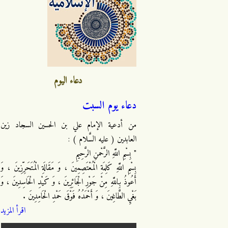
دعاء اليوم
دعاء يوم السبت
من أدعية الإمام علي بن الحسين السجاد زين
العابدين ( عليه السَّلام ) :
" بِسْمِ اللَّهِ الرَّحْمنِ الرَّحِيمِ
بِسْمِ اللَّهِ كَلِمَةِ الْمُعْتَصِمِينَ ، وَ مَقَالَةِ الْمُتَحَرِّزِينَ ، وَ
أَعُوذُ بِاللَّهِ مِنْ جَوْرِ الْجَائِرِينَ ، وَ كَيْدِ الْحَاسِدِينَ ، وَ
بَغْيِ الطَّاغِينَ ، وَ أَحْمَدُهُ فَوْقَ حَمْدِ الْحَامِدِينَ .
اقرأ المزيد