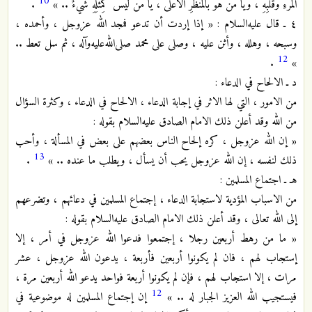
10
المَرْءِ وَقَلْبِهِ ، ويا مَنْ هُوَ بالمَنْظَرِ الاَعْلى ، يا مَنْ لَيْسَ كَمِثْلِهِ شيْءٌ .. »
.
٤ ـ قال عليه‌السلام : « إذا إردت أن تدعو فمجد الله عزوجل ، وأحمده ،
وسبحه ، وهلله ، وأثن عليه ، وصلى على محمد صلى‌الله‌عليه‌وآله ، ثم سل تعط ..
12
.
»
د ـ الالحاح في الدعاء :
من الامور ، التي لها الاثر في إجابة الدعاء ، الالحاح في الدعاء ، وكثرة السؤال
من الله وقد أعلن ذلك الامام الصادق عليه‌السلام بقوله :
« إن الله عزوجل ، كره إلحاح الناس بعضهم على بعض في المسألة ، وأحب
13
ذلك لنفسه ، إن الله عزوجل يحب أن يسأل ، ويطلب ما عنده .. »
.
هـ ـ اجتماع المسلمين :
من الاسباب المؤدية لاستجابة الدعاء ، إجتماع المسلمين في دعائهم ، وتضرعهم
إلى الله تعالى ، وقد أعلن ذلك الامام الصادق عليه‌السلام بقوله :
« ما من رهط أربعين رجلا ، إجتمعوا فدعوا الله عزوجل في أمر ، إلا
إستجاب لهم ، فان لم يكونوا أربعين فأربعة ، يدعون الله عزوجل ، عشر
مرات ، إلا استجاب لهم ، فإن لم يكونوا أربعة فواحد يدعو الله أربعين مرة ،
12
فيستجيب الله العزيز الجبار له .. »
إن إجتماع المسلمين له موضوعية في