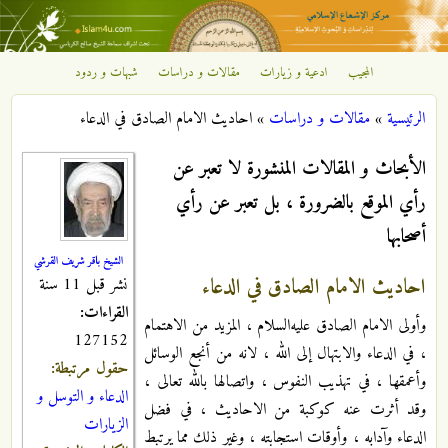
تجاوز إلى المحتوى الرئيسي
المجيب
ادعية و زيارات
مقالات و دراسات
شبهات و ردود
مركز
الرئيسية
»
مقالات و دراسات
»
احاديث الامام الصادق في الدعاء
الإشعاع
أنت هنا
الأبحاث و المقالات المنشورة لا تعبر عن
الإسلامي
رأي الموقع بالضرورة ، بل تعبر عن رأي
أصحابها
الشيخ باقر شريف القرشي
احاديث الامام الصادق في الدعاء
نشر قبل 11 سنة
القراءات:
وأولى الامام الصادق عليه‌السلام ، المزيد من الاهتمام
127152
، في الدعاء والابتهال إلى الله ، لانه من أنجع الوسائل
حقول مرتبطة:
وأعمقها ، في تهذيب النفوس ، واتصالها بالله تعالى ،
الدعاء و التوسل و
وقد أثرت عنه كوكبة من الاحاديث ، في فضل
الزيارات
الدعاء وآدابه ، وأوقات استجابته ، وغير ذلك مما يرتبط