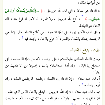
من أنواعها فقال :
... إِنَّ الَّذِينَ يَسْتَكْبِرُونَ عَنْ
« الدعاء هو العبادة ، التي قال الله عزوجل :
﴿
2
عِبَادَتِي ...
﴾
، أدع الله عزوجل ، ولا تقل ، إن الامر قد فرغ منه ، فان
الدعاء هو العبادة.
وعلق الفقيه الكبير زرارة على الجملة الاخيرة ، من كلام الامام. قال : إنما يعني
3
لا يمنعك ايمانك بالقضاء والقدر ، أن تبالغ بالدعاء ، وتجهد فيه
.
الدعاء يدفع القضاء
وحث الامام الصادق عليه‌السلام ، على الدعاء ، لانه من جملة الاسباب ، التي
يستدفع بها البلاء ، وقد أدلى عليه‌السلام بذلك ، بمجموعة من الاحاديث من
بينها :
أ ـ قال عليه‌السلام : « إن الدعاء يرد القضاء ، ينقضه كما ينقض السلك ، وقد
3
أبرم إبراما. »
.
ب ـ قال عليه‌السلام : « إن الله عزوجل ، ليدفع بالدعاء الامر الذي علمه ،
أن يدعي له فيستجيب ، ولولا ما وفق العبد من ذلك الدعاء ، لاصابه ما يجتثه
4