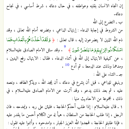
إن اتجاه الانسان بقلبه وعواطفه ، في حال دعائه ، شرط أساسي ، في نجاح
دعائه.
ب ـ التضرع إلى الله
من الشروط في إجابة الدعاء : إبتهال الداعي ، وتضرعه أمام الله تعالى ، وقد
وَلَقَدْ أَخَذْنَاهُمْ بِالْعَذَابِ فَمَا
ذم الله الذين لا يتضرعون إليه ، قال تعالى :
﴿
9
اسْتَكَانُوا لِرَبِّهِمْ وَمَا يَتَضَرَّعُونَ
﴾
. وقد سئل الامام الصادق عليه‌السلام
، عن كيفية الابتهال إلى الله في أثناء الدعاء ، فقال : الابتهال رفع اليدين ،
10
ومدهما وذلك عند الدمعة ، ثم أدع
.
جـ ـ الثناء على الله :
وينبغي للداعي ، قبل أن يشرع في دعائه ، أن يمجد الله ، ويذكر الطافه ، ونعمه
عليه ، ثم بعد ذلك يدعو ، وقد أثرت عن الامام الصادق عليه‌السلام ، في
ذلك ، مجموعة من الاحاديث منها :
١ ـ قال عليه‌السلام : إذا طلب أحدكم الحاجة ، فليثن على ربه ، وليمدحه ، فان
الرجل ، إذا طلب الحاجة من السلطان ، هيأ له من الكلام أحسن ما يقدر عليه
، فإذا طلبتم الحاجة ، فمجدوا الله العزيز الجبار ، وامدحوه ، وأثنوا عليه تقول :