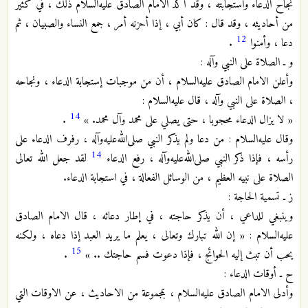
نجاح الدعاء واستجابته ، وقد أكد الامام الصادق عليه‌السلام ذلك ، في كثير
من أحاديثه ، وقد قال : كان أبي ، إذا أحزنه أمر ، جمع النساء والصبيان ، ثم
12
دعا ، وأمنوا
.
و ـ الصلاة على النبي وآله :
وأعلن الامام الصادق عليه‌السلام ، أن من موجبات إستجابة الدعاء ، ونجاحه
، الصلاة على النبي وآله ، قال عليه‌السلام :
14
« لا يزال الدعاء محجوبا ، حتى يصلي على محمد وآل محمد. »
.
وقال عليه‌السلام : من دعا ولم يذكر النبي صلى‌الله‌عليه‌وآله ، رفرف الدعاء على
14
رأسه ، فإذا ذكر النبي صلى‌الله‌عليه‌وآله ، رفع الدعاء
لقد جعل الله تعالى
الصلاة على نبيه العظيم ، من الوسائل الفعالة ، في استجابة الدعاء.
ز ـ تسمية الحاجة :
وينبغي للداعي ، أن يذكر حاجته ، في إطار دعائه ، قال الامام الصادق
عليه‌السلام : « إن الله تبارك وتعالى ، يعلم ما يريد العبد إذا دعاه ، ولكنه
15
يحب أن تبث إليه الحوائج ، فإذا دعوت فسم حاجتك .. »
.
ح ـ أوقات الدعاء :
وأدلى الامام الصادق عليه‌السلام ، بمجموعة من الاحاديث ، عن الاوقات التي