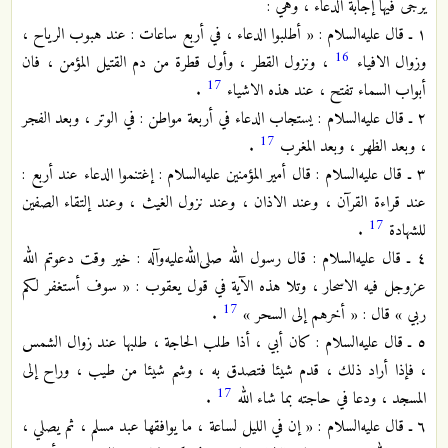
يرجى فيها إجابة الدعاء ، وهي :
١ ـ قال عليه‌السلام : « أطلبوا الدعاء ، في أربع ساعات : عند هبوب الرياح ،
16
وزوال الافياء
، ونزول القطر ، وأول قطرة من دم القتيل المؤمن ، فان
17
أبواب السماء تفتح ، عند هذه الاشياء
.
٢ ـ قال عليه‌السلام : يستجاب الدعاء في أربعة مواطن : في الوتر ، وبعد الفجر
17
، وبعد الظهر ، وبعد المغرب
.
٣ ـ قال عليه‌السلام : قال أمير المؤمنين عليه‌السلام : إغتنموا الدعاء عند أربع :
عند قراءة القرآن ، وعند الاذان ، وعند نزول الغيث ، وعند إلتقاء الصفين
17
للشهادة
.
٤ ـ قال عليه‌السلام : قال رسول الله صلى‌الله‌عليه‌وآله : خير وقت دعوتم الله
عزوجل فيه الاسحار ، وتلا هذه الآية في قول يعقوب : « سوف أستغفر لكم
17
ربي » قال : « أخرهم إلى السحر »
.
٥ ـ قال عليه‌السلام : كان أبي ، أذا طلب الحاجة ، طلبها عند زوال الشمس
، فإذا أراد ذلك ، قدم شيئا فتصدق به ، وشم شيئا من طيب ، وراح إلى
17
المسجد ، ودعا في حاجته بما شاء الله
.
٦ ـ قال عليه‌السلام : « إن في الليل لساعة ، ما يوافقها عبد مسلم ، ثم يصلي ،