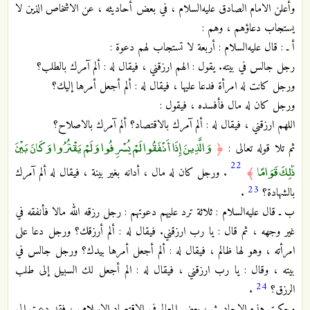
وأعلن الامام الصادق عليه‌السلام ، في بعض أحاديثه ، عن الاشخاص الذين لا
يستجاب دعاؤهم ، وهم :
أ ـ : قال عليه‌السلام : أربعة لا تستجاب لهم دعوة :
رجل جالس في بيته. يقول : الهم ارزقني ، فيقال له : ألم آمرك بالطلب؟
ورجل كانت له امرأة فدعا عليها ، فيقال له : ألم أجعل أمرها إليك؟
ورجل كان له مال فأفسده ، فيقول :
اللهم ارزقني ، فيقال له : ألم آمرك بالاقتصاد؟ ألم آمرك بالاصلاح؟
وَالَّذِينَ إِذَا أَنْفَقُوا لَمْ يُسْرِفُوا وَلَمْ يَقْتُرُوا وَكَانَ بَيْنَ
ثم تلا قوله تعالى :
﴿
22
ذَٰلِكَ قَوَامًا
﴾
. ورجل كان له مال ، أدانه بغير بينة ، فيقال له ألم آمرك
23
بالشهادة؟
.
ب ـ قال عليه‌السلام : ثلاثة ترد عليهم دعوتهم : رجل رزقه الله مالا فأنفقه في
غير وجهه ، ثم قال : يا رب ارزقني. فيقال له : ألم أرزقك؟ ورجل دعا على
امرأته ، وهو لها ظالم ، فيقال له : ألم أجعل أمرها بيدك؟ ورجل جالس في
بيته ، وقال : يا رب ارزقني ، فيقال له : الم أجعل لك السبيل إلى طلب
24
الرزق؟
.
وحكت هذه الاحاديث ، بعض المعالم في الاقتصاد الاسلامي ، فقد دعت إلى