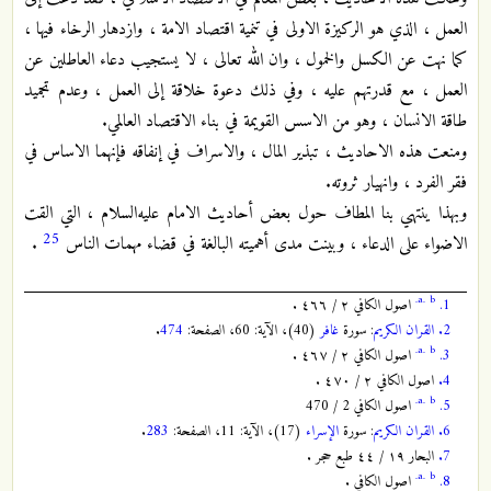
العمل ، الذي هو الركيزة الاولى في تنمية اقتصاد الامة ، وازدهار الرخاء فيها ،
كما نهت عن الكسل والخمول ، وان الله تعالى ، لا يستجيب دعاء العاطلين عن
العمل ، مع قدرتهم عليه ، وفي ذلك دعوة خلاقة إلى العمل ، وعدم تجميد
طاقة الانسان ، وهو من الاسس القويمة في بناء الاقتصاد العالمي.
ومنعت هذه الاحاديث ، تبذير المال ، والاسراف في إنفاقه فإنهما الاساس في
فقر الفرد ، وانهيار ثروته.
وبهذا ينتهي بنا المطاف حول بعض أحاديث الامام عليه‌السلام ، التي القت
25
الاضواء على الدعاء ، وبينت مدى أهميته البالغة في قضاء مهمات الناس
.
a.
b.
1.
اصول الكافي ٢ / ٤٦٦ .
2.
القران الكريم
: سورة
غافر
(40)، الآية: 60، الصفحة:
474
.
a.
b.
3.
اصول الكافي ٢ / ٤٦٧ .
4.
اصول الكافي ٢ / ٤٧٠ .
a.
b.
5.
اصول الكافي 2 / 470
6.
القران الكريم
: سورة
الإسراء
(17)، الآية: 11، الصفحة:
283
.
7.
البحار ١٩ / ٤٤ طبع حجر .
a.
b.
8.
اصول الكافي .