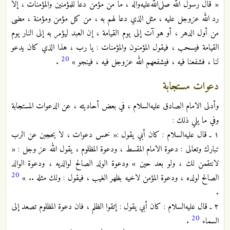
« قال رسول الله صلى‌الله‌عليه‌وآله ، ما من مؤمن دعا للمؤمنين والمؤمنات ، إلا
رد الله عزوجل عليه ، مثل الذي دعا لهم به ، من كل مؤمن ومؤمنة ، مضى
من أول الدهر ، أو هو آت إلى يوم القيامة ، إن العبد ليؤمر به إلى النار يوم
القيامة فيسحب ، فيقول المؤمنون والمؤمنات : يا رب ، هذا الذي كان يدعو
20
لنا ، فشفعنا فيه ، فيشفعهم الله عزوجل فيه ، فينجو »
.
دعوات مستجابة
وأدلى الامام الصادق عليه‌السلام ، في بعض أحاديثه ، عن الدعوات المستجابة
وفي ما يلي ذلك :
١ ـ قال عليه‌السلام : كان أبي يقول :« خمس دعوات ، لا يحجبن عن الرب
تبارك وتعالى : دعوة الامام المقسط ، ودعوة المظلوم ، يقول الله عز وجل : «
لانتقمن لك ، ولو بعد حين » ودعوة الولد الصالح لوالديه ، ودعوة الوالد
20
الصالح لولده ، ودعوة المؤمن لاخيه بظهر الغيب ، فيقول : ولك مثله .. »
.
٢ ـ قال عليه‌السلام : كان أبي يقول : إتقوا الظلم ، فان دعوة المظلوم تصعد إلى
20
السماء
.