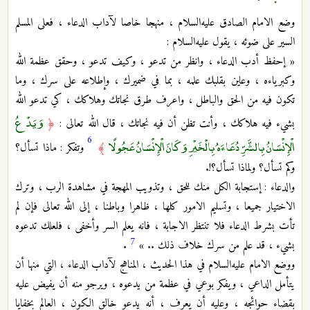
وضع الامام الصادق عليه‌السلام ، منهجا خاصا لآداب الدعاء ، فعلى المسلم
السير على ضوئه ، يقول عليه‌السلام :
« إحفظ أدب الدعاء ، وانظر من تدعو ، وكيف تدعو ، وحقق عظمة الله
وكبرياءه ، وعاين بقلبك علمه ، بما في ضميرك ، وإطلاعه على سرك ، وما
تكون فيه من الحق والباطل ، واعرف طرق نجاتك وهلاكك ، كي تدعو الله
وَيَدْعُ
بشيء فيه هلاكك ، وأنت تظن أن فيه نجاتك ، قال الله تعالى :
﴿
6
الْإِنْسَانُ بِالشَّرِّ دُعَاءَهُ بِالْخَيْرِ وَكَانَ الْإِنْسَانُ عَجُولًا
﴾
وتفكر : ماذا تسأل؟
وكم تسأل؟ ولماذا تسأل؟!.
والدعاء : إستجابة الكل منك للحق ، وتذويب المهجة في مشاهدة الرب ، وترك
الاختيار جميعا ، وتسليم الامور كلها ، ظاهرا وباطنا ، إلى الله تعالى فإن لم
تأت بشرط الدعاء فلا تنتظر الاجابة ، فانه يعلم السر وأخفى ، فلعلك تدعوه
7
بشيء ، قد علم من سرك خلاف ذلك .. »
.
ووضع الامام عليه‌السلام في هذا الحديث ، المناهج لآداب الدعاء ، التي منها أن
يتأمل الداعي ، ويفكر بوعي في عظمة من يدعوه ، ويرجو منه أن يفيض عليه
بقضاء حوائجه ، وعليه أن يعرف ، أنه يدعو خالق الكون ، العالم بخفايا