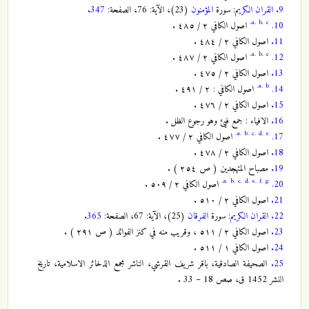
9.
القران الكريم
: سورة
المؤمنون
(23)، الآية: 76، الصفحة:
347
.
a.
b.
c.
10.
اصول الكافي ٢ / ٤٨٥ .
11.
اصول الكافي ٢ / ٤٨٤ .
a.
b.
c.
12.
اصول الكافي ٢ / ٤٨٧ .
13.
اصول الكافي ٢ / ٤٧٥ .
a.
b.
14.
اصول الكافي : ٢ / ٤٩١ .
15.
اصول الكافي ٢ / ٤٧٦ .
16.
الافياء : جمع فيئ وهو رجوع الظل .
a.
b.
c.
d.
e.
17.
اصول الكافي ٢ / ٤٧٧ .
18.
اصول الكافي ٢ / ٤٧٨ .
19.
مصباح المتهجدين ( ص ٢٥٤ ) .
a.
b.
c.
d.
e.
f.
g.
20.
اصول الكافي ٢ / ٥٠٩ .
21.
اصول الكافي ٢ / ٥١٠ .
22.
القران الكريم
: سورة
الفرقان
(25)، الآية: 67، الصفحة:
365
.
23.
اصول الكافي ٢ / ٥١١ ، وقريب منه في كنز الفوائد ( ص ٢٩١ ) .
24.
اصول الكافي ١ / ٥١١ .
25.
الصحيفة الصادقية، باقر شريف القرشي، الناشر مجمع الذخائر الاسلامية، تاريخ
النشر 1452 ق، صص 18 – 33 .