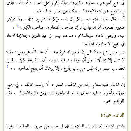
في جميع أمورهم ، صغيرها وكبيرها ، وأن يكونوا على اتصال دائم بالله ، الذي
بيده جميع مجريات الاحداث ، وكان من بعض ما قاله فيه :
أ ـ : قال عليه‌السلام : « عليكم بالدعاء ، فإنكم لا تقربون بمثله ، ولا تتركوا
1
صغيرة لصغرها أن تدعوا بها ، إن صاحب الصغار هو صاحب الكبار »
.
ب ـ واوصى الامام عليه‌السلام ، صاحبه ميسر بن عبد العزيز ، بملازمة الدعاء
في جميع الاحوال ، قال له :
« يا ميسر ادع ، ولا تقل إن الامر قد فرغ منه ، أن عند الله عزوجل ، منزلة
لا تنال إلا بمسألة ، ولو أن عبدا سد فاه ، ولم يسأل ، لم يعط شيئا ، فسل
1
تعط ، يا ميسر ، إنه ليس من باب يقرع ، إلا يوشك أن يفتح لصاحبه .. »
.
إن الامام عليه‌السلام اراد من الانسان المسلم ، أن يرتبط بخالقه ، في جميع
شوؤنه وأحواله ، فبيده تعالى ، العطاء والحرمان ، ومن فاز بالاتصال به فقد
فاز بخير عميم.
ا
لدعاء عبادة
واعتبر الامام الصادق عليه‌السلام ، الدعاء ضربا من ضروب العبادة ، ونوعا