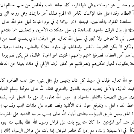
 واحد بل هو درجات يرتقي فيها المرء، كلما جاهد نفسه وتخلص من حب حطام الدنيا 
العطاء، وقد اعتلى هذا الإنسان الكامل قمة الهرم فبذل أعز ما يملك وهي روحه التي بي
ساعدة الفقراء والمحتاجين، فيجعله ذخرا وزادا له في يوم القيامة لنيل عفو الله تعالى 
المتمثلة في بذل الوقت والجهد للمساعدة في حل مشكلات الآخرين والتخفيف عما علاهم
نفس التي لا تعوض ولا تجبر في سبيل الله تعالى، ففي الوقت الذي يفتدي نفسه من ا
فس، ولكن لا يمكن التفريط بالنفس وإسقاطها في موارد الهلاك والعطب، وهذه النوعية 
يا هم أهل العطاء، فصرفوا همتهم وعملهم الحثيث نحو الحياة الخالدة، فلم يكن لهم يوما
طلبونها، فمعيار تفكيرهم وتصرفاتهم هو تحقق الرضا الإلهي في ذلك بعيدا عن العاطفة
ة مع الله تعالى، فبذل في سبيله كل غال ونفيس ولم يبخل بشيء حتى نفسه الطاهرة كا
مه العالية، والأمل يحذوه ممزوجا بالشوق والتحري للقاء الله تعالى متوشحا بوسام الش
ا طريق التضحية والتفاني والجهاد في سبيل الله تعالى، إذ متى ما انشغل المرء بنف
ن خط الفداء لعلي ، وتقوقع حول ذاته الأنانية وقصر نظره على ملذات الدنيا وتسرب إل
ة الحق وضل طريق الصواب وعادى أولياء الله تعالى بسبب حرصه الشديد على المغريات
ار عند أمير المؤمنين ما كان منه يوم بات على فراش رسول الله ﷺ بطلب منه ليمو
يتلكأ في الاستجابة لذلك، مع إدراكه لمخاطر الموقف إذا بات على فراش الرسول ﷺ، إ