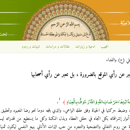
تجاوز إلى المحتوى الرئيسي
المجيب
ادعية و زيارات
مقالات و دراسات
شبهات و ردود
لي (ع) والفداء
بر عن رأي الموقع بالضرورة ، بل تعبر عن رأي أصحابها
1
بْتِغَاءَ مَرْضَاتِ اللَّهِ وَاللَّهُ رَءُوفٌ بِالْعِبَادِ
.
﴾
 وضبط حركتها في الحياة وفق عقله الواعي، والذي يتجه دوما نحو رضا المعبود وتحقيق إ
نوار إشراقاته بكل اتجاه في حقل العطاء وبذل المكنة وكل ما يستطيع من قدراته لي
يمة عن روح التفاني والتضحية والتجرد من حب الذات الأناني ببيع النفس ليكون ثمنها 