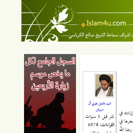
السيد فاضل علوي آل
درويش
رادته في
نشر قبل 5 سنوات
سخرها في
القراءات:
6078
رضا الله