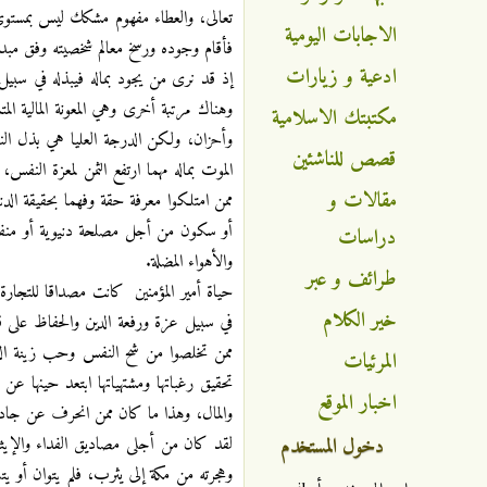
تعالى، والعطاء مفهوم مشكك ليس بمستوى
الاجابات اليومية
فأقام وجوده ورسخ معالم شخصيته وفق مبدأ 
ادعية و زيارات
إذ قد نرى من يجود بماله فيبذله في سبيل م
وهناك مرتبة أخرى وهي المعونة المالية 
مكتبتك الاسلامية
وأحزان، ولكن الدرجة العليا هي بذل ال
قصص للناشئين
الموت بماله مهما ارتفع الثمن لمعزة الن
مقالات و
ممن امتلكوا معرفة حقة وفهما بحقيقة الدن
أو سكون من أجل مصلحة دنيوية أو منفعة ي
دراسات
والأهواء المضلة.
طرائف و عبر
حياة أمير المؤمنين كانت مصداقا للتجار
خير الكلام
في سبيل عزة ورفعة الدين والحفاظ على قي
ممن تخلصوا من شح النفس وحب زينة الدني
المرئيات
تحقيق رغباتها ومشتهياتها ابتعد حينها ع
اخبار الموقع
والمال، وهذا ما كان ممن انحرف عن جاد
دخول المستخدم
لقد كان من أجلى مصاديق الفداء والإيث
وهجرته من مكة إلى يثرب، فلم يتوان أو 