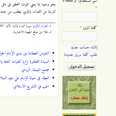
‏اسم المستخدم، أو e-mail
وهو وحيد بما يعني الموت المحقق في مثل 
*
المرتبة من الفداء، والذي يتطلب من جن
1.
القران الكريم
: سورة
البقرة
(2)، الآية: 207، الصفحة:
‏كلمة المرور ‏
*
2.
نقلا عن موقع الجهينة الاخبارية.
إنشاء حساب جديد
النفوس المعطاءة بين يدي الإمام الجواد
طلب كلمة مرور جديدة
السيدة الطاهرة (ع) تجليات العفة وا
مجتمع الصفاء الروحي
العطاء في حياة الإمام علي عليه السلا
الحب في التشريع الاسلامي