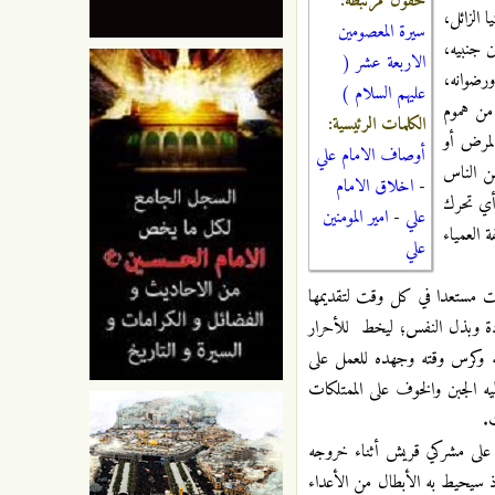
حقول مرتبطة:
الزائل،
سيرة المعصومين
ن جنبيه،
الاربعة عشر (
ورضوانه،
عليهم السلام )
 من هموم
الكلمات الرئيسية:
لمرض أو
أوصاف الامام علي
من الناس
-
اخلاق الامام
 أي تحرك
علي
-
امير المومنين
 العمياء
علي
نت مستعدا في كل وقت لتقديمها
هادة وبذل النفس؛ ليخط للأحرار
سه وكرس وقته وجهده للعمل على
يه الجبن والخوف على الممتلكات
.
ه على مشركي قريش أثناء خروجه
ذ سيحيط به الأبطال من الأعداء