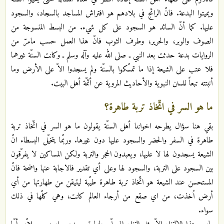
ويميتوا البدعة. فانّ الرائج في بلادهم هو افتراش المساجد بالسجاد، والسجود
عليها. كما أنّ السائد هو السجود على كل شيء. من البسط المنسوجة من
الصوف والوبر، والحرير، وطرف الثوب فانّ هذا العمل حسب مامرّ من
الروايات بدعة حدثت بعد النبي ـ صلى الله عليه وآله وسلم ـ وكانت السنّة غيرهما
فلا عتب على الشيعة إذا ما تمسّكوا بالسنّة ولم يسجدوا الاّ على الأرض وما
أنبتته تبعاً للسنن النبوية والأحاديث المروية عن أئمّة أهل البيت.
ما هو السر في اتّخاذ تربة طاهرة؟
بقي هنا سؤال يطرحه اخواننا أهل السنّة يقولون ما هو السر في اتّخاذ تربة
طاهرة في السفر والحضر والسجود عليها دون غيرها. وربّما يتخيّل البسطاء انّ
الشيعة يسجدون لها لا عليها، ويعبدون الحجر والتربة ولكن المساكين لا يفرّقون
بين السجود على التربة، والسجود لها وعلى أي تقدير فالاجابة عنها واضحة فانّ
المستحسن عند الشيعة هو اتّخاذ تربة طاهرة طيّبة ليتيقن من طهارتها من أي
أرض اُخذت، من اي صقع من أرجاء العالم كانت، وهي كلّها في ذلك
سواء.