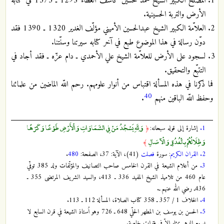
المصلح الكبير الشيخ محمّد حسين كاشف الغطاء 1295 ـ 1373 في كتابه
الأرض والتربة الحسينية.
العلاّمة الكبير الشيخ عبدالحسين الأميني مؤلّف الغدير 1320 ـ 1390 فقد
دوّن رسالة في هذا الموضوع طبع في آخر كتابه سيرتنا وسنّتنا.
لسجود على الأرض للعلاّمة الشيخ علي الأحمدي ـ دام عزّه ـ فقد أجاد في
التتبّع والتحقيق.
فما ذكرنا في هذه المسألة اقتباس من أنوار علومهم. رحم اللّه الماضين من علمائنا
40
وحفظ اللّه الباقين منهم
.
وَلِلَّهِ يَسْجُدُ مَنْ فِي السَّمَاوَاتِ وَالْأَرْضِ طَوْعًا وَكَرْهًا
1.
إشارة إلى قوله سبحانه:
﴿
وَظِلَالُهُمْ بِالْغُدُوِّ وَالْآصَالِ
﴾
2.
القران الكريم
: سورة
فصلت
(41)، الآية: 37، الصفحة:
480
.
3.
من أعلام الشيعة في القرن الخامس صاحب التصانيف والمؤلّفات ولد 385 توفّي
عام 460 من تلاميذ الشيخ المفيد 336 ـ 413، والسيد الشريف المرتضى 355 ـ
436ـ رضي الله عنهم ـ.
4.
الخلاف 1 / 357 ـ 358 كتاب الصلاة، المسألة 112 ـ 113.
5.
الحسن بن يوسف بن المطهر الحلّي 648 ـ 726 وهو اُستاذ الشيعة في قرن السابع لا
يسمع الدهر بمثله إلاّ في فترات خاصة.