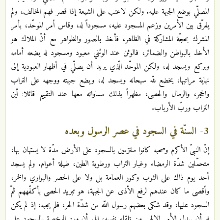
المصلّي بوضع الجبهة عليه. ولكن لاعتب على الشيعة إذا قصر فهم المخالف، ولم
يفرّق بين الأمرين وزعم المسجود عليه، مسجوداً له، وقاس أمر الموحّد، بأمر
المشرك بحجّة المشاركة في الظاهر، فأخذ بالصور والظواهر مع أنّ الملاك هو
الأخذ بالبواطن والضمائر، فالوثن عند الوثني معبود ومسجود له يضعه أمامه
ويركع ويسجد له، ولكن الموحّد الّذي يريد أن يصلّي في أظهار العبودية إلى
نهاية مراتبها، يخضع للّه سبحانه ويسجد له، ويضع جبهته ووجهه على التراب
والحجر، والرمال والحصى، مظهراً بذلك مساواته معها عند التقييم قائلا: أين
التراب وربّ الأرباب.
3- السنّة في السجود في عصر الرسول وبعده
إنّ النبىّ الأكرم وصحبه كانوا ملتزمين بالسجود على الأرض مدّة لا يستهان بها،
متحمّلين شدّة الرمضاء وغبار التراب ورطوبة الطين، طيلة أعوام. ولم يسجد
أحد يوم ذاك على الثوب وكور العمامة بل ولا على الحصر والبواري والخمر،
وأقصى ما كان عندهم لرفع الأذى عن الجبهة، هو تبريد الحصى بأكفّههم ثمّ
السجود عليها، وقد شكى بعضهم رسول اللّه من شدّة الحر، فلم يجبه، إذ لم يكن
له أن يبدل الأمر الإلهي من تلقاء نفسه، إلى أن ورد الرخصة بالسجود على