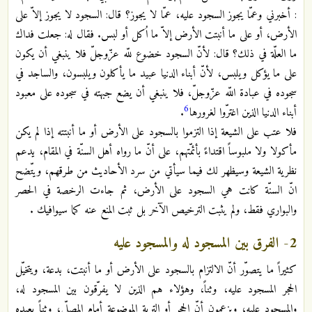
: أخبرني وعمّا يجوز السجود عليه، عمّا لا يجوز؟ قال: السجود لا يجوز إلاّ على
الأرض، أو على ما أنبتت الأرض إلاّ ما اُكل أو لبس. فقال له: جعلت فداك
ما العلّة في ذلك؟ قال: لأنّ السجود خضوع للّه عزّوجلّ فلا ينبغي أن يكون
على ما يؤكل ويلبس، لأنّ أبناء الدنيا عبيد ما يأكلون ويلبسون، والساجد في
سجوده في عبادة اللّه عزّوجلّ، فلا ينبغي أن يضع جبهته في سجوده على معبود
6
أبناء الدنيا الذين اغترّوا لغرورها
.
فلا عتب على الشيعة إذا التزموا بالسجود على الأرض أو ما أنبتته إذا لم يكن
مأكولا ولا ملبوساً اقتداءً بأئمّتهم، على أنّ ما رواه أهل السنّة في المقام، يدعم
نظرية الشيعة وسيظهر لك فيما سيأتي من سرد الأحاديث من طرقهم، ويتّضح
انّ السنّة كانت هي السجود على الأرض، ثم جاءت الرخصة في الحصر
والبواري فقط، ولم يثبت الترخيص الآخر بل ثبت المنع عنه كما سيوافيك .
2- الفرق بين المسجود له والمسجود عليه
كثيراً ما يتصوّر أنّ الالتزام بالسجود على الأرض أو ما أنبتت، بدعة، ويتخيّل
الحجر المسجود عليه، وثناً، وهؤلاء هم الذين لا يفرّقون بين المسجود له،
والمسجود عليه، ويزعمون أنّ الحجر أو التربة الموضوعة أمام المصلّي، وثناً يعبده