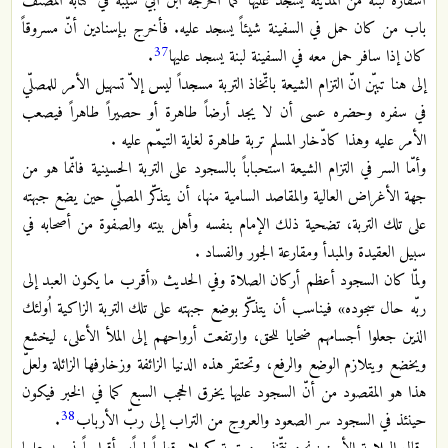
أسفاره لبنة من المدينة يسجد عليها كما أخرجه ابن أبي شيبة في كتابه المصنف
باب من كان حمل في السفينة شيئاً يسجد عليه. فأخرج بإسنادين أنّ مسروقاً
37
كان إذا سافر حمل معه في السفينة لبنة يسجد عليها
.
إلى هنا تبيّن انّ التزام الشيعة باتّخاذ التربة مسجداً ليس إلاّ تسهيل الأمر للمصلّي
في سفره وحضره عسى أن لا يجد أرضاً طاهرة أو حصيراً طاهراً فيصعب
الأمر عليه وهذا كادّخار المسلم تربة طاهرة لغاية التيمّم عليه .
وأمّا السر في التزام الشيعة استحباباً بالسجود على التربة الحسينية فانّما هو من
جهة الأغراض العالية والمقاصد السامية منها، أن يتذكّر المصلّي حين يضع جبهته
على تلك التربة، تضحية ذلك الإمام بنفسه وأهل بيته والصفوة من أصحابه في
سبيل العقيدة والمبدأ ومقارعة الجور والفساد .
ولمّا كان السجود أعظم أركان الصلاة وفي الحديث «أقرب ما يكون العبد إلى
ربّه حال سجوده» فيناسب أن يتذكّر بوضع جبهته على تلك التربة الزاكية اُولئك
الذين جعلوا أجسامهم ضحايا للحق، وارتفعت أرواحهم إلى الملأ الأعلى، ليخشع
ويخضع ويتلازم الوضع والرفع، وتحتقر هذه الدنيا الزائفة وزخارفها الزائلة ولعلّ
هذا هو المقصود من أنّ السجود عليها يخرق الحجب السبع كما في الخبر فيكون
38
حينئذ في السجود سر الصعود والعروج من التراب إلى ربّ الأرباب
.