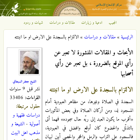
تجاوز إلى المحتوى الرئيسي
المجيب
ادعية و زيارات
مقالات و دراسات
شبهات و ردود
مركز
الرئيسية
»
مقالات و دراسات
»
الالتزام بالسجدة على الارض او ما انبتته
الإشعاع
أنت هنا
الأبحاث و المقالات المنشورة لا تعبر عن
الإسلامي
رأي الموقع بالضرورة ، بل تعبر عن رأي
أصحابها
الشيخ جعفر السبحاني
الالتزام بالسجدة على الارض او ما انبتته
نشر قبل 9 سنوات
القراءات:
33406
السجدة في الصلاة وغيرها، من مظاهر العبودية أمام
حقول مرتبطة:
المسجود له، ومن أركان الصلاة وفي بعض المأثورات
دراسات فقهية و
«أقرب ما يكون العبد إلى ربّه حال سجوده» فمهما أتى
أصولية
-
الشيعة و
بالتذلّل والخضوع كان أوقع وافضل في العبودية،
مذهب اهل البيت
فالسجود على التراب والرمل والحجر والحصى أبين لبيان