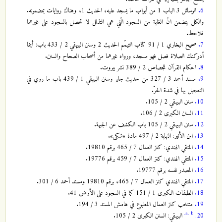
6.
الوسائل 3 الباب 1 من أبواب ما يسجد عليه، الحديث 1، وهناك روايات بمضمونه.
والكل يتضمن انّ الغاية من السجود الّتي هي التذلل لا تحصل بالسجود على غيرهما
فلاحظ.
7.
صحيح البخاري 1 / 91 كتاب التيمّم الحديث 2 وسنن البيهقي 2 / 433 باب: أينما
أدركتك الصلاة فصل فهو مسجد، ورواه غيرهما من أصحاب الصحاح والسنن.
8.
احكام القرآن للجصاص 2 / 389 نشر بيروت.
9.
مسند أحمد 3 / 327 من حديث جابر وسنن البيهقي 1 / 439 باب ما روي في
التعجيل بها في شدة الحرّ.
10.
سنن البيهقي 2 / 105.
11.
السنن الكبرى 2 / 106.
12.
سنن البيهقي 2 / 105 باب الكشف عن الجبهة.
13.
ابن الأثير: النهاية 2 / 497 مادة «شكى».
14.
المتقي الهندي: كنز العمال 7 / 465 برقم 19810.
15.
المتقي الهندي: كنز العمال 7 / 459 برقم 19776.
16.
المصدر نفسه برقم 19777.
17.
المتقي الهندي كنز العمال 7 / 465، برقم 19810 ومسند أحمد 6 / 301.
18.
الطبقات الكبرى 1 / 151 كما في السجود على الأرض 41.
19.
منتخب كنز العمال المطبوع في هامش المسند 3 / 194.
a.
b.
20.
البيهقي: السنن الكبرى 2 / 105.