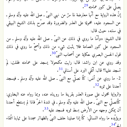
29
يصلّي على كور عمامته
.
إنّ هذه الرواية مع أنّها معارضة لما مرّ من نهي النبىّ ـ صلى الله عليه وآله وسلم ـ
عن السجود عليه، محمولة على العذر والضرورة وقد صرّح بذلك الشيخ البيهقي
في سننه، حيث قال:
قال الشيخ: «وأمّا ما روي في ذلك عن النبىّ ـ صلى الله عليه وآله وسلم ـ من
السجود على كور العمامة فلا يثبت شيء من ذلك وأصحّ ما روي في ذلك
30
قول الحسن البصري حكاية عن أصحاب النبىّ
.
وقد روي عن ابن راشد: قال: رايت مكحولا يسجد على عمامته فقلت: لِمَ
31
تسجد عليها؟ قال: أتّقي البرد على أسناني
.
2- ما روي عن أنس: كنّا نصلّي مع النبىّ ـ صلى الله عليه وآله وسلم ـ فيسجد
32
أحدنا على ثوبه
.
والرواية محمول على صورة العذر بقرينة ما رويناه عنه، وبما رواه عنه البخاري:
كنّانصلّي مع النبىّ ـ صلى الله عليه وآله وسلم ـ في شدة الحرّ فاذا لم يستطع أحدنا
33
أن يمكن وجهه من الأرض بسط ثوبه فسجد عليه
.
ويؤيّده ما رواه النسائي: كنّا إذا صلينا خلف النبىّ بالظهائر سجدنا على ثيابنا اتّقاء
34
الحرّ
.