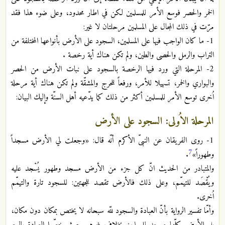
الخمر والحصر فوسع الأمر للمسلمين لكن في اطار محدود، وعلى ضوء هذا فقد
مرّت في ذلك المجال على المسلمين مرحلتان لا غير:
1- ما كان الواجب فيها على المسلمين، السجود على الأرض بأنواعها المختلفة من
التراب والرمل والحصى والطين، ولم تكن هناك أية رخصة .
2- المرحلة التي ورد فيها الرخصة بالسجود على نبات الأرض من الحصر
والبواري والخمر، تسهيلا للأمر، ورفعاً للحرج والمشقّة ولم تكن هناك أية مرحلة
اُخرى توسع الأمر للمسلمين أكثر من ذلك كما يدّعيه أهل السنّة وإليك البيان:
المرحلة الاُولى: السجود على الأرض
1- روى الفريقان عن النبىّ الأكرم أنّه قال: «وجعلت لي الأرض مسجداً
7
وطهوراً»
.
والمتبادر من الحديث انّ كل جزء من الأرض مسجد وطهور يُسْجد عليه
ويُقْصَد للتيمّم، وعلى ذلك فالأرض تقصد للجهتين: للسجود تارة والتيمّم
اُخرى.
وأمّا تفسير الرواية بأنّ العبادة والسجود للّه سبحانه لا يختص بمكان دون مكان،