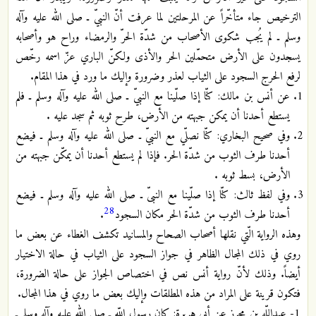
الترخيص جاء متأخّراً عن المرحلتين لما عرفت أنّ النبيّ ـ صلى الله عليه وآله
وسلم ـ لم يُجب شكوى الأصحاب من شدّة الحرّ والرمضاء وراح هو وأصحابه
يسجدون على الأرض متحمّلين الحر والأذى ولكنّ الباري عزّ اسمه رخّص
لرفع الحرج السجود على الثياب لعذر وضرورة وإليك ما ورد في هذا المقام.
عن أنس بن مالك: كنّا إذا صلّينا مع النبيّ ـ صلى الله عليه وآله وسلم ـ فلم
يستطع أحدنا أن يمكن جبهته من الأرض، طرح ثوبه ثم سجد عليه .
وفي صحيح البخاري: كنّا نصلّي مع النبيّ ـ صلى الله عليه وآله وسلم ـ فيضع
أحدنا طرف الثوب من شدّة الحر. فإذا لم يستطع أحدنا أن يمكّن جبهته من
الأرض، بسط ثوبه .
وفي لفظ ثالث: كنّا إذا صلّينا مع النبىّ ـ صلى الله عليه وآله وسلم ـ فيضع
28
أحدنا طرف الثوب من شدّة الحر مكان السجود
.
وهذه الرواية الّتي نقلها أصحاب الصحاح والمسانيد تكشف الغطاء عن بعض ما
روي في ذلك المجال الظاهر في جواز السجود على الثياب في حالة الاختيار
أيضاً. وذلك لأنّ رواية أنس نص في اختصاص الجواز على حالة الضرورة،
فتكون قرينة على المراد من هذه المطلقات وإليك بعض ما روي في هذا المجال.
1- عبداللّه بن محرز عن أبي هريرة: كان رسول اللّه ـ صلى الله عليه وآله وسلم ـ