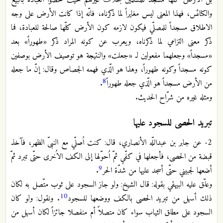
بل الأرض كلّها مسجد للمسلمين بخلاف غيرهم حيث خصّوا العبادة بالبيع
والكنائس، فهذا المعنى ليس مغايراً لما ذكرناه، فانّه إذا كانت الأرض على وجه
الاطلاق مسجداً للمصلّي فيكون لازمه كون الأرض كلّها صالحة للعبادة، فما
ذكر معنى التزامي لما ذكرناه، ويعرب عن كونه المراد ذكر «طهوراً» بعد
«مسجداً» وجعلهما مفعولين لـ «جعلت» والنتيجة هو توصيف الأرض بوصفين
كونه مسجداً وكونه طهوراً، وهذا هو الّذي فهمه الجصاص وقال: إنّ ما جعله
8
من الأرض مسجداً هو الّذي جعله طهوراً
.
ومثله غيره من شرّاح الحديث.
تبريد الحصى للسجود عليها
2- عن جابر بن عبداللّه الأنصاري، قال: كنت اُصلّي مع النبىّ الظهر، فآخذ
قبضة من الحصى، فأجعلها في كفّي ثمّ اُحوّلها إلى الكف الاُخرى حتّى تبرد ثمّ
9
أضعها لجبيني حتّى أسجد عليها من شدّة الحر
.
وعلّق عليه البيهقي بقوله: قال الشيخ: ولو جاز السجود على ثوب متّصل به لكان
10
ذلك أسهل من تبريد الحصى بالكف ووضعها للسجود
. ونقول: ولو كان
السجود على مطلق الثياب سواء كان متصلاً أم منفصلا جائزاً لكان أسهل من