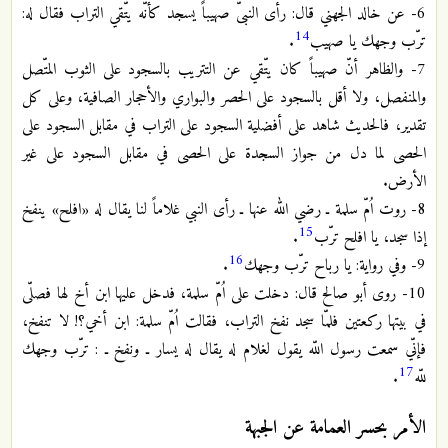
6- عن خالد الجهني قال: رأى النبىّ صهيباً يسجد كأنّه يتّقي التراب فقال له:
14
ترّب وجهك يا صهيب
.
7- والظاهر أنّ صهيباً كان يتّقي عن التتريب بالسجود على الثوب المتّصل
والمنفصل، ولا أقل بالسجود على الحصر والبواري والأحجار الصافية، وعلى كل
تقدير، فالحديث شاهد على أفضلية السجود على التراب في مقابل السجود على
الحصى لما دل من جواز السجدة على الحصى في مقابل السجود على غير
الأرض.
8- روت اُمّ سلمة ـ رضي الله عنها ـ رأى النبي غلاماً لنا يقال له «افلح» ينفخ
15
إذا سجد، يا افلح ترّب
.
16
9- وفي رواية: يا رباح ترّب وجهك
.
10- روى أبو صالح قال: دخلت على اُمّ سلمة، فدخل عليها ابن أخ لها فصلّى
في بيتها ركعتين فلمّا سجد نفخ التراب، فقالت اُمّ سلمة: ابن أخي؟! لا تنفخ،
فإنّي سمعت رسول اللّه يقول لغلام له يقال له يسار ـ ونفخ ـ : ترّب وجهك
17
للّه
.
الأمر بحسر العمامة عن الجبهة