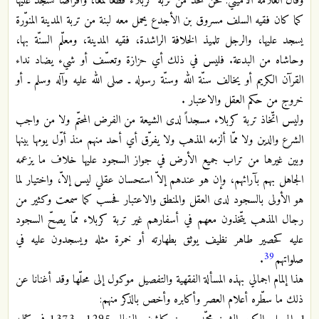
وقال العلامة الأميني: نحن نتّخذ من تربة كربلاء قطعاً لمعاً، وأقراصاً نسجد عليها
كما كان فقيه السلف مسروق بن الأجدع يحمل معه لبنة من تربة المدينة المنوّرة
يسجد عليها، والرجل تلميذ الخلافة الراشدة، فقيه المدينة، ومعلّم السنّة بها،
وحاشاه من البدعة. فليس في ذلك أي حزازة وتعسّف أو شيء يضاد نداء
القرآن الكريم أو يخالف سنّة الله وسنّة رسوله ـ صلى الله عليه وآله وسلم ـ أو
خروج من حكم العقل والاعتبار .
وليس اتّخاذ تربة كربلاء مسجداً لدى الشيعة من الفرض المحتّم ولا من واجب
الشرع والدين ولا ممّا ألزمه المذهب ولا يفرّق أي أحد منهم منذ أوّل يومها بينها
وبين غيرها من تراب جميع الأرض في جواز السجود عليها خلاف ما يزعمه
الجاهل بهم بآرائهم، وإن هو عندهم إلاّ استحسان عقلي ليس إلاّ، واختيار لما
هو الأولى بالسجود لدى العقل والمنطق والاعتبار فحسب كما سمعت وكثير من
رجال المذهب يتّخذون معهم في أسفارهم غير تربة كربلاء ممّا يصحّ السجود
عليه كحصير طاهر نظيف يوثق بطهارته أو خمرة مثله ويسجدون عليه في
39
صلواتهم
.
هذا إلمام اجمالي بهذه المسألة الفقهية والتفصيل موكول إلى محلّها وقد أغنانا عن
ذلك ما سطّره أعلام العصر وأكابره وأخص بالذكر منهم: