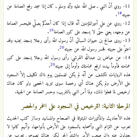
11- روي أنّ النبي ـ صلى الله عليه وآله وسلم ـ كان إذا سجد رفع العمامة عن
18
جبهته
.
12- روي عن علي أميرالمؤمنين أنّه قال: إذا كان أحدكم يصلّي فليحسر العمامة
19
عن وجهه، يعني حتّى لا يسجد على كور العمامة
.
13- روى صالح بن حيوان السبائي أنّ رسول اللّه رأى رجلا يسجد بجنبه وقد
20
اعتمّ على جبهته فحسر رسول اللّه عن جبهته
.
14- عن عياض بن عبداللّه القرشي: رأى رسول اللّه رجلا يسجد على كور
20
عمامته فأومأ بيده: ارفع عمامتك وأومأ إلى جبهته
.
هذه الروايات تكشف عن أنّه لم يكن للمسلمين يوم ذاك تكليف إلاّ السجود
على الأرض ولم يكن هناك أي رخصة سوى تبريد الحصى ولو كان هناك
ترخيص لما فعلوا ذلك، ولما أمر النبي بالتتريب، وحسر العمامة عن الجبهة.
المرحلة الثانية: الترخيص في السجود على الخمر والحصر
هذه الأحاديث والمأثورات المبثوثة في الصحاح والمسانيد وسائر كتب الحديث
تعرب عن التزام النبي وأصحابه بالسجود على الأرض بأنواعها، وأنّهم كانوا لا
يعدلون عنه وإن صعب الأمر واشتدّ الحر لكن هناك نصوص تعرب عن