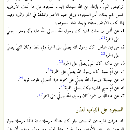
ترخيص النبىّ ـ بايحاء من اللّه سبحانه إليه ـ السجود على ما أنبتت الأرض،
فسهل لهم بذلك أمر السجود، ورفع عنهم الاصر والمشقّة في الحر والبرد وفيما
إذا كانت الأرض مبتلّة، وإليك تلك النصوص:
عن أنس بن مالك قال: كان رسول اللّه ـ صلى الله عليه وآله وسلم ـ يصلّي
21
على الخمرة
.
عن ابن عباس: كان رسول اللّه يصلّي على الخمرة وفي لفظ: وكان النبيّ يصلّي
22
على الخمرة
.
23
عن عائشة: كان النبيّ يصلّي على الخمرة
.
24
عن اُمّ سلمة: كان رسول اللّه يصلّي على الخمرة
.
25
عن ميمونة: ورسول اللّه يصلّي على خمرته فإذا أصابني طرف ثوبه
.
26
عن اُمّ سليم قالت: وكان يصلّي الخمرة
.
27
عن عبداللّه بن عمر: كان رسول اللّه يصلّي على الخمر
.
السجود على الثياب لعذر
قد عرفت المرحلتين الماضيتين ولو كان هناك مرحلة ثالثة فانّما مرحلة جواز
السجود على غير الأرض وما ينبت منها لعذر وضرورة. ويبدو أنّ هذا