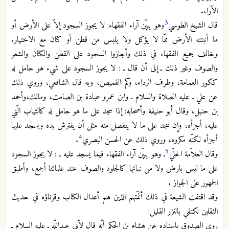
الآراء.
3
قال الشيخ الطوسي
وهو يبيّن آراء الفقهاء: لا يجوز السجود إلاّ على الأرض أو
ما أنبتته الأرض ممّا لا يؤكل ولا يلبس من قطن أو كتان مع الاختيار.
وخالف جميع الفقهاء في ذلك وأجازوا السجود على القطن والكتان والشعر
والصوف وغير ذلك ـ إلى أن قال ـ : لا يجوز السجود على شيء هو حامل له
ككور العمامة، وطرف الرداء، وكم القميص، وبه قال الشافعي، وروي ذلك
عن علي ـ عليه الصلاة والسلام ـ وابن عمرو عبادة بن الصامت، ومالك،وأحمد
بن حنبل، وقال أبو حنيفة وأصحابه: إذا سجد على ما هو حامل له كالثياب الّتي
عليه، أجزأه، وإن سجد على ما لا ينفصل منه مثل أن يفترش يده ويسجد عليها
4
أجزأه لكنّه مكروه، وروي ذلك عن الحسن البصري
.
5
وقال العلاّمة الحلّي
ـ وهو يبيّن آراء الفقهاء فيما يسجد عليه ـ : لا يجوز السجود
على ما ليس بارض ولا من نباتها كالجلود والصوف عند علمائنا أجمع، وأطبق
الجمهور على الجواز .
وقد اقتفت الشيعة في ذلك أئمّتهم الذين هم أعدال الكتاب وقرناؤه في حديث
الثقلين نكتفي بالنزر القليل:
روى الصدوق باسناده عن هشام بن الحكم أنّه قال لأبي عبداللّه ـ عليه السلام ـ