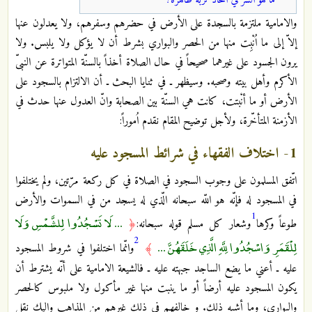
ما هو السر في اتّخاذ تربة طاهرة؟
والامامية ملتزمة بالسجدة على الأرض في حضرهم وسفرهم، ولا يعدلون عنها
إلاّ إلى ما اُنْبِت منها من الحصر والبواري بشرط أن لا يؤكل ولا يلبس. ولا
يرون الجسود على غيرهما صحيحاً في حال الصلاة أخذاً بالسنّة المتواترة عن النبىّ
الأكرم وأهل بيته وصحبه. وسيظهر ـ في ثنايا البحث ـ أن الالتزام بالسجود على
الأرض أو ما أنْبتت، كانت هي السنّة بين الصحابة وانّ العدول عنها حدث في
الأزمنة المتأخّرة، ولأجل توضيح المقام نقدم اُموراً:
1- اختلاف الفقهاء في شرائط المسجود عليه
اتّفق المسلمون على وجوب السجود في الصلاة في كل ركعة مرّتين، ولم يختلفوا
في المسجود له فإنّه هو اللّه سبحانه الّذي له يسجد من في السموات والأرض
1
... لَا تَسْجُدُوا لِلشَّمْسِ وَلَا
طوعاً وكرها
وشعار كل مسلم قوله سبحانه:
﴿
2
لِلْقَمَرِ وَاسْجُدُوا لِلَّهِ الَّذِي خَلَقَهُنَّ ...
﴾
وانّما اختلفوا في شروط المسجود
عليه ـ أعني ما يضع الساجد جبهته عليه ـ فالشيعة الامامية على أنّه يشترط أن
يكون المسجود عليه أرضاً أو ما ينبت منها غير مأكول ولا ملبوس كالحصر
والبواري، وما أشبه ذلك. و خالفهم في ذلك غيرهم من المذاهب وإليك نقل