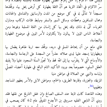
وليس هذا الالتزام إلاّ مثل إلتزام المصلّي بطهارة جسده وملبسه ومصلاّه وأمّا
سرّ الالتزام في اتّخاذ التربة هو أنّ الثقة بطهارة كل أرض يحل بها، ويتّخذها
مسجداً لا تتأتّى له في كل موضع من المدن والرساتيق والفنادق والخانات
ومحال المسافرين ومحطّات وسائل السير والسفر ومهابط فئات الركاب ومنازل
الغرباء، أنّى له ذلك وقد يحل بها كل إنسان من الفئة المسلمة وغيرها ومن
أخلاط الناس الذين لا يبالون ولا يكترثون لأمر الدين في موضوع الطهارة
والنجاسة.
فاي مانع من أن يحتاط المسلم في دينه، ويتّخذ معه تربة طاهرة يطمئن بها
وبطهارتها يسجد عليها لدى صلاته حذراً من السجدة على الرجاسة والنجاسة،
والأوساخ الّتي لا يتقرّب بها إلى اللّه قط ولا تجوّز السنّة السجود عليها ولا يقبله
العقل السليم، خصوصاً بعد ورود التأكيد التام البالغ في طهارة أعضاء المصلّي
ولباسه والنهي عن الصلاة في مواطن منها:
المزبلة، والمجزرة، وقارعة الطريق، والحمام، ومواطن الابل والأمر بتطهير المساجد
36
وتطييبها
.
وهذه القاعدة كانت ثابتة عند السلف الصالح وإن غفل التاريخ عن نقلها فقد
روي أنّ التابعي الفقيه مسروق بن الأجدع المتوفّى عام 62 كان يصحب في