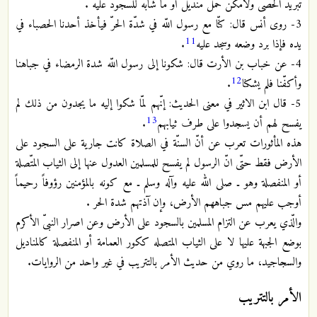
تبريد الحصى ولأمكن حمل منديل أو ما شابه للسجود عليه .
3- روى أنس قال: كنّا مع رسول اللّه في شدّة الحرّ فيأخذ أحدنا الحصباء في
11
يده فإذا برد وضعه وسجد عليه
.
4- عن خباب بن الأرت قال: شكونا إلى رسول اللّه شدة الرمضاء في جباهنا
12
وأكفّنا فلم يشكنا
.
5- قال ابن الاثير في معنى الحديث: إنّهم لمّا شكوا إليه ما يجدون من ذلك لم
13
يفسح لهم أن يسجدوا على طرف ثيابهم
.
هذه المأثورات تعرب عن أنّ السنّة في الصلاة كانت جارية على السجود على
الأرض فقط حتّى انّ الرسول لم يفسح للمسلمين العدول عنها إلى الثياب المتّصلة
أو المنفصلة وهو ـ صلى الله عليه وآله وسلم ـ مع كونه بالمؤمنين رؤوفاً رحيماً
أوجب عليهم مس جباههم الأرض، وإن آذتهم شدة الحر .
والّذي يعرب عن التزام المسلمين بالسجود على الأرض وعن اصرار النبىّ الأكرم
بوضع الجبهة عليها لا على الثياب المتصله ككور العمامة أو المنفصلة كالمناديل
والسجاجيد، ما روي من حديث الأمر بالتتريب في غير واحد من الروايات.
الأمر بالتتريب