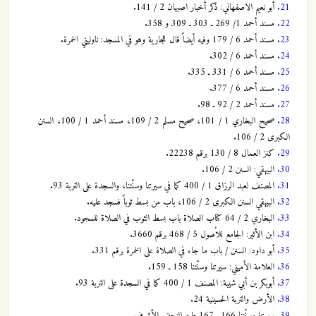
21.
أبو نعيم الاصفهاني: ذكر أخبار اصبهان 2 / 141.
22.
مسند أحمد 1/ 269 ـ 303 ـ 309 و 358.
23.
مسند أحمد 6 / 179 وفيه أيضاً قال للجارية وهو في المسجد: ناوليني الخمرة.
24.
مسند أحمد 6 / 302.
25.
مسند أحمد 6 / 331 ـ 335.
26.
مسند أحمد 6 / 377.
27.
مسند أحمد 2 / 92 ـ 98.
28.
صحيح البخاري 1 / 101، صحيح مسلم 2 / 109، مسند أحمد 1 / 100، السنن
الكبرى 2 / 106.
29.
كنز العمال 8 / 130 برقم 22238.
30.
البيهقي: السنن 2 / 106.
31.
المصنف لعبد الرزاق 1 / 400 كما في سيرتنا وسنّتنا، والسجدة على التربة 93.
32.
البيهقي السنن الكبرى 2 / 106، باب من بسط ثوباً فسجد عليه.
33.
البخاري 2 / 64 كتاب الصلاة باب بسط الثوب في الصلاة للسجود.
34.
ابن الأثير: الجامع للاُصول 5 / 468 برقم 3660.
35.
أبو داود: السنن / باب ما جاء في الصلاة على الخمرة برقم 331.
36.
العلامة الأميني: سيرتنا وسنّتنا 158 ـ 159.
37.
أبوبكر بن أبي شيبة: المصنف 1 / 400 كما في السجدة على التربة 93.
38.
الأرض والتربة الحسينية 24.
39.
سيرتنا وسنّتنا 166 ـ 167 طبع النجف الأشرف.