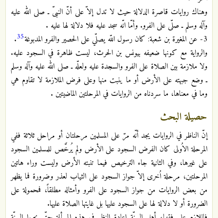
وهناك روايات قاصرة الدلالة حيث لا تدل إلاّ على أنّ النبىّ ـ صلى الله عليه
وآله وسلم ـ صلّى على الفرو. وأمّا انّه سجد عليه فلا دلالة لها عليه .
35
3- عن المغيرة بن شعبة: كان رسول اللّه يصلّي على الحصير والفرو المدبوغة
.
والرواية مع كونها ضعيفه بيونس بن الحرث، ليست ظاهرة في السجود عليه.
ولا ملازمة بين الصلاة على الفرو والسجدة عليه ولعلّه ـ صلى الله عليه وآله وسلم
ـ وضع جبهته على الأرض أو ما ينبت منها وعلى فرض الملازمة لا تقاوم هي
وما في معناها، ما سردناه من الروايات في المرحلتين الماضيتين .
حصيلة البحث
إنّ الناظر في الروايات يجد أنّه مرّ على المسلمين مرحلتان أو مراحل ثلاثة ففي
المرحلة الاُولى كان الفرض السجود على الأرض ولم يُرخَّص للمسلمين السجود
على غيرها، وفي الثانية جاء الترخيص فيما تنبته الأرض وليست وراء هاتين
المرحلتين، مرحلة اُخرى إلاّ جواز السجود على الثياب لعذر وضرورة فما يظهر
من بعض الروايات من جواز السجود على الفرو وأمثاله مطلقاً، فمحمولة على
الضرورة أو لا دلالة لها على السجود عليها بل غايتها الصلاة عليها.
فاللازم على فقهاء أهل السنّة إعادة النظر في هذه المسألة حتّى يحيوا السنّة