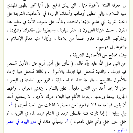
بل معرفة الفتنة الأخيرة منها ، التي يتفق الجميع على أنها تنجلي بظهور المهدي
عليه السلام ، والتي تنطبق أوصافها وأحداثها الواردة في الأحاديث الشريفة على
الفتنة الغربية التي عظم بلاؤها واشتدت وطأتها على شعوب الأمة في مطلع هذا
القرن ، حيث غزانا الغربيون في عقر ديارنا ، وسيطروا على مقدراتنا وشؤوننا ،
وشاركهم الشرقيون فغزوا قسماً من بلادنا ، وأزالوا منها معالم الإسلام ،
وضموها إلى دولتهم .
وهذه نماذج من الأحاديث الشريفة .
عن النبي صلى الله عليه وآله قال : ( لتأتين على أمتي أربع فتن : الأولى تستحل
فيها الدماء . والثانية تستحل فيها الدماء والأموال . والثالثة تستحل فيها الدماء
والأموال والفروج . والرابعة صماء عمياء مطبقة ، تمور مور السفينة في البحر ،
حتى لا يجد أحد من الناس ملجأ . تطير بالشام ، وتغشى العراق ، وتخبط
الجزيرة بيدها ورجلها . يعرك الأنام فيها البلاء عرك الأديم ، لا يستطيع أحد
2
أن يقول فيها مه مه ! لا ترفعونها من ناحية إلا انفتقت من ناحية أخرى )
.
وفي رواية : ( إذا ثارت فتنة فلسطين تردد في الشام تردد الماء في القربة ، ثم
3
تنجلي حين تنجلي وأنتم قليل نادمون )
. وسيأتي ذلك في
دور اليهود في عصر
الظهور
.