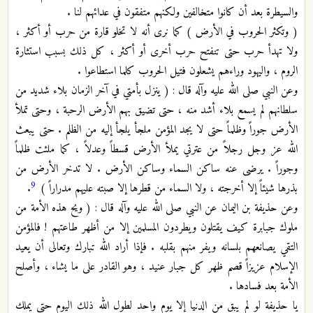
والسيطرة بعد أن كانوا متخالفين ولكنهم متفقون في عدائهم لنا .
( وتكثر الحروب في الأرض ) كما نرى أنه لا تخلو قارة من حرب أو أكثر ،
ولا تهدأ حرب حتى تنفتح حرب أخرى أو أكثر ، كل ذلك بسبب استثارة
الروم ، واليهود وراءهم يشعلون فتيل الحروب كلما استطاعوا .
وعن النبي صلى الله عليه وآله قال : ( ينزل بأمتي في آخر الزمان بلاء شديد من
سلطانهم لم يسمع بلاء أشد منه ، حتى تضيق بهم الأرض الرحبة ، وحتى تملأ
الأرض جوراً وظلماً حتى لا يجد المؤمن ملجأ يلجأ إليه من الظلم . حتى يبعث
الله عز وجل رجلاً من عترتي يملأ الأرض قسطاً وعدلاً ، كما ملئت ظلماً
وجوراً . يرضى عنه ساكن السماء وساكن الأرض . لا تدخر الأرض من
9
بذرها شيئاً إلا أخرجته ، ولا السماء من قطرها إلا صبته عليهم مدراراً )
.
وعن حذيفة بن اليمان عن النبي صلى الله عليه وآله قال : ( ويح هذه الأمة من
ملوك جبابرة كيف يقتلون ويطردون المسلمين إلا من أظهر طاعتهم ! فالمؤمن
التقي يصانعهم بلسانه ويفر منهم بقلبه . فإذا أراد الله تبارك وتعالى أن يعيد
الإسلام عزيزاً قصم ظهر كل جبار عنيد ، وهو القادر على ما يشاء ، وأصلح
الأمة بعد فسادها .
يا حذيفة لو لم يبق من الدنيا إلا يوم واحد لطول الله ذلك اليوم حتى يملك