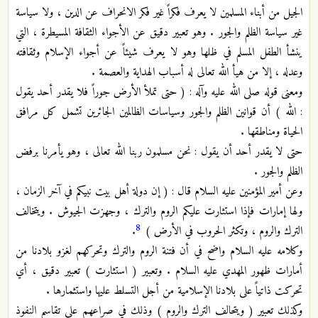
الجيل من أبناء المسلمين لا يعرف فكراً غير فكر الانحراف عن الدين ، ولا سياسة
غير سياسة الظلم والجور . وهو تعبير دقيق عن الأجواء الثقافة المسيطرة ، التي
ينشأ الطفل المسلم في ظلها وهو لا يعرف شيئاً عن أجواء الإسلام وثقافته
وعدله ، إلا من هيأ الله تعالى له أسباب الهداية والعصمة .
ومعنى قوله صلى الله عليه وآله : ( حتى تملأ الأرض جوراً فلا يقدر أحد يقول
: الله ) أن قوانين الظلم والجور وسياسات الظالمين الجائرين تشمل كل مرافق
الحياة ومناطقها .
حتى لا يقدر أحد أن يقول : نحن مسلمون ربنا الله تعالى ، وهو يأمرنا برفض
الظلم والجور .
وعن أمير المؤمنين عليه السلام قال : ( إن دولة أهل بيت نبيكم في آخر الزمان ،
ولها إمارات فإذا استثارت عليكم الروم والترك ، وجهزت الجيوش . ويتخالف
8
الترك والروم ، وتكثر الحروب في الأرض )
.
وكلامه عليه السلام واضح في أن فتنة الروم والترك وتحركهم لغزو بلادنا من
أمارات ظهور المهدي عليه السلام . وتعبير ( استثارت ) تعبير دقيق ، أي
تحركت ذاتياً على بلادنا الإسلامية من أجل التسلط عليها واستثمارها .
وكذلك تعبير ( ويتحالف الترك والروم ) وذلك في صراعهم على تقاسم النفوذ