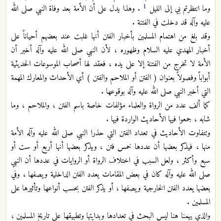
1
وما انتظرتم بي إلى الليل
. وهذا يدل على أن الأمة بعد وفاة النبي صلى الله
عليه وآله قد دخلت في الفتنة .
وقد بلغ من اهتمام المسلمين بأخبار الفتن أنها غلبت عند بعضهم أحياناً على
أخبار المهدي عليه السلام وظهوره ، لأن النبي صلى الله عليه وآله أخبر أن
الأمة لا تخرج من الفتنة إلا على يده ، فعقد لها أصحاب الموسوعات الحديثية
أبواباً وفصولاً بعنوان ( الفتن أو الملاحم والفتن ) أي الأحداث والمعارك المهمة
التي أخبر النبي صلى الله عليه وآله بوقوعها .
كما ألف عدد من الرواة والعلماء مؤلفات خاصة باسم الفتن ، والملاحم ، وما
شابه ، جمعوا فيها الأحاديث الواردة فيها .
وتتفاوت الأحاديث في تعداد الفتن التي حذرا النبي صلى الله عليه وآله الأمة
منها ، فيذكر بعضها أن عددها خمس فتن ، ويذكر بعضها أنها أربع أو ست أو
سبع وأكثر ، ولعل السبب في اختلاف الرواة أو الروايات في عددها أن النبي
صلى الله عليه وآله كان في بعض المقامات يعدد الفتن الداخلية ويصفها ، وفي
بعضها يعدد الفتن الخارجية ويصفها ، أو يذكر الفتن بحسب أنواعها وتأثيرها على
المسلمين .
والذي يهمنا هنا ليس البحث في تعدادها وبدايتها وتطبيقها على تاريخ المسلمين ،