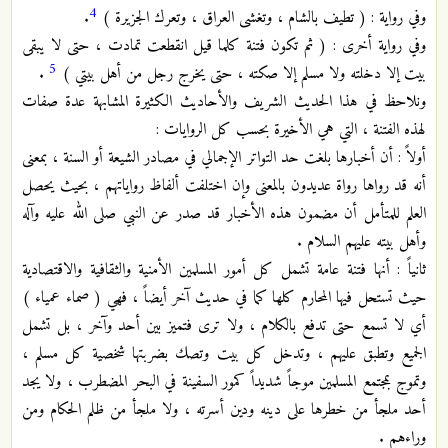
4
وفي رواية : ( تطيف بالشام ، وتغشى العراق ، وتعرك الجزيرة )
.
وفي رواية أخرى : ( ثم تكون فتنة كلما قيل انقطعت تمادت ، حتى لا يبقى
5
بيت إلا دخلته ولا مسلم إلا صكته ، حتى يخرج رجل من أهل بيتي )
.
ونلاحظ في هذا الحديث الشريف والأحاديث الكثيرة المشابهة عدة صفات
لهذه الفتنة ، التي هي الأخيرة بحسب كل الروايات :
أولاً : أن أخبارها بلغت حد التواتر الإجمالي في مصادر الشيعة أو السنة ، بمعنى
أنه قد رواها رواة عديدون بالمعنى وإن اختلفت ألفاظ رواياتهم ، بحيث يحصل
العلم للمتأمل أن مضمون هذه الأخبار قد صدر عن النبي صلى الله عليه وآله
وأهل بيته عليهم السلام .
ثانياً : أنها فتنة عامة تشمل كل أمور المسلمين الأمنية والثقافية والاقتصادية
حيث تستحل فيها المحارم كلها كما في حديث آخر أيضاً ، فهي ( صماء عمياء )
أي لا تسمع حتى تدفع بالكلام ، ولا ترى فتميز بين أحد وآخر ، بل تشمل
الجميع وتطبق عليهم ، وتدخل كل بيت وتصك بضربتها شخصية كل مسلم ،
وتموج بمجتمع المسلمين موجاً شديداً كمور السفينة في البحر المضطرب ، ولا يجد
أحد ملجأ من خطرها على دينه ودين أسرته ، ولا ملجأ من ظلم الحكام ومن
وراءهم .