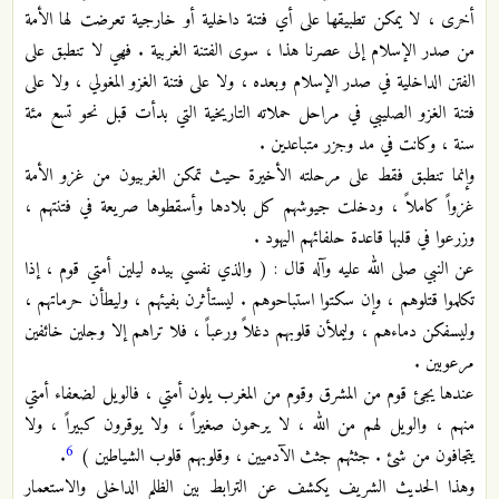
أخرى ، لا يمكن تطبيقها على أي فتنة داخلية أو خارجية تعرضت لها الأمة
من صدر الإسلام إلى عصرنا هذا ، سوى الفتنة الغربية . فهي لا تنطبق على
الفتن الداخلية في صدر الإسلام وبعده ، ولا على فتنة الغزو المغولي ، ولا على
فتنة الغزو الصليبي في مراحل حملاته التاريخية التي بدأت قبل نحو تسع مئة
سنة ، وكانت في مد وجزر متباعدين .
وإنما تنطبق فقط على مرحلته الأخيرة حيث تمكن الغربيون من غزو الأمة
غزواً كاملاً ، ودخلت جيوشهم كل بلادها وأسقطوها صريعة في فتنتهم ،
وزرعوا في قلبها قاعدة حلفائهم اليهود .
عن النبي صلى الله عليه وآله قال : ( والذي نفسي بيده ليلين أمتي قوم ، إذا
تكلموا قتلوهم ، وإن سكتوا استباحوهم . ليستأثرن بفيئهم ، وليطأن حرماتهم ،
وليسفكن دماءهم ، وليملأن قلوبهم دغلاً ورعباً ، فلا تراهم إلا وجلين خائفين
مرعوبين .
عندها يجئ قوم من المشرق وقوم من المغرب يلون أمتي ، فالويل لضعفاء أمتي
منهم ، والويل لهم من الله ، لا يرحمون صغيراً ، ولا يوقرون كبيراً ، ولا
6
يتجافون من شئ . جثثهم جثث الآدميين ، وقلوبهم قلوب الشياطين )
.
وهذا الحديث الشريف يكشف عن الترابط بين الظلم الداخلي والاستعمار