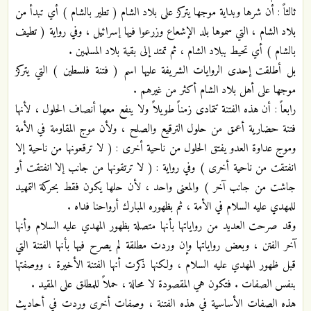
ثالثاً : أن شرها وبداية موجها يتركز على بلاد الشام ( تطير بالشام ) أي تبدأ من
بلاد الشام ، التي سموها بلد الإشعاع وزرعوا فيها إسرائيل ، وفي رواية ( تطيف
بالشام ) أي تحيط ببلاد الشام ، ثم تمتد إلى بقية بلاد المسلمين .
بل أطلقت إحدى الروايات الشريفة عليها اسم ( فتنة فلسطين ) التي يتركز
موجها على أهل بلاد الشام أكثر من غيرهم .
رابعاً : أن هذه الفتنة تتمادى زمناً طويلاً ولا ينفع معها أنصاف الحلول ، لأنها
فتنة حضارية أعمق من حلول الترقيع والصلح ، ولأن موج المقاومة في الأمة
وموج عداوة العدو يفتق الحلول من ناحية أخرى : ( لا ترقعونها من ناحية إلا
انفتقت من ناحية أخرى ) وفي رواية : ( لا ترتقونها من جانب إلا انفتقت أو
جاشت من جانب آخر ) والمعنى واحد ، لأن حلها يكون فقط بحركة التمهيد
للمهدي عليه السلام في الأمة ، ثم بظهوره المبارك أرواحنا فداه .
وقد صرحت العديد من رواياتها بأنها متصلة بظهور المهدي عليه السلام وأنها
آخر الفتن ، وبعض رواياتها وإن وردت مطلقة لم يصرح فيها بأنها الفتنة التي
قبل ظهور المهدي عليه السلام ، ولكنها ذكرت أنها الفتنة الأخيرة ، ووصفتها
بنفس الصفات . فتكون هي المقصودة لا محالة ، حملاً للمطلق على المقيد .
هذه الصفات الأساسية في هذه الفتنة ، وصفات أخرى وردت في أحاديث