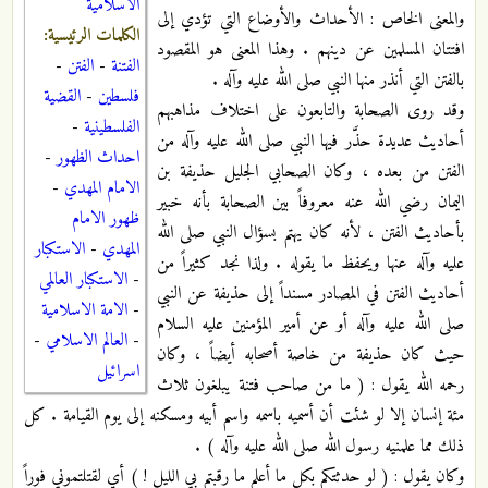
الاسلامية
والمعنى الخاص : الأحداث والأوضاع التي تؤدي إلى
الكلمات الرئيسية:
افتتان المسلمين عن دينهم . وهذا المعنى هو المقصود
الفتنة
-
الفتن
-
بالفتن التي أنذر منها النبي صلى الله عليه وآله .
فلسطين
-
القضية
وقد روى الصحابة والتابعون على اختلاف مذاهبهم
الفلسطينية
-
أحاديث عديدة حذَّر فيها النبي صلى الله عليه وآله من
احداث الظهور
-
الفتن من بعده ، وكان الصحابي الجليل حذيفة بن
الامام المهدي
-
اليمان رضي الله عنه معروفاً بين الصحابة بأنه خبير
ظهور الامام
بأحاديث الفتن ، لأنه كان يهتم بسؤال النبي صلى الله
المهدي
-
الاستكبار
عليه وآله عنها ويحفظ ما يقوله . ولذا نجد كثيراً من
-
الاستكبار العالمي
أحاديث الفتن في المصادر مسنداً إلى حذيفة عن النبي
-
الامة الاسلامية
صلى الله عليه وآله أو عن أمير المؤمنين عليه السلام
-
العالم الاسلامي
-
حيث كان حذيفة من خاصة أصحابه أيضاً ، وكان
اسرائيل
رحمه الله يقول : ( ما من صاحب فتنة يبلغون ثلاث
مئة إنسان إلا لو شئت أن أسميه باسمه واسم أبيه ومسكنه إلى يوم القيامة . كل
ذلك مما علمنيه رسول الله صلى الله عليه وآله ) .
وكان يقول : ( لو حدثتكم بكل ما أعلم ما رقبتم بي الليل ! ) أي لقتلتموني فوراً