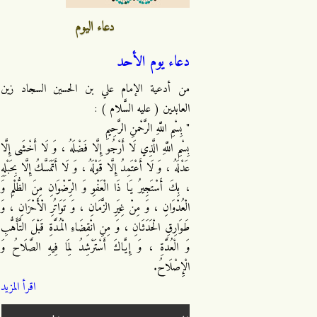
دعاء اليوم
دعاء يوم الأحد
من أدعية الإمام علي بن الحسين السجاد زين
العابدين ( عليه السَّلام ) :
" بِسْمِ اللَّهِ الرَّحْمنِ الرَّحِيمِ
بِسْمِ اللَّهِ الَّذِي لَا أَرْجُو إِلَّا فَضْلَهُ ، وَ لَا أَخْشَى إِلَّا
عَدْلَهُ ، وَ لَا أَعْتَمِدُ إِلَّا قَوْلَهُ ، وَ لَا أَتَمَسَّكُ إِلَّا بِحَبْلِهِ
، بِكَ أَسْتَجِيرُ يَا ذَا الْعَفْوِ وَ الرِّضْوَانِ مِنَ الظُّلْمِ وَ
الْعُدْوَانِ ، وَ مِنْ غِيَرِ الزَّمَانِ ، وَ تَوَاتُرِ الْأَحْزَانِ ، وَ
طَوَارِقِ الْحَدَثَانِ ، وَ مِنِ انْقِضَاءِ الْمُدَّةِ قَبْلَ التَّأَهُّبِ
وَ الْعُدَّةِ ، وَ إِيَّاكَ أَسْتَرْشِدُ لِمَا فِيهِ الصَّلَاحُ وَ
الْإِصْلَاحُ.
اقرأ المزيد