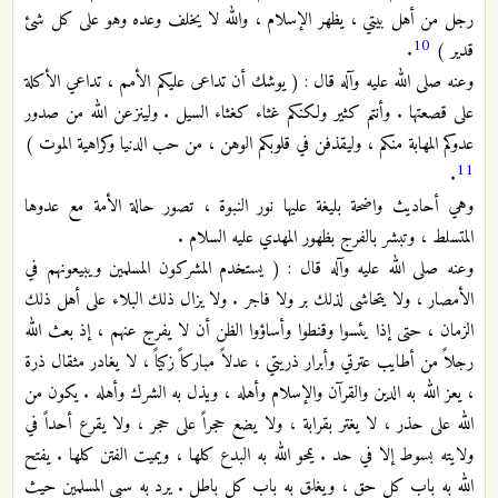
رجل من أهل بيتي ، يظهر الإسلام ، والله لا يخلف وعده وهو على كل شئ
10
قدير )
.
وعنه صلى الله عليه وآله قال : ( يوشك أن تداعى عليكم الأمم ، تداعي الأكلة
على قصعتها . وأنتم كثير ولكنكم غثاء كغثاء السيل . ولينزعن الله من صدور
عدوكم المهابة منكم ، وليقذفن في قلوبكم الوهن ، من حب الدنيا وكراهية الموت )
11
.
وهي أحاديث واضحة بليغة عليها نور النبوة ، تصور حالة الأمة مع عدوها
المتسلط ، وتبشر بالفرج بظهور المهدي عليه السلام .
وعنه صلى الله عليه وآله قال : ( يستخدم المشركون المسلمين ويبيعونهم في
الأمصار ، ولا يتحاشى لذلك بر ولا فاجر . ولا يزال ذلك البلاء على أهل ذلك
الزمان ، حتى إذا يئسوا وقنطوا وأساؤوا الظن أن لا يفرج عنهم ، إذ بعث الله
رجلاً من أطايب عترتي وأبرار ذريتي ، عدلاً مباركاً زكياً ، لا يغادر مثقال ذرة
، يعز الله به الدين والقرآن والإسلام وأهله ، ويذل به الشرك وأهله . يكون من
الله على حذر ، لا يغتر بقرابة ، ولا يضع حجراً على حجر ، ولا يقرع أحداً في
ولايته بسوط إلا في حد . يمحو الله به البدع كلها ، ويميت الفتن كلها . يفتح
الله به باب كل حق ، ويغلق به باب كل باطل . يرد به سبي المسلمين حيث