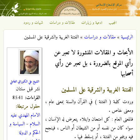
تجاوز إلى المحتوى الرئيسي
المجيب
ادعية و زيارات
مقالات و دراسات
شبهات و ردود
مركز
الرئيسية
»
مقالات و دراسات
»
الفتنة الغربية والشرقية على المسلمين
الإشعاع
أنت هنا
الأبحاث و المقالات المنشورة لا تعبر عن
الإسلامي
رأي الموقع بالضرورة ، بل تعبر عن رأي
أصحابها
الشيخ علي الكوراني العاملي
الفتنة الغربية والشرقية على المسلمين
نشر قبل سنتان
القراءات:
8541
وردت كلمة ( الفتنة ) في القرآن والسنة بمعنى عام ،
حقول مرتبطة:
ومعنى خاص .
الامام المهدي عليه
فالمعنى العام : كل امتحان وابتلاء يتعرض له الإنسان ،
السلام
-
السياسة و
سواء كان من نفسه أو من الشيطان أو الناس ، فينجح
الحكم و الدولة
فيه وينجو من الفتنة ، أو يسقط فيها .