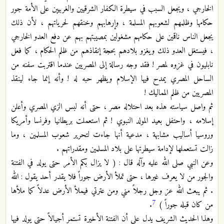
الخارجي ، ويجعل السبب في سيطرة الكفار الشرقيين والغربيين على الأمة جور
حكامها وظلمهم لشعوبهم المسلمة ، وإرهابهم وخنقهم لحرياتهم ، لأن ذلك
يجعل الناس ناقمين على حكامهم مشغولين بمصيبتهم بهم عن دفع العدو الخارجي
، فيستغل العدو ذلك ويغزو بلادهم بحجة إنقاذهم من ظلم الحكام ، كما فعل
نابليون في غزوه لمصر ! فقد وجه رسالة إلى المصريين عندما اقتربت سفنه من
الساحل المصري يمدح فيها الإسلام ويظهر حبه له ! وأنه إنما جاء لينقذ
المصريين من ظلم المماليك !
ثم واصل سياسته هذه بعد احتلاله مصر ، حتى أنه لبس الزي المصري وأعلن
إسلامه ، واحتفل بعيد المولد النبوي ! ثم استعملت بريطانيا وفرنسا وأمريكا
وروسيا أساليب مشابهة ، مدعية أنها جاءت لتحرير شعوب المسلمين ، وما
زالت تستعملها لإدامة سيطرتها على بلاد المسلمين ومقدراتهم .
وعن النبي صلى الله عليه وآله قال : ( لا يزال بكم الأمر حتى يولد في الفتنة
والجور من لا يعرف غيرها ، حتى تملأ الأرض جوراً فلا يقدر أحد يقول : الله
. ثم يبعث الله عز وجل رجلاً مني ومن عترتي فيملأ الأرض عدلاً كما ملأها
7
من كان قبله جوراً )
.
وهذا الحديث الشريف يدل على أن الفتنة الأخيرة تستمر أجيالاً حتى يولد فيها