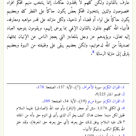
عارف بالقانون ولكن كلهم لا يتخذون حكاماً، إنما ينتخب منهم للحكم أفراد
مخصوصون والذين ينتخبون للحكم بعضٌ يكون حاكماً على القطر كله وبعضهم
يكون حاكماً على لواء أو قضاء أو ناحية، ولكل منزلته على قدر مواهبه ومعارفه.
فأنبياء الله كلهم عالمون بالقانون الإلهي بما يوحى إليهم، ويقومون بتوجيه العباد
إليه تعالى، ويؤيدهم عز وجل بالمعاجز التي يعجز الناس عن الإتيان بمثلها،
تصديقاً من الله لدعوتهم. ولكن بعضهم يبقى على وظيفته من النبوة وبعضهم
8
يترقى إلى منزلة الرسالة
.
1.
القران الكريم
: سورة
الأعراف
(7)، الآية: 157، الصفحة:
170
.
2.
تفسير المنار 9/225.
3.
القران الكريم
: سورة
مريم
(19)، الآية: 54، الصفحة:
309
.
4.
في الكافي 1/176: سئل أبو جعفر (الباقر) وأبو عبد الله (الصادق) عليهما السلام
فقيل لكل منهما: جعلت فداك كيف يعلم أن الذي رأى في النوم حق وأنه من الملك
؟ قال عليه السلام: يوفق لذلك حتى يعرفه (أي حتى يعرفه حق المعرفة)، ولقد ختم
الله بكتابكم الكتب وبنبيكم الأنبياء.