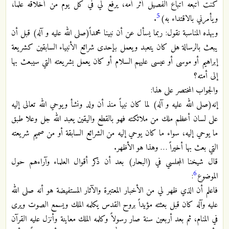
كنت أتبعه اتباع الفصيل أثر أمه، يرفع لي في كل يوم من أخلاقه علماً،
5
ويأمرني بالاقتداء به)
.
وبهذه المناسبة نقول: ربما يسأل عن أن نبينا محمداً(صلى الله عليه و آله) قبل أن
يبعث بالرسالة هل كان يتعبد ويعمل بإحدى شرائع الأنبياء السابقين كشريعة
إبراهيم أو موسى أو عيسى عليهم السلام أو كان يعمل بشريعته التي سيبعث بها
إلى أمته؟
والجواب المختصر على هذا:
إنه(صلى الله عليه و آله) لما كان نبياً منذ أن ولد ونشأ ويوحي الله تعالى إليه
على لسان أعظم ملك من ملائكته فهو بالقطع واليقين يعبد الله جل وعلا طبق
ما يوحي إليه، سواء ما كان يوحي إليه من الشرائع السابقة أو من صميم شريعته
التي بعث بها أخيراً … وهذا هو الأظهر.
قال شيخنا المجلسي في (البحار) بعد أن ذكر أقوال العلماء وآراءهم حول
6
الموضوع
:
فاعلم أن الذي ظهر لي من الأخبار المعتبرة والآثار المستفيضة هو أنه صلى الله
عليه وآله كان قبل بعثته مؤيداً بروح القدس يكلمه الملك ويسمع الصوت ويرى
في المنام، ثم بعد أربعين سنة صار رسولاً وكلمه الملك معاينة وأنزل عليه القرآن