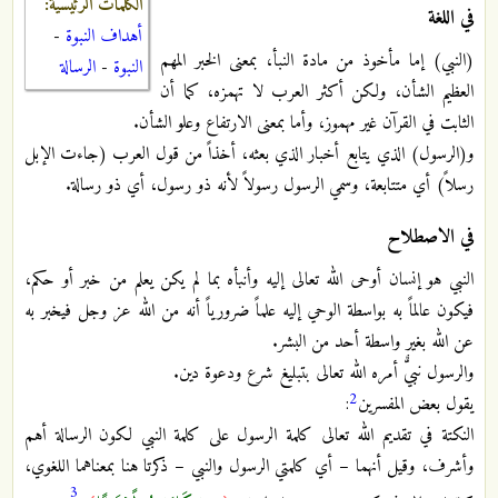
الكلمات الرئيسية:
في اللغة
أهداف النبوة
-
(النبي) إما مأخوذ من مادة النبأ، بمعنى الخبر المهم
النبوة
-
الرسالة
العظيم الشأن، ولكن أكثر العرب لا تهمزه، كما أن
الثابت في القرآن غير مهموز، وأما بمعنى الارتفاع وعلو الشأن.
و(الرسول) الذي يتابع أخبار الذي بعثه، أخذاً من قول العرب (جاءت الإبل
رسلاً) أي متتابعة، وسمي الرسول رسولاً لأنه ذو رسول، أي ذو رسالة.
في الاصطلاح
النبي هو إنسان أوحى الله تعالى إليه وأنبأه بما لم يكن يعلم من خبر أو حكم،
فيكون عالماً به بواسطة الوحي إليه علماً ضرورياً أنه من الله عز وجل فيخبر به
عن الله بغير واسطة أحد من البشر.
والرسول نبيٌّ أمره الله تعالى بتبليغ شرع ودعوة دين.
2
يقول بعض المفسرين
:
النكتة في تقديم الله تعالى كلمة الرسول على كلمة النبي لكون الرسالة أهم
وأشرف، وقيل أنهما – أي كلمتي الرسول والنبي – ذكرتا هنا بمعناهما اللغوي،
3