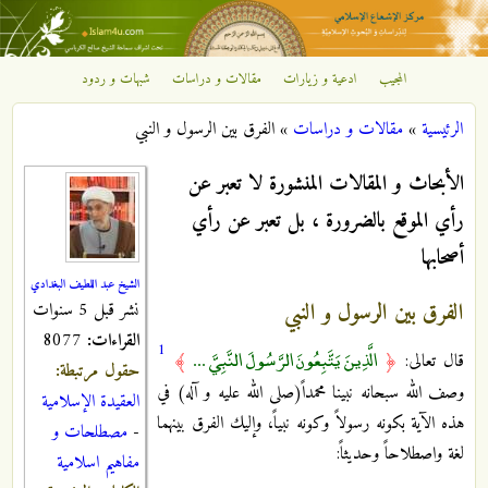
تجاوز إلى المحتوى الرئيسي
المجيب
ادعية و زيارات
مقالات و دراسات
شبهات و ردود
مركز
الرئيسية
»
مقالات و دراسات
»
الفرق بين الرسول و النبي
الإشعاع
أنت هنا
الأبحاث و المقالات المنشورة لا تعبر عن
الإسلامي
رأي الموقع بالضرورة ، بل تعبر عن رأي
أصحابها
الشيخ عبد اللطيف البغدادي
الفرق بين الرسول و النبي
نشر قبل 5 سنوات
القراءات:
8077
1
الَّذِينَ يَتَّبِعُونَ الرَّسُولَ النَّبِيَّ ...
قال تعالى:
﴿
﴾
حقول مرتبطة:
وصف الله سبحانه نبينا محمداً(صلى الله عليه و آله) في
العقيدة الإسلامية
هذه الآية بكونه رسولاً وكونه نبياً، وإليك الفرق بينهما
-
مصطلحات و
لغة واصطلاحاً وحديثاً:
مفاهيم اسلامية