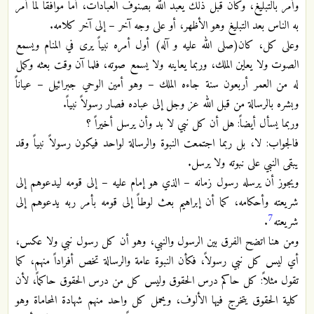
وأمر بالتبليغ، وكان قبل ذلك يعبد الله بصنوف العبادات، أما موافقاً لما أمر
به الناس بعد التبليغ وهو الأظهر، أو على وجه آخر – إلى آخر كلامه.
وعلى كل، كان(صلى الله عليه و آله) أول أمره نبياً يرى في المنام ويسمع
الصوت ولا يعاين الملك، وربما يعاينه ولا يسمع صوته، فلما آن وقت بعثه وكمل
له من العمر أربعون سنة جاءه الملك – وهو أمين الوحي جبرائيل – عياناً
وبشره بالرسالة من قبل الله عز وجل إلى عباده فصار رسولاً نبياً.
وربما يسأل أيضاً: هل أن كل نبي لا بد وأن يرسل أخيراً ؟
فالجواب: لا، بل ربما اجتمعت النبوة والرسالة لواحد فيكون رسولاً نبياً وقد
يبقى النبي على نبوته ولا يرسل.
ويجوز أن يرسله رسول زمانه – الذي هو إمام عليه – إلى قومه ليدعوهم إلى
شريعته وأحكامه، كما أن إبراهيم بعث لوطاً إلى قومه بأمر ربه يدعوهم إلى
7
شريعته
.
ومن هنا اتضح الفرق بين الرسول والنبي، وهو أن كل رسول نبي ولا عكس،
أي ليس كل نبي رسولاً، فكأن النبوة عامة والرسالة تخص أفراداً منهم، كما
تقول مثلاً: كل حاكم درس الحقوق وليس كل من درس الحقوق حاكماً، لأن
كلية الحقوق يتخرج فيها الألوف، ويحمل كل واحد منهم شهادة المحاماة وهو