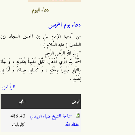
دعاء اليوم
دعاء يوم الخميس
من أدعية الإمام علي بن الحسين السجاد زين
العابدين ( عليه السَّلام ) :
" بِسْمِ اللَّهِ الرَّحْمنِ الرَّحِيمِ
الْحَمْدُ لِلَّهِ الَّذِي أَذْهَبَ اللَّيْلَ مُظْلِماً بِقُدْرَتِهِ ، وَ جَاءَ
بِالنَّهَارِ مُبْصِراً بِرَحْمَتِهِ ، وَ كَسَانِي ضِيَاءَهُ وَ أَنَا فِي
نِعْمَتِهِ .
اقرأ المزيد
المرفق
الحجم
سماحة الشيخ ضياء الزبيدي
486.43
حفظه الله
كيلوبايت