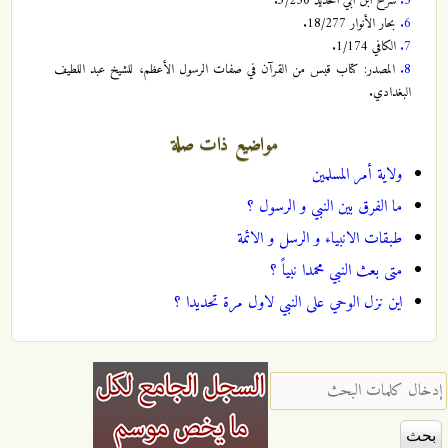
5.
شرح ابن أبي الحديد 3/250.
6.
بحار الأنوار 18/277.
7.
الكافي 1/174.
8.
المصدر: كتاب قبس من القرآن في صفات الرسول الأعظم، للشيخ عبد اللطيف
البغدادي.
مواضيع ذات صلة
ولاية أمر المسلمين
ما الفرق بين النبي و الرسول ؟
طبقات الانبياء و الرسل و الائمة
متى بعث النبي محمدا نبياً ؟
اين نزل الوحي على النبي لاول مرة تحديدا ؟
‏إدخال كلمات البحث ‏