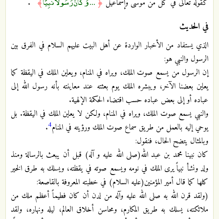
... وَكَانَ رَسُولًا نَبِيًّا
كقوله تعالى في كل من موسى وإسماعيل
﴿
﴾
.
في الحديث
الذي يستفاد من الأخبار الواردة عن أهل البيت عليهم السلام في الفرق بين
الرسول والنبي هو:
إن الرسول من يسمع صوت الملك، ويراه في المنام، ويعاين الملك في اليقظة كما
يعاين بعضنا الآخر، ويبشره الملك يوم بعثته عند معاينته بأنه رسول الله إلى
عباده أو إلى بعض عباده حسب اقتضاء الحكمة الإلهية.
والنبي يسمع صوت الملك، ويراه في المنام، ولكن لا يعاين الملك في اليقظة. بل
4
يوحي إليه بالعمل من طريق سماع صوت الملك ورؤيته في المنام
.
وبالمثال يتضح الحال، فنقول:
كان نبينا محمد بن عبد الله(صلى الله عليه و آله) قبل أن يبعث بالرسالة ومنذ
ولد ونشأ نبياً يرى الملك في نومه ويسمع صوته في يقظته، ويسلك به طرق الخير
كلها كما قال أمير المؤمنين(عليه السلام) في خطبته المعروفة بالقاصعة:
(ولقد قرن الله به صلى الله عليه وآله من لدن أن كان فطيماً أعظم ملك من
ملائكته، يسلك به طريق المكارم، ومحاسن أخلاق العالم، ليله ونهاره، ولقد