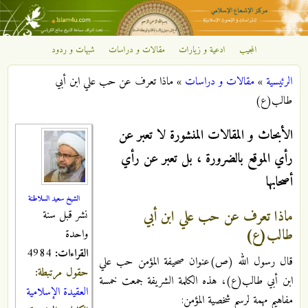
تجاوز إلى المحتوى الرئيسي
المجيب
ادعية و زيارات
مقالات و دراسات
شبهات و ردود
مركز
الرئيسية
»
مقالات و دراسات
»
ماذا تعرف عن حب علي ابن أبي
الإشعاع
أنت هنا
طالب(ع)
الإسلامي
الأبحاث و المقالات المنشورة لا تعبر عن
رأي الموقع بالضرورة ، بل تعبر عن رأي
أصحابها
الشيخ سعيد السلاطنة
ماذا تعرف عن حب علي ابن أبي
نشر قبل سنة
طالب(ع)
واحدة
القراءات:
4984
قال رسول الله (ص)عنوان صحيفة المؤمن حب علي
حقول مرتبطة:
ابن أبي طالب(ع)، هذه الكلمة الشريفة جمعت خمسة
العقيدة الإسلامية
مفاهيم مهمة لرسم شخصية المؤمن: