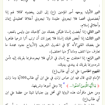
:
النور الأول:
يوجهه أمير المؤمنين (ع) إلى الذين يبغضونه ‘قائلا لهم إذا
أبغضتموني شخصا فلا تهجروني عقيدة ولا تهجروني أخلاقا ‘فعقيدتي إيمان
وأخلاقي إسلام.
النور الثاني:
إذا أبغضت إنسانا فليكن بغضك دين كماحبك دين وليس بالهجر.
النور الثالث:
إذا أبغض قلبك إنسانا فلا يجوز لك أن ترتب أثرا شرعيا ظاهريا
على بغضك القلبي‘لأنه كما في الحديث الشريف (الأرواح جنود مجندة ما
تعارف منها ائتلف وماتناكر منها اختلف).
النور الرابع:
إذا اختلفت مع إنسان في الرأي فلا تهجره،فربما بقربك إليه تأمن
شره،وربما بقربك له يهتدي بهديك.
المفهوم الخامس:
علي ابن أبي طالب(ع)
الإمام الذي قال فيه ابن عباس نزلت في علي ابن أبي طالب300آية وما نزلت
4
يَا أَيُّهَا الَّذِينَ آمَنُوا ...
﴿
﴾
إلا وعلي أميرها وشريفها.
ومن جميل ماقرأت هذه الرواية التي تحمل بين جنباتها شيئا من عظمة علي ابن
أبي طالب(ع)