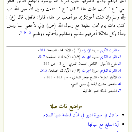
العير دراهم ودنانير فاصرفها حيث أمرك الله ورسوله واجتمع الناس فقالوا
لعلي " ع " كيف علمت هذا ؟ قال " ع " : سمعت رسول الله صلى الله عليه
وآله وسلم وإن شئت أخبرتكم بما هو أصعب من هذا، قالوا : فافعل، قال (ع) :
كنت ذات يوم تحت سقيفة مع رسول الله (ص) واني لأحصي ستا وستين
7
6
5
وطأة وكل ملائكة أعرفهم بلغاتهم وصفاتهم وأسمائهم ووطنهم
.
1.
القران الكريم
: سورة
الإسراء
(17)، الآية: 14، الصفحة:
283
.
2.
القران الكريم
: سورة
الحجرات
(49)، الآية: 14، الصفحة:
517
.
3.
شرح الأخبار - القاضي النعمان المغربي - ج 2 - ص 265
4.
القران الكريم
: سورة
الحجرات
(49)، الآية: 2، الصفحة:
515
.
5.
الأنوار العلوية - الشيخ جعفر النقدي - ص 163 - 165 .
6.
ملخص حديث الجمعة في مصلى النعيم.
7.
المصدر: شبكة النعيم الثقافية.
مواضيع ذات صلة
ما نزل في سورة النور في شأن فاطمة عليها السلام
آية التبليغ مع سياقها