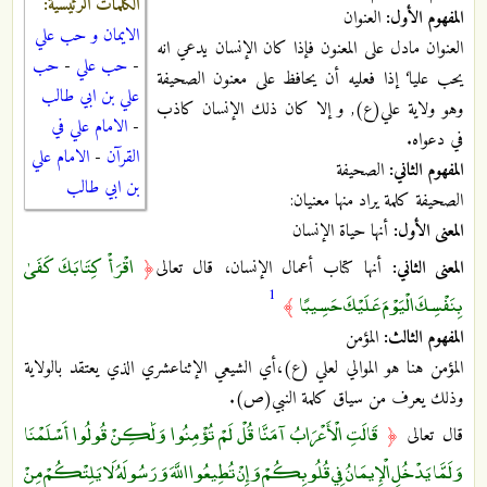
الكلمات الرئيسية:
المفهوم الأول:
العنوان
الايمان و حب علي
العنوان مادل على المعنون فإذا كان الإنسان يدعي انه
-
حب علي
-
حب
يحب عليا‘ إذا فعليه أن يحافظ على معنون الصحيفة
علي بن ابي طالب
وهو ولاية علي(ع), و إلا كان ذلك الإنسان كاذب
-
الامام علي في
في دعواه.
القرآن
-
الامام علي
المفهوم الثاني:
الصحيفة
بن ابي طالب
الصحيفة كلمة يراد منها معنيان:
المعنى الأول:
أنها حياة الإنسان
اقْرَأْ كِتَابَكَ كَفَىٰ
المعنى الثاني:
أنها كتاب أعمال الإنسان، قال تعالى
﴿
1
بِنَفْسِكَ الْيَوْمَ عَلَيْكَ حَسِيبًا
﴾
المفهوم الثالث:
المؤمن
المؤمن هنا هو الموالي لعلي (ع)،أي الشيعي الإثناعشري الذي يعتقد بالولاية
وذلك يعرف من سياق كلمة النبي(ص).
قَالَتِ الْأَعْرَابُ آمَنَّا قُلْ لَمْ تُؤْمِنُوا وَلَٰكِنْ قُولُوا أَسْلَمْنَا
قال تعالى
﴿
وَلَمَّا يَدْخُلِ الْإِيمَانُ فِي قُلُوبِكُمْ وَإِنْ تُطِيعُوا اللَّهَ وَرَسُولَهُ لَا يَلِتْكُمْ مِنْ