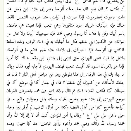
من يحضرني قال نعم فدعى " ع " برق أبيض فكتب عليه كتابا ثم قال أتحسن
أن تكتب ؟ قال نعم قال خذ معك ألواحا وصر إلى بلاد اليمن وسل عن
وادي برهوت بحضرموت فإذا صرت في الوادي عند غروب الشمس فاقعد
هناك فإنه سيأتيك غربان سود مناقيرها وهي تنعب فإذا نعبت هي فاهتف
باسم أبيك وقل يا فلان أنا رسول وصي محمد فإنه سيجيبك أبوك ولا تفتر عن
سؤالك عن الكنوز التي خلفها فكل ما أجابك به في ذلك الوقت وتلك الساعة
فاكتب في ألواحك فإذا انصرفت إلى بلادك بلاد خيبر فتتبع ما في ألواحك
واعمل بما فيها، فمضى اليهودي حتى انتهى إلى وادي اليمن وقعد هناك كما أمره
فإذا هو بالغربان السود قد أقبلت تنعب فهتف اليهودي فأجابه أبوه فقال ويلك
ما جاء بك في هذا الوقت إلى هذا الموطن وهو من مواطن أهل النار ؟ قال قد
جئتك لأسألك عن كنوزك أين خلفتها ؟ قال في جدار كذا في موضع كذا في
حيطان كذا فكتب الغلام ذلك ثم قال ويلك اتبع دين محمد وانصرفت الغربان
ورجع اليهودي إلى بلاد خيبر وخرج بغلمانه وبغلته وابل وجواليق وتتبع ما في
ألواحه فأخرج كنزا من أواني الفضة وكنزا من أواني الذهب ثم أوقر عيرا وجاء
حتى دخل على علي " ع " وقال يا أمير المؤمنين أشهد أن لا إله إلا الله وأن
محمدا رسول الله وأنك وصي محمد وأخوه وأمير المؤمنين حقا كما سميت وهذه