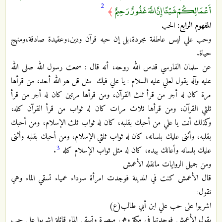
2
أَعْمَالِكُمْ شَيْئًا إِنَّ اللَّهَ غَفُورٌ رَحِيمٌ
﴾
المفهوم الرابع:
الحب
وحب علي ليس عاطفة مجردة،بل إن حبه قرآن ودين،وعقيدة صادقة،ومنهج
حياة.
عن سلمان الفارسي قدس الله روحه، أنه قال : سمعت رسول الله صلى الله
عليه وآله يقول لعلي عليه السلام : يا علي فيك مثل قل هو الله أحد، من قرأها
مرة كان له أجر من قرأ ثلث القرآن، ومن قرأها مرتين كان له أجر من قرأ
ثلثي القرآن، ومن قرأها ثلاث مرات كان له ثواب من قرأ القرآن كله،
وكذلك أنت يا علي من أحبك بقلبه، كان له ثواب ثلث الإسلام، ومن أحبك
بقلبه، وأثنى عليك بلسانه، كان له ثواب ثلثي الإسلام، ومن أحبك بقلبه وأثنى
3
عليك بلسانه وأعانك بيده، كان له مثل ثواب الإسلام كله
.
ومن جميل الروايات مانقله الأعمش
قال الأعمش كنت في المدينة فوجدت امرأة سوداء عمياء تسقي الماء وهي
تقول:
اشربوا على حب علي ابن أبي طالب(ع)
يقول الأعمش فوجدتها في مكة وهي مبصرة وتسقي الماء قائلة اشربوا على حب