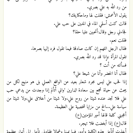
من رد الله به علي بصري.
يقول الأعمش: فقلت لها وماحكايتك؟
قالت كنت أسقي الماء في المدين على حب علي.
فجاءني رجل وقال:أتحبين عليا حقا؟
فقلت نعم.
فقال الرجل اللهم إن كانت صادقة فيما تقول فرد إليها بصرها.
تقول المرآة :وإذا قد رد الله بصري.
فسألته من أنت ؟
فقال أنا الخضر وأنا من شيعة علي؟
إذا فحب علي ليس مجرد شعار بعيد عن الواقع العملي بل هو منهج لكل من
يبحث عن حياة تجمع بين سعادة الدارين ‘واني أتألم إذا وجدت من يدعي حب
علي فلا تجد عنده شيئا من روح علي،ولا شيئا من أخلاق علي،ولا شيئا من
سياسة علي...الخ من مزايا شخصية علي العظيمة.
أعجبني كلمة قالها أمير المؤمنين(ع)
قال(ع) إذا أبغضت فلا تهجر.
أخذت أتأمل هذه الكلمة وأدور فيها يمينا وشمالا فقادني تأملي إلى أنوار عظيمة