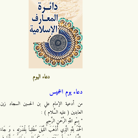
دعاء اليوم
دعاء يوم الخميس
من أدعية الإمام علي بن الحسين السجاد زين
العابدين ( عليه السَّلام ) :
" بِسْمِ اللَّهِ الرَّحْمنِ الرَّحِيمِ
الْحَمْدُ لِلَّهِ الَّذِي أَذْهَبَ اللَّيْلَ مُظْلِماً بِقُدْرَتِهِ ، وَ جَاءَ