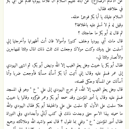
عن الامام الرضا(ع) عن آبائه عليهم السلام ان غلاما يهوديا قدم على أبي بكر
في خلافته فقال:
السلام عليك يا أبا بكر فوجئ عنقه.
وقيل له لم لا تسلم عليه بالخلافة؟
ثم قال له أبو بكر ما حاجتك ؟
قال مات أبي يهوديا وخلف كنوزا وأموالا فان أنت أظهرتها وأخرجتها إلي
أسلمت على يديك وكنت مولاك وجعلت لك ثلث ذلك المال وثلثا للمهاجرين
والأنصار وثلثا لي.
فقال أبو بكر يا خبيث وهل يعلم الغيب إلا الله ونهض أبو بكر، ثم انتهى اليهودي
إلى عمر فسلم عليه وقال: إني أتيت أبا بكر أسأله مسألة فأوجعت ضربا وأنا
أسألك عن المسألة وحكى قصته.
قال وهل يعلم الغيب إلا الله، ثم خرج اليهودي إلى علي " ع " وهو في المسجد
فسلم عليه وقال يا أمير المؤمنين وقد سمعه أبو بكر وعمر فوكزوه وقالوا يا خبيث
هلا سلمت على الأول كما سلمت على علي والخليفة أبو بكر فقال اليهودي والله
ما سميته بهذا الاسم حتى وجدت ذلك في كتب آبائي وأجدادي وفي التوراة
فقال أمير المؤمنين " ع " وتفي بما تقول ؟ قال نعم واشهد الله وملائكته وجميع