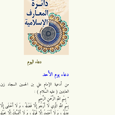
دعاء اليوم
دعاء يوم الأحد
من أدعية الإمام علي بن الحسين السجاد زين
العابدين ( عليه السَّلام ) :
" بِسْمِ اللَّهِ الرَّحْمنِ الرَّحِيمِ
بِسْمِ اللَّهِ الَّذِي لَا أَرْجُو إِلَّا فَضْلَهُ ، وَ لَا أَخْشَى إِلَّا
عَدْلَهُ ، وَ لَا أَعْتَمِدُ إِلَّا قَوْلَهُ ، وَ لَا أَتَمَسَّكُ إِلَّا بِحَبْلِهِ