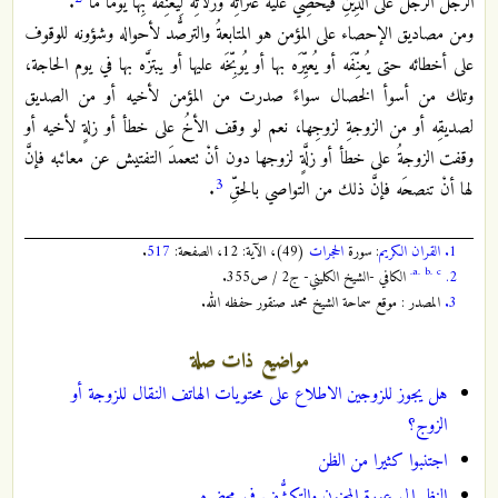
الرَّجُلُ الرَّجُلَ عَلَى الدِّينِ فَيُحْصِيَ عَلَيْه عَثَرَاتِه وزَلَّاتِه لِيُعَنِّفَه بِهَا يَوْماً مَا"
.
ومن مصاديق الإحصاء على المؤمن هو المتابعةُ والترصُّد لأحواله وشؤونه للوقوف
على أخطائه حتى يُعنِّفَه أو يُعيِّرَه بها أو يُوبِّخَه عليها أو يبتزَّه بها في يوم الحاجة،
وتلك من أسوأ الخصال سواءً صدرت من المؤمن لأخيه أو من الصديق
لصديقِه أو من الزوجةِ لزوجِها، نعم لو وقف الأخُ على خطأ أو زلةٍ لأخيه أو
وقفت الزوجةُ على خطأ أو زلَّةٍ لزوجها دون أنْ تتعمدَ التفتيش عن معائبه فإنَّ
3
لها أنْ تنصحَه فإنَّ ذلك من التواصي بالحقِّ
.
1.
القران الكريم
: سورة
الحجرات
(49)، الآية: 12، الصفحة:
517
.
a.
b.
c.
2.
الكافي -الشيخ الكليني- ج2 / ص355.
3.
المصدر : موقع سماحة الشيخ محمد صنقور حفظه الله.
مواضيع ذات صلة
هل يجوز للزوجين الاطلاع على محتويات الهاتف النقال للزوجة أو
الزوج؟
اجتنبوا كثيرا من الظن
النظر إلى عورة المجنون والتكشُّف في محضره