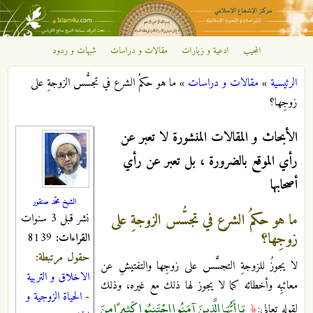
تجاوز إلى المحتوى الرئيسي
المجيب
ادعية و زيارات
مقالات و دراسات
شبهات و ردود
مركز
الرئيسية
»
مقالات و دراسات
»
ما هو حكمُ الشرع في تجسُّس الزوجةِ على
الإشعاع
أنت هنا
زوجِها؟
الإسلامي
الأبحاث و المقالات المنشورة لا تعبر عن
رأي الموقع بالضرورة ، بل تعبر عن رأي
أصحابها
الشيخ محمّد صنقور
ما هو حكمُ الشرع في تجسُّس الزوجةِ على
نشر قبل 3 سنوات
زوجِها؟
القراءات:
8139
حقول مرتبطة:
لا يجوزُ للزوجةِ التجسًّس على زوجِها والتفتيشِ عن
الاخلاق و التربية
معائبِه وأخطائه كما لا يجوز لها ذلك مع غيره، وذلك
-
الحياة الزوجية و
يَا أَيُّهَا الَّذِينَ آمَنُوا اجْتَنِبُوا كَثِيرًا مِنَ
لقوله تعالى:
﴿