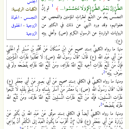
الجنس
1
الظَّنِّ إِنَّ بَعْضَ الظَّنِّ إِثْمٌ وَلَا تَجَسَّسُوا ...
﴾
ثم إنَّ
الكلمات الرئيسية:
التجسُّس يُعدُّ من التتبُّعِ لعثراتِ المؤمنين والفحصِ عن
التجسس
-
الحياة
هفواتهم، وقد ورد النهيُ عن ذلك في الكثير من
الزوجية
-
الحقوق
الروايات الواردةِ عن الرسولِ الكريم (ص) وأهلِ بيتِه
الزوجية
(ع):
منها: ما رواه الكلينيُّ بسندٍ صحيح عَنِ ابْنِ مُسْكَانَ عَنْ مُحَمَّدِ بْنِ مُسْلِمٍ أَوِ الْحَلَبِيِّ
عَنْ أَبِي عَبْدِ اللَّه (ع) قَالَ: "قَالَ رَسُولُ اللَّه (ص): لَا تَطْلُبُوا عَثَرَاتِ الْمُؤْمِنِينَ
فَإِنَّ مَنْ تَتَبَّعَ عَثَرَاتِ أَخِيه تَتَبَّعَ اللَّهُ عَثَرَاتِه، ومَنْ تَتَبَّعَ اللَّهُ عَثَرَاتِه يَفْضَحْه ولَوْ فِي
2
جَوْفِ بَيْتِه"
.
ومنها: ما رواه الكلينيُّ في الكافي بسندٍ صحيح عَنْ أَبِي بَصِيرٍ عَنْ أَبِي جَعْفَرٍ (ع)
قَالَ: "قَالَ رَسُولُ اللَّه (ص): يَا مَعْشَرَ مَنْ أَسْلَمَ بِلِسَانِه ولَمْ يُسْلِمْ بِقَلْبِه لَا تَتَبَّعُوا
عَثَرَاتِ الْمُسْلِمِينَ، فَإِنَّه مَنْ تَتَبَّعَ عَثَرَاتِ الْمُسْلِمِينَ تَتَبَّعَ اللَّهُ عَثْرَتَه، ومَنْ تَتَبَّعَ اللَّه
2
عَثْرَتَه يَفْضَحْه"
.
ومنها: ما رواه الكلينيُّ أيضاً في الكافي بسندٍ موثًّق عَنْ عَبْدِ اللَّه بْنِ بُكَيْرٍ عَنْ
زُرَارَةَ عَنْ أَبِي جَعْفَرٍ (ع) قَالَ: "إِنَّ أَقْرَبَ مَا يَكُونُ الْعَبْدُ إلى الْكُفْرِ أَنْ يُوَاخِيَ
2