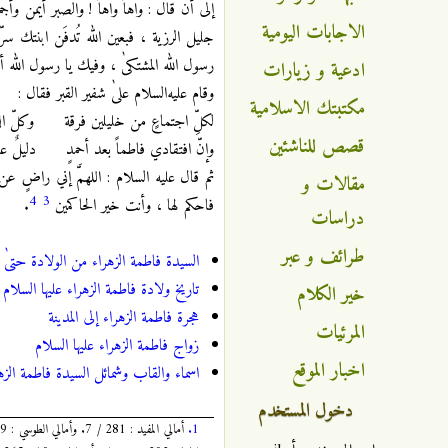
إلى أن قال : واهاً واهاً ! والصبر أيمن وأج
الاجابات اليومية
جليل الرزية ، فبعين الله تُدفَن ابنتك سرّاً
رسول الله المشتكىٰ ، وفيك يا رسول الله أج
ادعية و زيارات
وقام عليه‌السلام علىٰ شفير القبر فقال :
مكتبتك الاسلامية
لكلِّ اجتماعٍ من خليلين فرقة وكلّ الذ
قصص للناشئين
وإنّ افتقادي فاطماً بعد أحمدٍ دليلٌ ع
ثم قال عليه‌ السلام : اللهمَّ إني راضٍ عن ا
مقالات و
4
3
فاحكم لها ، وأنت خير الحاكمين
.
دراسات
طرائف و عبر
السيدة فاطمة الزهراء من الولادة حتىٰ 
تاريخ ولادة فاطمة الزهراء عليها‌ السلام
خير الكلام
هجرة فاطمة الزهراء إلى المدينة
المرئيات
زواج فاطمة الزهراء عليها ‌السلام
اخبار الموقع
اسماء والقاب وشمائل السيدة فاطمة الزه
دخول المستخدم
1.