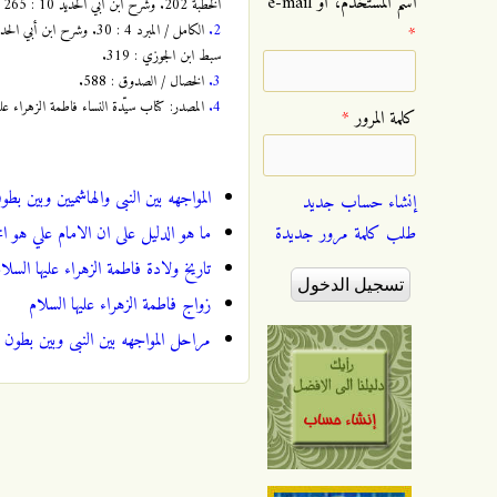
‏اسم المستخدم، أو e-mail
الخطبة 202. وشرح ابن أبي الحديد 10 : 265 / 195. وتذكرة الخواص / سبط ابن الجوزي : 319 ـ 320. وكشف الغمة / الاربلي 1 : 504 ـ 505.
2.
*
سبط ابن الجوزي : 319.
3.
الخصال / الصدوق : 588.
4.
المصدر: كتاب سيّدة النساء فاطمة الزهراء علي
‏كلمة المرور ‏
*
المواجهه بين النبى والهاشميين وبين بطو
إنشاء حساب جديد
ما هو الدليل على ان الامام علي هو ال
طلب كلمة مرور جديدة
تاريخ ولادة فاطمة الزهراء عليها‌ السلا
زواج فاطمة الزهراء عليها ‌السلام
مراحل المواجهه بين النبى وبين بطون ق