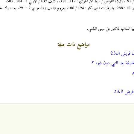
ها السلام، للدكتور علي موسى الكعبي.
مواضيع ذات صلة
ن قريش ال‏23
خليفة بعد النبي دون غيره ؟
م
ريش ال‏23