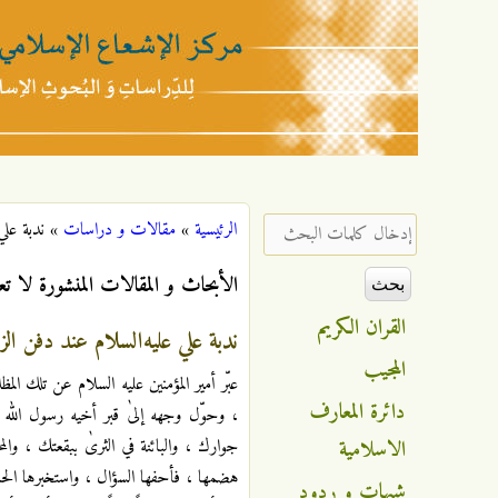
مركز
الإشعاع
‏إدخال كلمات البحث ‏
الرئيسية
»
مقالات و دراسات
»
ندبة علي
أنت هنا
الإسلامي
الأبحاث و المقالات المنشورة لا تع
القران الكريم
ندبة علي عليه‌السلام عند دفن الزه
المجيب
عبّر أمير المؤمنين عليه‌ السلام عن تلك ا
دائرة المعارف
، وحوّل وجهه إلىٰ قبر أخيه رسول الله صل
الاسلامية
جوارك ، والبائنة في الثرىٰ ببقعتك ، والمخ
هضمها ، فأحفها السؤال ، واستخبرها الحال 
شبهات و ردود