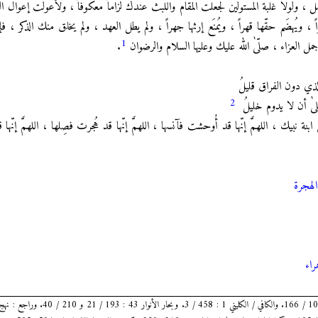
مل ، ولولا غلبة المستولين لجعلت المقام واللبث عندك لزاماً معكوفاً ، ولأعولت إعوال الث
 ، ويُهضَم حقّها قهراً ، ويُمنَع إرثها جهراً ، ولم يطل العهد ، ولم يخلق منك الذكر ، فإلى
1
مل العزاء ، صلّىٰ الله عليك وعليها‌ السلام والرضوان
.
ي دون الفراق قليلُ
2
لىٰ أن لا يدوم خليلُ
بنة نبيك ، اللهمَّ إنّها قد أُوحشت فآنسها ، اللهمَّ إنّها قد هُجرت فصِلها ، اللهمَّ إنّها
الهجرة
راء