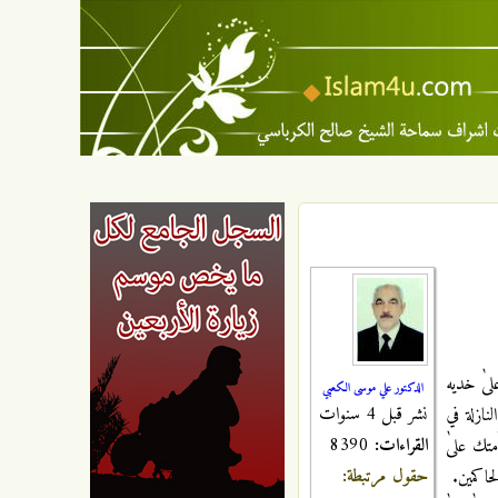
لىٰ خديه
الدكتور علي موسى الكعبي
نشر قبل 4 سنوات
نازلة في
القراءات:
8390
متك علىٰ
حقول مرتبطة:
حاكمين.