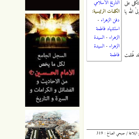
التاريخ الاسلامي
كلىٰ علىٰ
الكلمات الرئيسية:
ٰ الله يا
دفن الزهراء
-
استشهاد فاطمة
الزهراء
-
السيدة
الزهراء
-
السيدة
فاطمة
 قد ظُلمت
أمالي المفيد : 281 / 7. وأمالي الطوسي : 109 / 166. والكافي / الكليني 1 : 458 / 3. وبحار الأنوار 43 : 193 / 21 و 210 / 40. وراجع : نهج البلاغة / صبحي الصالح : 319