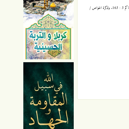
الكامل / المبرد 4 : 30. وشرح ابن أبي الحديد 10 : 288. والموفقيات / ابن بكار : 194 / 106. ومروج الذهب / المسعودي 2 : 291. ومستدرك الحاكم 3 : 163. وتذكرة الخواص /