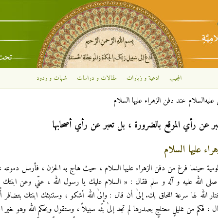
تجاوز إلى المحتوى الرئيسي
المجيب
ادعية و زيارات
مقالات و دراسات
شبهات و ردود
 عليه‌السلام عند دفن الزهراء عليها‌ السلام
بر عن رأي الموقع بالضرورة ، بل تعبر عن رأي أصحابها
راء عليها‌ السلام
لمظلومية حينما فرغ من دفن الزهراء عليها‌ السلام ، حيث هاج به الحزن ، فأرسل دموعه ع
ى‌ الله‌ عليه‌ و آله‌ و سلم فقال : « السلام عليك يا رسول الله ، عنّي وعن ابنتك ال
تار الله لها سرعة اللحاق بك. إلىٰ أن قال : وإلىٰ الله أشكو ، وستنبئك ابنتك بتضافر أُ
، فكم من غليلٍ معتلجٍ بصدرها لم تجد إلىٰ بثّه سبيلاً ، وستقول ويحكم الله وهو خير ال