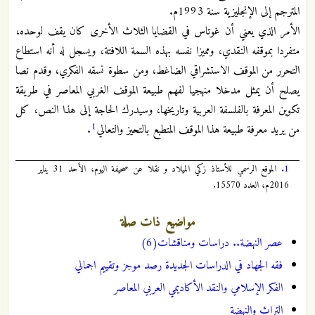
المترجم إلى الإنجليزية سنة 1993م.
الأمر الذي يعني أن غوتاس في القضايا الثلاث الأخرى كان يقف لوحده،
متفردا بموقفه النقدي، ومميزا نفسه بهذه السمة اللافتة، ويسجل له أنه استطاع
التحرر من الموقف الاستشراقي الضاغط، ومن سطوة نسقه الفكري، وقدم نصا
يصلح أن يمثل مدخلا منهجيا لفهم طبيعة الموقف الغربي المعاصر في طريقة
تكوين المعرفة بالفلسفة العربية وتاريخها، وسيدرك الحاجة إلى هذا النص، كل
1
من يريد معرفة طبيعة هذا الموقف المتطبع بالتحيز والتعالي
.
1.
الموقع الرسمي للأستاذ زكي الميلاد و نقلا عن صحيفة اليوم، الأحد 31 يناير
2016م، العدد 15570.
مواضيع ذات صلة
عصر النهضة.. دراسات ومناقشات(6)
فقه الجهاد في الدراسات الجديدة رصد موجز وتقييم اجمالي
الفكر الإسلامي والنقد الأكاديمي العربي المعاصر
التراث والنهضة