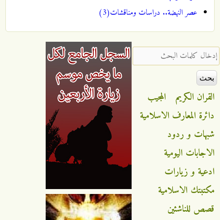
عصر النهضة.. دراسات ومناقشات(3)
‏إدخال كلمات البحث ‏
القران الكريم
المجيب
دائرة المعارف الاسلامية
شبهات و ردود
الاجابات اليومية
ادعية و زيارات
مكتبتك الاسلامية
قصص للناشئين