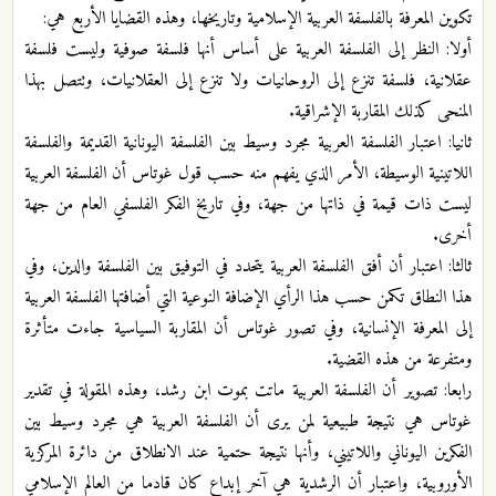
تكوين المعرفة بالفلسفة العربية الإسلامية وتاريخها، وهذه القضايا الأربع هي:
أولا: النظر إلى الفلسفة العربية على أساس أنها فلسفة صوفية وليست فلسفة
عقلانية، فلسفة تنزع إلى الروحانيات ولا تنزع إلى العقلانيات، وتتصل بهذا
المنحى كذلك المقاربة الإشراقية.
ثانيا: اعتبار الفلسفة العربية مجرد وسيط بين الفلسفة اليونانية القديمة والفلسفة
اللاتينية الوسيطة، الأمر الذي يفهم منه حسب قول غوتاس أن الفلسفة العربية
ليست ذات قيمة في ذاتها من جهة، وفي تاريخ الفكر الفلسفي العام من جهة
أخرى.
ثالثا: اعتبار أن أفق الفلسفة العربية يتحدد في التوفيق بين الفلسفة والدين، وفي
هذا النطاق تكمن حسب هذا الرأي الإضافة النوعية التي أضافتها الفلسفة العربية
إلى المعرفة الإنسانية، وفي تصور غوتاس أن المقاربة السياسية جاءت متأثرة
ومتفرعة من هذه القضية.
رابعا: تصوير أن الفلسفة العربية ماتت بموت ابن رشد، وهذه المقولة في تقدير
غوتاس هي نتيجة طبيعية لمن يرى أن الفلسفة العربية هي مجرد وسيط بين
الفكرين اليوناني واللاتيني، وأنها نتيجة حتمية عند الانطلاق من دائرة المركزية
الأوروبية، واعتبار أن الرشدية هي آخر إبداع كان قادما من العالم الإسلامي