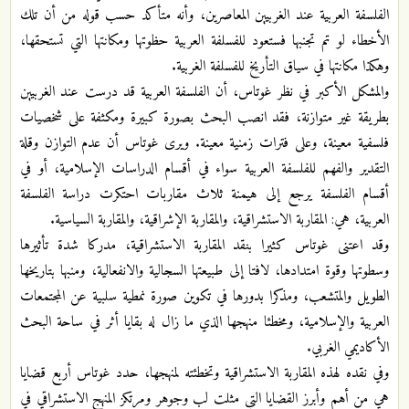
الفلسفة العربية عند الغربيين المعاصرين، وأنه متأكد حسب قوله من أن تلك
الأخطاء لو تم تجنبها فستعود للفسلفة العربية حظوتها ومكانتها التي تستحقها،
وهكذا مكانتها في سياق التأريخ للفسلفة الغربية.
والمشكل الأكبر في نظر غوتاس، أن الفلسفة العربية قد درست عند الغربيين
بطريقة غير متوازنة، فقد انصب البحث بصورة كبيرة ومكثفة على شخصيات
فلسفية معينة، وعلى فترات زمنية معينة. ويرى غوتاس أن عدم التوازن وقلة
التقدير والفهم للفلسفة العربية سواء في أقسام الدراسات الإسلامية، أو في
أقسام الفلسفة يرجع إلى هيمنة ثلاث مقاربات احتكرت دراسة الفلسفة
العربية، هي: المقاربة الاستشراقية، والمقاربة الإشراقية، والمقاربة السياسية.
وقد اعتنى غوتاس كثيرا بنقد المقاربة الاستشراقية، مدركا شدة تأثيرها
وسطوتها وقوة امتدادها، لافتا إلى طبيعتها السجالية والانفعالية، ومنبها بتاريخها
الطويل والمتشعب، ومذكرا بدورها في تكوين صورة نمطية سلبية عن المجتمعات
العربية والإسلامية، ومخطئا منهجها الذي ما زال له بقايا أثر في ساحة البحث
الأكاديمي الغربي.
وفي نقده لهذه المقاربة الاستشراقية وتخطئته لمنهجها، حدد غوتاس أربع قضايا
هي من أهم وأبرز القضايا التي مثلت لب وجوهر ومرتكز المنهج الاستشراقي في