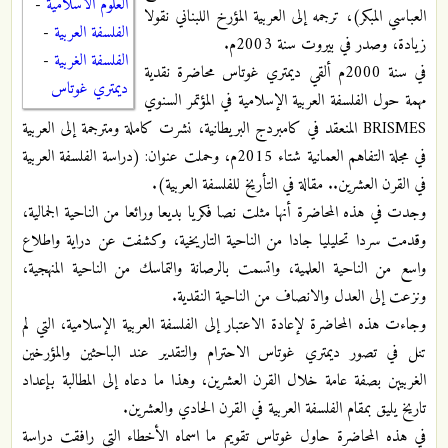
العلوم الاسلامية
-
العباسي المبكر)، ترجمه إلى العربية المؤرخ اللبناني نقولا
الفلسفة العربية
-
زيادة، وصدر في بيروت سنة 2003م.
الفلسفة الغربية
-
في سنة 2000م ألقي ديمتري غوتاس محاضرة نقدية
ديمتري غوتاس
مهمة حول الفلسفة العربية الإسلامية في المؤتمر السنوي
BRISMES المنعقد في كامبردج البريطانية، نشرت كاملة ومترجمة إلى العربية
في مجلة التفاهم العمانية شتاء 2015م، وحملت عنوان: (دراسة الفلسفة العربية
في القرن العشرين.. مقالة في التأريخ للفلسفة العربية).
وجدت في هذه المحاضرة أنها مثلت نصا فكريا بديعا ورائعا من الناحية الجمالية،
وقدمت سردا تحليليا جادا من الناحية التاريخية، وكشفت عن دراية واطلاع
واسع من الناحية العلمية، واتسمت بالرصانة والتماسك من الناحية المنهجية،
ونزعت إلى العدل والانصاف من الناحية النقدية.
وجاءت هذه المحاضرة لإعادة الاعتبار إلى الفلسفة العربية الإسلامية، التي لم
تنل في تصور ديمتري غوتاس الاحترام والتقدير عند الباحثين والمؤرخين
الغربيين بصفة عامة خلال القرن العشرين، وهذا ما دعاه إلى المطالبة بإعداد
تاريخ يليق بمقام الفلسفة العربية في القرن الحادي والعشرين.
في هذه المحاضرة حاول غوتاس تقويم ما اسماه الأخطاء التي رافقت دراسة