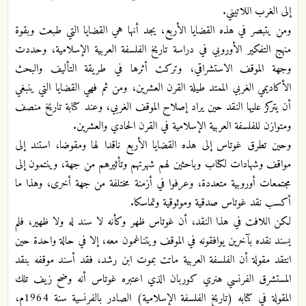
إلى الغرب اللاتيني.
ومن يتبصر في هذه القضايا الأربع، يجد أنها هي القضايا التي طبعت وبقوة
منهج التفكير الأوروبي في دراسة تاريخ الفلسفة العربية الإسلامية، وحددت
وجهة الموقف الاستشراقي، وتركت أثرها في طريقة التأليف والبحث
الأكاديمي الغربي الممتد طيلة القرن العشرين، ومن ثم فهي القضايا التي ينبغي
أن يتركز عليها النقد حين يراد إصلاح الموقف الغربي، وعند كتابة تاريخ منصف
ومتوازن للفلسفة العربية الإسلامية في القرن الحادي والعشرين.
وحين تطرق غوتاس إلى هذه القضايا الأربع ناقدا لها ومقوضا، استند إلى
مواقف وشهادات لكتاب وباحثين لهم شهرتهم وتأثيرهم من جهة، وينتمون إلى
مجتمعات أوروبية متعددة، وعرفوا في أزمنة مختلفة من جهة أخرى، وهذا ما
أكسب نقد غوتاس صدقية وموثوقية وتماسكا.
لكن اللافت في هذا النقد، أن غوتاس ظهر وكأنه لا سند له ولا ظهير، فلم
يسند نقده بآخرين يوافقونه في الموقف ويتناغمون معه، إلا في حالة واحدة حين
انتقد مقولة أن الفلسفة العربية ماتت بموت ابن رشد، فقد أسند موقفه بنقد
المستشرق الفرنسي هنري كوربان الذي اعتبره غوتاس أنه وضح زيف تلك
المقولة في كتابه (تاريخ الفلسفة الإسلامية) الصادر بالفرنسية سنة 1964م،