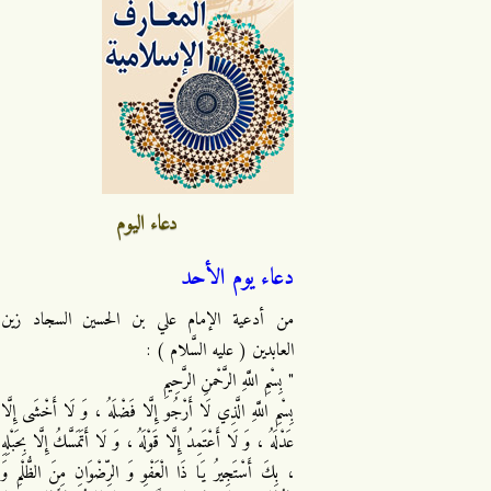
دعاء اليوم
دعاء يوم الأحد
من أدعية الإمام علي بن الحسين السجاد زين
العابدين ( عليه السَّلام ) :
" بِسْمِ اللَّهِ الرَّحْمنِ الرَّحِيمِ
بِسْمِ اللَّهِ الَّذِي لَا أَرْجُو إِلَّا فَضْلَهُ ، وَ لَا أَخْشَى إِلَّا
عَدْلَهُ ، وَ لَا أَعْتَمِدُ إِلَّا قَوْلَهُ ، وَ لَا أَتَمَسَّكُ إِلَّا بِحَبْلِهِ
، بِكَ أَسْتَجِيرُ يَا ذَا الْعَفْوِ وَ الرِّضْوَانِ مِنَ الظُّلْمِ وَ