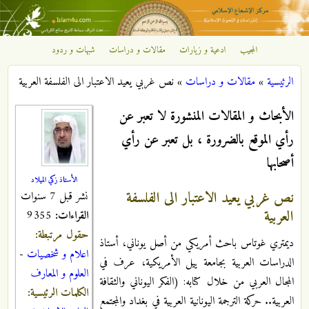
تجاوز إلى المحتوى الرئيسي
المجيب
ادعية و زيارات
مقالات و دراسات
شبهات و ردود
مركز
الرئيسية
»
مقالات و دراسات
»
نص غربي يعيد الاعتبار الى الفلسفة العربية
الإشعاع
أنت هنا
الأبحاث و المقالات المنشورة لا تعبر عن
الإسلامي
رأي الموقع بالضرورة ، بل تعبر عن رأي
أصحابها
الأستاذ زكي الميلاد
نص غربي يعيد الاعتبار الى الفلسفة
نشر قبل 7 سنوات
العربية
القراءات:
9355
حقول مرتبطة:
ديمتري غوتاس باحث أمريكي من أصل يوناني، أستاذ
اعلام و شخصيات
-
الدراسات العربية بجامعة ييل الأمريكية، عرف في
العلوم و المعارف
المجال العربي من خلال كتابه: (الفكر اليوناني والثقافة
الكلمات الرئيسية:
العربية.. حركة الترجمة اليونانية العربية في بغداد والمجتمع