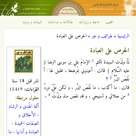
تجاوز إلى المحتوى الرئيسي
المجيب
ادعية و زيارات
مقالات و دراسات
شبهات و ردود
مركز
الرئيسية
»
طرائف و عبر
»
الحرص على العبادة
الإشعاع
أنت هنا
الحرص على العبادة
الإسلامي
1
لمّا ولَدَت السيدة تكتم
الإمامَ علي بن موسى الرضا (
عليه السَّلام ) قالت : أعينوني بمُرضعة ، فقيل لها : أ
2
نَقَصَ الدَّرُّ
؟
نشر قبل 18 سنة
قالت : ما أكذب ، ما نَقَصَ الدَّر ، و لكن عَلّيَ ورِدٌ
القراءات:
15419
4
3
من صلاتي و تسبيحي ، و قد نقص منذ ولَدْتُ
.
حقول مرتبطة:
أئمة الهُدى و الرشاد
-
الأخلاق و
الصفات الحميدة
-
العبادة و آدابها
-
ما