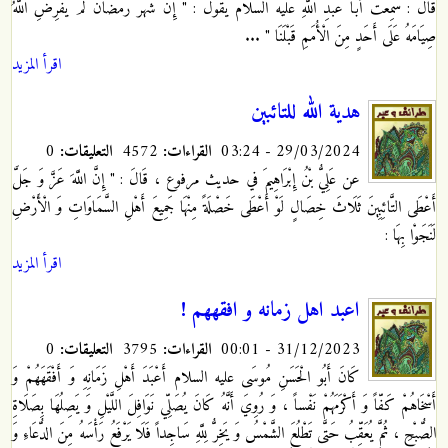
قَالَ : سَمِعْتُ أَبَا عَبْدِ اللَّهِ عليه السلام يَقُولُ‏ : " إِنَّ شَهْرَ رَمَضَانَ لَمْ يَفْرِضِ اللَّهُ
صِيَامَهُ عَلَى أَحَدٍ مِنَ الْأُمَمِ قَبْلَنَا " ...
اقرأ المزيد
هدية الله للتائبين
29/03/2024 - 03:24
القراءات:
4572
التعليقات:
0
عن عَلِيُّ بْنُ إِبْرَاهِيمَ في حديث مرفوع ، قَالَ : " إِنَّ اللَّهَ عَزَّ وَ جَلَّ
أَعْطَى التَّائِبِينَ ثَلَاثَ خِصَالٍ لَوْ أَعْطَى خَصْلَةً مِنْهَا جَمِيعَ أَهْلِ السَّمَاوَاتِ وَ الْأَرْضِ
لَنَجَوْا بِهَا :
اقرأ المزيد
اعبد اهل زمانه و افقههم !
31/12/2023 - 00:01
القراءات:
3795
التعليقات:
0
كَانَ أَبُو الْحَسَنِ مُوسَى عليه السلام أَعْبَدَ أَهْلِ زَمَانِهِ وَ أَفْقَهَهُمْ وَ
أَسْخَاهُمْ كَفّاً وَ أَكْرَمَهُمْ نَفْساً ، وَ رُوِيَ أَنَّهُ كَانَ يُصَلِّي نَوَافِلَ اللَّيْلِ وَ يَصِلُهَا بِصَلَاةِ
الصُّبْحِ ، ثُمَّ يُعَقِّبُ حَتَّى تَطْلُعَ الشَّمْسُ وَ يَخِرُّ لِلَّهِ سَاجِداً فَلَا يَرْفَعُ رَأْسَهُ مِنَ الدُّعَاءِ وَ