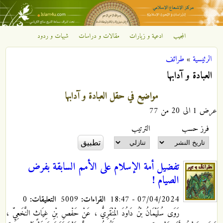
تجاوز إلى المحتوى الرئيسي
المجيب
ادعية و زيارات
مقالات و دراسات
شبهات و ردود
مركز
الرئيسية
»
طرائف
الإشعاع
أنت هنا
العبادة و آدابها
الإسلامي
مواضيع في حقل العبادة و آدابها
عرض 1 الى 20 من 77
‏فرز حسب ‏
‏الترتيب ‏
تفضيل أمة الإسلام على الأمم السابقة بفرض
الصيام !
07/04/2024 - 18:47
القراءات:
5009
التعليقات:
0
رَوَى سُلَيْمَانُ بْنُ دَاوُدَ الْمِنْقَرِيُّ ، عَنْ حَفْصِ بْنِ غِيَاثٍ النَّخَعِيِّ ،