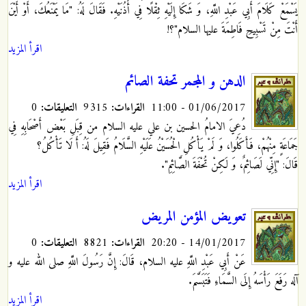
يَسْمَعْ كَلَامَ أَبِي عَبْدِ اللَّهِ، وَ شَكَا إِلَيْهِ ثِقْلًا فِي أُذُنَيْهِ. فَقَالَ لَهُ: "مَا يَمْنَعُكَ، أَوْ أَيْنَ
أَنْتَ مِنْ تَسْبِيحِ‏ فَاطِمَةَ عليها السلام"؟!
اقرأ المزيد
الدهن و المجمر تحفة الصائم
01/06/2017 - 11:00
القراءات:
9315
التعليقات:
0
دُعِيَ الامامُ الحسين بن علي عليه السلام من قِبَلِ بَعْض أَصْحَابِهِ فِي
جَمَاعَةٍ مِنْهُمْ، فَأَكَلُوا، وَ لَمْ يَأْكُلِ الْحُسَيْنُ عَلَيْهِ السَّلَامُ فَقِيلَ لَهُ: أَ لَا تَأْكُلُ؟
قَالَ: "إِنِّي لَصَائِمٌ، وَ لَكِنْ تُحْفَةَ الصَّائِمِ".
اقرأ المزيد
تعويض المؤمن المريض
14/01/2017 - 20:20
القراءات:
8821
التعليقات:
0
عَنْ أَبِي عَبْدِ اللَّهِ
عليه السلام، قَالَ: إِنَّ رَسُولَ اللَّهِ صلى الله عليه و
آله رَفَعَ رَأْسَهُ إِلَى السَّمَاءِ فَتَبَسَّمَ.
اقرأ المزيد