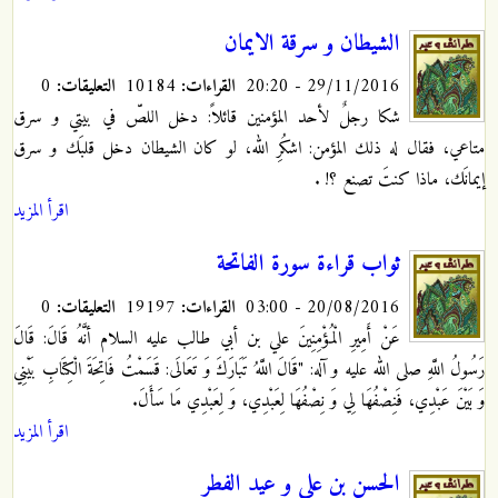
الشيطان و سرقة الايمان
29/11/2016 - 20:20
القراءات:
10184
التعليقات:
0
شكا رجلٌ لأحد المؤمنين قائلاً: دخل اللصّ في بيتي و سرق
متاعي، فقال له ذلك المؤمن: اشكُرِ الله، لو كان الشيطان دخل قلبَك و سرق
إيمانَك، ماذا كنتَ تصنع ؟!
.
اقرأ المزيد
ثواب قراءة سورة الفاتحة
20/08/2016 - 03:00
القراءات:
19197
التعليقات:
0
عَنْ أَمِيرِ الْمُؤْمِنِينَ علي بن أبي طالب عليه السلام أنَّهُ قَالَ: قَالَ
رَسُولُ اللَّهِ صلى الله عليه و آله: "قَالَ اللَّهُ تَبَارَكَ وَ تَعَالَى:‏ قَسَمْتُ فَاتِحَةَ الْكِتَابِ بَيْنِي
وَ بَيْنَ عَبْدِي، فَنِصْفُهَا لِي وَ نِصْفُهَا لِعَبْدِي، وَ لِعَبْدِي مَا سَأَلَ.
اقرأ المزيد
الحسن بن علي و عيد الفطر