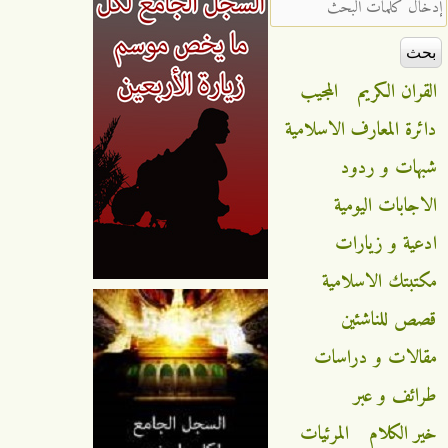
‏إدخال كلمات البحث ‏
القران الكريم
المجيب
دائرة المعارف الاسلامية
شبهات و ردود
الاجابات اليومية
ادعية و زيارات
مكتبتك الاسلامية
قصص للناشئين
مقالات و دراسات
طرائف و عبر
خير الكلام
المرئيات