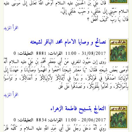
قَالَ عَلِيُّ
بْنُ الْحُسَيْنِ عليه السلام‏ أَوْحَى اللَّهُ تَعَالَى إِلَى مُوسَى عليه
السلام حَبِّبْنِي إِلَى خَلْقِي، وَ حَبِّبْ خَلْقِي إِلَيَّ.
قَالَ: يَا رَبِّ كَيْفَ أَفْعَلُ ؟
اقرأ المزيد
نصائح و وصايا الامام محمد الباقر لشيعته
31/08/2017 - 11:00
القراءات:
8881
التعليقات:
0
رَوى إبن حَیُّون المغربي‏ عَنْ أَبِي جَعْفَرٍ مُحَمَّدِ
بْنِ عَلِيٍّ عليه السلام‏ أَنَّهُ
أَوْصَى بَعْضَ شِيعَتِهِ فَقَالَ: "يَا مَعْشَرَ شِيعَتِنَا اسْمَعُوا وَ افْهَمُوا وَصَايَانَا وَ عَهْدَنَا إِلَى
أَوْلِيَائِنَا: اصْدُقُوا فِي قَوْلِكُمْ، وَ بَرُّوا فِي أَيْمَانِكُمْ لِأَوْلِيَائِكُمْ وَ أَعْدَائِكُمْ، وَ تَوَاسَوْا
بِأَمْوَالِكُمْ، وَ تَحَابُّوا بِقُلُوبِكُمْ، وَ تَصَدَّقُوا عَلَى فُق
اقرأ المزيد
التعالج بتسبيح فاطمة الزهراء
20/06/2017 - 11:00
القراءات:
8834
التعليقات:
0
رُوِيَ أنَّهُ دَخَلَ رَجُلٌ عَلَى أَبِي عَبْدِ اللَّهِ عليه السلام وَ كَلَّمَهُ فَلَمْ