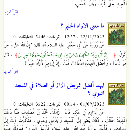
التَّمْجِيدِ حَتَّى يَقْرُبَ زَوَالُ الشَّمْسِ‏.
اقرأ المزيد
ما معنى الاواه الحليم ؟
22/11/2023 - 12:57
القراءات:
5446
التعليقات:
0
عَنْ زُرَارَةَ عَنْ أَبِي جَعْفَرٍ
عليه السلام أنه قَالَ: " إِنَّ اللَّهَ عَزَّ وَ جَلَّ
... إِنَّ الَّذِينَ يَسْتَكْبِرُونَ عَنْ عِبَادَتِي سَيَدْخُلُونَ جَهَنَّمَ دَاخِرِينَ
يَقُولُ :
﴿
﴾
، قَالَ
هُوَ الدُّعَاءُ ، وَ أَفْضَلُ‏ الْعِبَادَةِ الدُّعَاءُ ". قُلْتُ : إِنَ‏ إِبْراهِيمَ لَأَوَّاهٌ‏ حَلِيمٌ‏ ؟
اقرأ المزيد
ايهما أفضل تمريض الزائر أو الصلاة في المسجد
النبوي ؟
01/09/2023 - 00:54
القراءات:
3522
التعليقات:
0
عَنْ مُرَازِمِ بْنِ حَكِيمٍ قَالَ : زَامَلْتُ مُحَمَّدَ بْنَ مُصَادِفٍ فَلَمَّا دَخَلْنَا
الْمَدِينَةَ اعْتَلَلْتُ
، فَكَانَ يَمْضِي إِلَى الْمَسْجِدِ وَ يَدَعُنِي وَحْدِي ، فَشَكَوْتُ ذَلِكَ إِلَى
مُصَادِفٍ ، فَأَخْبَرَ بِهِ أَبَا عَبْدِ اللَّهِ
عليه السلام فَأَرْسَلَ إِلَيْهِ : " قُعُودُكَ عِنْدَهُ