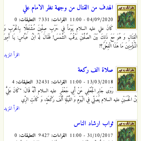
الهدف من القتال من وجهة نظر الامام علي
04/09/2020 - 11:00
القراءات:
7331
التعليقات:
0
كَانَ علي عليه السلام يَوْماً فِي حَرْبِ صِفِّينَ مُشْتَغِلًا بِالْحَرْبِ وَ
الْقِتَالِ وَ هُوَ مَعَ ذَلِكَ بَيْنَ الصَّفَّيْنِ يَرْقُبُ الشَّمْسَ! فَقَالَ لَهُ ابْنُ عَبَّاسٍ: يَا أَمِيرَ
الْمُؤْمِنِينَ مَا هَذَا الْفِعْلُ؟!
اقرأ المزيد
صلاة الف ركعة
13/03/2018 - 11:00
القراءات:
32431
التعليقات:
4
رَوَى جَابِر الْجُعْفِي عَنْ أَبِي جَعْفَرٍ
عليه السلام أنَّهُ قَالَ: "كَانَ عَلِيُّ
بْنُ الْحُسَيْنِ عليه السلام يُصَلِّي فِي الْيَوْمِ وَ اللَّيْلَةِ أَلْفَ رَكْعَةٍ، وَ كَانَتِ الرِّي
اقرأ المزيد
ثواب ارشاد الناس
31/10/2017 - 11:00
القراءات:
9427
التعليقات:
0