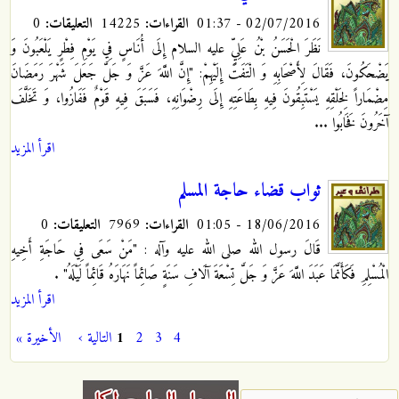
02/07/2016 - 01:37
القراءات:
14225
التعليقات:
0
نَظَرَ الْحَسَنُ بْنُ عَلِيٍّ عليه السلام إِلَى أُنَاسٍ فِي يَوْمِ فِطْرٍ يَلْعَبُونَ وَ
يَضْحَكُونَ، فَقَالَ لِأَصْحَابِهِ وَ الْتَفَتَ إِلَيْهِمْ: "إِنَّ اللَّهَ عَزَّ وَ جَلَّ جَعَلَ شَهْرَ رَمَضَانَ
مِضْمَاراً لِخَلْقِهِ يَسْتَبِقُونَ فِيهِ بِطَاعَتِهِ إِلَى رِضْوَانِهِ، فَسَبَقَ فِيهِ قَوْمٌ فَفَازُوا، وَ تَخَلَّفَ
آخَرُونَ فَخَابُوا ...
اقرأ المزيد
ثواب قضاء حاجة المسلم
18/06/2016 - 01:05
القراءات:
7969
التعليقات:
0
قَالَ رسول الله صلى الله عليه وآله : "مَنْ سَعَى فِي حَاجَةِ أَخِيهِ
الْمُسْلِمِ فَكَأَنَّمَا عَبَدَ اللَّهَ عَزَّ وَ جَلَّ تِسْعَةَ آلَافِ سَنَةٍ صَائِماً نَهَارَهُ قَائِماً لَيْلَهُ" ‏.
اقرأ المزيد
4
3
2
1
التالية ›
الأخيرة »
الصفحات