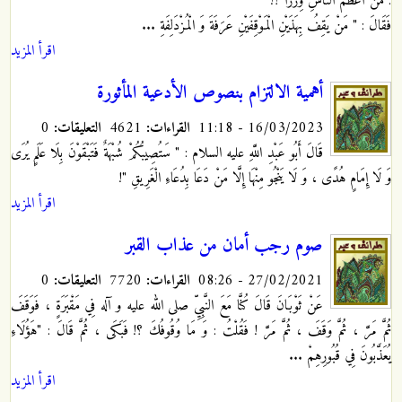
: مَنْ أَعْظَمُ النَّاسِ وِزْراً ؟!
فَقَالَ : " مَنْ يَقِفُ بِهَذَيْنِ الْمَوْقِفَيْنِ عَرَفَةَ وَ الْمُزْدَلِفَةِ ...
اقرأ المزيد
أهمية الالتزام بنصوص الأدعية المأثورة
16/03/2023 - 11:18
القراءات:
4621
التعليقات:
0
قَالَ أَبُو عَبْدِ اللَّهِ
عليه السلام‏ : " سَتُصِيبُكُمْ شُبْهَةٌ فَتَبْقَوْنَ بِلَا عَلَمٍ يُرَى
وَ لَا إِمَامٍ هُدًى ، وَ لَا يَنْجُو مِنْهَا إِلَّا مَنْ دَعَا بِدُعَاءِ الْغَرِيقِ "!
اقرأ المزيد
صوم رجب أمان من عذاب القبر
27/02/2021 - 08:26
القراءات:
7720
التعليقات:
0
عَنْ ثَوْبَانَ قَالَ‏ كُنَّا مَعَ النَّبِيِّ صلى الله عليه و آله فِي مَقْبَرَةٍ ، فَوَقَفَ
ثُمَّ مَرَّ ، ثُمَّ وَقَفَ ، ثُمَّ مَرَّ ! فَقُلْتُ : وَ مَا وُقُوفُكَ ؟! فَبَكَى ، ثُمَّ قَالَ : "هَؤُلَاءِ
يُعَذَّبُونَ‏ فِي‏ قُبُورِهِمْ‏ ...
اقرأ المزيد