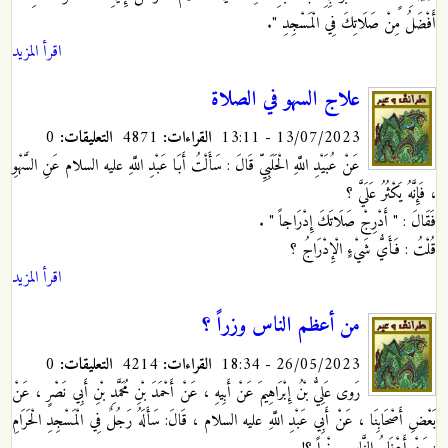
أَفْضَلُ مِنْ صَلَاتِكَ فِي الْمَسْجِدِ ".
اقرأ المزيد
علاج السهو في الصلاة
13/07/2023 - 13:11
القراءات:
4871
التعليقات:
0
عَنْ عُبَيْدِ اللَّهِ الْحَلَبِيِّ قَالَ : سَأَلْتُ أَبَا عَبْدِ اللَّهِ عليه السلام عَنِ السَّهْوِ
، فَإِنَّهُ يَكْثُرُ عَلَيَّ ؟
فَقَالَ : " أَدْرِجْ صَلَاتَكَ إِدْرَاجاً " .
قُلْتُ : فَأَيُّ شَيْ‏ءٍ الْإِدْرَاجُ ؟
اقرأ المزيد
من أعظم الناس وزراً ؟
26/05/2023 - 18:34
القراءات:
4214
التعليقات:
0
رَوى عَلِيُّ بْنُ إِبْرَاهِيمَ عَنْ أَبِيهِ ، عَنْ أَحْمَدَ بْنِ مُحَمَّدِ بْنِ أَبِي نَصْرٍ ، عَنْ
بَعْضِ أَصْحَابِنَا ، عَنْ أَبِي عَبْدِ اللَّهِ عليه السلام ، قَالَ: سَأَلَهُ رَجُلٌ فِي الْمَسْجِدِ الْحَرَامِ