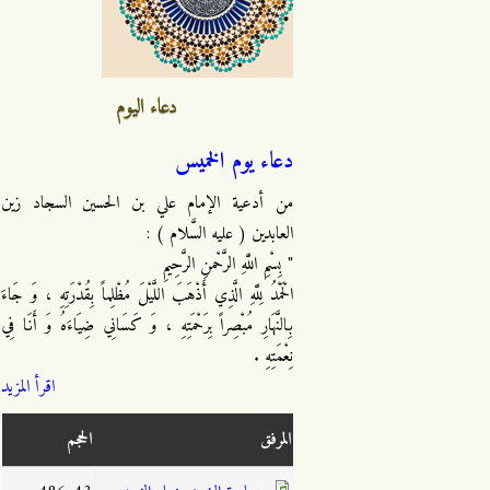
دعاء اليوم
دعاء يوم الخميس
من أدعية الإمام علي بن الحسين السجاد زين
العابدين ( عليه السَّلام ) :
" بِسْمِ اللَّهِ الرَّحْمنِ الرَّحِيمِ
الْحَمْدُ لِلَّهِ الَّذِي أَذْهَبَ اللَّيْلَ مُظْلِماً بِقُدْرَتِهِ ، وَ جَاءَ
بِالنَّهَارِ مُبْصِراً بِرَحْمَتِهِ ، وَ كَسَانِي ضِيَاءَهُ وَ أَنَا فِي
نِعْمَتِهِ .
اقرأ المزيد
المرفق
الحجم