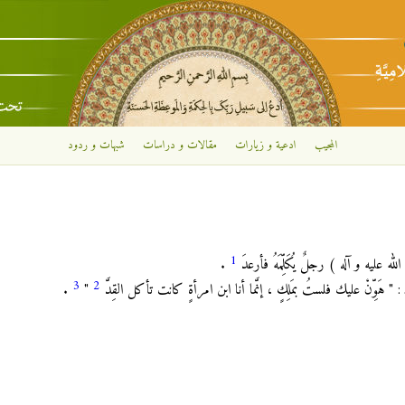
تجاوز إلى المحتوى الرئيسي
المجيب
ادعية و زيارات
مقالات و دراسات
شبهات و ردود
1
 عليه و آله ) رجلٌ يُكَلِّمَهُ فأرعدَ
.
3
2
 هَوِّنْ عليك فلستُ بمَلِكٍ ، إنَّما أنا ابن امرأةٍ كانت تأكل القِدَّ
"
.