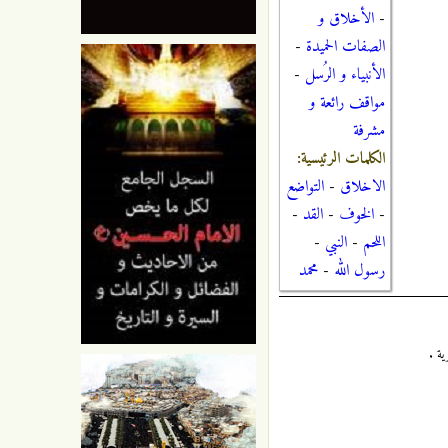
-
الأخلاق و
الصفات الحميدة
-
الأنبياء و الرُسل
-
مواقف رائعة و
مشرفة
الكلمات الرئيسية:
الاخلاق
-
التواضع
-
الخوف
-
القد
-
اللحم
-
النبي
-
رسول الله
-
محمد