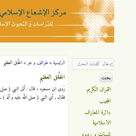
مركز
الإشعاع
‏إدخال كلمات البحث ‏
الرئيسية
»
طرائف و عبر
»
الخُلق العظيم
أنت هنا
الإسلامي
الخُلق العظيم
القران الكريم
رَوى ابن مسعود ، قال : أتى النبي ( صلى الله
فقال ـ أي النبي ( صلى الله عليه و آله ) ـ : "
المجيب
دائرة المعارف
الاسلامية
شبهات و ردود