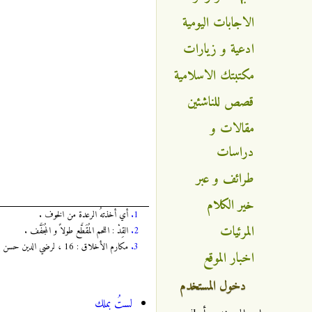
الاجابات اليومية
ادعية و زيارات
مكتبتك الاسلامية
قصص للناشئين
مقالات و
دراسات
طرائف و عبر
خير الكلام
1.
أي أخذتهُ الرعدة من الخوف .
المرئيات
2.
القِدْ : اللحم المُقَطَّع طولاً و المُجَفَّف .
3.
مكارم الأخلاق : 16 ، لرضي الدين حسن بن فضل الطبرسي ، من علماء القرن السادس الهجري ، طبعة : إنتشارات شريف ، قم / إيران ، 1412 هجرية .
اخبار الموقع
دخول المستخدم
لستُ بملك