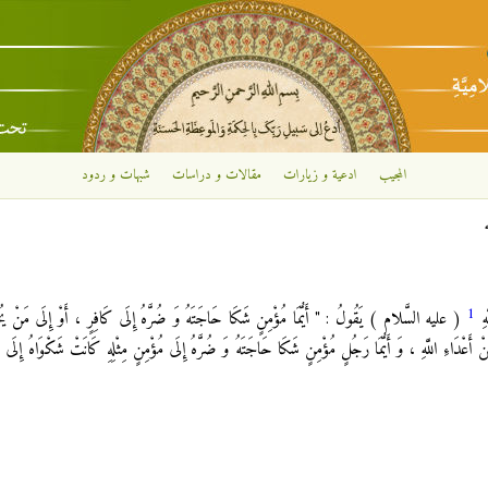
تجاوز إلى المحتوى الرئيسي
المجيب
ادعية و زيارات
مقالات و دراسات
شبهات و ردود
1
َهِ
( عليه السَّلام ) يَقُولُ : " أَيُّمَا مُؤْمِنٍ شَكَا حَاجَتَهُ وَ ضُرَّهُ إِلَى كَافِرٍ ، أَوْ إِلَى مَنْ يُخَا
 مِنْ أَعْدَاءِ اللَّهِ ، وَ أَيُّمَا رَجُلٍ مُؤْمِنٍ شَكَا حَاجَتَهُ وَ ضُرَّهُ إِلَى مُؤْمِنٍ مِثْلِهِ كَانَتْ شَكْوَاهُ إِلَى الل