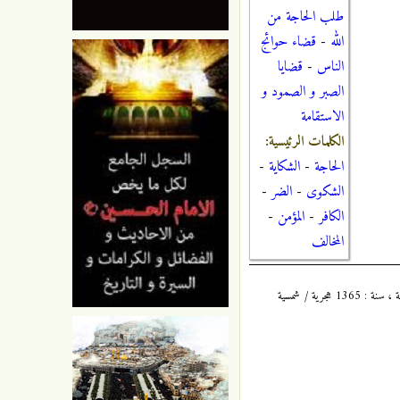
طلب الحاجة من
الله
-
قضاء حوائج
الناس
-
قضايا
الصبر و الصمود و
الاستقامة
الكلمات الرئيسية:
الحاجة
-
الشكاية
-
الشكوى
-
الضر
-
الكافر
-
المؤمن
-
المخالف
الكافي : 8 / 144 ، للشيخ أبي جعفر محمد بن يعقوب بن إسحاق الكُليني ، المُلَقَّب بثقة الإسلام ، المتوفى سنة : 329 هجرية ، طبعة دار الكتب الإسلامية ، سنة : 1365 هجرية / شمسية