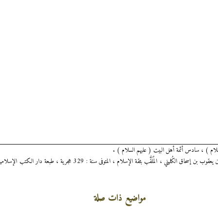
َّلام ) ، سادس أئمة أهل البيت ( عليهم السلام ) .
مواضيع ذات صلة