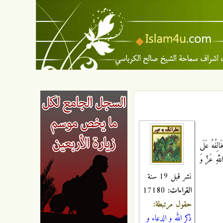
لِفُهُ عَلَى
َّهِ عَزَّ وَ
نشر قبل 19 سنة
القراءات:
17180
حقول مرتبطة:
ذكر الله و الدعاء و