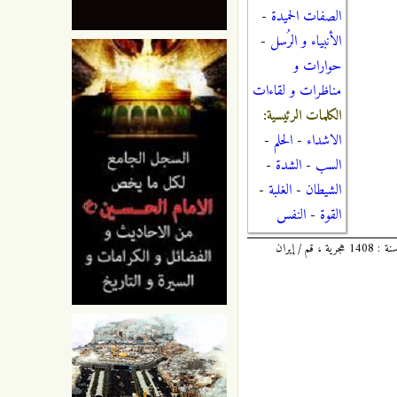
الصفات الحميدة
-
الأنبياء و الرُسل
-
حوارات و
مناظرات و لقاءات
الكلمات الرئيسية:
الاشداء
-
الحلم
-
السب
-
الشدة
-
الشيطان
-
الغلبة
-
القوة
-
النفس
مستدرك وسائل الشيعة : 11 / 289 ، للشيخ المحدث النوري ، المولود سنة : 1254 هجرية ، و المتوفى سنة : 1320 هجرية ، طبعة : مؤسسة آل البيت ، سنة : 1408 هجرية ، قم / إيران