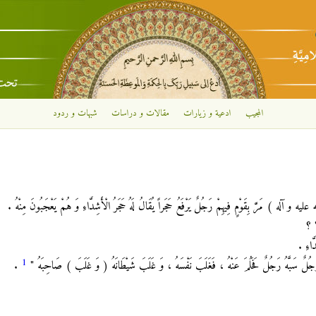
تجاوز إلى المحتوى الرئيسي
المجيب
ادعية و زيارات
مقالات و دراسات
شبهات و ردود
يه و آله ) مَرَّ بِقَوْمٍ فِيهِمْ رَجُلٌ يَرْفَعُ حَجَراً يُقَالُ لَهُ حَجَرُ الْأَشِدَّاءِ وَ هُمْ يَعْجَبُونَ مِنْهُ .
" ؟
َّاءِ .
1
، رَجُلٌ سَبَّهُ رَجُلٌ فَحَلُمَ عَنْهُ ، فَغَلَبَ نَفْسَهُ ، وَ غَلَبَ شَيْطَانَهُ ( وَ غَلَبَ ) صَاحِبَهُ "
.