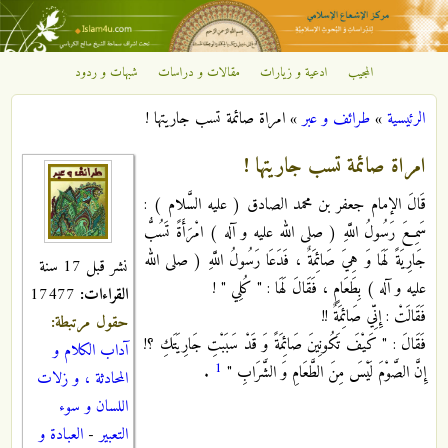
تجاوز إلى المحتوى الرئيسي
المجيب
ادعية و زيارات
مقالات و دراسات
شبهات و ردود
مركز
الرئيسية
»
طرائف و عبر
»
امراة صائمة تسب جاريتها !
الإشعاع
أنت هنا
امراة صائمة تسب جاريتها !
الإسلامي
قَالَ الإمام جعفر بن محمد الصادق ( عليه السَّلام ) :
سَمِعَ رَسُولُ اللَّهِ ( صلى الله عليه و آله ) امْرَأَةً تَسُبُّ
جَارِيَةً لَهَا وَ هِيَ صَائِمَةٌ ، فَدَعَا رَسُولُ اللَّهِ ( صلى الله
نشر قبل 17 سنة
عليه و آله ) بِطَعَامٍ ، فَقَالَ لَهَا : " كُلِي " !
القراءات:
17477
فَقَالَتْ : إِنِّي صَائِمَةٌ !!
حقول مرتبطة:
فَقَالَ : " كَيْفَ تَكُونِينَ صَائِمَةً وَ قَدْ سَبَبْتِ جَارِيَتَكِ ؟!
آداب الكلام و
1
إِنَّ الصَّوْمَ لَيْسَ مِنَ الطَّعَامِ وَ الشَّرَابِ "
.
المحادثة ، و زلات
اللسان و سوء
التعبير
-
العبادة و