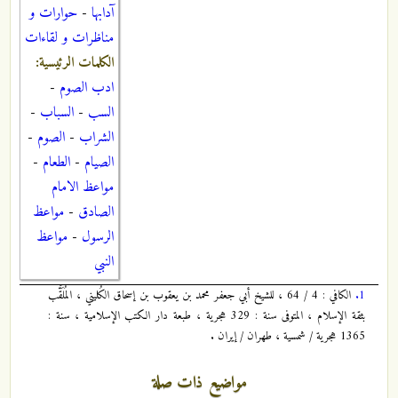
آدابها
-
حوارات و
مناظرات و لقاءات
الكلمات الرئيسية:
ادب الصوم
-
السب
-
السباب
-
الشراب
-
الصوم
-
الصيام
-
الطعام
-
مواعظ الامام
الصادق
-
مواعظ
الرسول
-
مواعظ
النبي
1.
الكافي : 4 / 64 ، للشيخ أبي جعفر محمد بن يعقوب بن إسحاق الكُليني ، المُلَقَّب
بثقة الإسلام ، المتوفى سنة : 329 هجرية ، طبعة دار الكتب الإسلامية ، سنة :
1365 هجرية / شمسية ، طهران / إيران .
مواضيع ذات صلة