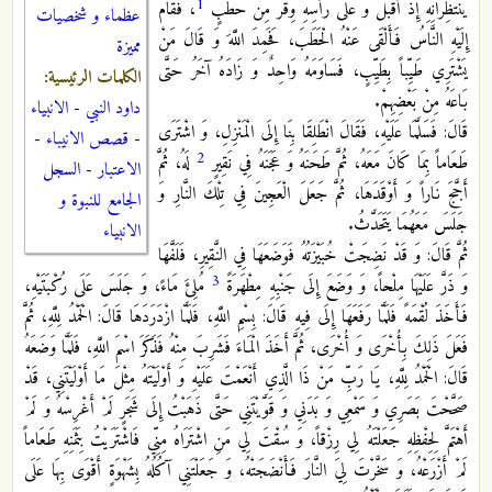
1
يَنْتَظِرَانِهِ إِذْ أَقْبَلَ وَ عَلَى رَأْسِهِ وِقْرٌ مِنْ حَطَبٍ
، فَقَامَ
عظماء و شخصيات
إِلَيْهِ النَّاسُ فَأَلْقَى عَنْهُ الْحَطَبَ، فَحَمِدَ اللَّهَ وَ قَالَ مَنْ
مميزة
يَشْتَرِي طَيِّباً بِطَيِّبٍ، فَسَاوَمَهُ وَاحِدٌ وَ زَادَهُ آخَرُ حَتَّى
الكلمات الرئيسية:
بَاعَهُ مِنْ بَعْضِهِمْ.
داود النبي
-
الانبياء
قَالَ: فَسَلَّمَا عَلَيْهِ، فَقَالَ انْطَلِقَا بِنَا إِلَى الْمَنْزِلِ، وَ اشْتَرَى
-
قصص الانيباء
-
2
طَعَاماً بِمَا كَانَ مَعَهُ، ثُمَّ طَحَنَهُ وَ عَجَنَهُ فِي نَقِيرٍ
لَهُ، ثُمَّ
الاعتبار
-
السجل
أَجَّجَ نَاراً وَ أَوْقَدَهَا، ثُمَّ جَعَلَ الْعَجِينَ فِي تِلْكَ النَّارِ وَ
الجامع للنبوة و
جَلَسَ مَعَهُمَا يَتَحَدَّثُ.
الانبياء
ثُمَّ قَالَ: وَ قَدْ نَضِجَتْ خُبَيْزَتُهُ فَوَضَعَهَا فِي النَّقِيرِ، فَلَفَّهَا
3
وَ ذَرَّ عَلَيْهَا مِلْحاً، وَ وَضَعَ إِلَى جَنْبِهِ مِطْهَرَةً
مُلِئَ مَاءً، وَ جَلَسَ عَلَى رُكْبَتَيْهِ،
فَأَخَذَ لُقْمَهً فَلَمَّا رَفَعَهَا إِلَى فِيهِ قَالَ: بِسْمِ اللَّهِ، فَلَمَّا ازْدَرَدَهَا قَالَ: الْحَمْدُ لِلَّهِ، ثُمَّ
فَعَلَ ذَلِكَ بِأُخْرَى وَ أُخْرَى، ثُمَّ أَخَذَ الْمَاءَ فَشَرِبَ مِنْهُ فَذَكَرَ اسْمَ اللَّهِ، فَلَمَّا وَضَعَهُ
قَالَ: الْحَمْدُ لِلَّهِ، يَا رَبِّ مَنْ ذَا الَّذِي أَنْعَمْتَ عَلَيْهِ وَ أَوْلَيْتَهُ مِثْلَ مَا أَوْلَيْتَنِي، قَدْ
صَحَّحْتَ بَصَرِي وَ سَمْعِي وَ بَدَنِي وَ قَوَّيْتَنِي حَتَّى ذَهَبْتُ إِلَى شَجَرٍ لَمْ أَغْرِسْهُ وَ لَمْ
أَهْتَمَّ لِحِفْظِهِ جَعَلْتَهُ لِي رِزْقاً، وَ سُقْتَ لِي مَنِ اشْتَرَاهُ مِنِّي فَاشْتَرَيْتُ بِثَمَنِهِ طَعَاماً
لَمْ أَزْرَعْهُ، وَ سَخَّرْتَ لِيَ النَّارَ فَأَنْضَجَتْهُ، وَ جَعَلْتَنِي آكُلُهُ بِشَهْوَةٍ أَقْوَى بِهَا عَلَى