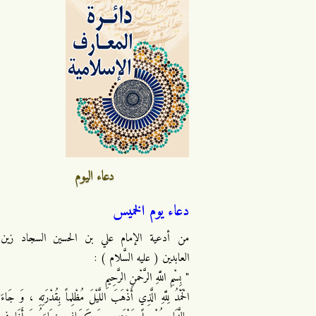
دعاء اليوم
دعاء يوم الخميس
من أدعية الإمام علي بن الحسين السجاد زين
العابدين ( عليه السَّلام ) :
" بِسْمِ اللَّهِ الرَّحْمنِ الرَّحِيمِ
الْحَمْدُ لِلَّهِ الَّذِي أَذْهَبَ اللَّيْلَ مُظْلِماً بِقُدْرَتِهِ ، وَ جَاءَ