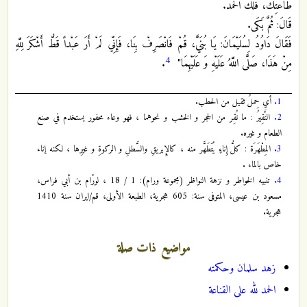
طَاعَتِكَ، فَلَكَ الْحَمْدُ.
قَالَ: ثُمَّ بَكَى.
فَقَالَ دَاوُدُ لِسُلَيْمَانَ: يَا بُنَيَّ، قُمْ فَانْصَرِفْ بِنَا، فَإِنِّي لَمْ أَرَ عَبْداً قَطُّ أَشْكَرَ لِلَّهِ
4
مِنْ هَذَا، صَلَّى اللَّهُ عَلَيْهِ وَ عَلَيْهِمَا‏"
.
1.
أي حِملُ ثقيل من الحطب.
2.
النَّقِيرُ : ما نُقِر من الحجر و الخشب و نحوهما ، فهو وعاء محفور يستخدم في صنع
الطعام و غيره.
3.
المِطْهَرَة : كلُّ إِناءٍ يُتَطَهَّر منه ، كالإِبريقِ والسَّطلِ و الركوةِ و غيرِها ، لكنه إناء
خاص بالماء .
4.
تنبيه الخواطر و نزهة النواظر (مجموعة ورام): 1 / 18 ، لورّام بن أبي فراس،
مسعود بن عيسى، المتوفى سنة: 605 هجرية، الطبعة الأولى، قم/ايران سنة 1410
هجرية.
مواضيع ذات صلة
زهد سلمان وحكمته
الحمد لله على القناعة