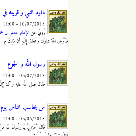
داود النبي و قرينه في ا
10/07/2018 - 11:00
رُوِيَ عن
الإمام جعفر بن مح
فَأَوْحَى اللَّهُ تَبَارَكَ وَ تَعَالَى إِلَيْهِ أَنَّ ذَلِكَ م
رسول الله و الجوع
03/07/2018 - 11:00
فَقَالَ صلى الله عليه و آله: "إِنَّ أَهْلَ
من يحاسب الناس يوم ا
03/06/2018 - 11:00
قَالَ أَعْرَابِيٌّ يَا رَسُولَ اللَّهِ مَنْ