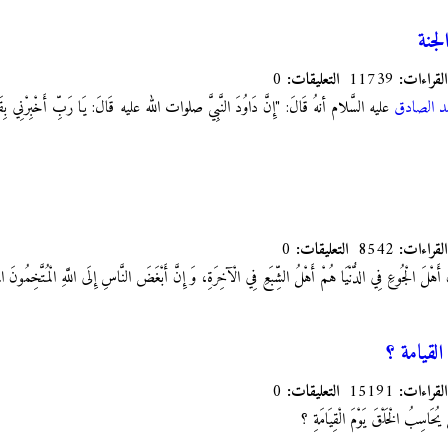
لجنة
القراءات:
11739
التعليقات:
0
مد الصادق
عليه السَّلام أنهُ قَالَ: "إِنَّ دَاوُدَ النَّبِيَّ صلوات الله عليه‏ قَالَ: يَا رَبِّ أَخْبِرْنِي بِقَرِ
القراءات:
8542
التعليقات:
0
 الْجُوعِ فِي الدُّنْيَا هُمْ أَهْلُ الشِّبَعِ فِي الْآخِرَةِ، وَ إِنَّ أَبْغَضَ النَّاسِ إِلَى اللَّهِ الْمُتَّخِمُونَ‏ الْم
لقيامة ؟
القراءات:
15191
التعليقات:
0
 يُحَاسِبُ الْخَلْقَ يَوْمَ الْقِيَامَةِ ؟