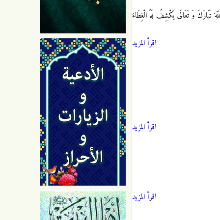
بَارَكَ وَ تَعَالَى يَكْشِفُ لَهُ الْغِطَاءَ
اقرأ المزيد
اقرأ المزيد
اقرأ المزيد