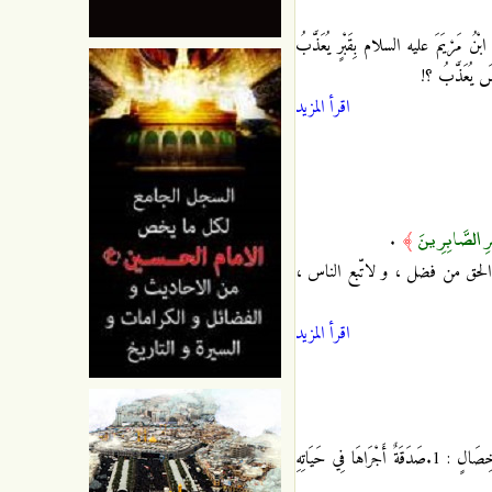
َرْيَمَ عليه السلام بِقَبْرٍ يُعَذَّبُ
يْسَ يُعَذَّبُ ؟!
اقرأ المزيد
رِ الصَّابِرِينَ
.
﴾
 الحق من فضل ، و لاتّبع الناس ،
اقرأ المزيد
رُوِيَ عن الامام جعفر بن محمد الصادق عليه السلام أنه قال‏ : " لَيْسَ‏ يَتْبَعُ‏ الرَّجُلَ‏ بَعْدَ مَوْتِهِ مِنَ الْأَجْرِ إِلَّا ثَلَاثُ خِصَالٍ : 1.صَدَقَةٌ أَجْرَاهَا فِي حَيَاتِهِ