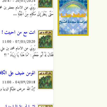
20/01/2024 - 20:47
رُوِيَ عن الامام جعفر بن محمد الصادق 
حَتَّى يَنْظُرَ إِلَى مَكَانِهِ مِنَ الْجَنَّةِ ...
انت مع من احببت !
07/05/2020 - 11:00
رُوِيَ عن الامام محمد بن علي الباقر عل
فَقَالَ لَهُ أَبُو جَعْفَرٍ
: "مَا هَذَا يَا زِيَادُ " !؟
المومن ضيف على الكافر 
04/09/2018 - 11:00
"إنّ اللّه عرض عليكم الدنيا و