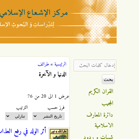
مركز
الإشعاع
‏إدخال كلمات البحث ‏
الرئيسية
»
طرائف
أنت هنا
الإسلامي
الدنيا و الآخرة
القران الكريم
عرض 1 الى 20 من 76
المجيب
‏فرز حسب ‏
‏الترتيب ‏
دائرة المعارف
الاسلامية
أثر الولد في رفع العذا
شبهات و ردود