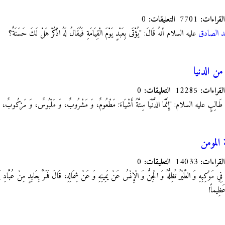
القراءات:
7701
التعليقات:
0
مد الصادق
عليه السلام أنهُ قَالَ: "يُؤْتَى بِعَبْدٍ يَوْمَ الْقِيَامَةِ فَيُقَالُ لَهُ اذْكُرْ هَلْ لَكَ حَسَنَةٌ؟
ن الدنيا
القراءات:
12285
التعليقات:
0
ُ أَبِي طَالِبٍ عليه السلام:‏ "إِنَّمَا الدُّنْيَا سِتَّةُ أَشْيَاءَ: مَطْعُومٌ، وَ مَشْرُوبٌ، وَ مَلْبُوسٌ، وَ مَرْكُوبٌ
المومن
القراءات:
14033
التعليقات:
0
فِي مَوْكِبِهِ وَ الطَّيْرُ تُظِلُّهُ وَ الْجِنُّ وَ الْإِنْسُ عَنْ يَمِينِهِ وَ عَنْ شِمَالِهِ، قَالَ فَمَرَّ بِعَابِدٍ مِنْ عُبَّادِ 
عَظِيماً!