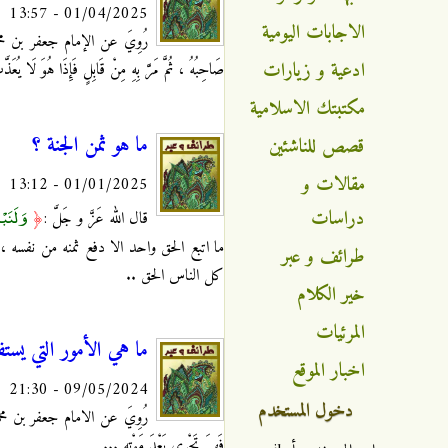
01/04/2025 - 13:57
الاجابات اليومية
رُوِيَ عن الإمام جعفر بن محمد ال
ادعية و زيارات
صَاحِبُهُ ، ثُمَّ مَرَّ بِهِ مِنْ قَابِلٍ فَإِذَا هُوَ لَا يُعَ
مكتبتك الاسلامية
ما هو ثمن الجنة ؟
قصص للناشئين
مقالات و
01/01/2025 - 13:12
وَلَنَب
دراسات
قال الله عَزَّ و جَلَّ :
﴿
ما اتبع الحق واحد الا دفع ثمنه من نفسه ، 
طرائف و عبر
كل الناس الحق ..
خير الكلام
المرئيات
ما هي الأمور التي يستف
اخبار الموقع
09/05/2024 - 21:30
دخول المستخدم
فَهِيَ تَجْرِي بَعْدَ مَوْتِهِ ...