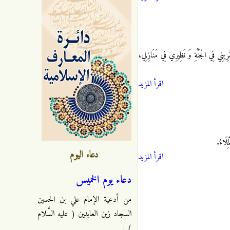
ينِي فِي الْجَنَّةِ وَ نَظِيرِي فِي مَنَازِلِي،
اقرأ المزيد
ِلَاءُ.
دعاء اليوم
اقرأ المزيد
دعاء يوم الخميس
من أدعية الإمام علي بن الحسين
السجاد زين العابدين ( عليه السَّلام
) :