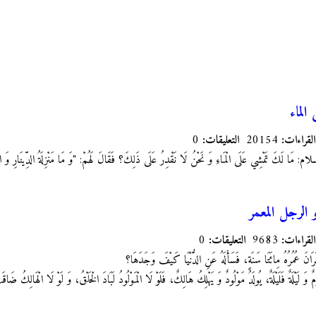
الماء
القراءات:
20154
التعليقات:
0
ام: مَا لَكَ تَمْشِي عَلَى الْمَاءِ وَ نَحْنُ لَا نَقْدِرُ عَلَى ذَلِكَ؟ فَقَالَ لَهُمْ: "وَ مَا مَنْزِلَةُ الدِّينَارِ وَ ا
 الرجل المعمر
القراءات:
9683
التعليقات:
0
َانَ عُمُرُهُ مِائَتَا سَنَةٍ، فَسَأَلَهُ عَنِ الدُّنْيَا كَيْفَ وَجَدَهَا؟
َ لَيْلَةٌ فَلَيْلَةٌ، يُولَدُ مَوْلُودٌ وَ يَهْلِكُ هَالِكٌ، فَلَوْ لَا الْمَوْلُودُ لَبَادَ الْخَلْقُ، وَ لَوْ لَا الْهَالِكُ ضَاقَتِ