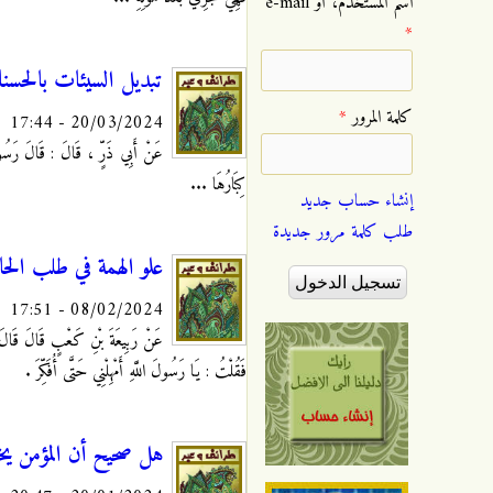
‏اسم المستخدم، أو e-mail
*
تبديل السيئات بالحسنا
‏كلمة المرور ‏
*
20/03/2024 - 17:44
عَنْ أَبِي ذَرٍّ ، قَالَ : قَالَ رَسُولُ 
كِبَارُهَا ...
إنشاء حساب جديد
طلب كلمة مرور جديدة
علو الهمة في طلب الحا
08/02/2024 - 17:51
عَنْ رَبِيعَةَ بْنِ كَعْبٍ قَالَ‏ قَال
فَقُلْتُ : يَا رَسُولَ اللَّهِ أَمْهِلْنِي حَتَّى أُفَكِّرَ .
هل صحيح أن المؤمن يخر