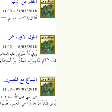
الحذر من الدنيا
21/08/2018 - 11:00
أنا الدنيا كشهد فيه سم ***
اطول الانبياء عمرا
16/08/2018 - 11:00
رُوِيَ‏ أَنَّ جَبْرَئِيلَ عليه السلام ق
قَالَ: "كَدَارٍ لَهَا بَابَانِ، دَخَلْتُ مِنْ أَحَدِهِمَا
التسامح مع المعسرين
09/08/2018 - 11:00
عن النبي صلى الله عليه و آله أَنَّهُ قَ
يَأْمُرُ غِلْمَانَهُ أَنْ يَتَجَاوَزُوا عَنِ الْمُعْسِرِ
، فَقَالَ الل