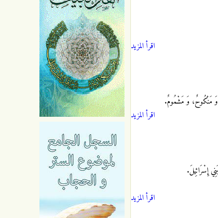
اقرأ المزيد
، وَ مَنْكُوحٌ، وَ مَشْمُومٌ.
اقرأ المزيد
بَنِي إِسْرَائِيلَ.
اقرأ المزيد