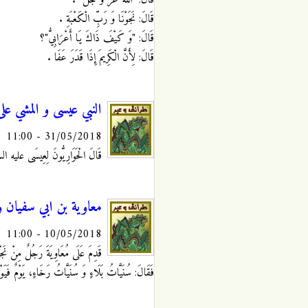
قَالَ: "اللَّهُ عَزَّ وَ جَلَّ ".
قَالَ: نَجَوْنَا وَ رَبِّ الْكَعْبَةِ .
قَالَ: "وَ كَيْفَ ذَاكَ يَا أَعْرَابِيُّ"؟
قَالَ: لِأَنَّ الْكَرِيمَ إِذَا قَدَرَ عَفَا
.
النبي عيسى و المشي على 
31/05/2018 - 11:00
قَالَ الْحَوَارِيُّونَ لِعِيسَى عليه السل
معاوية بن ابي سفيان و
10/05/2018 - 11:00
قَدِمَ عَلَى مُعَاوِيَةَ رَجُلٌ مِنْ نَجْر
فَقَالَ: سُنَيَّاتُ بَلَاءٍ وَ سُنَيَّاتُ رَخَاءٍ، يَوْمٌ فَيَوْمٌ و