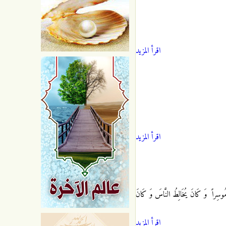
اقرأ المزيد
اقرأ المزيد
مُوسِراً
وَ كَانَ يُخَالِطُ النَّاسَ وَ كَانَ
اقرأ المزيد