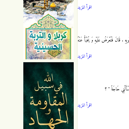
اقرأ المزيد
ِ . قَالَ فَتُعْرَضُ عَلَيْهِ وَ يُخْبَأُ عَنْهُ
اقرأ المزيد
سْأَلُنِي حَاجَةً " ؟
اقرأ المزيد