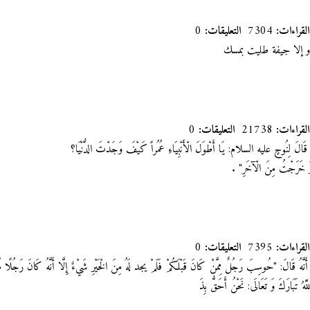
القراءات:
7304
التعليقات:
0
 و إلا جيفة طليت بمسك
القراءات:
21738
التعليقات:
0
َالَ لِنُوحٍ عليه السلام: يَا أَطْوَلَ الْأَنْبِيَاءِ عُمُراً كَيْفَ وَجَدْتَ الدُّنْيَا؟
 وَ خَرَجْتُ مِنَ الْآخَرِ"
.
القراءات:
7395
التعليقات:
0
الَ:‏ "حُوسِبَ رَجُلٌ مِمَّنْ كَانَ قَبْلَكُمْ فَلَمْ يجد لَهُ مِنَ الْخَيْرِ شَيْ‏ءٌ إِلَّا أَنَّهُ كَانَ رَجُلًا 
َّهُ تَبَارَكَ وَ تَعَالَى: نَحْنُ أَحَقُّ بِذَ