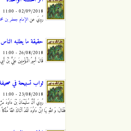
اثر الحسنة الواحدة
02/09/2018 - 11:00
رُوِيَ عن
الإمام جعفر بن مح
حقيقة ما يطلبه الناس م
26/08/2018 - 11:00
قَالَ أَمِيرُ الْمُؤْمِنِينَ عَلِيُّ بْن
ثواب تسبيحة في صحيفة 
23/08/2018 - 11:00
رُوِيَ‏ أَنَّ سُلَيْمَانَ بْنَ دَاوُدَ مَرَّ 
فَقَالَ: وَ اللَّهِ يَا ابْنَ دَاوُدَ لَقَدْ آتَاكَ اللَّهُ مُلْكاً 