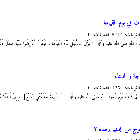
ت في يوم القيامة
القراءات:
5116
التعليقات:
0
اللَّهِ صلى الله عليه و آله : "‏ يُؤْتَى بِالرَّجُلِ يَوْمَ الْقِيَامَةِ ، فَيُقَالُ أَعْرِضُوا عَلَيْهِ صِغَارَ ذُنُوبِه
جة و الدعاء
القراءات:
4350
التعليقات:
0
َ لِي ذَاتَ يَوْمٍ رَسُولُ اللَّهِ صلى الله عليه و آله : " يَا رَبِيعَةُ خَدَمْتَنِي [سَبْعَ‏] سِنِينَ أَ فَلَا تَ
ج من الدنيا برضاه ؟