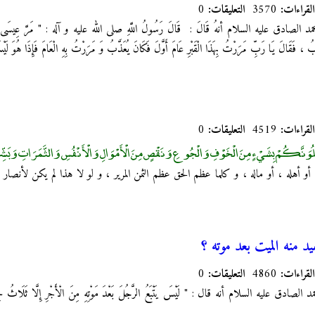
القراءات:
3570
التعليقات:
0
صادق عليه السلام أنهُ قَالَ : قَالَ رَسُولُ اللَّهِ صلى الله عليه و آله :‏ " مَرَّ عِيسَى ابْنُ م
ذَّبُ ، فَقَالَ يَا رَبِّ مَرَرْتُ بِهَذَا الْقَبْرِ عَامَ أَوَّلَ فَكَانَ يُعَذَّبُ وَ مَرَرْتُ بِهِ الْعَامَ فَإِذَا هُوَ لَ
القراءات:
4519
التعليقات:
0
ْلُوَنَّكُمْ بِشَيْءٍ مِنَ الْخَوْفِ وَالْجُوعِ وَنَقْصٍ مِنَ الْأَمْوَالِ وَالْأَنْفُسِ وَالثَّمَرَاتِ وَبَشِّ
أو أهله ، أو ماله ، و كلما عظم الحق عظم الثمن المرير ، و لو لا هذا لم يكن لأنصار
يد منه الميت بعد موته ؟
القراءات:
4860
التعليقات:
0