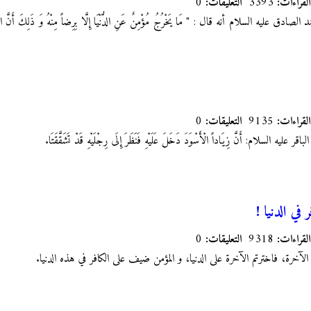
القراءات:
3393
التعليقات:
0
عليه السلام أنه قال : " مَا يَخْرُجُ مُؤْمِنٌ عَنِ الدُّنْيَا إِلَّا بِرِضاً مِنْهُ وَ ذَلِكَ أَنَّ اللَّهَ تَ
القراءات:
9135
التعليقات:
0
يه السلام: أَنَّ زِيَاداً الْأَسْوَدَ دَخَلَ عَلَيْهِ فَنَظَرَ إِلَى رِجْلَيْهِ قَدْ تَشَقَّقَتَا.
في الدنيا !
القراءات:
9318
التعليقات:
0
 الآخرة، فاخترتم الآخرة على الدنيا، و المؤمن ضيف على الكافر في هذه الدنيا.