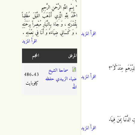
" بِسْمِ اللَّهِ الرَّحْمنِ الرَّحِيمِ
الْحَمْدُ لِلَّهِ الَّذِي أَذْهَبَ اللَّيْلَ مُظْلِماً
بِقُدْرَتِهِ ، وَ جَاءَ بِالنَّهَارِ مُبْصِراً بِرَحْمَتِهِ
، وَ كَسَانِي ضِيَاءَهُ وَ أَنَا فِي نِعْمَتِهِ .
اقرأ المزيد
اقرأ المزيد
المرفق
الحجم
لدِّرْهَمِ عِنْدَكُمْ"؟
سماحة الشيخ
486.43
اقرأ المزيد
ضياء الزبيدي حفظه
كيلوبايت
الله
 الدُّنْيَا بِمَنْ فِيهَا.
اقرأ المزيد