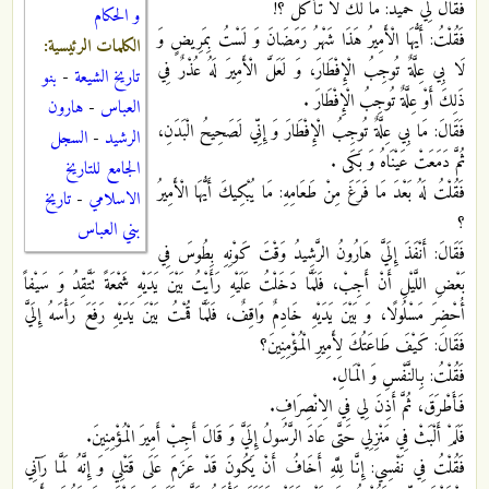
فَقَالَ لِي حُمَيْدٌ: مَا لَكَ لَا تَأْكُلُ ؟!
و الحكام
فَقُلْتُ: أَيُّهَا الْأَمِيرُ هَذَا شَهْرُ رَمَضَانَ وَ لَسْتُ بِمَرِيضٍ وَ
الكلمات الرئيسية:
لَا بِي عِلَّةٌ تُوجِبُ‏ الْإِفْطَارَ، وَ لَعَلَّ الْأَمِيرَ لَهُ عُذْرٌ فِي
تاريخ الشيعة
-
بنو
ذَلِكَ أَوْ عِلَّةٌ تُوجِبُ الْإِفْطَارَ .
العباس
-
هارون
فَقَالَ: مَا بِي عِلَّةٌ تُوجِبُ الْإِفْطَارَ وَ إِنِّي لَصَحِيحُ الْبَدَنِ،
الرشيد
-
السجل
ثُمَّ دَمَعَتْ عَيْنَاهُ وَ بَكَى .
الجامع للتاريخ
فَقُلْتُ لَهُ بَعْدَ مَا فَرَغَ مِنْ طَعَامِهِ: مَا يُبْكِيكَ أَيُّهَا الْأَمِيرُ
الاسلامي
-
تاريخ
؟
بني العباس
فَقَالَ: أَنْفَذَ إِلَيَّ هَارُونُ الرَّشِيدُ وَقْتَ كَوْنِهِ بِطُوسَ فِي
بَعْضِ اللَّيْلِ أَنْ أَجِبْ، فَلَمَّا دَخَلْتُ عَلَيْهِ رَأَيْتُ بَيْنَ يَدَيْهِ شَمْعَةً تَتَّقِدُ وَ سَيْفاً
أُحْضِرَ مَسْلُولًا، وَ بَيْنَ يَدَيْهِ خَادِمٌ وَاقِفٌ، فَلَمَّا قُمْتُ بَيْنَ يَدَيْهِ رَفَعَ رَأْسَهُ إِلَيَّ
فَقَالَ: كَيْفَ طَاعَتُكَ لِأَمِيرِ الْمُؤْمِنِينَ؟
فَقُلْتُ: بِالنَّفْسِ وَ الْمَالِ.
فَأَطْرَقَ، ثُمَّ أَذِنَ لِي فِي الِانْصِرَافِ.
فَلَمْ أَلْبَثْ فِي مَنْزِلِي حَتَّى عَادَ الرَّسُولُ إِلَيَّ وَ قَالَ أَجِبْ أَمِيرَ الْمُؤْمِنِينَ.
فَقُلْتُ فِي نَفْسِي:‏ إِنَّا لِلَّهِ‏ أَخَافُ أَنْ يَكُونَ قَدْ عَزَمَ عَلَى قَتْلِي وَ إِنَّهُ لَمَّا رَآنِي