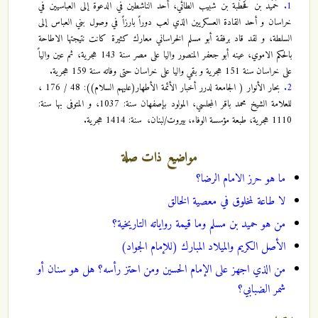
1.
حُمَيد بن قَحطَبة بن شبيب الطائي، أحد الناشطين في الدعوة إلى العباسيين في
خراسان و أحد القادة العسكريين الذي لعب دوراً بارزاً في وصول بني العباس إلى
السلطة، و لقد قاد برفقة أبو مسلم الخراساني معارك كثيرة كانت نتيجتها الاطاحة
بالحكم الاموي، عينه أبو جعفر المنصور واليا على مصر سنة 143 هجرية، ثم عين والياً
على خراسان سنة 151 هجرية و بقي واليا على خراسان حتى وفاته سنة 159 هجرية.
2.
بحار الأنوار ( الجامعة لدرر أخبار الأئمة الأطهار(عليهم السلام)): 48 / 176 ،
للعلامة الشيخ محمد باقر المجلسي، المولود بإصفهان سنة: 1037، و المتوفى بها سنة:
1110 هجرية، طبعة مؤسسة الوفاء، بيروت/لبنان، سنة: 1414 هجرية.
مواضيع ذات صلة
ما هو حرز الامام الرضا؟
لا طاعة لمخلوق في معصية الخالق
من هو حميد بن مسلم وما قيمة رواياته التاريخية؟
الأصل الكريم والميلاد المبارك (للإمام الجواد)
من الذي اجهز على الإمام الحسين ومن احتز رأسه؟ هل هو سنان أو
شمر الضبابي؟