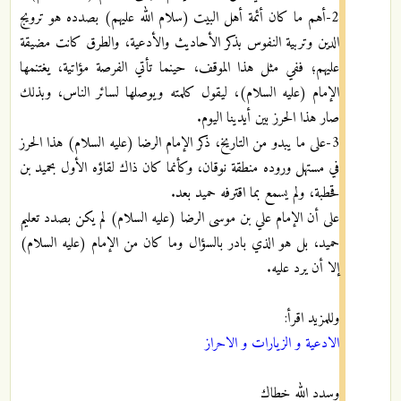
2-أهم ما كان أئمة أهل البيت (سلام الله عليهم) بصدده هو ترويج
الدين وتربية النفوس بذكر الأحاديث والأدعية، والطرق كانت مضيقة
عليهم؛ ففي مثل هذا الموقف، حينما تأتي الفرصة مؤاتية، يغتنمها
الإمام (عليه السلام)، ليقول كلمته ويوصلها لسائر الناس، وبذلك
صار هذا الحرز بين أيدينا اليوم.
3-على ما يبدو من التاريخ، ذكر الإمام الرضا (عليه السلام) هذا الحرز
في مستهل وروده منطقة نوقان، وكأنما كان ذاك لقاؤه الأول بحميد بن
قحطبة، ولم يسمع بما اقترفه حميد بعد.
على أن الإمام علي بن موسى الرضا (عليه السلام) لم يكن بصدد تعليم
حميد، بل هو الذي بادر بالسؤال وما كان من الإمام (عليه السلام)
إلا أن يرد عليه.
وللمزيد اقرأ:
الادعية و الزيارات و الاحراز
وسدد الله خطاك