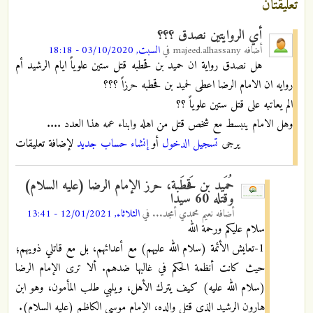
تعليقتان
أي الروايتين نصدق ؟؟؟
أضافه
majeed.alhassany
في
السبت, 03/10/2020 - 18:18
هل نصدق رواية ان حميد بن قحطبه قتل ستين علوياً ايام الرشيد أم
روايه ان الامام الرضا اعطى لحميد بن قحطبه حرزاً ؟؟؟
الم يعاتبه على قتل ستين علوياً ؟؟
وهل الامام ينبسط مع شخص قتل من اهله وابناء عمه هذا العدد ....
يرجى
تسجيل الدخول
أو
إنشاء حساب جديد
لإضافة تعليقات
حُمَيد بن قَحطَبة، حرز الإمام الرضا (عليه السلام)
وقتله 60 سيدا
أضافه
نعيم محمدي أمجد...
في
الثلاثاء, 12/01/2021 - 13:41
سلام عليكم ورحمة الله
1-تعايش الأئمة (سلام الله عليهم) مع أعدائهم، بل مع قاتلي ذويهم؛
حيث كانت أنظمة الحكم في غالبها ضدهم. ألا ترى الإمام الرضا
(سلام الله عليه) كيف يترك الأهل، ويلبي طلب المأمون، وهو ابن
هارون الرشيد الذي قتل والده، الإمام موسى الكاظم (عليه السلام).