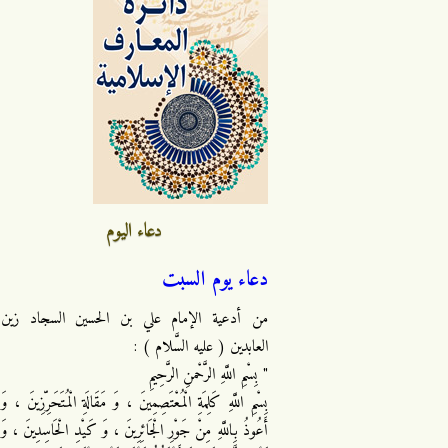
دعاء اليوم
دعاء يوم السبت
من أدعية الإمام علي بن الحسين السجاد زين
العابدين ( عليه السَّلام ) :
" بِسْمِ اللَّهِ الرَّحْمنِ الرَّحِيمِ
بِسْمِ اللَّهِ كَلِمَةِ الْمُعْتَصِمِينَ ، وَ مَقَالَةِ الْمُتَحَرِّزِينَ ، وَ
أَعُوذُ بِاللَّهِ مِنْ جَوْرِ الْجَائِرِينَ ، وَ كَيْدِ الْحَاسِدِينَ ، وَ