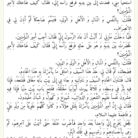
اسْتَحْيَا مِنِّي، فَعُدْتُ إِلَى بَيْنِ يَدَيْهِ فَرَفَعَ رَأْسَهُ إِلَيَّ، فَقَالَ: كَيْفَ طَاعَتُكَ لِأَمِيرِ
الْمُؤْمِنِينَ؟
فَقُلْتُ: بِالنَّفْسِ وَ الْمَالِ وَ الْأَهْلِ وَ الْوَلَدِ، فَتَبَسَّمَ ضَاحِكاً ثُمَّ أَذِنَ لِي فِي
الِانْصِرَافِ.
فَلَمَّا دَخَلْتُ مَنْزِلِي لَمْ أَلْبَثْ أَنْ عَادَ الرَّسُولُ إِلَيَّ فَقَالَ: أَجِبْ أَمِيرَ الْمُؤْمِنِينَ.
فَحَضَرْتُ بَيْنَ يَدَيْهِ وَ هُوَ عَلَى حَالِهِ فَرَفَعَ رَأْسَهُ إِلَيَّ فَقَالَ: كَيْفَ طَاعَتُكَ لِأَمِيرِ
الْمُؤْمِنِينَ؟
فَقُلْتُ: بِالنَّفْسِ وَ الْمَالِ وَ الْأَهْلِ وَ الْوَلَدِ وَ الدِّينِ.
فَضَحِكَ، ثُمَّ قَالَ لِي: خُذْ هَذَا السَّيْفَ وَ امْتَثِلْ مَا يَأْمُرُكَ بِهِ هَذَا الْخَادِمُ.
قَالَ: فَتَنَاوَلَ الْخَادِمُ السَّيْفَ وَ نَاوَلَنِيهِ وَ جَاءَ بِي إِلَى بَيْتٍ بَابُهُ مُغْلَقٌ فَفَتَحَهُ، فَإِذَا
فِيهِ بِئْرٌ فِي وَسَطِهِ، وَ ثَلَاثَةُ بُيُوتٍ أَبْوَابُهَا مُغْلَقَةٌ، فَفَتَحَ بَابَ بَيْتٍ مِنْهَا فَإِذَا فِيهِ
عِشْرُونَ نَفْساً عَلَيْهِمُ الشُّعُورُ وَ الذَّوَائِبُ، شُيُوخٌ وَ كُهُولٌ وَ شُبَّانٌ مُقَيَّدُونَ.
فَقَالَ لِي: إِنَّ أَمِيرَ الْمُؤْمِنِينَ يَأْمُرُكَ بِقَتْلِ هَؤُلَاءِ وَ كَانُوا كُلُّهُمْ عَلَوِيَّةً مِنْ وُلْدِ عَلِيٍّ
وَ فَاطِمَةَ عليهما السلام.
فَجَعَلَ يُخْرِجُ إِلَيَّ وَاحِداً بَعْدَ وَاحِدٍ فَأَضْرِبُ عُنُقَهُ حَتَّى أَتَيْتُ عَلَى آخِرِهِمْ، ثُمَّ
رَمَى بِأَجْسَادِهِمْ وَ رُءُوسِهِمْ فِي تِلْكَ الْبِئْرِ.