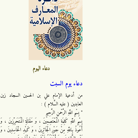
دعاء اليوم
دعاء يوم السبت
من أدعية الإمام علي بن الحسين السجاد زين
العابدين ( عليه السَّلام ) :
" بِسْمِ اللَّهِ الرَّحْمنِ الرَّحِيمِ
بِسْمِ اللَّهِ كَلِمَةِ الْمُعْتَصِمِينَ ، وَ مَقَالَةِ الْمُتَحَرِّزِينَ ، وَ
أَعُوذُ بِاللَّهِ مِنْ جَوْرِ الْجَائِرِينَ ، وَ كَيْدِ الْحَاسِدِينَ ، وَ