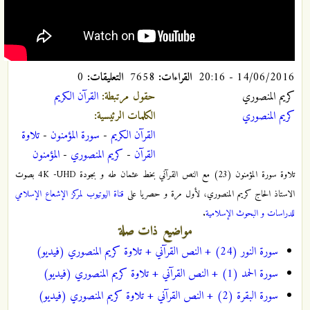
14/06/2016 - 20:16
القراءات:
7658
التعليقات:
0
كريم المنصوري
حقول مرتبطة:
القرآن الکریم
كريم المنصوري
الكلمات الرئيسية:
القرآن الكريم
-
سورة المؤمنون
-
تلاوة
القرآن
-
كريم المنصوري
-
المؤمنون
تلاوة سورة المؤمنون (23) مع النص القرآني بخط عثمان طه و بجودة 4K -UHD بصوت
الاستاذ الحاج کریم المنصوري، لأول مرة و حصريا على
قناة اليوتيوب لمركز الإشعاع الإسلامي
للدراسات و البحوث الإسلامية
.
مواضيع ذات صلة
سورة النور (24) + النص القرآني + تلاوة كريم المنصوري (فيديو)
سورة الحمد (1) + النص القرآني + تلاوة كريم المنصوري (فيديو)
سورة البقرة (2) + النص القرآني + تلاوة كريم المنصوري (فيديو)