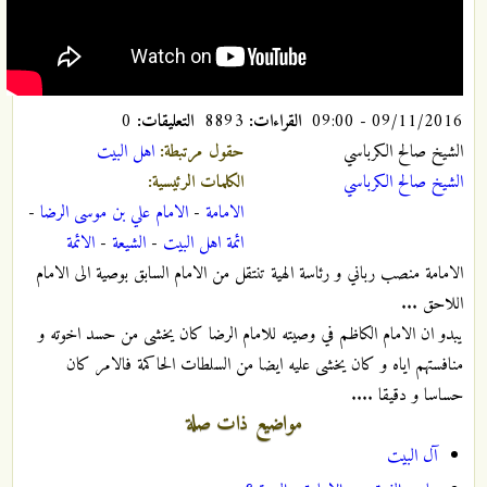
09/11/2016 - 09:00
القراءات:
8893
التعليقات:
0
الشيخ صالح الكرباسي
حقول مرتبطة:
اهل البیت
الشيخ صالح الكرباسي
الكلمات الرئيسية:
الامامة
-
الامام علي بن موسى الرضا
-
ائمة اهل البيت
-
الشيعة
-
الائمة
الامامة منصب رباني و رئاسة الهية تنتقل من الامام السابق بوصية الى الامام
اللاحق ...
يبدو ان الامام الكاظم في وصيته للامام الرضا كان يخشى من حسد اخوته و
منافستهم اياه و كان يخشى عليه ايضا من السلطات الحاكمة فالامر كان
حساسا و دقيقا ....
مواضيع ذات صلة
آل البيت