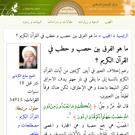
تجاوز إلى المحتوى الرئيسي
المجيب
ادعية و زيارات
مقالات و دراسات
شبهات و ردود
مركز
الرئيسية
»
المجيب
»
ما هو الفرق بين حصب و حطب في القرآن الكريم ؟
الإشعاع
أنت هنا
ما هو الفرق بين حصب و حطب في
الإسلامي
القرآن الكريم ؟
رغم إختلاف التعبير في آيتين كريمتين من آيات القرآن
الشيخ صالح الكرباسي
الكريم بالنسبة إلى ما يلقى في نار جهنم بهدف الاحراق
نشر قبل 10
لكن النتيجة واحدة و هي الإحتراق، لكن هناك فرقاً
سنوات
لطيفاً بين التعبيرين.
القراءات:
34915
إِنَّكُمْ وَمَا تَعْبُدُونَ مِنْ دُونِ
قال الله عَزَّ و جَلَّ:
﴿
حقول مرتبطة:
1
اللَّهِ حَصَبُ جَهَنَّمَ أَنْتُمْ لَهَا وَارِدُونَ
﴾
.
القرآن الكريم
-
مصطلحات و
الحَصَبْ هي جمع حصبة و هي الحجارة و الحصى
مفاهيم
الصغيرة التي تُقذف باليد أو بالآلات اليدوية، و قد