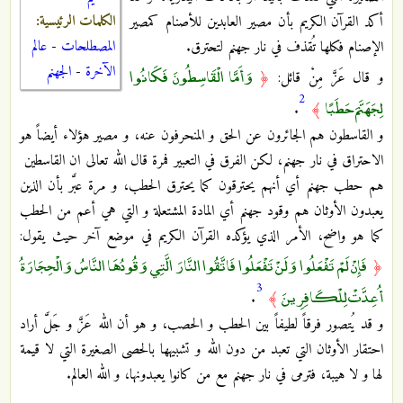
الكلمات الرئيسية:
أكد القرآن الكريم بأن مصير العابدين للأصنام كمصير
المصطلحات
-
عالم
الإصنام فكلها تُقذف في نار جهنم لتحترق.
الآخرة
-
الجهنم
وَأَمَّا الْقَاسِطُونَ فَكَانُوا
و قال عَزَّ مِنْ قائل:
﴿
2
لِجَهَنَّمَ حَطَبًا
.
﴾
و القاسطون هم الجائرون عن الحق و المنحرفون عنه، و مصير هؤلاء أيضاً هو
الاحتراق في نار جهنم، لكن الفرق في التعبير فمرة قال الله تعالى ان القاسطين
هم حطب جهنم أي أنهم يحترقون كما يحترق الحطب، و مرة عبَّر بأن الذين
يعبدون الأوثان هم وقود جهنم أي المادة المشتعلة و التي هي أعم من الحطب
كما هو واضح، الأمر الذي يؤكده القرآن الكريم في موضع آخر حيث يقول:
فَإِنْ لَمْ تَفْعَلُوا وَلَنْ تَفْعَلُوا فَاتَّقُوا النَّارَ الَّتِي وَقُودُهَا النَّاسُ وَالْحِجَارَةُ
﴿
3
أُعِدَّتْ لِلْكَافِرِينَ
.
﴾
و قد يُتصور فرقاً لطيفاً بين الحطب و الحصب، و هو أن الله عَزَّ و جَلَّ أراد
احتقار الأوثان التي تعبد من دون الله و تشبيهها بالحصى الصغيرة التي لا قيمة
لها و لا هيبة، فترمى في نار جهنم مع من كانوا يعبدونها، و الله العالم.