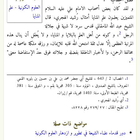
فَصْلَ الْخِطابِ"
.
العلوم الكونية
-
علم
و لقد كان بعض أصحاب الامام علي عليه السلام
المنايا
المتميزين يعلمون علم المنايا أمثال رُشيد الهجري، قال
الشيخ عبد الله المامقاني قدس سره: لا شبهة في جلالة
2
الرجل
، و كونه من أهل العلم بالبلايا و المنايا، و لا يُعقل أن ينال هذه
المرتبة العظمى إلّا عدل ثقة امتحن الله قلبه للإيمان، و رزقه ملكة عاصمة له من
مخالفة الرحمن، وا لأخبار الناطقة بفضله و جلالته فوق حدّ الإستفاضة معنى"
3
.
1.
الخصال: 2 / 643 ، للشيخ أبي جعفر محمد بن علي بن حسين بن بابويه القمي
المعروف بالشيخ الصدوق ، المولود سنة : 305 هجرية بقم ، و المتوفى سنة : 381
هجرية، الطبعة الأولى، سنة: 1403 هجرية، قم / إيران.
2.
أي رُشيد الهجري .
3.
تنقیح المقال : ۲۷ /۲۷۹ رقم ۸۲۲۸.
مواضيع ذات صلة
دور قدماء علماء الشیعة في تطویر و ازدهار العلوم الكونية