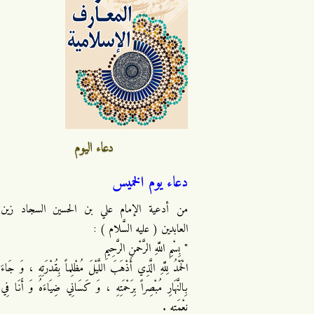
دعاء اليوم
دعاء يوم الخميس
من أدعية الإمام علي بن الحسين السجاد زين
العابدين ( عليه السَّلام ) :
" بِسْمِ اللَّهِ الرَّحْمنِ الرَّحِيمِ
الْحَمْدُ لِلَّهِ الَّذِي أَذْهَبَ اللَّيْلَ مُظْلِماً بِقُدْرَتِهِ ، وَ جَاءَ
بِالنَّهَارِ مُبْصِراً بِرَحْمَتِهِ ، وَ كَسَانِي ضِيَاءَهُ وَ أَنَا فِي
نِعْمَتِهِ .