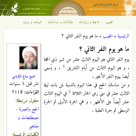
تجاوز إلى المحتوى الرئيسي
المجيب
ادعية و زيارات
مقالات و دراسات
شبهات و ردود
مركز
الرئيسية
»
المجيب
»
ما هو يوم النفر الثاني ؟
الإشعاع
أنت هنا
ما هو يوم النفر الثاني ؟
الإسلامي
يوم النفر الثاني هو اليوم الثالث عشر من شهر ذي الحجة
1
، و هو اليوم الثالث من أيام التشريق
، و يُسمى
أيضا بيوم النفر الأخير .
الشيخ صالح الكرباسي
نشر قبل 5 سنوات
و من مناسك الحج في هذا اليوم بالنسبة لمن بات ليلة
القراءات:
9118
2
الثالث عشر في منى رمي الجمار الثلاثة
في اليوم الثالث
حقول مرتبطة:
عشر أيضاً على الأظهر ، و هي الجمرة الأولى ثم الجمرة
الحج والعمرة
-
الوسطى ثم جمرة العقبة .
مصطلحات و
مفاهيم
الكلمات الرئيسية: