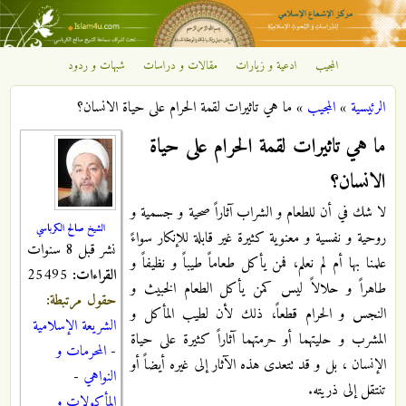
تجاوز إلى المحتوى الرئيسي
المجيب
ادعية و زيارات
مقالات و دراسات
شبهات و ردود
مركز
الرئيسية
»
المجيب
»
ما هي تاثيرات لقمة الحرام على حياة الانسان؟
الإشعاع
أنت هنا
ما هي تاثيرات لقمة الحرام على حياة
الإسلامي
الانسان؟
لا شك في أن للطعام و الشراب آثاراً صحية و جسمية و
الشيخ صالح الكرباسي
روحية و نفسية و معنوية كثيرة غير قابلة للإنكار سواءً
نشر قبل 8 سنوات
علمنا بها أم لم نعلم، فمن يأكل طعاماً طيباً و نظيفاً و
القراءات:
25495
طاهراً و حلالاً ليس كمن يأكل الطعام الخبيث و
حقول مرتبطة:
النجس و الحرام قطعاً، ذلك لأن لطيب المأكل و
الشريعة الإسلامية
المشرب و حليتهما أو حرمتهما آثاراً كثيرة على حياة
-
المحرمات و
الإنسان ، بل و قد تتعدى هذه الآثار إلى غيره أيضاً أو
النواهي
-
تنتقل إلى ذريته.
المأكولات و