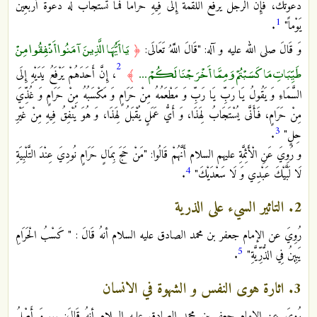
دَعْوَتُكَ، فَإِنَّ الرَّجُلَ يَرْفَعُ اللُّقْمَةَ إِلَى فِيهِ حَرَاماً فَمَا تُسْتَجَابُ لَهُ دَعْوَةٌ أَرْبَعِينَ
1
يَوْماً"
.
يَا أَيُّهَا الَّذِينَ آمَنُوا أَنْفِقُوا مِنْ
وَ قَالَ صلى الله عليه و آله:‏ "قَالَ اللَّهُ تَعَالَى‏:
﴿
2
طَيِّبَاتِ مَا كَسَبْتُمْ وَمِمَّا أَخْرَجْنَا لَكُمْ ...
﴾
، إِنَّ أَحَدَهُمْ يَرْفَعُ يَدَيْهِ إِلَى
السَّمَاءِ وَ يَقُولُ يَا رَبِّ يَا رَبِّ وَ مَطْعَمُهُ مِنْ حَرَامٍ وَ مَكْسَبُهُ مِنْ حَرَامٍ وَ غُذِّيَ
مِنْ حَرَامٍ، فَأَنَّى‏ يُسْتَجَابُ‏ لِهَذَا، وَ أَيُّ عَمَلٍ يُقْبَلُ لِهَذَا، وَ هُوَ يُنْفِقُ فِيهِ مِنْ غَيْرِ
3
حِلٍ‏"
.
و رُوِيَ عَنِ الْأَئِمَّةِ عليهم السلام أَنَّهُمْ قَالُوا: "مَنْ‏ حَجَ‏ بِمَالٍ‏ حَرَامٍ‏ نُودِيَ عِنْدَ التَّلْبِيَةِ
4
لَا لَبَّيْكَ عَبْدِي وَ لَا سَعْدَيْكَ"
.
2. التاثير السيء على الذرية
رُوِيَ عن الإمام جعفر بن محمد الصادق عليه السلام أنهُ قَالَ : " كَسْبُ الْحَرَامِ
5
يَبِينُ‏ فِي‏ الذُّرِّيَّةِ"
.
3. اثارة هوى النفس و الشهوة في الانسان
رُوِيَ عن الإمام جعفر بن محمد الصادق عليه السلام أنهُ قَالَ: ... وَ أَصْلُ