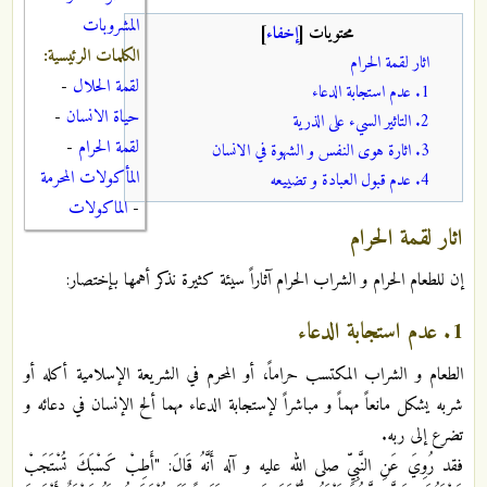
المشروبات
محتويات
[
إخفاء
]
الكلمات الرئيسية:
اثار لقمة الحرام
لقمة الحلال
-
1. عدم استجابة الدعاء
حياة الانسان
-
2. التاثير السيء على الذرية
لقمة الحرام
-
3. اثارة هوى النفس و الشهوة في الانسان
المأكولات المحرمة
4. عدم قبول العبادة و تضييعه
-
الماكولات
اثار لقمة الحرام
إن للطعام الحرام و الشراب الحرام آثاراً سيئة كثيرة نذكر أهمها بإختصار:
1. عدم استجابة الدعاء
الطعام و الشراب المكتسب حراماً، أو المحرم في الشريعة الإسلامية أكله أو
شربه يشكل مانعاً مهماً و مباشراً لإستجابة الدعاء مهما ألح الإنسان في دعائه و
تضرع إلى ربه.
فقد رُوِيَ عَنِ النَّبِيِّ صلى الله عليه و آله أَنَّهُ قَالَ: "أَطِبْ‏ كَسْبَكَ‏ تُسْتَجَبْ