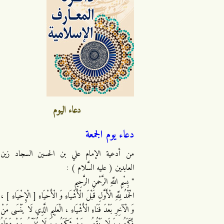
دعاء اليوم
دعاء يوم الجمعة
من أدعية الإمام علي بن الحسين السجاد زين
العابدين ( عليه السَّلام ) :
" بِسْمِ اللَّهِ الرَّحْمنِ الرَّحِيمِ
الْحَمْدُ لِلَّهِ الْأَوَّلِ قَبْلَ الْأَشْيَاءِ وَ الْأَحْيَاءِ [ الْإِحْيَاءِ ] ،
وَ الْآخِرِ بَعْدَ فَنَاءِ الْأَشْيَاءِ ، الْعَلِيمِ الَّذِي لَا يَنْسَى مَنْ
ذَكَرَهُ ، وَ لَا يَنْقُصُ مَنْ شَكَرَهُ ، وَ لَا يُخَيِّبُ مَنْ دَعَاهُ