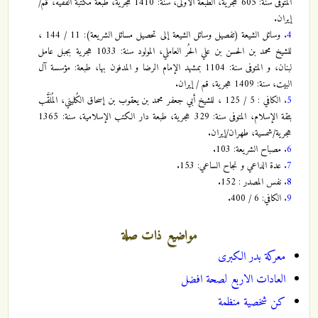
المتوفى سنة: 605 هجرية، الطبعة الأولى، سنة: 1410 هجرية، طبعة مكتبة الفقيه، قم/
إيران.
4.
وسائل الشيعة (تفصيل وسائل الشيعة إلى تحصيل مسائل الشريعة): 11 / 144 ،
للشيخ محمد بن الحسن بن علي الحُر العاملي، المولود سنة: 1033 هجرية بجبل عامل
لبنان، و المتوفى سنة: 1104 بمشهد الإمام الرضا و المدفون بها، طبعة: مؤسسة آل
البيت، سنة: 1409 هجرية، قم / إيران.
5.
الكافي : 5 / 125 ، للشيخ أبي جعفر محمد بن يعقوب بن إسحاق الكُليني، المُلَقَّب
بثقة الإسلام، المتوفى سنة: 329 هجرية، طبعة دار الكتب الإسلامية، سنة: 1365
هجرية/شمسية، طهران/إيران.
6.
مصباح الشريعة: 103.
7.
عدة الداعي و نجاح الساعي: 153.
8.
نفس المصدر : 152.
9.
الكافي: 6 / 400.
مواضيع ذات صلة
معركة بدر الكبرى
العادات الاربع لصحة افضل
كن شخصية منظمة