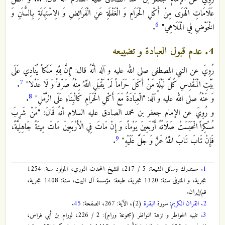
عَلَامَاتِ الْهَوَى مِنْ أَكْلِ‏ الْحَرَامِ‏ وَ الْغَفْلَةِ عَنِ الْفَرَائِضِ وَ الِاسْتِهَانَةِ بِالسُّنَنِ وَ
6
الْخَوْضِ فِي الْمَلَاهِي‏"
.
4. عدم قبول العبادة و تضييعه
رُوِيَ عن النبي المصطفى صلى الله عليه و آله أنَّهُ قال:‏ "إِنَّ لِلَّهِ مَلَكاً يُنَادِي عَلَى
7
بَيْتِ الْمَقْدِسِ كُلَّ لَيْلَةٍ مَنْ أَكَلَ حَرَاماً لَمْ يَقْبَلِ اللَّهُ مِنْهُ صَرْفاً وَ لَا عَدْلا"
.
8
وَ عَنْهُ صلى الله عليه و آله:‏ "الْعِبَادَةُ مَعَ أَكْلِ‏ الْحَرَامِ‏ كَالْبِنَاءِ عَلَى الرَّمْلِ‏"
.
و رُوِيَ عن الإمام جعفر بن محمد الصادق عليه السلام أنهُ قَالَ: "مَنْ‏ شَرِبَ‏
مُسْكِراً انْحَبَسَتْ صَلَاتُهُ أَرْبَعِينَ يَوْماً، وَ إِنْ مَاتَ فِي الْأَرْبَعِينَ مَاتَ مِيتَةً جَاهِلِيَّةً،
9
فَإِنْ تَابَ تَابَ اللَّهُ عَزَّ وَ جَلَّ عَلَيْهِ"
.
1.
مستدرك وسائل الشيعة: 5 / 217، للشيخ المحدث النوري، المولود سنة: 1254
هجرية، و المتوفى سنة: 1320 هجرية، طبعة: مؤسسة آل البيت، سنة: 1408 هجرية،
قم/إيران.
2.
القران الكريم
: سورة
البقرة
(2)، الآية: 267، الصفحة:
45
.
3.
تنبيه الخواطر و نزهة النواظر (مجموعة ورام): 2 / 226، لورام بن أبي فراس،