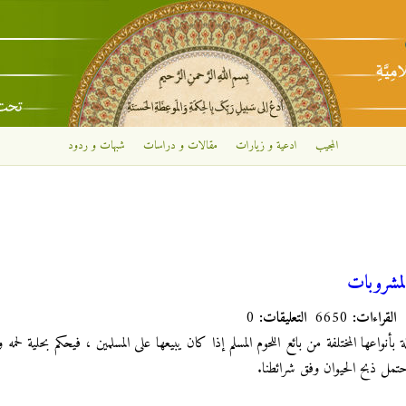
تجاوز إلى المحتوى الرئيسي
المجيب
ادعية و زيارات
مقالات و دراسات
شبهات و ردود
لمشروبات
القراءات:
6650
التعليقات:
0
لّلة بأنواعها المختلفة من بائع اللحوم المسلم إذا كان يبيعها على المسلمين ، فيحكم بحلية ل
تمل ذبح الحيوان وفق شرائطنا.