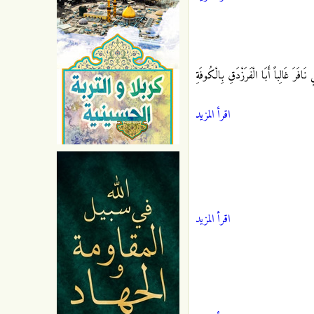
َافَرَ غَالِباً أَبَا الْفَرَزْدَقِ بِالْكُوفَةِ
اقرأ المزيد
اقرأ المزيد