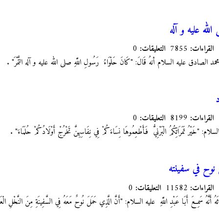
لله عليه و آله
القراءات:
7855
التعليقات:
0
 الصادق عليه السلام أنهُ قَالَ: "كَانَ حَلْوَاءُ
رَسُولِ اللَّهِ صلى الله عليه و آله التَّمْرَ"
.
د
القراءات:
8199
التعليقات:
0
"خَيْرُ تَمَرَاتِكُمُ الْبَرْنِيُّ
فَأَطْعِمُوهَا نِسَاءَكُمْ فِي‏ نِفَاسِهِنَّ تَخْرُجْ أَوْلَادُكُمْ حُلَمَاءَ"
.
ي نوح في سفينته
القراءات:
11582
التعليقات:
0
هُ أَنَّهُ سَمِعَ أَبَا عَبْدِ اللَّهِ
عليه السلام:‏ "أَنَّ الَّذِي حَمَلَ نُوحٌ مَعَهُ فِي السَّفِينَةِ مِنَ النَّخْلِ الْع