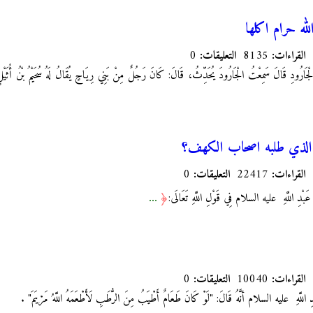
الله حرام اكلها
القراءات:
8135
التعليقات:
0
الْجَارُودِ قَالَ سَمِعْتُ الْجَارُودَ يُحَدِّثُ، قَالَ: كَانَ رَجُلٌ مِنْ بَنِي رِيَاحٍ يُقَالُ لَهُ سُحَيْمُ‏ بْنُ أُثَيْلٍ ن
ى الذي طلبه اصحاب الكهف؟
القراءات:
22417
التعليقات:
0
...
َبْدِ اللَّهِ
عليه السلام‏ فِي قَوْلِ اللَّهِ تَعَالَى‏:
﴿
القراءات:
10040
التعليقات:
0
 اللَّهِ
عليه السلام أنَّهُ قَالَ: "لَوْ كَانَ طَعَامٌ أَطْيَبُ مِنَ الرُّطَبِ لَأَطْعَمَهُ اللَّهُ مَرْيَمَ‏"
.