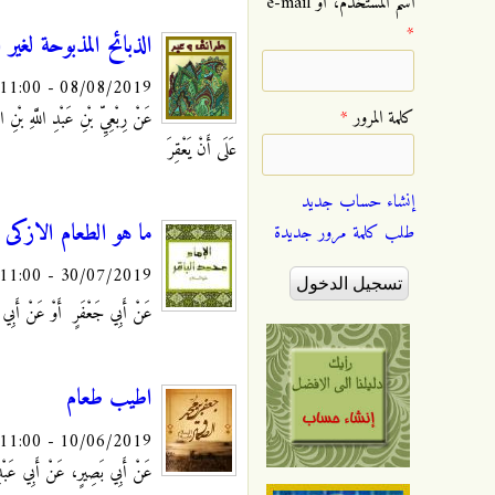
‏اسم المستخدم، أو e-mail
*
الذبائح المذبوحة لغير 
08/08/2019 - 11:00
‏كلمة المرور ‏
*
عَنْ رِبْعِيِّ بْنِ عَبْدِ اللَّهِ بْنِ 
عَلَى أَنْ يَعْقِرَ
إنشاء حساب جديد
ما هو الطعام الازك
طلب كلمة مرور جديدة
30/07/2019 - 11:00
عَنْ أَبِي جَعْفَرٍ
أَوْ عَنْ أَبِي ع
اطيب طعام
10/06/2019 - 11:00
عَنْ أَبِي بَصِيرٍ، عَنْ أَبِي عَبْدِ