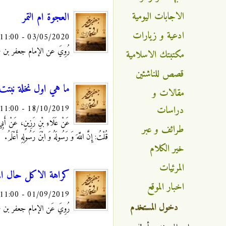
الاجابات اليومية
العجوة ام التمر
ادعية و زيارات
03/05/2020 - 11:00
رُوِيَ عن الإمام جعفر بن محمد
مكتبتك الاسلامية
قصص للناشئين
ما هي اول نخلة نبت
مقالات و
18/10/2019 - 11:00
دراسات
عَنْ عَلَاءِ بْنِ رَزِينٍ، عَنْ أَبِي 
طرائف و عبر
قُلْتُ: إِنَّ اللَّهَ وَ رَسُولَهُ وَ ابْنَ رَسُولِهِ أَعْلَمُ.
خير الكلام
المرئيات
كراهة الاكل حال ال
اخبار الموقع
01/09/2019 - 11:00
دخول المستخدم
رُوِيَ عَن الإمام جعفر بن محمد ال