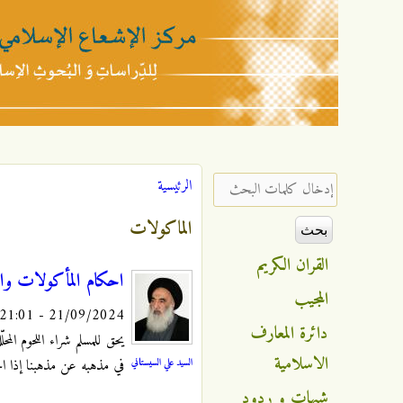
مركز
الإشعاع
‏إدخال كلمات البحث ‏
الرئيسية
أنت هنا
الإسلامي
الماكولات
القران الكريم
احكام المأكولات وا
المجيب
21/09/2024 - 21:01
دائرة المعارف
يحق للمسلم شراء اللحوم المح
الاسلامية
السيد علي السيستاني
في مذهبه عن مذهبنا إذا اح
شبهات و ردود