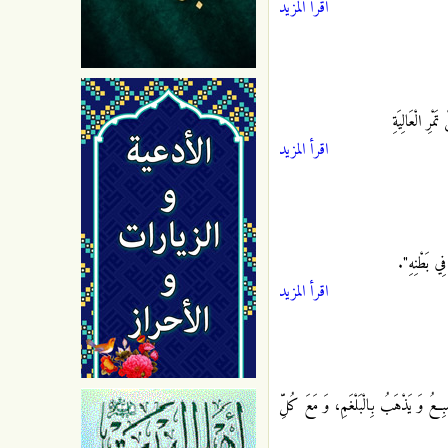
اقرأ المزيد
َمْرِ الْعَالِيَةِ
اقرأ المزيد
ِي بَطْنِهِ‏"
.
اقرأ المزيد
بِعُ وَ يَذْهَبُ بِالْبَلْغَمِ، وَ مَعَ كُلِّ