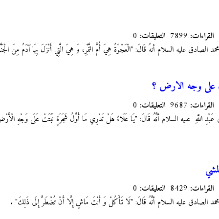
القراءات:
7899
التعليقات:
0
 الصادق عليه السلام أنهُ قَالَ: "الْعَجْوَةُ
هِيَ أُمُّ التَّمْرِ، وَ هِيَ الَّتِي أَنْزَلَ بِهَا آدَمُ مِنَ الْجَنّ
ت على وجه الارض ؟
القراءات:
9687
التعليقات:
0
عَبْدِ اللَّهِ
عليه السلام أنَّهُ قَالَ: "يَا عَلَاءُ هَلْ تَدْرِي مَا أَوَّلُ شَجَرَةٍ نَبَتَتْ عَلَى وَجْهِ الْأَر
مشي
القراءات:
8429
التعليقات:
0
صادق عليه السلام أنَّهُ قَالَ: "لَا تَأْكُلْ‏ وَ أَنْتَ مَاشٍ إِلَّا أَنْ تُضْطَرَّ إِلَى ذَلِكَ"
.