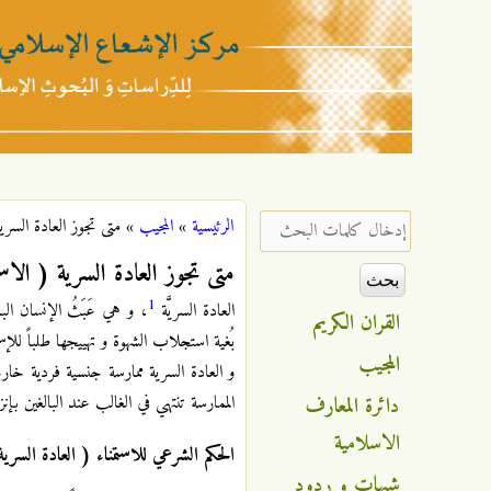
مركز
الإشعاع
‏إدخال كلمات البحث ‏
الرئيسية
»
المجيب
»
متى تجوز العادة السري
أنت هنا
الإسلامي
متى تجوز العادة السرية ( الاست
1
العادة السريَّة
، و هي عَبَثُ الإنسان البا
القران الكريم
بُغية استجلاب الشهوة و تهييجها طلباً للإست
المجيب
و العادة السرية ممارسة جنسية فردية خارج
دائرة المعارف
الممارسة تنتهي في الغالب عند البالغين بإ
الاسلامية
الحكم الشرعي للاستمناء ( العادة السرية
شبهات و ردود