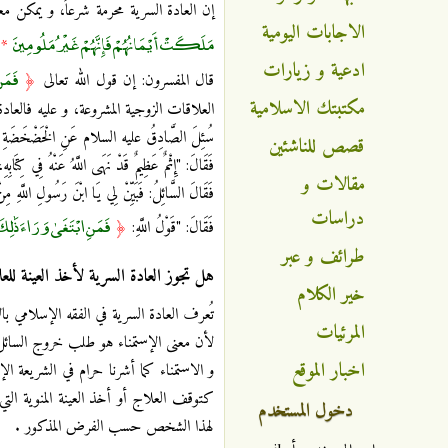
إن العادة السرية محرمة شرعاً، و يمكن معر
الاجابات اليومية
مَلَكَتْ أَيْمَانُهُمْ فَإِنَّهُمْ غَيْرُ مَلُومِينَ
*
ادعية و زيارات
فَمَنِ
قال المفسرون: إن قول الله تعالى
﴿
مكتبتك الاسلامية
العلاقات الزوجية المشروعة، و عليه فالعاد
سُئِلَ الصَّادِقُ عليه السلام عَنِ الْخَضْخَضَةِ
قصص للناشئين
فَقَالَ: "إِثْمٌ عَظِيمٌ قَدْ نَهَى اللَّهُ عَنْهُ فِي كِتَابِهِ
مقالات و
فَقَالَ السَّائِلُ: فَبَيِّنْ لِي يَا ابْنَ رَسُولِ اللَّهِ مِن
دراسات
فَمَنِ ابْتَغَىٰ وَرَاءَ ذَٰلِكَ 
فَقَالَ: "قَوْلُ اللَّهِ:
﴿
طرائف و عبر
هل تجوز العادة السرية لأخذ العينة للع
خير الكلام
تُعرف العادة السرية في الفقه الإسلامي با
المرئيات
لأن معنى الإستمناء هو طلب خروج السائل ا
اخبار الموقع
و الاستمناء كما أشرنا حرام في الشريعة ال
كتوقف العلاج أو أخذ العينة المنوية التي
دخول المستخدم
لهذا الشخص حسب الفرض المذكور .