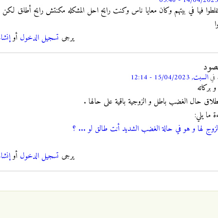
وا فيا في بيتهم وكان معايا ناس وكنت رايح احل المشكله مكنتش رايح أطلق لكن ط
ا
يرجى
تسجيل الدخول
أو
إنشا
قصود
في
السبت, 15/04/2023 - 12:14
و بركاته
لطلاق حال الغضب باطل و الزوجية باقية على حالها .
 ما يلي:
الزوج لها و هو في حالة الغضب الشديد أنت طالق لو ... ؟
يرجى
تسجيل الدخول
أو
إنشا