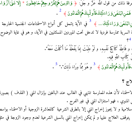
وَالَّذِينَ هُمْ لِفُرُوجِهِمْ حَافِظُونَ
إِلَّا عَلَىٰ أَزْوَاج
فة ذلك من قول الله عَزَّ و جَلَّ:
﴿
*
2
فَمَنِ ابْتَغَىٰ وَرَاءَ ذَٰلِكَ فَأُولَٰئِكَ هُمُ الْعَادُونَ
.
﴾
3
 ابْتَغَىٰ وَرَاءَ ذَٰلِكَ ...
﴾
في الآية يشمل كل أنواع الاستمتاعات الجنسية الخارجة 
ة السرية ممارسة فردية لا تدخل تحت الموردين المستثنيين في الآية، و هو في غاية الوضوح 
4
؟
، و فَاعِلُهُ كَنَاكِحِ نَفْسِهِ، و لَوْ عَلِمْتَ بِمَا يَفْعَلُهُ مَا أَكَلْتَ مَعَهُ".
ْ كِتَابِ اللَّهِ فِيهِ.
5
3
فَأُولَٰئِكَ هُمُ الْعَادُونَ
﴾
و هُوَ مِمَّا ورَاءَ ذَلِكَ"."
.
لاج ؟
لاستمناء لأن هذه الممارسة تنتهي في الغالب عند البالغين بإنزال المني ( القذف ) بصورة 
لمنوي ، فهو استنزال المني في غير الفرج .
إسلامية و لا يجوز إخراج المني إلا بالطرق الشرعية كالمعاشرة الزوجية أو الاستمناء بو
 يتوقف العلاج عليها و لم يمكن إخراج المني بالسبل الشرعية لعدم وجود الزوجة في مثل