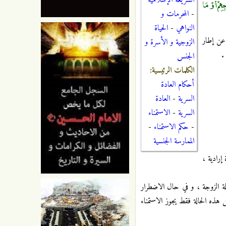
الشريعة الإسلامية
ِهِمْ أَوْ مَا
-
المحرمات و
النواهي
-
الحياة
عن إطار
الزوجية و الأسرة و
.
الجنس
الكلمات الرئيسية:
أحكام العادة
السرية
-
العادة
السرية
-
الاستمناء
-
حكم الاستمناء
-
الممارسة الجنسية
إرادية ،
اسطة الزوجة ، و في حال الاضطرار
 هذه الحالة فقط يجوز الاستمناء