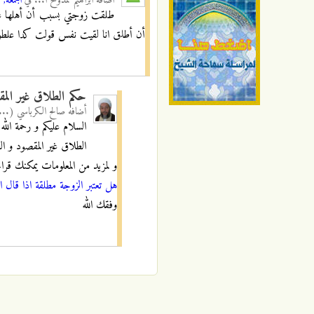
أضافه
ابراهيم ممدوح ا...
في
الجمعة, 14/04/2023 - 03:46
طلقت زوجتي بسبب أن أهلها غلط
أن أطلق انا لقيت نفس قولت كدا علطو
حكم الطلاق غير الم
أضافه
صالح الكرباسي (...
السلام عليكم و رحمة الله 
الطلاق غير المقصود و ا
و لمزيد من المعلومات يمكنك قراءة
هل تعتبر الزوجة مطلقة اذا قال 
وفقك الله