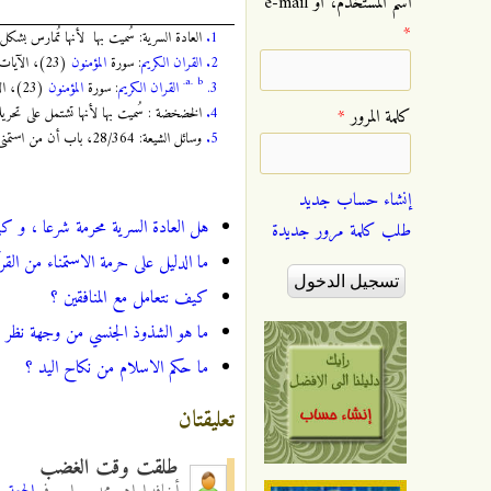
‏اسم المستخدم، أو e-mail
*
1.
العادة السرية: سُميت بها لأنها تُمارس بشكل
2.
القران الكريم
: سورة
المؤمنون
(23)، الآيات: 5 - 7، الصفحة:
a.
b.
3.
القران الكريم
: سورة
المؤمنون
(23)، الآية: 7، الصفحة:
4.
الخضخضة : سُميت بها لأنها تشتمل على تحريك 
‏كلمة المرور ‏
*
5.
وسائل ‏الشيعة: 28/364، باب أن من استمنى فعليه التعزير، حديث: 34978.
إنشاء حساب جديد
هل العادة السرية محرمة شرعا ، و ك
طلب كلمة مرور جديدة
ما الدليل على حرمة الاستمناء من القر
كيف نتعامل مع المنافقين ؟
ما هو الشذوذ الجنسي من وجهة نظر ا
ما حكم الاسلام من نكاح اليد ؟
تعليقتان
طلقت وقت الغضب