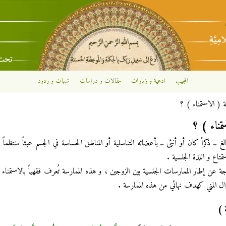
تجاوز إلى المحتوى الرئيسي
المجيب
ادعية و زيارات
مقالات و دراسات
شبهات و ردود
ة ( الاستمناء ) ؟
مناء ) ؟
لغ ــ ذكراً كان أو أنثى ــ بأعضائه التناسلية أو المناطق الحساسة في الجسم عبثاً منتظماً 
متاع و اللذة الجنسية .
ة عن إطار الممارسات الجنسية بين الزوجين ، و هذه الممارسة تُعرف فقهياً بالاستمناء
نزال المني كهدف نهائي من هذه الممارسة .
 )