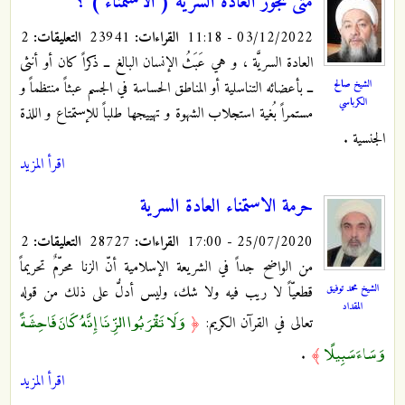
متى تجوز العادة السرية ( الاستمناء ) ؟
03/12/2022 - 11:18
القراءات:
23941
التعليقات:
2
العادة السريَّة
، و هي عَبَثُ الإنسان البالغ ــ ذكراً كان أو أنثى
الشيخ صالح
ــ بأعضائه التناسلية أو المناطق الحساسة في الجسم عبثاً منتظماً و
الكرباسي
مستمراً بُغية استجلاب الشهوة و تهييجها طلباً للإستمتاع و اللذة
الجنسية .
اقرأ المزيد
حرمة الاستمناء العادة السرية
25/07/2020 - 17:00
القراءات:
28727
التعليقات:
2
من الواضح جداً في الشريعة الإسلامية أنّ الزنا محرّمٌ تحريماً
الشيخ محمد توفيق
قطعيّاً لا ريب فيه ولا شك، وليس أدلُّ على ذلك من قوله
المقداد
وَلَا تَقْرَبُوا الزِّنَا إِنَّهُ كَانَ فَاحِشَةً
تعالى في القرآن الكريم:
﴿
وَسَاءَ سَبِيلًا
.
﴾
اقرأ المزيد