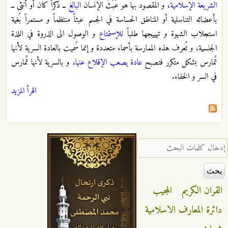
الشريعة الإسلامية
، و المقصود بها هو عَبَثُ الإنسان
البالغ
ــ ذكراً كان أو أنثى ــ
بأعضائه التناسلية أو المناطق الحساسة في الجسم عبثاً منتظماً و مستمراً بُغية
استجلاب الشهوة و تهييجها طلباً
للإستمتاع
و الوصول الى الذروة في اللذة
الجنسية، و تُعرف هذه الممارسة بأسماء متعددة و إنما سُميت بالعادة السرية لأنها
تُمارس بشكل متكرر فتصبح
عادة يصعب الإقلاع عنها
، و بالسرية لأنها تُمارس
في السر و الخفاء.
اقرأ المزيد
‏إدخال كلمات البحث ‏
القران الكريم
المجيب
دائرة المعارف الاسلامية