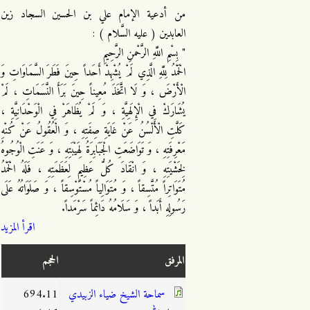
من أدعية الإمام علي بن الحسين السجاد زين
العابدين ( عليه السَّلام ) :
" بِسْمِ اللَّهِ الرَّحْمنِ الرَّحِيمِ
الْحَمْدُ لِلَّهِ الَّذِي لَمْ يُشْهِدْ أَحَداً حِينَ فَطَرَ السَّمَاوَاتِ وَ
الْأَرْضَ ، وَ لَا اتَّخَذَ مُعِيناً حِينَ بَرَأَ النَّسَمَاتِ ، لَمْ
يُشَارَكْ فِي الْإِلَهِيَّةِ ، وَ لَمْ يُظَاهَرْ فِي الْوَحْدَانِيَّةِ ،
كَلَّتِ الْأَلْسُنُ عَنْ غَايَةِ صِفَتِهِ ، وَ الْعُقُولُ عَنْ كُنْهِ
مَعْرِفَتِهِ ، وَ تَوَاضَعَتِ الْجَبَابِرَةُ لِهَيْبَتِهِ ، وَ عَنَتِ الْوُجُوهُ
لِخَشْيَتِهِ ، وَ انْقَادَ كُلُّ عَظِيمٍ لِعَظَمَتِهِ ، فَلَهُ الْحَمْدُ
مُتَوَاتِراً مُتَّسِقاً ، وَ مُتَوَالِياً مُسْتَوْسِقاً ، وَ صَلَوَاتُهُ عَلَى
رَسُولِهِ أَبَداً ، وَ سَلَامُهُ دَائِماً سَرْمَداً.
اقرأ المزيد
المرفق
الحجم
سماحة الشيخ ضياء الزبيدي
694.11