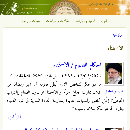
تجاوز إلى المحتوى الرئيسي
المجيب
ادعية و زيارات
مقالات و دراسات
شبهات و ردود
مركز
الرئيسية
الإشعاع
أنت هنا
الاستمناء
الإسلامي
احكام الصـوم / الاستمناء
12/03/2025 - 13:33
القراءات:
2990
التعليقات:
0
ما هو حکم الشخص الذی أبطل صومه فی شهر رمضان من
السيد علي الخامنئي
خلال ممارسة الجماع المحرّم او الاستمناء او تناول الطعام والشراب
المحرمیّن؟ إبتُلی شخص ولسنوات عدیدة بممارسة العادة السریة فی شهر الصیام
وغیره، فما هو حکم صلاته وصیامه؟
اقرأ المزيد