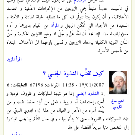
لقد حرص
الإسلام
على أن يكون البيت الإسلامي الذي رغَّبَ
في تأسيسه حصناً منيعاً يحمي الزوجين من الإنحرافات الخُلقية و المفاسد
الأخلاقية، و أن يكون بيتاً تتوفَّر فيه كل ما تتطلبه الحياة الهادئة و الآمنة و
السعيدة من الأجواء التي تُمَكِّن الرجل و
المرأة
من القيام بدورهما و أداء
مسؤولياتهما. لهذا فإننا نجد أن الله عَزَّ و جَلَّ قد وضع القوانين الحكيمة و سَنَّ
السُنن القويمة الكفيلة بإسعاد الزوجين و تسهيل بلوغهما الى الأهداف المبتغاة
من تأسيس الأسرة.
اقرأ المزيد
كيف نتجنَّب الشذوذ الجنسي ؟
19/01/2007 - 11:38
القراءات:
67196
التعليقات:
6
إن
الشذوذ الجنسي
إنما هو نتيجة لسلوكيات و ظروف فردية و
الشيخ صالح
أخرى إجتماعية أو تربوية ، فعلى من أراد حفظ نفسه و من
الكرباسي
يَهُمُّه أمره من الأهل و العيال من هذا الداء الدوي التوقي من
تلك السلوكيات و الظروف حتى لا يتأثر بها ، و في حال التأثر بها يجب المبادرة
إلى التخلص منها سريعاً للقضاء على هذ