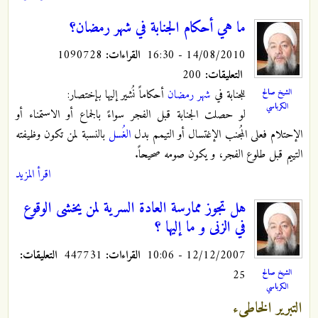
ما هي أحكام الجنابة في شهر رمضان؟
14/08/2010 - 16:30
القراءات:
1090728
التعليقات:
200
الشيخ صالح
للجنابة في
شهر رمضان
أحكاماً نُشير إليها بإختصار:
الكرباسي
لو حصلت الجنابة قبل الفجر سواءً بالجماع أو الاستمناء أو
الإحتلام فعلى المُجنب الإغتسال أو التيمم بدل
الغُسل
بالنسبة لمن تكون وظيفته
التييم قبل طلوع الفجر، و يكون صومه صحيحاً.
اقرأ المزيد
هل تجوز ممارسة العادة السرية لمن يخشى الوقوع
في الزنى و ما إليها ؟
12/12/2007 - 10:06
القراءات:
447731
التعليقات:
25
الشيخ صالح
الكرباسي
التبرير الخاطيء