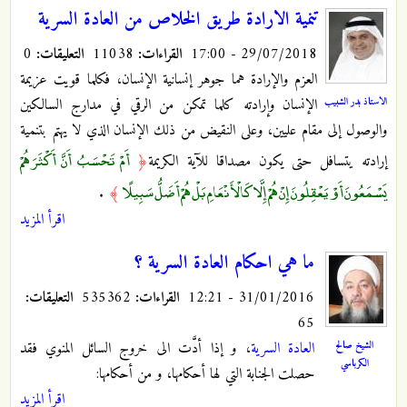
تنمية الارادة طريق الخلاص من العادة السرية
29/07/2018 - 17:00
القراءات:
11038
التعليقات:
0
العزم والإرادة هما جوهر إنسانية الإنسان، فكلما قويت عزيمة
الاستاذ بدر الشبيب
الإنسان وإرادته كلما تمكن من الرقي في مدارج السالكين
والوصول إلى مقام عليين، وعلى النقيض من ذلك الإنسان الذي لا يهتم بتنمية
أَمْ تَحْسَبُ أَنَّ أَكْثَرَهُمْ
إرادته يتسافل حتى يكون مصداقا للآية الكريمة
﴿
يَسْمَعُونَ أَوْ يَعْقِلُونَ إِنْ هُمْ إِلَّا كَالْأَنْعَامِ بَلْ هُمْ أَضَلُّ سَبِيلًا
.
﴾
اقرأ المزيد
ما هي احكام العادة السرية ؟
31/01/2016 - 12:21
القراءات:
535362
التعليقات:
65
الشيخ صالح
العادة السرية
، و إذا أدَّت الى خروج السائل المنوي فقد
الكرباسي
حصلت الجنابة التي لها أحكامها، و من أحكامها:
اقرأ المزيد