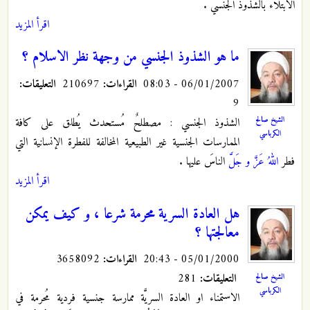
الابتلاء بالشذوذ الجنسي .
اقرأ المزيد
ما هو الشذوذ الجنسي من وجهة نظر الاسلام ؟
06/01/2007 - 08:03
القراءات:
210697
التعليقات:
9
الشيخ صالح
الشذوذ الجنسي : مصطلحٌ مُستحدث يُطلق على كافة
الكرباسي
الممارسات الجنسية غير الطبيعية المخالفة للفطرة الإنسانية التي
فطر
اللهُ عَزَّ و جَلَّ
الناسَ عليها .
اقرأ المزيد
هل العادة السرية محرمة شرعا ، و كيف يمكن
معالجتها ؟
05/01/2000 - 20:43
القراءات:
3658092
التعليقات:
281
الشيخ صالح
الكرباسي
الاستمناء او العادة السريَّة ممارسة جنسية فردية مُحرمة في