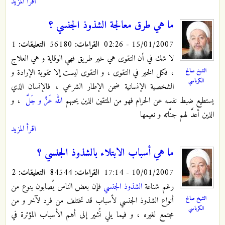
اقرأ المزيد
ما هي طرق معالجة الشذوذ الجنسي ؟
15/01/2007 - 02:26
القراءات:
56180
التعليقات:
1
لا شك في أن التقوى هي خير طريق فهي الوقاية و هي العلاج
الشيخ صالح
، فكل الخير في التقوى ، و التقوى ليست إلا تقوية الإرادة و
الكرباسي
الشخصية الإنسانية ضمن الإطار الشرعي ، فالإنسان الذي
يستطيع ضبط نفسه عن الحرام فهو من المتقين الذين يحبهم
الله عَزَّ و جَلَّ
، و
الذين أعدَّ لهم جنَّاته و نعيمها
اقرأ المزيد
ما هي أسباب الابتلاء بالشذوذ الجنسي ؟
10/01/2007 - 17:14
القراءات:
84544
التعليقات:
2
رغم شناعة
الشذوذ الجنسي
فإن بعض الناس يُصابون بنوع من
الشيخ صالح
أنواع الشذوذ الجنسي لأسباب قد تختلف من فرد لآخر و من
الكرباسي
مجتمع لغيره ، و فيما يلي نُشير إلى أهم الأسباب المؤثرة في