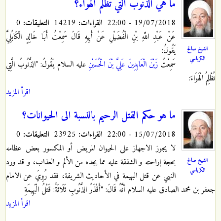
ما هي الذنوب التي تظلم الهواء؟
19/07/2018 - 22:00
القراءات:
14219
التعليقات:
0
عَنْ عَبْدِ اللَّهِ بْنِ الْفُضَيْلِ عَنْ أَبِيهِ قَالَ سَمِعْتُ أَبَا خَالِدٍ الْكَابُلِيَّ
الشيخ صالح
يَقُولُ:
الكرباسي
سَمِعْتُ
زَيْنَ الْعَابِدِينَ عَلِيَّ بْنَ الْحُسَيْنِ
عليه السلام يَقُولُ‏: "الذُّنُوبُ الَّتِي
تُظْلِمُ الْهَوَاءَ:
اقرأ المزيد
ما هو حكم القتل الرحيم بالنسبة الى الحيوانات؟
15/07/2018 - 22:00
القراءات:
23925
التعليقات:
0
لا يجوز الاجهاز على الحيوان المريض أو المكسور بعض عظامه
الشيخ صالح
بحجة إراحته و الشفقة عليه مما يجده من الألم و العذاب، و قد ورد
الكرباسي
النهي عن قتل البهيمة في الأحاديث الشريفة، فقد رُوِيَ عن الامام
جعفر بن محمد الصادق عليه السلام أنَّهُ قَالَ: "أَقْذَرُ الذُّنُوبِ‏ ثَلَاثَةٌ: قَتْلُ الْبَهِيمَةِ
اقرأ المزيد