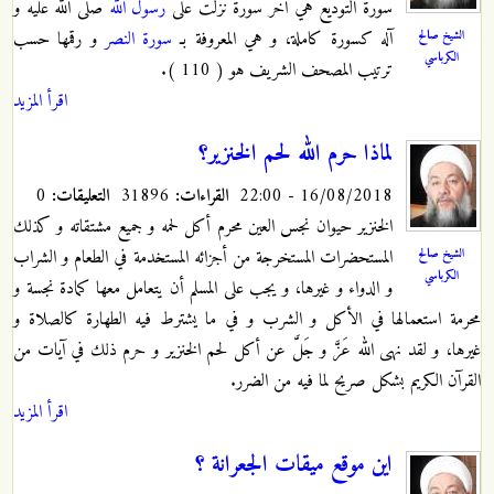
سورة التوديع هي آخر سورة نزلت على
رسول الله
صلى الله عليه و
الشيخ صالح
آله كسورة كاملة، و هي المعروفة بـ
سورة النصر
و رقمها حسب
الكرباسي
ترتيب المصحف الشريف هو ( 110 ).
اقرأ المزيد
لماذا حرم الله لحم الخنزير؟
16/08/2018 - 22:00
القراءات:
31896
التعليقات:
0
الخنزير حيوان نجس العين محرم أكل لحمه و جميع مشتقاته و كذلك
الشيخ صالح
المستحضرات المستخرجة من أجزائه المستخدمة في الطعام و الشراب
الكرباسي
و الدواء و غيرها، و يجب على المسلم أن يتعامل معها كمادة نجسة و
محرمة استعمالها في الأكل و الشرب و في ما يشترط فيه الطهارة كالصلاة و
غيرها، و لقد نهى الله عَزَّ و جَلَّ عن أكل لحم الخنزير و حرم ذلك في آيات من
القرآن الكريم بشكل صريح لما فيه من الضرر.
اقرأ المزيد
اين موقع ميقات الجعرانة ؟