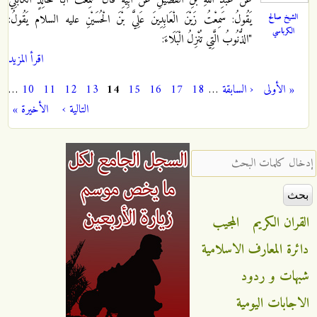
الشيخ صالح
يَقُولُ: سَمِعْتُ زَيْنَ الْعَابِدِينَ عَلِيَّ بْنَ الْحُسَيْنِ عليه السلام يَقُولُ‏:
الكرباسي
"الذُّنُوبُ الَّتِي تُنْزِلُ‏ الْبَلَاءَ:
اقرأ المزيد
« الأولى
‹ السابقة
…
18
17
16
15
14
13
12
11
10
…
الصفحات
التالية ›
الأخيرة »
‏إدخال كلمات البحث ‏
القران الكريم
المجيب
دائرة المعارف الاسلامية
شبهات و ردود
الاجابات اليومية