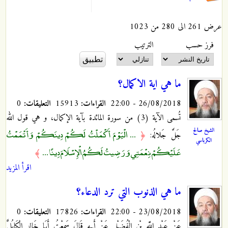
عرض 261 الى 280 من 1023
‏فرز حسب ‏
‏الترتيب ‏
ما هي اية الاكمال؟
26/08/2018 - 22:00
القراءات:
15913
التعليقات:
0
تُسمى الآية (3) من سورة المائدة بآية الإكمال، و هي قول الله
الشيخ صالح
... الْيَوْمَ أَكْمَلْتُ لَكُمْ دِينَكُمْ وَأَتْمَمْتُ
جَلَّ جَلالُه:
﴿
الكرباسي
عَلَيْكُمْ نِعْمَتِي وَرَضِيتُ لَكُمُ الْإِسْلَامَ دِينًا ...
﴾
اقرأ المزيد
ما هي الذنوب التي ترد الدعاء؟
23/08/2018 - 22:00
القراءات:
17826
التعليقات:
0
عَنْ عَبْدِ اللَّهِ بْنِ الْفُضَيْلِ عَنْ أَبِيهِ قَالَ سَمِعْتُ أَبَا خَالِدٍ الْكَابُلِيَّ