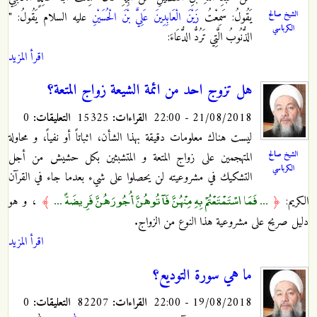
الشيخ صالح
يَقُولُ: سَمِعْتُ
زَيْنَ الْعَابِدِينَ عَلِيَّ بْنَ الْحُسَيْنِ
عليه السلام يَقُولُ‏: "
الكرباسي
الذُّنُوبُ الَّتِي تَرُدُّ الدُّعَاءَ:
اقرأ المزيد
هل تزوج احد من ائمة الشيعة زواج المتعة؟
21/08/2018 - 22:00
القراءات:
15325
التعليقات:
0
ليست هناك معلومات دقيقة بهذا الشأن، اثباتاً أو نفياً، و محاولة
الشيخ صالح
المتهجمين على زواج المتعة و المتشبثين بكل حشيش من أجل
الكرباسي
التشكيك في مشروعيته لن يحصلوا على شيء بعدما جاء في القرآن
... فَمَا اسْتَمْتَعْتُمْ بِهِ مِنْهُنَّ فَآتُوهُنَّ أُجُورَهُنَّ فَرِيضَةً ...
الكريم:
﴿
﴾
، و هو
دليل صريح على مشروعية هذا النوع من الزواج.
اقرأ المزيد
ما هي سورة التوديع؟
19/08/2018 - 22:00
القراءات:
82207
التعليقات:
0