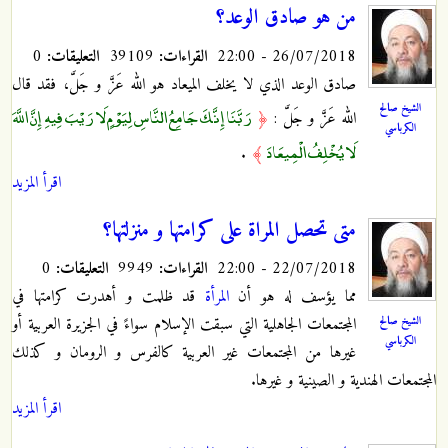
من هو صادق الوعد؟
26/07/2018 - 22:00
القراءات:
39109
التعليقات:
0
صادق الوعد الذي لا يخلف الميعاد هو الله عَزَّ و جَلَّ، فقد قال
الشيخ صالح
رَبَّنَا إِنَّكَ جَامِعُ النَّاسِ لِيَوْمٍ لَا رَيْبَ فِيهِ إِنَّ اللَّهَ
الله عَزَّ و جَلَّ :
﴿
الكرباسي
لَا يُخْلِفُ الْمِيعَادَ
.
﴾
اقرأ المزيد
متى تحصل المراة على كرامتها و منزلتها؟
22/07/2018 - 22:00
القراءات:
9949
التعليقات:
0
مما يؤسف له هو أن
المرأة
قد ظلمت و أهدرت كرامتها في
الشيخ صالح
المجتمعات الجاهلية التي سبقت الإسلام سواءً في الجزيرة العربية أو
الكرباسي
غيرها من المجتمعات غير العربية كالفرس و الرومان و كذلك
المجتمعات الهندية و الصينية و غيرها.
اقرأ المزيد