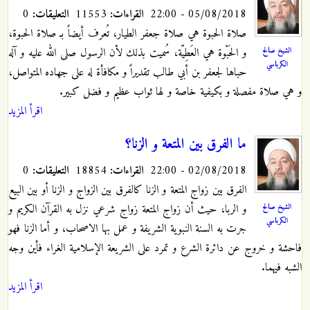
05/08/2018 - 22:00
القراءات:
11553
التعليقات:
0
صلاة الحبوة هي صلاة جعفر الطيار، تُعرف أيضاً بـ صلاة الحبوة،
الشيخ صالح
و الحَبْوة هي العَطِيّة، سُميت بذلك لأن الرسول صلى الله عليه و آله
الكرباسي
حباها لجعفر بن أبي طالب تقديراً و مكافأة له على جهاده المتواصل،
و هي صلاة مفصلة و بكيفية خاصة و لها ثواب عظيم و فضل كبير.
اقرأ المزيد
ما الفرق بين المتعة و الزنا؟
02/08/2018 - 22:00
القراءات:
18854
التعليقات:
0
الفرق بين زواج المتعة و الزنا كالفرق بين الزواج و الزنا أو بين البيع
الشيخ صالح
و الربا، حيث أن زواج المتعة زواج شرعي نزل به القرآن الكريم و
الكرباسي
جرت به السنة النبوية الشريفة و عمل بها الاصحاب، و أما الزنا فهو
فاحشة و خروج عن دائرة الشرع و تمرد على الشريعة الإسلامية الغراء فأين وجه
الشبه فيهما.
اقرأ المزيد