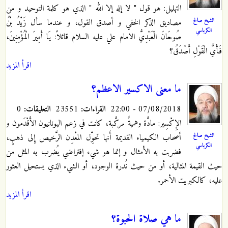
التهليل: هو قول " لا إله إلا الله " الذي هو كلمة التوحيد و من
الشيخ صالح
مصاديق الذكر الخفي
و أصدق القول، و عندما سأل زَيْدُ بْنُ
الكرباسي
صُوحَانَ الْعَبْدِيُّ الامام علي عليه السلام قائلاً: يَا أَمِيرَ الْمُؤْمِنِينَ،
فَأَيُّ الْقَوْلِ‏ أَصْدَقُ‏؟
اقرأ المزيد
ما معنى الاكسير الاعظم؟
07/08/2018 - 22:00
القراءات:
23551
التعليقات:
0
الإِكْسِير: مادَّة وهميةٌ مركَّبة، كانت في زعم اليونانيون الأَقْدَمون و
الشيخ صالح
أصحاب الكيمياء القديمة أَنها تحوِّل المعْدِن الرَّخيص إِلى ذهبٍ،
الكرباسي
فضربت به الأمثال و إنما هو شيء إفتراضي يُضرب به المثل من
حيث القيمة المثالية، أو من حيث نُدرة الوجود، أو الشيء الذي يستحيل العثور
عليه، كالكبريت الأحمر.
اقرأ المزيد
ما هي صلاة الحبوة؟