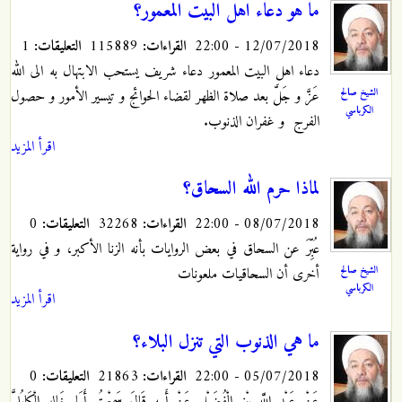
ما هو دعاء اهل البيت المعمور؟
12/07/2018 - 22:00
القراءات:
115889
التعليقات:
1
دعاء اهل البيت المعمور دعاء شريف يستحب الابتهال به الى الله
الشيخ صالح
عَزَّ و جَلَّ بعد صلاة الظهر لقضاء الحوائج و تيسير الأمور و حصول
الكرباسي
الفرج و غفران الذنوب.
اقرأ المزيد
لماذا حرم الله السحاق؟
08/07/2018 - 22:00
القراءات:
32268
التعليقات:
0
عُبِّرَ عن السحاق في بعض الروايات بأنه الزنا الأكبر، و في رواية
الشيخ صالح
أخرى أن السحاقيات ملعونات
الكرباسي
اقرأ المزيد
ما هي الذنوب التي تنزل البلاء؟
05/07/2018 - 22:00
القراءات:
21863
التعليقات:
0
عَنْ عَبْدِ اللَّهِ بْنِ الْفُضَيْلِ عَنْ أَبِيهِ قَالَ سَمِعْتُ أَبَا خَالِدٍ الْكَابُلِيَّ