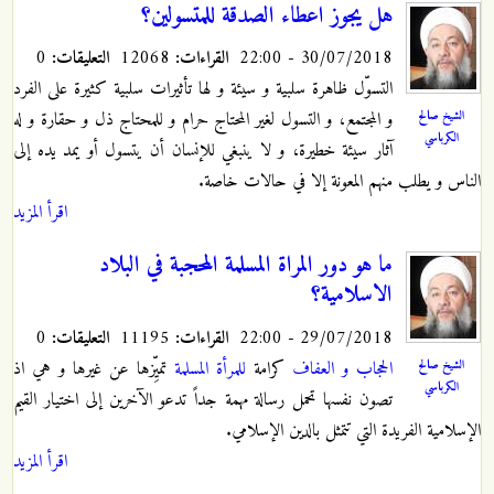
هل يجوز اعطاء الصدقة للمتسولين؟
30/07/2018 - 22:00
القراءات:
12068
التعليقات:
0
التسوّل ظاهرة سلبية و سيئة و لها تأثيرات سلبية كثيرة على الفرد
الشيخ صالح
و المجتمع، و التسول لغير المحتاج حرام و للمحتاج ذل و حقارة و له
الكرباسي
آثار سيئة خطيرة، و لا ينبغي للإنسان أن يتسول أو يمد يده إلى
الناس و يطلب منهم المعونة إلا في حالات خاصة.
اقرأ المزيد
ما هو دور المراة المسلمة المحجبة في البلاد
الاسلامية؟
29/07/2018 - 22:00
القراءات:
11195
التعليقات:
0
الحجاب و العفاف
كرامة
للمرأة المسلمة
تميِّزها عن غيرها و هي اذ
الشيخ صالح
الكرباسي
تصون نفسها تحمل رسالة مهمة جداً تدعو الآخرين إلى اختيار القيم
الإسلامية الفريدة التي تتمثل بالدين الإسلامي.
اقرأ المزيد