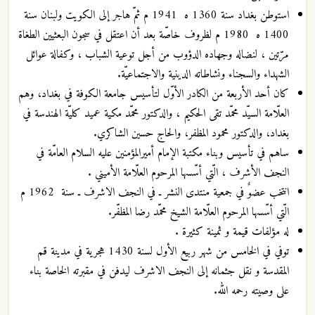
استوطن بغداد سنة 1360 ه 1941 م ثمّ هاجر إلى الكويت ولبنان سنة
1400 ه 1980 م لظروف خاصّة بعد أن اعتقل في سجون البعثيين الطغاة
مرّتين ، لنضاله وجهاده الدؤوب من أجل توعية الشباب ، وكفالة عوائل
الشهداء والسجناء ونشاطاته الدينية والاجتماعيّة.
كان أحد الأربعة من الكادر الأوّل لتأسيس جامعة الكوفة في بغداد، وهم
العلّامة السيّد محمّد تقى الحكيم ، والدكتور محمّد مكية عميد كليّة الهندسة في
بغداد، والدكتور محمود المظفر، والحاج حسين الشاكري.
ساهم في تأسيس وبناء مكتبة الإمام أميرالمؤمنين عليه السلام العامّة في
النجف الأشرف ، الّتي أسّسها المرحوم العلّامة الأميني .
انتخب عضوٌ في جمعية منتدى النشر ـ في النجف الاشرف ـ سنة 1962 م
الّتي أسّسها المرحوم العلّامة الشيخ محمّد رضا المظفّر.
له مؤلفات قيمة و ثمينة كثيرة .
توفي في الخامس من شهر ربيع الأول لسنة 1430 هجرية في مدينة قم
المقدسة و نقل جثمانه إلى النجف الاشرف ليدفن في مقبرته الخاصة بناء
على وصيته رحمه الله.