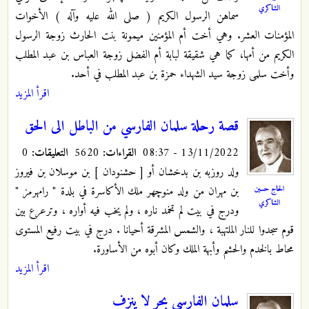
الشاكري
سماهن الرسول الكريم ( صلى الله عليه وآله ) الأخوات
المؤمنات العشر. وهي أخت أم المؤمنين ميمونة بنت الحارث زوجة الرسول
الكريم من أمها، كما هي شقيقة لبابة أم الفضل زوجة العباس بن عبد المطلب
وأخت سلمى زوجة سيد الشهداء حمزة بن عبد المطلب في أحد.
اقرأ المزيد
قصة رحلة سلمان الفارسي من الباطل الى الحق
13/11/2022 - 08:37
القراءات:
5620
التعليقات:
0
ولد روزبه بن بدخشان أو [ حشنودان ] بن موسلان بن فيروز
الحاج حسين
بن مهران من ولد منوچهر ملك الأكاسرة في بلدة " رامهرمز "
الشاكري
ودرج في بيت لم تخمد ناره ، ولم يخب فيه أواره ، وترعرع بين
قوم سجدوا للنار الملتهبة ، والشمس المشرقة أحيانا . درج في بيت رفيع المستوى
محاط بالخدم والحشم وأبهة الملك وكان أبوه من الأساورة.
اقرأ المزيد
سلمان الفارسي بحر لا ينزف