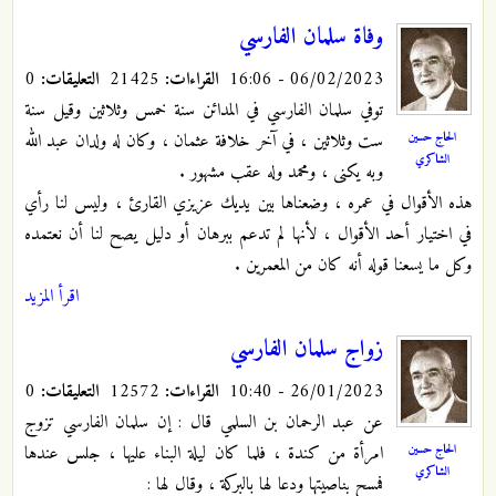
وفاة سلمان الفارسي
06/02/2023 - 16:06
القراءات:
21425
التعليقات:
0
توفي سلمان الفارسي في المدائن سنة خمس وثلاثين وقيل سنة
الحاج حسين
ست وثلاثين ، في آخر خلافة عثمان ، وكان له ولدان عبد الله
الشاكري
وبه يكنى ، ومحمد وله عقب مشهور .
هذه الأقوال في عمره ، وضعناها بين يديك عزيزي القارئ ، وليس لنا رأي
في اختيار أحد الأقوال ، لأنها لم تدعم ببرهان أو دليل يصح لنا أن نعتمده
وكل ما يسعنا قوله أنه كان من المعمرين .
اقرأ المزيد
زواج سلمان الفارسي
26/01/2023 - 10:40
القراءات:
12572
التعليقات:
0
عن عبد الرحمان بن السلمي قال : إن سلمان الفارسي تزوج
الحاج حسين
امرأة من كندة ، فلما كان ليلة البناء عليها ، جلس عندها
الشاكري
فمسح بناصيتها ودعا لها بالبركة ، وقال لها :