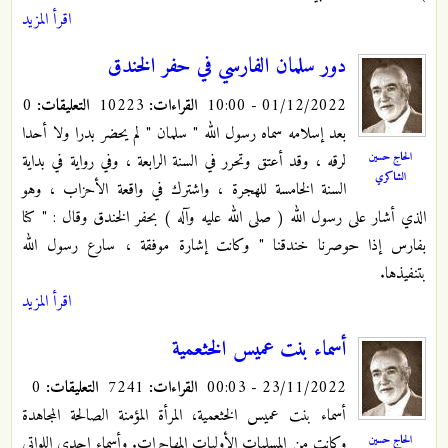
اقرأ المزيد
دور سلمان الفارسي في حفر الخندق
01/12/2022 - 10:00
القراءات:
10223
التعليقات:
0
بعد إسلامه سماه رسول الله " سلمان " لم يحضر بدرا ولا أحدا
الحاج حسين
لرقه ، وقد أعتق وتحرر في السنة الرابعة ، وفي رواية في بداية
الشاكري
السنة الخامسة للهجرة ، واشترك في واقعة الأحزاب ، وهو
الذي أشار على رسول الله ( صلى الله عليه وآله ) بحفر الخندق وقال : " كنا
بفارس إذا حوصرنا خندقنا " وكانت إشارة موفقة ، سارع رسول الله
بتنفيذها.
اقرأ المزيد
أسماء بنت عميس الخثعمية
23/11/2022 - 00:03
القراءات:
7241
التعليقات:
0
أسماء بنت عميس الخثعمية، المرأة المؤمنة الصالحة المجاهدة
الحاج حسين
وكانت من المسلمات الأوليات المهاجرات. وأسماء إحدى اللواتي