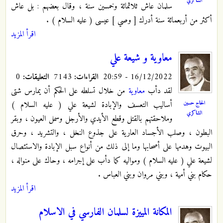
الشاكري
سلمان عاش ثلاثمائة وخمسين سنة ، وقال بعضهم : بل عاش
أكثر من أربعمائة سنة أدرك [ وصي ] عيسى ( عليه السلام ) .
اقرأ المزيد
معاوية و شيعة علي
16/12/2022 - 20:59
القراءات:
7143
التعليقات:
0
لقد دأب
معاوية
من خلال تسلطه على الحكم أن يمارس شتى
الحاج حسين
أساليب التعسف والإبادة لشيعة علي ( عليه السلام )
الشاكري
وملاحقتهم بالقتل وقطع الأيدي والأرجل وسمل العيون ، وبقر
البطون ، وصلب الأجساد العارية على جذوع النخل ، والتشريد ، وحرق
البيوت وهدمها على أصحابها وما إلى ذلك من أنواع سبل الإبادة والاستئصال
لشيعة علي ( عليه السلام ) ومواليه كما دأب على إجرامه ، وحاك على منواله ،
حكام بني أمية ، وبني مروان وبني العباس .
اقرأ المزيد
المكانة المييزة لسلمان الفارسي في الاسلام