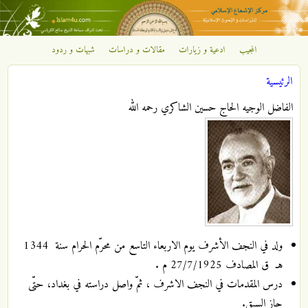
تجاوز إلى المحتوى الرئيسي
المجيب
ادعية و زيارات
مقالات و دراسات
شبهات و ردود
مركز
الرئيسية
الإشعاع
أنت هنا
الفاضل الوجيه الحاج حسين الشاكري رحمه الله
الإسلامي
ولد في النجف الأشرف يوم الاربعاء التاسع من محرّم الحرام سنة 1344
هـ ق المصادف 27/7/1925 م .
درس المقدمات في النجف الاشرف ، ثمّ واصل دراسته في بغداد، حتّى
حاز السبق.