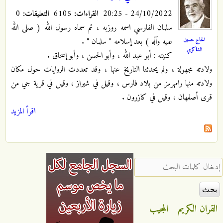
24/10/2022 - 20:25
القراءات:
6105
التعليقات:
0
سلمان الفارسي اسمه روزبه ، ثم سماه رسول الله ( صلى الله
الحاج حسين
عليه وآله ) بعد إسلامه " سلمان " .
الشاكري
كنيته : أبو عبد الله ، وأبو الحسن ، وأبو إسحاق .
ولادته مجهولة ، ولم يحدثنا التاريخ عنها ، وقد تعددت الروايات حول مكان
ولادته منها رامهرمز من بلاد فارس ، وقيل في شيراز ، وقيل في قرية جي من
قرى أصفهان ، وقيل في كازرون .
اقرأ المزيد
‏إدخال كلمات البحث ‏
القران الكريم
المجيب