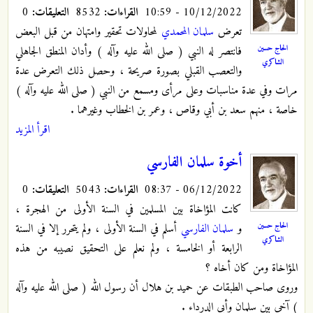
10/12/2022 - 10:59
القراءات:
8532
التعليقات:
0
تعرض
سلمان المحمدي
لمحاولات تحقير وامتهان من قبل البعض
الحاج حسين
فانتصر له النبي ( صلى الله عليه وآله ) وأدان المنطق الجاهلي
الشاكري
والتعصب القبلي بصورة صريحة ، وحصل ذلك التعرض عدة
مرات وفي عدة مناسبات وعلى مرأى ومسمع من النبي ( صلى الله عليه وآله )
خاصة ، منهم سعد بن أبي وقاص ، وعمر بن الخطاب وغيرهما .
اقرأ المزيد
أخوة سلمان الفارسي
06/12/2022 - 08:37
القراءات:
5043
التعليقات:
0
كانت المؤاخاة بين المسلمين في السنة الأولى من الهجرة ،
الحاج حسين
و
سلمان الفارسي
أسلم في السنة الأولى ، ولم يتحرر إلا في السنة
الشاكري
الرابعة أو الخامسة ، ولم نعلم على التحقيق نصيبه من هذه
المؤاخاة ومن كان أخاه ؟
وروى صاحب الطبقات عن حميد بن هلال أن رسول الله ( صلى الله عليه وآله
) آخى بين سلمان وأبي الدرداء .