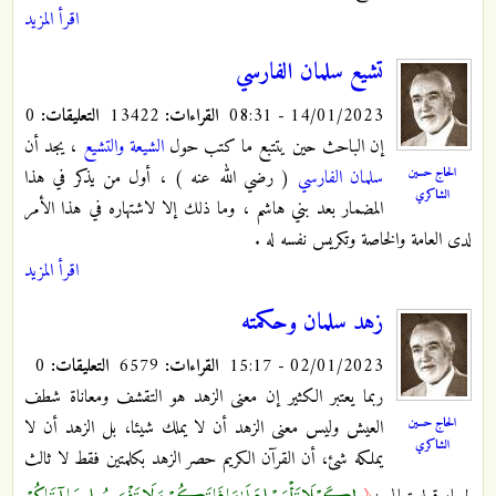
اقرأ المزيد
تشيع سلمان الفارسي
14/01/2023 - 08:31
القراءات:
13422
التعليقات:
0
إن الباحث حين يتتبع ما كتب حول
الشيعة والتشيع
، يجد أن
الحاج حسين
سلمان الفارسي
( رضي الله عنه ) ، أول من يذكر في هذا
الشاكري
المضمار بعد بني هاشم ، وما ذلك إلا لاشتهاره في هذا الأمر
لدى العامة والخاصة وتكريس نفسه له .
اقرأ المزيد
زهد سلمان وحكمته
02/01/2023 - 15:17
القراءات:
6579
التعليقات:
0
ربما يعتبر الكثير إن معنى الزهد هو التقشف ومعاناة شطف
الحاج حسين
العيش وليس معنى الزهد أن لا يملك شيئا، بل الزهد أن لا
الشاكري
يملكه شئ، أن القرآن الكريم حصر الزهد بكلمتين فقط لا ثالث
لِكَيْلَا تَأْسَوْا عَلَىٰ مَا فَاتَكُمْ وَلَا تَفْرَحُوا بِمَا آتَاكُمْ