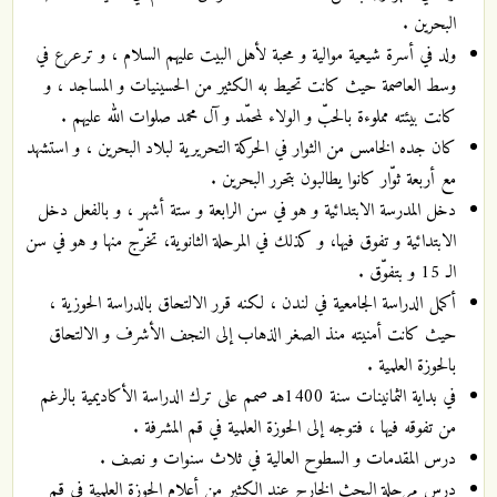
البحرين .
ولد في أسرة شيعية موالية و محبة لأهل البيت عليهم السلام ، و ترعرع في
وسط العاصمة حيث كانت تحيط به الكثير من الحسينيات و المساجد ، و
كانت بيئته مملوءة بالحبّ و الولاء لمحمّد و آل محمد صلوات الله عليهم .
كان جده الخامس من الثوار في الحركة التحريرية لبلاد البحرين ، و استشهد
مع أربعة ثوّار كانوا يطالبون بتحرر البحرين .
دخل المدرسة الابتدائية و هو في سن الرابعة و ستة أشهر ، و بالفعل دخل
الابتدائية و تفوق فيها، و كذلك في المرحلة الثانوية، تخرّج منها و هو في سن
الـ 15 و بتفوّق .
أكمل الدراسة الجامعية في لندن ، لكنه قرر الالتحاق بالدراسة الحوزية ،
حيث كانت أمنيته منذ الصغر الذهاب إلى النجف الأشرف و الالتحاق
بالحوزة العلمية .
في بداية الثمانينات سنة 1400هـ صمم على ترك الدراسة الأكاديمية بالرغم
من تفوقه فيها ، فتوجه إلى الحوزة العلمية في قم المشرفة .
درس المقدمات و السطوح العالية في ثلاث سنوات و نصف .
درس مرحلة البحث الخارج عند الكثير من أعلام الحوزة العلمية في قم