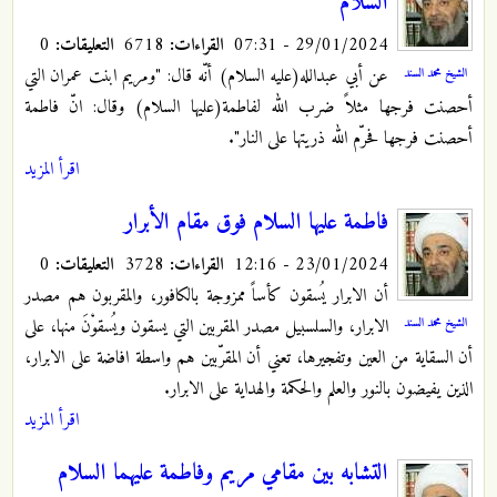
السلام
29/01/2024 - 07:31
القراءات:
6718
التعليقات:
0
عن أبي عبدالله(عليه السلام) أنّه قال: "ومريم ابنت عمران التي
الشيخ محمد السند
أحصنت فرجها مثلاً ضرب الله لفاطمة(عليها السلام) وقال: انّ فاطمة
أحصنت فرجها فحرّم الله ذريتها على النار".
اقرأ المزيد
فاطمة عليها السلام فوق مقام الأبرار
23/01/2024 - 12:16
القراءات:
3728
التعليقات:
0
أن الابرار يُسقون كأساً ممزوجة بالكافور، والمقربون هم مصدر
الشيخ محمد السند
الابرار، والسلسبيل مصدر المقربين التي يسقون ويُسقوْنَ منها، على
أن السقاية من العين وتفجيرها، تعني أن المقرّبين هم واسطة افاضة على الابرار،
الذين يفيضون بالنور والعلم والحكمة والهداية على الابرار.
اقرأ المزيد
التشابه بين مقامي مريم وفاطمة عليهما السلام