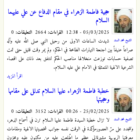
حجية فاطمة الزهراء في مقام الدفاع عن علي عليهما
السلام
05/03/2025 - 12:38
القراءات:
2664
التعليقات:
0
شهدت الساعات الاولى من رحيل النبي صلى الله عليه وآله
الشيخ محمد السند
صراعاً عنيفاً بين اجنحة التيارات الطامحة في الحكم، ولم يمر وقت قليل حتى تمت
تصفية حسابات توزعت منخلالها مناصب الحكم لتتفق بعد ذلك على اقصاء
الشرعية الالهية المتمثلة في الامام علي عليه السلام.
اقرأ المزيد
خطبة فاطمة الزهراء عليها السلام تدلل على مقامها
وحجيتها
25/02/2025 - 00:26
القراءات:
3152
التعليقات:
0
لا تزال خطبة السيدة فاطمة عليها السلام ترن في أسماع الدهر،
الشيخ محمد السند
وتتجدد على مرّ العصورمؤكدة في الوقت نفسه جوانب شخصيتها الالهية ومقامات
معرفتها الربوبية مشيرةالى عظيم ما اطّلعت عليه من مكنون علمه ومخزون