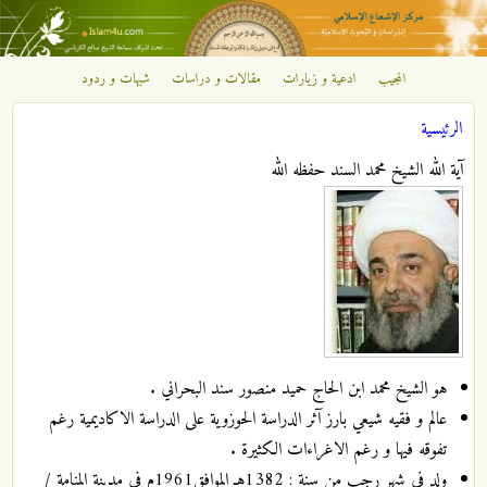
تجاوز إلى المحتوى الرئيسي
المجيب
ادعية و زيارات
مقالات و دراسات
شبهات و ردود
مركز
الرئيسية
الإشعاع
أنت هنا
آية الله الشيخ محمد السند حفظه الله
الإسلامي
هو الشيخ محمد ابن الحاج حميد منصور سند البحراني .
عالم و فقيه شيعي بارز آثر الدراسة الحوزوية على الدراسة الاكاديمية رغم
تفوقه فيها و رغم الاغراءات الكثيرة .
ولد في شهر رجب من سنة : 1382هـ الموافق1961م في مدينة المنامة /