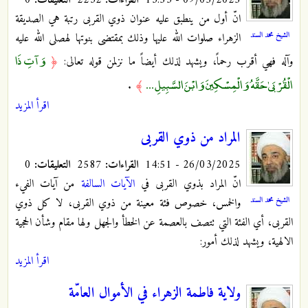
انّ أول من ينطبق عليه عنوان ذوي القربى رتبة هي الصديقة
الشيخ محمد السند
الزهراء صلوات الله عليها وذلك بمقتضى بنوتها لهصلى الله عليه
وَآتِ ذَا
وآله فهي أقرب رحماً، ويشهد لذلك أيضاً ما نزلمن قوله تعالى:
﴿
الْقُرْبَىٰ حَقَّهُ وَالْمِسْكِينَ وَابْنَ السَّبِيلِ ...
.
﴾
اقرأ المزيد
المراد من ذوي القربى
26/03/2025 - 14:51
القراءات:
2587
التعليقات:
0
انّ المراد بذوي القربى في
الآيات السالفة
من آيات الفيء
الشيخ محمد السند
والخمس، خصوص فئة معينة من ذوي القربى، لا كل ذوي
القربى، أي الفئة التي تتصف بالعصمة عن الخطأ والجهل ولها مقام وشأن الحجية
الالهية، ويشهد لذلك أمور:
اقرأ المزيد
ولاية فاطمة الزهراء في الأموال العامّة