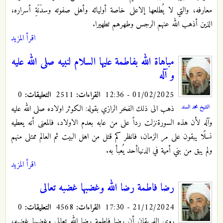
معارفه، والتي لا يُطلعها إلاعلى خاصة أوليائه وأهل صفوته وسدَنَةِ أسراره،
الذين أذهب الله عنهم الرجس وطهرهم تطهيرا.
اقرأ المزيد
مباهاة الله بفاطمة عليها السلام لنبيه صلى الله عليه
و آله
01/02/2025 - 12:36
القراءات:
2511
التعليقات:
0
ذهب الى ذلك الفخر الرازي بقوله: الكوثر اولاده صلى الله عليه
الشيخ محمد السند
وآله لأن هذه السورةنزلت رداً على من عابه بعدم الاولاد، فالمعنى أنه يعطيه
نسلًا يبقون على مر الزمان، فانظر كم قتل من اهل البيت ثم العالم ممتلى منهم
ولم يبق من بني أمية في الدنياأحد يُعبأ به.
اقرأ المزيد
رضا فاطمة رضا الله وغضبها غضبه تعالى
21/12/2024 - 17:30
القراءات:
4568
التعليقات:
0
روى الفريقان أن رضا فاطمة رضا الله تعالى وغضبها غضبه،