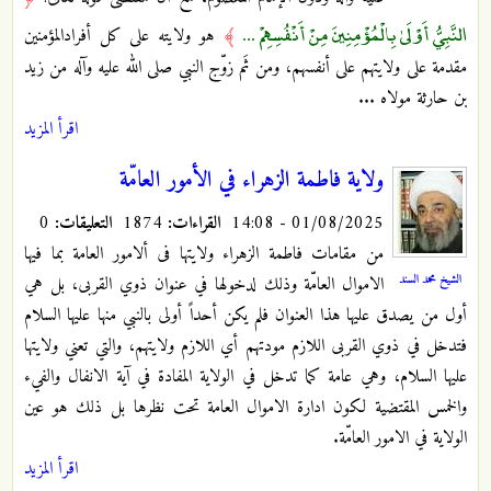
النَّبِيُّ أَوْلَىٰ بِالْمُؤْمِنِينَ مِنْ أَنْفُسِهِمْ ...
﴾
هو ولايته على كل أفرادالمؤمنين
مقدمة على ولايتهم على أنفسهم، ومن ثَم زوّج النبي صلى الله عليه وآله من زيد
بن حارثة مولاه ...
اقرأ المزيد
ولاية فاطمة الزهراء في الأمور العامّة
01/08/2025 - 14:08
القراءات:
1874
التعليقات:
0
من مقامات فاطمة الزهراء ولايتها فى ألامور العامة بما فيها
الشيخ محمد السند
الاموال العامّة وذلك لدخولها في عنوان ذوي القربى، بل هي
أول من يصدق عليها هذا العنوان فلم يكن أحداً أولى بالنبي منها عليها السلام
فتدخل في ذوي القربى اللازم مودتهم أي اللازم ولايتهم، والتي تعني ولايتها
عليها السلام، وهي عامة كما تدخل في الولاية المفادة في آية الانفال والفيء
والخمس المقتضية لكون ادارة الاموال العامة تحت نظرها بل ذلك هو عين
الولاية في الامور العامّة.
اقرأ المزيد