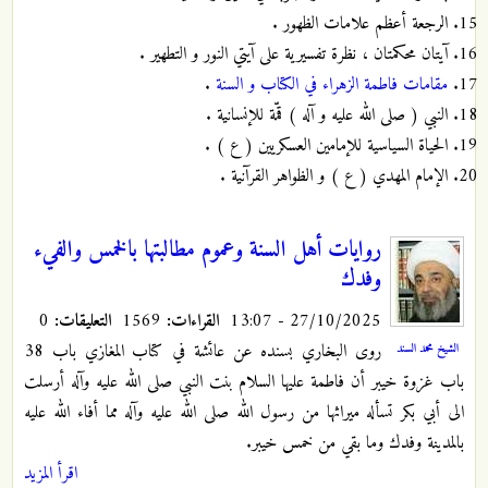
الرجعة أعظم علامات الظهور .
آيتان محكمتان ، نظرة تفسيرية على آيتي النور و التطهير .
مقامات فاطمة الزهراء في الكتاب و السنة
.
النبي ( صلى الله عليه و آله ) قمّة للإنسانية .
الحياة السياسية للإمامين العسكريين ( ع ) .
الإمام المهدي ( ع ) و الظواهر القرآنية .
روايات أهل السنة وعموم مطالبتها بالخمس والفيء
وفدك
27/10/2025 - 13:07
القراءات:
1569
التعليقات:
0
روى البخاري بسنده عن عائشة في كتاب المغازي باب 38
الشيخ محمد السند
باب غزوة خيبر أن فاطمة عليها السلام بنت النبي صلى الله عليه وآله أرسلت
الى أبي بكر تسأله ميراثها من رسول الله صلى الله عليه وآله مما أفاء الله عليه
بالمدينة وفدك وما بقي من خمس خيبر.
اقرأ المزيد