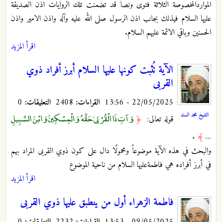
المواردالمخصوصة الثلاثة فتوى ونصاً قد تضمنت تلك الروايات اذن الصديقة
عليها السلام فيذلك بجانب اذن الرسول صلى الله عليه وآله واذن الامير واذن
الحسنين وباقي الائمة عليهم السلام.
اقرأ المزيد
الآية تُثبت كونها عليها السلام أبرز أفراد ذوي
القربى
22/05/2025 - 13:56
القراءات:
2408
التعليقات:
0
وَآتِ ذَا الْقُرْبَىٰ حَقَّهُ وَالْمِسْكِينَ وَابْنَ السَّبِيلِ
الشيخ محمد السند
قوله تعالى:
﴿
...
.
﴾
والبحث في هذه الآية موضوعاً ومحمولًا دال على كون ذوي القربى المراد بهم
في أبرز أفراده هي فاطمةعليها السلام من ناحية الموضوع
اقرأ المزيد
فاطمة الزهراء أول من ينطبق عليها ذوي القربى
09/05/2025 - 13:53
القراءات:
2232
التعليقات:
0