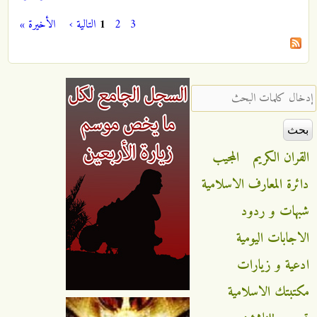
3
2
1
التالية ›
الأخيرة »
الصفحات
‏إدخال كلمات البحث ‏
القران الكريم
المجيب
دائرة المعارف الاسلامية
شبهات و ردود
الاجابات اليومية
ادعية و زيارات
مكتبتك الاسلامية