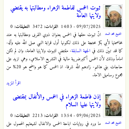
ثبوت الخمس لفاطمة الزهراء ومطالبتها به يقتضي
ولايتها العامّة
09/07/2025 - 14:03
القراءات:
3472
التعليقات:
0
انّ ثبوت حقها في الخمس بعنوان ذوي القربى ومطالبتها به عند
الشيخ محمد السند
مخاصمتها لأبي بكر محتجة على ذلك لكونها أول قرابة النبي صلى الله عليه وآله-
كما قد تبيّن ذلك في
الجهة السابقة
- مقتضٍ لثبوت ولايتها العامة، وان لم تكن
اماماً وذلك لأن الخمس أكبرضريبة مالية في التشريع الاسلامي، وهي تزيد على
حاجات بني هاشم- زادهم الله شرفا- اذ الخمس كما هو واضح هو 20% من
مجموع رساميل الامة.
اقرأ المزيد
إذن فاطمة الزهراء في الخمس والأنفال بمقتضى
ولايتها عليها السلام
09/06/2025 - 13:54
القراءات:
2213
التعليقات:
0
ما ورد في روايات اباحة الخمس والانفال لشيعتهم المحمول على
الشيخ محمد السند