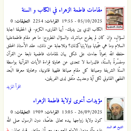
مقامات فاطمة الزهراء في الكتاب و السنة
05/10/2025 - 19:55
القراءات:
2254
التعليقات:
0
الكتاب الذي بين يديك- أيها القارىء الكريم- في الحقيقة اجابة
لسؤالٍ، وإن كان لم يطرح مباشرة، والسؤال المطروح: ما هو مقام فاطمةعليها
السلام وما هي حجّيتها وولايتهاكذلك؟ وللاجابة عن ذلك، عقد الأستاذ المحقق
حفظه اللّه بحوثاً جاءت على شكل بيان لمقامات فاطمية نابعة من القرآن
ومفسّرةً بالسنّة، فالدراسة لا تتعدى عن محاولة قِراءة الأيات القرآنية بواسطة
السنّة الشريفة وصياغة كل مقام صياغة فقهية قانونية، ومحاولة معرفة البُعد
الفقهي القانوني لكل آية وحديث متّفق لدى الفريقين.
اقرأ المزيد
مؤيدات أخرى لولاية فاطمة الزهراء
26/09/2025 - 13:05
القراءات:
1909
التعليقات:
0
كون ولاية زواجها بيده تعالى خاصّة، دون الرسول صلى الله
الشيخ محمد السند
عليه وآله ودون الإمام المعصوم، مع أن مقتضى قوله تعالى:
﴿