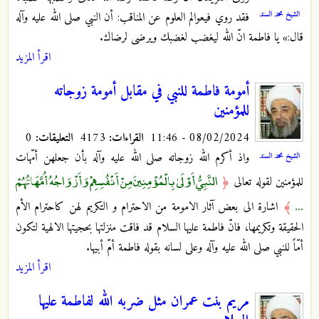
الشيخ محمد السند
فقد روي فيعوالم العلوم عن المناقب: أن النبي صلى الله عليه وآله
قال:» يا فاطمة انّ الله ليغضب لغضبك ويرضى لرضاك.
اقرأ المزيد
أمومة فاطمة للنبي في مقابل أمومة زوجاته
للمؤمنين
08/02/2024 - 11:46
القراءات:
4173
التعليقات:
0
واذ أكرم الله زوجاته صلى الله عليه وآله بأن جعلهن أمّهات
الشيخ محمد السند
النَّبِيُّ أَوْلَىٰ بِالْمُؤْمِنِينَ مِنْ أَنْفُسِهِمْ وَأَزْوَاجُهُ أُمَّهَاتُهُمْ
للمؤمنين لقوله تعالى
﴿
...
﴾
اشارة الى بعض آثار الامومة من الاحترام و التكريم لهن كاحترام الأم
الحقيقة وتكريمها، فانّ فاطمة عليها السلام قد فاقت منزلتها بحجيتها الالهية لتكون
أمّاً للنبي صلى الله عليه وآله وعلى لسانه بقوله فاطمة أمّ أبيها.
اقرأ المزيد
مريم بنت عمران مثل ضربه الله لفاطمة عليها