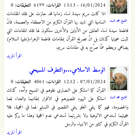
16/01/2024 - 13:53
القراءات:
6199
التعليقات:
0
اذا كانت مريم سيدة نساء زمانها قد حازت على تلك المقامات
الشيخ محمد السند
السامية التي شهد بها القرآن الكريم من الاصطفاء والعصمة، فانّ
فاطمة سيدة نساء العالمين من الأولين والأخرين ستكون لها تلك المقامات التي
تثبت حجيتها كذلك بل انّ تصريح القرآن بمقامات فاطمة الزهراء(عليها السلام)
يضاهي ويعظم عمّا صرّح به في مقامات مريم.
اقرأ المزيد
الوسط الاسلامي...والتطرف المسيحي
07/01/2024 - 12:52
القراءات:
4061
التعليقات:
0
القرآن كما استنكر على النصارى غلوهم في المسيح وأمّه، كذلك
الشيخ محمد السند
استنكر على اليهود تقصيرهم في الاقرار بمقامهما والعداء لهما
والخصومة، فهو كما ينفي الغلو ينفي التقصير في التسليم لهما في الحجية، فلا
حجيتهما تستدعي الالوهية ولا بشريتهما تستدعي عدم الحجية وهذا ما يركز عليه
القرآن الكريم في كثير من الانبياء والرسل
اقرأ المزيد