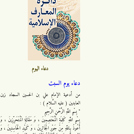
دعاء اليوم
دعاء يوم السبت
من أدعية الإمام علي بن الحسين السجاد زين
العابدين ( عليه السَّلام ) :
" بِسْمِ اللَّهِ الرَّحْمنِ الرَّحِيمِ
بِسْمِ اللَّهِ كَلِمَةِ الْمُعْتَصِمِينَ ، وَ مَقَالَةِ الْمُتَحَرِّزِينَ ، وَ
أَعُوذُ بِاللَّهِ مِنْ جَوْرِ الْجَائِرِينَ ، وَ كَيْدِ الْحَاسِدِينَ ، وَ