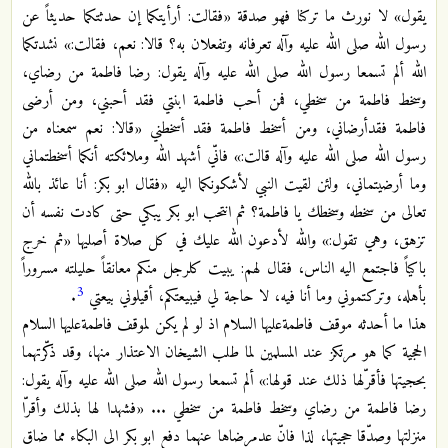
يقول» لا نورث ما تركنا فهو صدقة «فقالت: أرأيتكما إن حدثتكما حديثاً عن
رسول الله صلى الله عليه وآله تعرفانه وتفعلان به؟ قالا: نعم، فقالت:» نشدتكما
الله ألم تسمعا رسول الله صلى الله عليه وآله يقول: رضا فاطمة من رضاي،
وسخط فاطمة من سخطي، فمن أحب فاطمة ابنتي فقد أحبني، ومن أرضى
فاطمة فقدأرضاني، ومن أسخط فاطمة فقد أسخطني «قالا: نعم سمعناه من
رسول الله صلى الله عليه وآله قالت:» فانّي أشهد الله وملائكته أنكما أسخطتماني
وما أرضيتماني، ولئن لقيت النبي لأشكونكما اليه «فقال ابو بكر: أنا عائذ بالله
تعالى من سخطه وسخطك يا فاطمة؟ ثم انتحب ابو بكر يبكي حتى كادت نفسه أن
تزهق، وهي تقول:» والله لأدعون الله عليك في كل صلاة أصليها «ثم خرج
باكياً فاجتمع اليه الناس، فقال لهم: يبيت كلرجل منكم معانقاً حليلته مسروراً
3
بأهله، وتركتموني وما أنا فيه، لا حاجة لي فيبيعتكم، أقيلوني بيعتي
.
هذا ما أحدثه موقف فاطمةعليها السلام اذ لو لم يكن لموقف فاطمةعليها السلام
الحجية كما هو مرتكز عند المسلمين لما طلب الشيخان الاعتذار منها، وقد ذكّرتهما
بحجيتها فأقرّلها ذلك عند قولها:» ألم تسمعا رسول الله صلى الله عليه وآله يقول:
رضا فاطمة من رضاي وسخط فاطمة من سخطي ... «فشهدا لها بذلك وأقرّا
منزلتها وصدّقا حجيتها، لذا فانّ عدمرضاها عنهما دفع ابو بكر الى البكاء مما ضاق