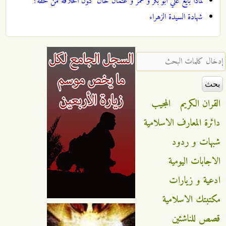
لماذا بايع علي ابو بكر و عمر و عثمان حال كون الخلافة من حقه؟
شهادة السيدة الزهراء
‏إدخال كلمات البحث ‏
القران الكريم
المجيب
دائرة المعارف الاسلامية
شبهات و ردود
الاجابات اليومية
ادعية و زيارات
مكتبتك الاسلامية
قصص للناشئين