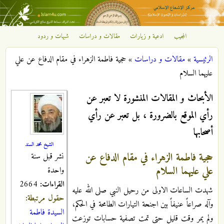
تجاوز إلى المحتوى الرئيسي
المجيب
ادعية و زيارات
مقالات و دراسات
شبهات و ردود
مركز
الرئيسية
»
مقالات و دراسات
»
حجية فاطمة الزهراء في مقام الدفاع عن علي
الإشعاع
أنت هنا
عليهما السلام
الإسلامي
الأبحاث و المقالات المنشورة لا تعبر عن
رأي الموقع بالضرورة ، بل تعبر عن رأي
أصحابها
الشيخ محمد السند
حجية فاطمة الزهراء في مقام الدفاع عن
نشر قبل سنة
علي عليهما السلام
واحدة
القراءات:
2664
شهدت الساعات الاولى من رحيل النبي صلى الله عليه
حقول مرتبطة:
وآله صراعاً عنيفاً بين اجنحة التيارات الطامحة في الحكم،
السيدة فاطمة
ولم يمر وقت قليل حتى تمت تصفية حسابات توزعت