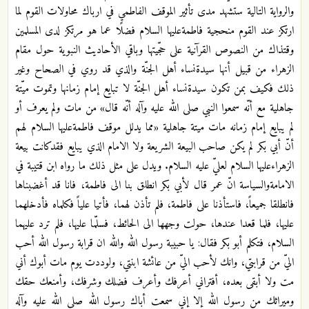
والرواية التالية ستشهد مدى تأثير الموقف الفاطمي في ارباك محاولات القوم لما
ارتكز عند القوم منحجية فاطمةعليها السلام فضلًا عما هو مرتكز لدى المسلمين
وقتذاك من النصوص القرآنية على حجّيتها وباقي الأحاديث النبوية حول مقام
الزهراء من قبيل أنها سيدةنساء أهل الجنّة والذي قد روي في الصحاح وغير
ذلك فكيف بمن تكون سيدةنساء أهل الجنّة لا تبايع إمام زمانها وتموت ميّتة
جاهلية مع أنّه سمعوا النبي صلى الله عليه وآله أنّه قال» من مات ولم يعرف أو
لم يبايع إمام زمانه مات ميتة جاهلية «مما يدلل موقف فاطمةعليها السلام لهم
أنّ أبي بكر لم يكن صاحب البيعة الشريعة ولا الامام الذي يبايع فقدكانت بيعة
الزهراءعليها السلام لعليّ عليه السلام. ويدل على مثل ذلك ما رواه ابن قتيبة في
الامامةوالسياسة انّ عمر قال لأبي بكر انطلق بنا الى فاطمة، فانا قد أغضبناها
فانطلقا جميعاً، فاستأذنا على فاطمة، فلم تأذن لهما، فأتيا علياً فكلماه فأدخلهما
عليها، فلما قعدا عندها، حولت وجهها الى الحائط، فسلّما عليها، فلم ترد عليهما
السلام، فتكلم أبو بكر فقال: يا حبيبة رسول الله والله ان قرابة رسول الله أحب
اليّ من قرابتي، وانك لأحب اليّ من عائشة ابنتي، ولوددت يوم مات أبوك أني
مت ولا أبقى بعده، أفتراني أعرفك وأعرف فضلك وشرفك، وأمنعك حقك
وميراثك من رسول الله إلا إني سمعت أباك رسول الله صلى الله عليه وآله