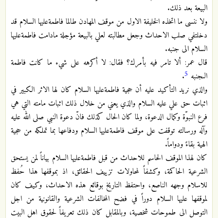
البيعة بعد ذلك.
ولا ننسى ما اتخذه الخليفة الاول من موقف المهادن طالما فاطمةعليها السلام قد
دخلتفي صلب الاحداث وجعل مطالبته لعلي بالبيعة مؤجلة مادامت فاطمةعليها
السلام الى جنبه.
قال عمر: ألا تامر فيه بأمرك؟ فقال: لا أكرهه على شيء ما كانت فاطمة
5
الىجنبه
.
والذي نريد التأكيد عليه أن حجية فاطمةعليها السلام كان لها الاثر الكبير في
اثبات حق علي عليه السلام والذي يعني من خلال ذلك اثبات مامته التي هي
فرع النبوّة وكمال الدعوة، ولما كان الحال كذلك فانّ دعوة النبي صلى الله عليه
وآله ورسالته توقفت على موقف فاطمةعليها السلام ودفاعها بما تملكه من حجية
الهية بقاءً ودواماً.
كان لهذا الموقف الحاسم للاحداث من قبل فاطمةعليها السلام بياناً لمن يستحق
الشرعية الحاكمة، وكشفاً لمحاولات تزييف الحقائق، اذ بموقفها هذا حُفظ
للاسلام وجهه الناصع، واحتفظ التاريخ بوقائع هذه الاحداث، وكيف كان
لموقفها عليها السلام دوراً في فضح المخالفات الشرعية والقانونية من اجل
التوصل الى طموحات شخصية، وبالمقابل كان ذلك تعريفاً لحقوق اهل البيت