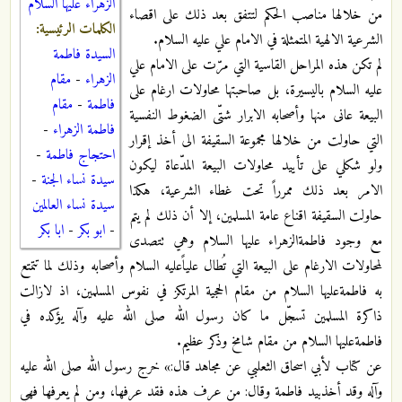
الزهراء عليها السلام
من خلالها مناصب الحكم لتتفق بعد ذلك على اقصاء
الكلمات الرئيسية:
الشرعية الالهية المتمثلة في الامام علي عليه السلام.
السيدة فاطمة
لم تكن هذه المراحل القاسية التي مرّت على الامام علي
الزهراء
-
مقام
عليه السلام باليسيرة، بل صاحبتها محاولات ارغام على
فاطمة
-
مقام
البيعة عانى منها وأصحابه الابرار شتّى الضغوط النفسية
فاطمة الزهراء
-
التي حاولت من خلالها مجموعة السقيفة الى أخذ إقرار
احتجاج فاطمة
-
ولو شكلي على تأييد محاولات البيعة المدّعاة ليكون
سيدة نساء الجنة
-
الامر بعد ذلك ممرراً تحت غطاء الشرعية، هكذا
سيدة نساء العالمين
حاولت السقيفة اقناع عامة المسلمين، إلا أن ذلك لم يتم
-
ابو بكر
-
ابا بكر
مع وجود فاطمةالزهراء عليها السلام وهي تتصدى
لمحاولات الارغام على البيعة التي تُطال علياًعليه السلام وأصحابه وذلك لما تتمتع
به فاطمةعليها السلام من مقام الحجية المرتكز في نفوس المسلمين، اذ لازالت
ذاكرة المسلمين تسجّل ما كان رسول الله صلى الله عليه وآله يؤكده في
فاطمةعليها السلام من مقام شامخ وذكر عظيم.
عن كتاب لأبي اسحاق الثعلبي عن مجاهد قال:» خرج رسول الله صلى الله عليه
وآله وقد أخذبيد فاطمة وقال: من عرف هذه فقد عرفها، ومن لم يعرفها فهي