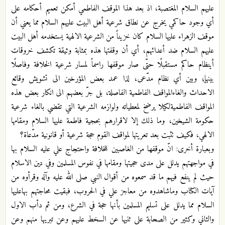
عليهم السلام المغتصبة، اذ بعد هذا الموقف الفاطمي أمكن تعميم أحكامه على
أي وجود حاكمي يخرج عن نطاق شرعية أهل البيت عليهم السلام مما يعني أن
موقف الزهراء عليها السلام كان خزيناً من الشرعية الالهية يستخدمه أهل البيت
عليهم السلام ضد أعدائهم، أي أن وقفتها هذه بمثابة وثيقة تكشف خروقات
أينظام حاكم مستقبلًا حتّى صار موقفها راسماً لمسار شرعية الخلافة وفاصلًا
بينهإ؛ وبين أي نظام مدّعى، لذا عمد بعض المؤرخين الى تشويش وقائع
الاحداث والغاءالمواقف الفاطمية الفاصلة، بل جرّ بعضهم الى انكار بعض هذه
المواقف الفاطميةلكيلا يرضخ لمعطياته ولوازمه الشرعية التي تقضي بالغاء شرعية
حكومة الشيخين، وما ذلك إلا لاقرارهم بحجية فاطمة عليها السلام ومقامها
الالهي، فكيف تثبت بعد تعريتها لمواقف القوم حجة شرعية أو قانونية مدّعاة؟
وبعبارة أخرى: انّ موقفها من الغاصبين للخلافة واحتجاج علي عليه السلام بها
في مواجهتهم يدلل على مدى حجيتها ومقامها في نفوس المسلمين وفي دين الاسلام
حيث لم ينفع فيهم ما قد سمعوه من أقوال النبي صلى الله عليه وآله وقرأوه من
آيات الكتاب وماشاهدوه من معاجز علي في الحروب، فبقيت محاجتهم بهاعليها
السلام مما يدلل على تسليم المسلمين بأنها حجة في الشرع، ومن ثم دأب الاول
والثاني وكثير من الصحابة على ثنيها عن السخط عليهم وعن تبريها منهم وعن