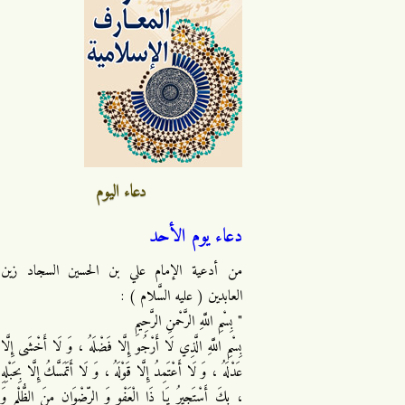
دعاء اليوم
دعاء يوم الأحد
من أدعية الإمام علي بن الحسين السجاد زين
العابدين ( عليه السَّلام ) :
" بِسْمِ اللَّهِ الرَّحْمنِ الرَّحِيمِ
بِسْمِ اللَّهِ الَّذِي لَا أَرْجُو إِلَّا فَضْلَهُ ، وَ لَا أَخْشَى إِلَّا
عَدْلَهُ ، وَ لَا أَعْتَمِدُ إِلَّا قَوْلَهُ ، وَ لَا أَتَمَسَّكُ إِلَّا بِحَبْلِهِ
، بِكَ أَسْتَجِيرُ يَا ذَا الْعَفْوِ وَ الرِّضْوَانِ مِنَ الظُّلْمِ وَ