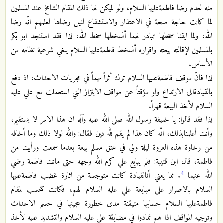
منه لعدم رضا فاطمةعليها السلام، ولو لميكن لها ذلك المقام الشامخ عند المسلمين
لما كانت حاجة ملحة في الاعتذار والاستشفاع لنيل رضاها لعلمهم انّه رضا
الله، ولما ايقنا سخطها تبادر لهما أنسخطها سخط الله، لذا فقد استنجد ابو بكر
بالمسلمين لإقالته بيعته واقراره أنسخط فاطمةعليها السلام يلغي شرعية نظامه من
الأساس.
لذا فانّ موقف فاطمةعليها السلام ترك أثراً مهماً في مجريات الاحداث، اذ دفع
بالقيادةالى الارتداع ولو مؤقتاً عن مواقف الابتزاز التي استعملت مع علي عليه
السلام لأخذ البيعة قهراً.
لذا فقد قالوا: يا خليفة رسول الله صلى الله عليه وآله ان هذا الامر لا يستقيم،
وأنت أعلمنابذلك، انّه كان هذا لم يقم لله دين فقال: والله لولا ذلك وما أخافه
من رخاوة هذه العروة ليلة ولي في عنق مسلم بيعة بعدما سمعت ورأيت من
فاطمة، قال ابن قتيبة: فلم يبايع علي كرم الله وجهه حتى ماتت فاطمة رضي
4
الله عنهما
. مما يعني أنالقيادة كانت متوجسة من اثارة غضب فاطمةعليها
السلام بالاصرار على مبايعة علي عليه السلام لهم، فكانت تتحسب لمقام
فاطمةعليها السلام حسابها متيقنة مدى خطورة حجيتها في حسم الاحداث
وتوجيه المواقف اذا هم تمادوا في مضايقة علي عليه السلام والتشديد عليه لأخذ