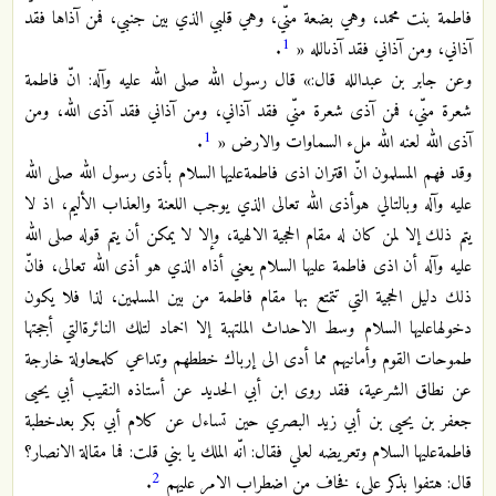
فاطمة بنت محمد، وهي بضعة منّي، وهي قلبي الذي بين جنبي، فمن آذاها فقد
1
آذاني، ومن آذاني فقد آذىالله «
.
وعن جابر بن عبدالله قال:» قال رسول الله صلى الله عليه وآله: انّ فاطمة
شعرة منّي، فمن آذى شعرة منّي فقد آذاني، ومن آذاني فقد آذى الله، ومن
1
آذى الله لعنه الله ملء السماوات والارض «
.
وقد فهم المسلمون انّ اقتران اذى فاطمةعليها السلام بأذى رسول الله صلى الله
عليه وآله وبالتالي هوأذى الله تعالى الذي يوجب اللعنة والعذاب الأليم، اذ لا
يتم ذلك إلا لمن كان له مقام الحجية الالهية، وإلا لا يمكن أن يتم قوله صلى الله
عليه وآله أن اذى فاطمة عليها السلام يعني أذاه الذي هو أذى الله تعالى، فانّ
ذلك دليل الحجية التي تتمتع بها مقام فاطمة من بين المسلمين، لذا فلا يكون
دخولهاعليها السلام وسط الاحداث الملتهبة إلا اخماد لتلك النائرةالتي أججتها
طموحات القوم وأمانيهم مما أدى الى إرباك خططهم وتداعي كلمحاولة خارجة
عن نطاق الشرعية، فقد روى ابن أبي الحديد عن أستاذه النقيب أبي يحيى
جعفر بن يحيى بن أبي زيد البصري حين تساءل عن كلام أبي بكر بعدخطبة
فاطمةعليها السلام وتعريضه لعلي فقال: انّه الملك يا بني قلت: فما مقالة الانصار؟
2
قال: هتفوا بذكر علي، فخاف من اضطراب الامر عليهم
.