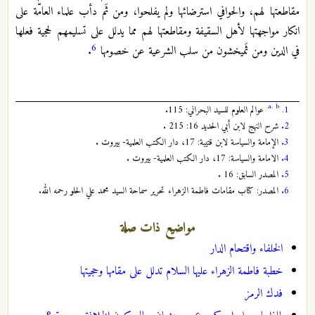
مقاطعتها لهم، والحوافي استرضائها ولم يفلحوا، ومن ثَم دأب علماء العامّة على
انكار مواجهتها لأهل السقيفة ومقاطعتها لهم مما يدلل على تسليمهم لحجية فعلها
6
في الدين ومن ثَميخشون من سلب الشرعية عن خصومها
.
a.
b.
1.
عوالم العلوم للسيد البحراني: 115.
2.
شرح النهج لابن أبي الحديد 16: 215 .
3.
الإمامة والسياسة لابن قتيبة: 17، دار الكتب العلمية- بيروت .
4.
الامامة والسياسة: 17، دار الكتب العلمية- بيروت .
5.
المصدر السابق: 16 .
6.
المصدر: كتاب مقامات فاطمة الزهراء تحرير سماحة السيد محمد علي الحلو رحمه الله.
مواضيع ذات صلة
الخلفاء واقتحام الدار
خطبة فاطمة الزهراء عليها السلام تدلل على مقامها وحجيتها
فدك الرمز