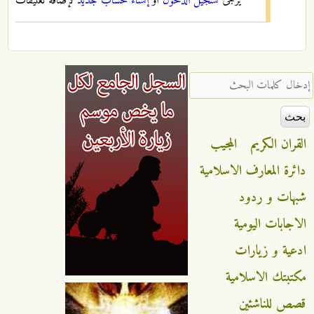
يرجى
تسجيل الدخول
أو
إنشاء حساب جديد
لإضافة تعليقات
‏إدخال كلمات البحث ‏
القران الكريم
المجيب
دائرة المعارف الاسلامية
شبهات و ردود
الاجابات اليومية
ادعية و زيارات
مكتبتك الاسلامية
قصص للناشئين