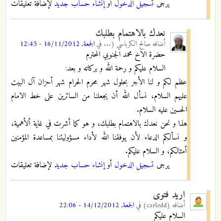
يرجى
تسجيل الدخول
أو
إنشاء حساب جديد
لإضافة تعليقات
نعدك بالاهتمام بطلبك
أضافه
صالح الكرباسي (...
في
الجمعة, 16/11/2012 - 12:45
حضرة الاخ محمد الجنوبي المحترم
السلام عليكم و رحمة الله و بركاته و بعد:
عظم لكم و لنا الأجر بحلول شهر محرم الحرام شهر أحزان آل البيت
عليهم السلام، نسأل الله أن يجعلنا من السائرين على خط الامام
الحسين عليه السلام.
هذا و نحن نعدك بالاهتمام بطلبك، و هو كما أشرت في غاية ألأهمية،
و نسألكم الدعاء لأن يوفقنا الله لأداء مسؤوليتنا بمساعدة المؤمنين
أمثالكم، و السلام عليكم.
يرجى
تسجيل الدخول
أو
إنشاء حساب جديد
لإضافة تعليقات
اريد فتوى
أضافه
(carledd)
في
الجمعة, 14/12/2012 - 22:06
السلام عليكم