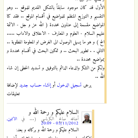
الأول قد كان موجود سابقاً بالشكل القديم للموقع .. وهو
التقسيم و التوزيع المنظم للمواضيع في أقسام الموقع .. فقد كنا
المواضيع مقسمة إلى عناوين محددة ( الله عز و جل - الائمة
عليهم السلام - العلوم و المعارف - الاخلاق والاداب .....
الخ ) و هو ما يسهل الوصول الى الغرض او المعلومة المطلوبة ..
الثاني . . تطوير البحث .. و تمكين البحث في أقسام محددة و
بمواضيع محددة ..
ولكم من الشكر والدعاء الدائم بالتوفيق و تسديد الخطى إن شاء
الله ..
يرجى
تسجيل الدخول
أو
إنشاء حساب جديد
لإضافة
تعليقات
السلام عليكم و رحمة الله و
أضافه
صالح الكرباسي (...
في
الاثنين,
05/11/2012 - 20:09
السلام عليكم و رحمة الله و بركاته و بعد: