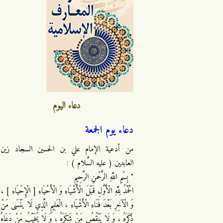
دعاء اليوم
دعاء يوم الجمعة
من أدعية الإمام علي بن الحسين السجاد زين
العابدين ( عليه السَّلام ) :
" بِسْمِ اللَّهِ الرَّحْمنِ الرَّحِيمِ
الْحَمْدُ لِلَّهِ الْأَوَّلِ قَبْلَ الْأَشْيَاءِ وَ الْأَحْيَاءِ [ الْإِحْيَاءِ ] ،
وَ الْآخِرِ بَعْدَ فَنَاءِ الْأَشْيَاءِ ، الْعَلِيمِ الَّذِي لَا يَنْسَى مَنْ
ذَكَرَهُ ، وَ لَا يَنْقُصُ مَنْ شَكَرَهُ ، وَ لَا يُخَيِّبُ مَنْ دَعَاهُ