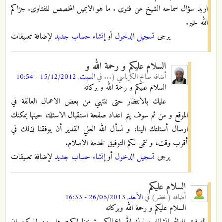
اريد سؤال سماحه الشيخ عن فتوى . ما هو الايميل المخصص للفتاوى. جزاكم
الله خير.
يرجى
تسجيل الدخول
أو
إنشاء حساب جديد
لإضافة تعليقات
السلام عليكم و رحمة الله و
أضافه
صالح الكرباسي (...
في
السبت, 15/12/2012 - 10:54
السلام عليكم و رحمة الله و بركاته
عليك بالانتظار حتى ننتهي من بعض الاعمال العالقة في
الموقع و من ثم سوف يتم اعداد صفحة استقبال الاسئلة، حينها يمكنك
ارسال أسئلتك الينا، و نسأل الله العلي القدير أن يوفقنا لذلك في
أقرب وقت، و نتمى لكم التوفيق لخدمة الاسلام.
يرجى
تسجيل الدخول
أو
إنشاء حساب جديد
لإضافة تعليقات
السلام عليكم
أضافه
(خضر)
في
الأحد, 26/05/2013 - 16:33
السلام عليكم و رحمة الله وبركاته
بالتوفيق الدائم انشالله وبارك الله اعمالكم .شيخنا الكريم هل من الممكن ان