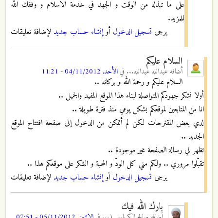
على ما تبذله من الوقت و الجهد في خدمة الاسلام و وفقك الله
للمزيد.
يرجى
تسجيل الدخول
أو
إنشاء حساب جديد
لإضافة تعليقات
السلام عليكم
أضافه
عبدالله عبدالله...
في
الأحد, 04/11/2012 - 11:21
السلام عليكم و رحمة الله و بركاته ..
أولا نشكر جهودكم المتواصلة لبناء هذا الموقع المفيد والجميل ..
انا من المتابعين لموقعكم بشكل يومي منذ فترة طويلة ..
لدي بعض المقترحات لكن لم أتمكن من الدخول إلى صفحة افتتاح الموقع
الجديد ..
تظهر لي رسالة الصفحة غير موجودة ..
تقبّلوا مروري .. ولكم مني كل الودّ و المحبة و الشكر على موقعكم هذا ..
يرجى
تسجيل الدخول
أو
إنشاء حساب جديد
لإضافة تعليقات
بارك الله فيك
أضافه
صالح الكرباسي (...
في
الاثنين, 05/11/2012 - 07:51