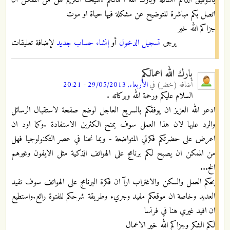
اتصل بكم مباشرة للتوضيح عن مشكلة فيها حياة او موت
جزاكم الله خير
يرجى
تسجيل الدخول
أو
إنشاء حساب جديد
لإضافة تعليقات
بارك الله اعمالكم
أضافه
(خضر)
في
الأربعاء, 29/05/2013 - 20:21
السلام عليكم ورحمة الله وبركاته .
ادعو الله العزيز ان يوفقكم بالسريع العاجل لوضع صفحة لاستقبال الرسائل
والرد عليها لان هذا العمل سوف يمنح الكثرين الاستفادة .وكما اود ان
اعرض على حضرتكم فكرتي المتواضعة - وبما نحنا في عصر التكنولوجيا فهل
من الممكن ان يصبح لكم برنامج على الهواتف الذكية مثل الايفون وغيرهم
الخ...
بحكم العمل والسكن والاغتراب ارآ ان فكرة البرنامج على الهواتف سوف تفيد
العديد وخاصة ان موقعكم مفيد وجريء وطريقة شرحكم للفتوة رائع.واستطيع
ان افيد غيري هنا في فرنسا
لكم الشكر وجزاكم الله خير الاعمال