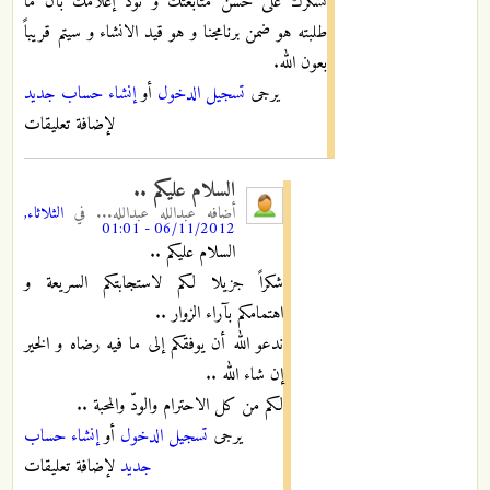
نشكرك على حسن متابعتك و نود إعلامك بأن ما
طلبته هو ضمن برنامجنا و هو قيد الانشاء و سيتم قريباً
بعون الله.
يرجى
تسجيل الدخول
أو
إنشاء حساب جديد
لإضافة تعليقات
السلام عليكم ..
أضافه
عبدالله عبدالله...
في
الثلاثاء,
06/11/2012 - 01:01
السلام عليكم ..
شكراً جزيلا لكم لاستجابتكم السريعة و
اهتمامكم بآراء الزوار ..
ندعو الله أن يوفقكم إلى ما فيه رضاه و الخير
إن شاء الله ..
لكم من كل الاحترام والودّ والمحبة ..
يرجى
تسجيل الدخول
أو
إنشاء حساب
جديد
لإضافة تعليقات