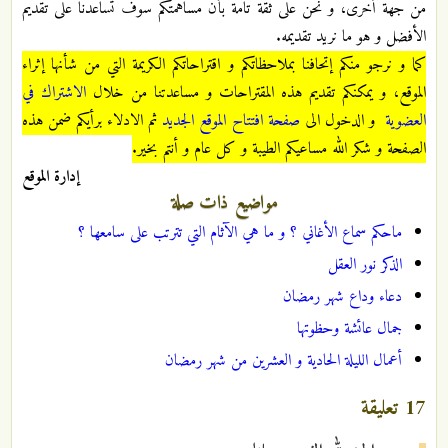
من جهة أخرى، و نحن على ثقة تامة بأن مساهمتكم سوف تساعدنا على تقديم
الأفضل و هو ما نريد تقديمه.
كما و نرجو منكم إتحافنا بملاحظاتكم و اقتراحاتكم الكريمة التي من شأنها إثراء
الموقع، و يمكنكم تقديم هذه المقتراحات و مساعدتنا من خلال
الاشتراك في
العضوية
و الدخول الى
صفحة افتتاح الموقع الجديد
ثم الادلاء برأيكم ضمن هذه
الصفحة و شكر الله مساعيكم الطيبة و كل عام و أنتم بخير
.
إدارة الموقع
مواضيع ذات صلة
ماحكم سماع الأغاني ؟ و ما هي الآثام التي تترتب على سامعها ؟
الذكر نور العقل
دعاء وداع شهر رمضان
جمال عائشة وحظوتها
أعمال الليلة الحادية و العشرين من شهر رمضان
17 تعليقة