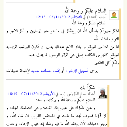
السلام عليكم و رحمة الله
أضافه
(saad)
في
الثلاثاء, 06/11/2012 - 12:13
السلام عليكم و رحمة الله
اشكر جهودكم واسأل الله ان يوفقكم في ما هو خير للمسلمين و لكم الاجر و
الثواب انشاء الله.
انا من المتابعين للموقع و اوافق الاخ عبدالله يجب ان تكون الصفحه الرئيسيه
للموقع كفهرس الكتاب يسهل على الزائر الوصول لما يبحث عنه.
ولكم كل التقدير
يرجى
تسجيل الدخول
أو
إنشاء حساب جديد
لإضافة تعليقات
شكراً لك
أضافه
صالح الكرباسي (...
في
الأربعاء, 07/11/2012 - 10:19
السلام عليكم و رحمة الله و بركاته، و بعد:
و نحن نشكرك على عضويتك الفاعلة و على اهتمامك الجاد، و
كما ذكرنا فسوف تجد ما طلبته في المستقبل القريب ان شاء الله، و
نرجو دعواتك لأن يوفقنا الله لما فيه رضاه إنه مجيب الدعاء، و دمت