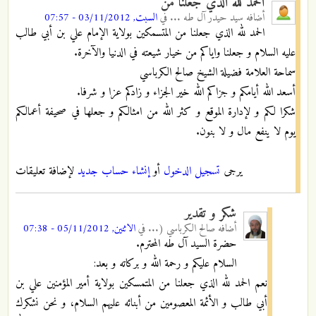
الحمد لله الذي جعلنا من
أضافه
سيد حيدر آل طه ...
في
السبت, 03/11/2012 - 07:57
الحمد لله الذي جعلنا من المتسمكين بولاية الإمام علي بن أبي طالب
عليه السلام و جعلنا واياكم من خيار شيعته في الدنيا والآخرة.
سماحة العلامة فضيلة الشيخ صالح الكرباسي
أسعد الله أيامكم و جزاكم الله خير الجزاء و زادكم عزا و شرفا.
شكرا لكم و لإدارة الموقع و كثر الله من امثالكم و جعلها في صحيفة أعمالكم
يوم لا ينفع مال و لا بنون.
يرجى
تسجيل الدخول
أو
إنشاء حساب جديد
لإضافة تعليقات
شكر و تقدير
أضافه
صالح الكرباسي (...
في
الاثنين, 05/11/2012 - 07:38
حضرة السيد آل طه المحترم.
السلام عليكم و رحمة الله و بركاته و بعد:
نعم الحمد لله الذي جعلنا من المتمسكين بولاية أمير المؤمنين علي بن
أبي طالب و الأئمة المعصومين من أبنائه عليهم السلام، و نحن نشكرك