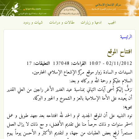
تجاوز إلى المحتوى الرئيسي
المجيب
ادعية و زيارات
مقالات و دراسات
شبهات و ردود
مركز
الرئيسية
الإشعاع
أنت هنا
افتتاح الموقع
الإسلامي
02/11/2012 - 10:07
القراءات:
137048
التعليقات:
17
السيدات و السادة زوار موقع مركز الإشعاع الإسلامي المحترمين.
السلام عليكم و رحمة الله و بركاته و بعد:
نزفُّ إليكم أسمى آيات التهاني بمناسبة عيد الغدير الأغر راجين من العلي القدير
أن يُعيده على الأمة الإسلامية بالعز و الشموخ و الخير و البركة.
تنويه:
نود التنبيه على أن الموقع الجديد تم و الحمد لله افتتاحه بعد جهد طويل و عمل
استمر سنوات و ذلك حرصاً منا على تقديم الأفضل، و مع ذلك لا يزال العمل
مستمراً لرفع بعض العقبات من جهة، و لتقديم الأكثر و الأحسن يوماً بيوم