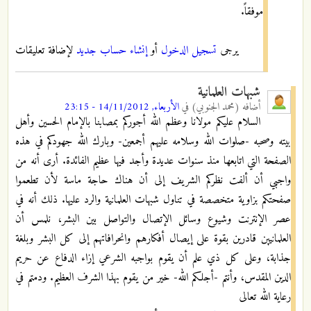
موفقاً.
يرجى
تسجيل الدخول
أو
إنشاء حساب جديد
لإضافة تعليقات
شبهات العلمانية
أضافه
(محمد الجنوبي)
في
الأربعاء, 14/11/2012 - 23:15
السلام عليكم مولانا وعظم الله أجوركم بمصابنا بالإمام الحسين وأهل
بيته وصحبه -صلوات الله وسلامه عليهم أجمعين- وبارك الله جهودكم في هذه
الصفحة التي اتابعها منذ سنوات عديدة وأجد فيها عظيم الفائدة. أرى أنه من
واجبي أن ألفت نظركم الشريف إلى أن هناك حاجة ماسة لأن تطعموا
صفحتكم بزاوية متخصصة في تناول شبهات العلمانية والرد عليها. ذلك أنه في
عصر الإنترنت وشيوع وسائل الإتصال والتواصل بين البشر، نلمس أن
العلمانيين قادرين بقوة على إيصال أفكارهم وانحرافاتهم إلى كل البشر وبلغة
جذابة، وعلى كل ذي علم أن يقوم بواجبه الشرعي إزاء الدفاع عن حريم
الدين المقدس، وأنتم -أجلكم الله- خير من يقوم بهذا الشرف العظيم. ودمتم في
رعاية الله تعالى