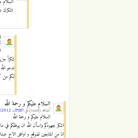
السلام عل
نشكرك عل
ا
أ
ا
شكراً جزيل
ندعو الله 
لكم من كل
السلام عليكم و رحمة الله
أضافه
(saad)
في
الثلاثاء, 06/11/2012 - 12:13
السلام عليكم و رحمة الله
اشكر جهودكم واسأل الله ان يوفقكم في ما 
انا من المتابعين للموقع و اوافق الاخ ع