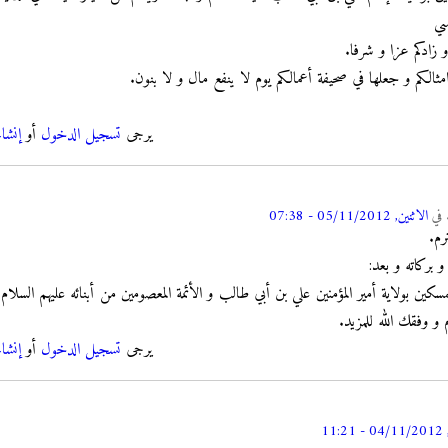
سي
و زادكم عزا و شرفا.
امثالكم و جعلها في صحيفة أعمالكم يوم لا ينفع مال و لا بنون.
يرجى
تسجيل الدخول
أو
إنشا
في
الاثنين, 05/11/2012 - 07:38
رم.
و بركاته و بعد:
تمسكين بولاية أمير المؤمنين علي بن أبي طالب و الأئمة المعصومين من أبنائه عليهم السل
و وفقك الله للمزيد.
يرجى
تسجيل الدخول
أو
إنشا
11: