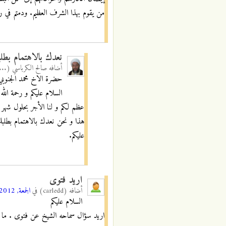
من يقوم بهذا الشرف العظيم. ودمتم في رعا
نعدك بالاهتمام بطل
أضافه
صالح الكرباسي (...
حضرة الاخ محمد الجنوبي 
السلام عليكم و رحمة الله 
عظم لكم و لنا الأجر بحلول شهر م
هذا و نحن نعدك بالاهتمام بطلبك،
عليكم.
اريد فتوى
أضافه
(carledd)
في
الجمعة, 14/12/2012 - 22:06
السلام عليكم
اريد سؤال سماحه الشيخ عن فتوى . ما هو