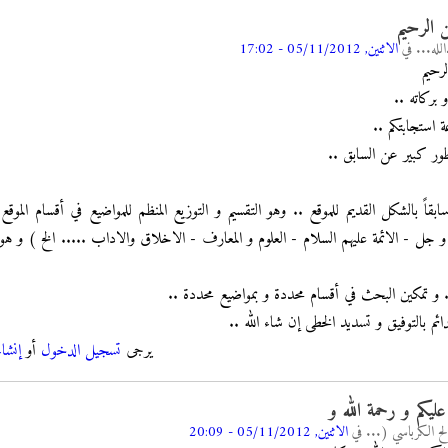
ن الرحيم
لله...
في
الاثنين, 05/11/2012 - 17:02
لرحيم
 بركاته ..
 استجابتكم ..
تطور كبير عن السابق ..
اً بالشكل القديم للموقع .. وهو التقسيم و التوزيع المنظم للمواضيع في أقسام الموقع
و جل - الائمة عليهم السلام - العلوم و المعارف - الاخلاق والاداب ..... الخ ) و ه
.. و تمكين البحث في أقسام محددة و بمواضيع محددة ..
ائم بالتوفيق و تسديد الخطى إن شاء الله ..
يرجى
تسجيل الدخول
أو
إنشا
عليكم و رحمة الله و
ح الكرباسي (...
في
الاثنين, 05/11/2012 - 20:09