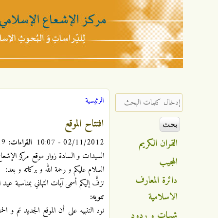
مركز
الإشعاع
‏إدخال كلمات البحث ‏
الرئيسية
أنت هنا
الإسلامي
افتتاح الموقع
القران الكريم
02/11/2012 - 10:07
القراءات:
137019
السيدات و السادة زوار موقع مركز الإشعاع 
المجيب
السلام عليكم و رحمة الله و بركاته و بعد:
دائرة المعارف
نزفُّ إليكم أسمى آيات التهاني بمناسبة عيد 
الاسلامية
تنويه:
نود التنبيه على أن الموقع الجديد تم و
شبهات و ردود