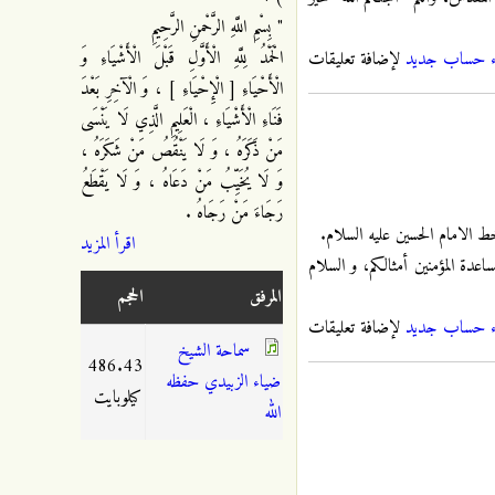
" بِسْمِ اللَّهِ الرَّحْمنِ الرَّحِيمِ
الْحَمْدُ لِلَّهِ الْأَوَّلِ قَبْلَ الْأَشْيَاءِ وَ
ء حساب جديد
لإضافة تعليقات
الْأَحْيَاءِ [ الْإِحْيَاءِ ] ، وَ الْآخِرِ بَعْدَ
فَنَاءِ الْأَشْيَاءِ ، الْعَلِيمِ الَّذِي لَا يَنْسَى
مَنْ ذَكَرَهُ ، وَ لَا يَنْقُصُ مَنْ شَكَرَهُ ،
وَ لَا يُخَيِّبُ مَنْ دَعَاهُ ، وَ لَا يَقْطَعُ
رَجَاءَ مَنْ رَجَاهُ .
ط الامام الحسين عليه السلام.
اقرأ المزيد
اعدة المؤمنين أمثالكم، و السلام
المرفق
الحجم
ء حساب جديد
لإضافة تعليقات
سماحة الشيخ
486.43
ضياء الزبيدي حفظه
كيلوبايت
الله