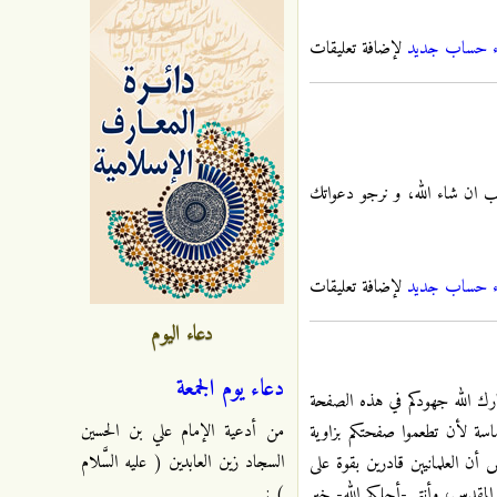
ء حساب جديد
لإضافة تعليقات
يب ان شاء الله، و نرجو دعواتك
ء حساب جديد
لإضافة تعليقات
دعاء اليوم
دعاء يوم الجمعة
بارك الله جهودكم في هذه الصفحة
من أدعية الإمام علي بن الحسين
اسة لأن تطعموا صفحتكم بزاوية
السجاد زين العابدين ( عليه السَّلام
أن العلمانيين قادرين بقوة على
) :
لمقدس، وأنتم -أجلكم الله- خير