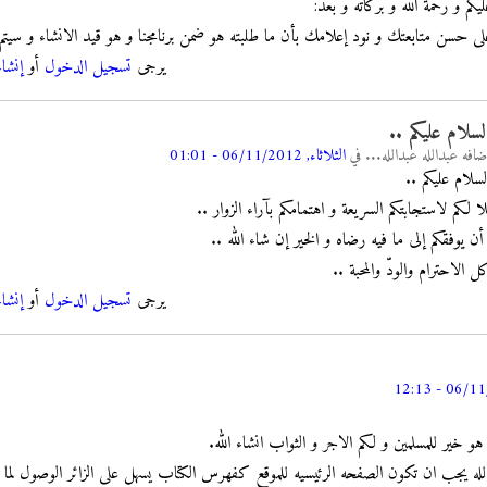
يكم و رحمة الله و بركاته و بعد:
ى حسن متابعتك و نود إعلامك بأن ما طلبته هو ضمن برنامجنا و هو قيد الانشاء و سيتم قر
يرجى
تسجيل الدخول
أو
إنشا
لسلام عليكم ..
ضافه
عبدالله عبدالله...
في
الثلاثاء, 06/11/2012 - 01:01
لسلام عليكم ..
ا لكم لاستجابتكم السريعة و اهتمامكم بآراء الزوار ..
أن يوفقكم إلى ما فيه رضاه و الخير إن شاء الله ..
 الاحترام والودّ والمحبة ..
يرجى
تسجيل الدخول
أو
إنشا
هو خير للمسلمين و لكم الاجر و الثواب انشاء الله.
بدالله يجب ان تكون الصفحه الرئيسيه للموقع كفهرس الكتاب يسهل على الزائر الوصول لما 