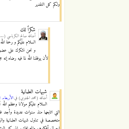
ولكم كل التقدير
شكراً لك
أضافه
صالح الكرباسي (...
السلام عليكم و رحمة الله 
و نحن نشكرك على عضويتك
لأن يوفقنا الله لما فيه رضاه إنه
شبهات العلمانية
أضافه
(محمد الجنوبي)
في
الأربعاء, 14/11/2012 - 23:15
السلام عليكم مولانا وعظم الله 
التي اتابعها منذ سنوات عديدة وأجد ف
متخصصة في تناول شبهات العلمانية والر
إيصال أفكارهم وانحرافاتهم إلى كل البش