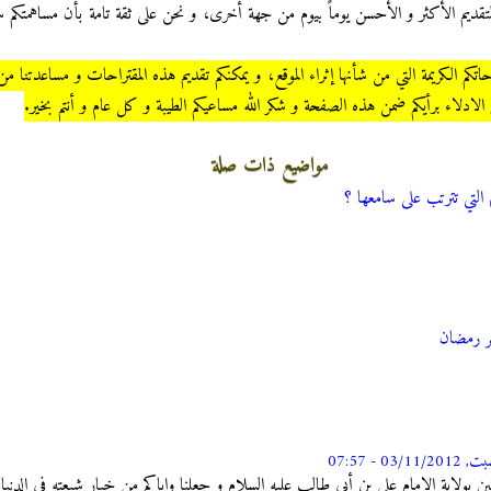
قديم الأكثر و الأحسن يوماً بيوم من جهة أخرى، و نحن على ثقة تامة بأن مساهمتكم 
راحاتكم الكريمة التي من شأنها إثراء الموقع، و يمكنكم تقديم هذه المقتراحات و مساعدتنا
الادلاء برأيكم ضمن هذه الصفحة و شكر الله مساعيكم الطيبة و كل عام و أنتم بخير
.
مواضيع ذات صلة
 التي تترتب على سامعها ؟
هر رمضان
03/11/201 - 07:57
ين بولاية الإمام علي بن أبي طالب عليه السلام و جعلنا واياكم من خيار شيعته في الدنيا 