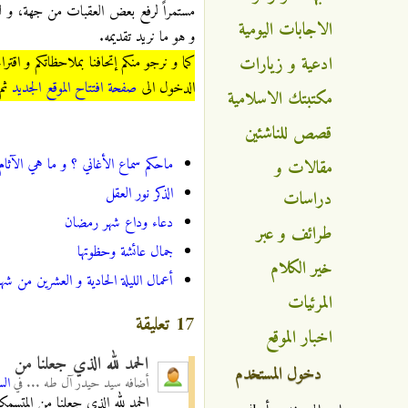
مستمراً لرفع بعض العقبات من جهة، و لت
الاجابات اليومية
و هو ما نريد تقديمه.
ادعية و زيارات
كما و نرجو منكم إتحافنا بملاحظاتكم و اقت
الدخول الى
صفحة افتتاح الموقع الجديد
ثم 
مكتبتك الاسلامية
قصص للناشئين
ماحكم سماع الأغاني ؟ و ما هي الآثام
مقالات و
الذكر نور العقل
دراسات
دعاء وداع شهر رمضان
طرائف و عبر
جمال عائشة وحظوتها
خير الكلام
أعمال الليلة الحادية و العشرين من ش
المرئيات
17 تعليقة
اخبار الموقع
الحمد لله الذي جعلنا من
دخول المستخدم
أضافه
سيد حيدر آل طه ...
في
السبت, 2
الحمد لله الذي جعلنا من المتسمك