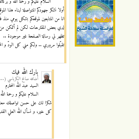
السلام عليكم و رحمة الله و بركاته
أولا نشكر جهودكم المتواصلة لبناء هذا الموقع
انا من المتابعين لموقعكم بشكل يومي منذ ف
لدي بعض المقترحات لكن لم أتمكن من ال
تظهر لي رسالة الصفحة غير موجودة ..
تقبّلوا مروري .. ولكم مني كل الودّ و الم
بارك الله فيك
أضافه
صالح الكرباسي (...
السيد عبد الله المحترم
السلام عليكم و رحمة الله 
شكرا لك على حسن تواصلك معنا ف
كل خير، و نسأل الله العلي القدير