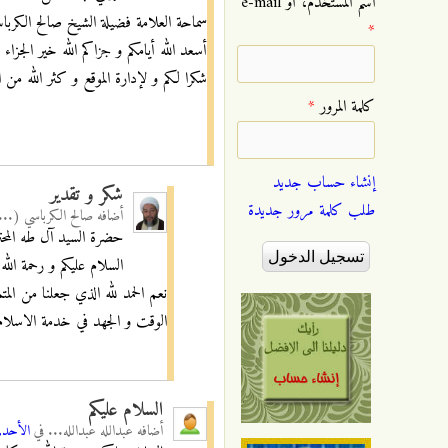
‏اسم المستخدم، أو e-mail
سماحة العلامة فضيلة الشيخ صالح الكربا
*
أسعد الله أيامكم و جزاكم الله خير الجزاء 
شكرا لكم و لإدارة الموقع و كثر الله من 
‏كلمة المرور ‏
*
إنشاء حساب جديد
شكر و تقدير
طلب كلمة مرور جديدة
أضافه
صالح الكرباسي (...
حضرة السيد آل طه المحت
السلام عليكم و رحمة الله 
نعم الحمد لله الذي جعلنا من الم
الوقت و الجهد في خدمة الاسلام 
السلام عليكم
أضافه
عبدالله عبدالله...
في
الأحد, 04/11/2012 - 21