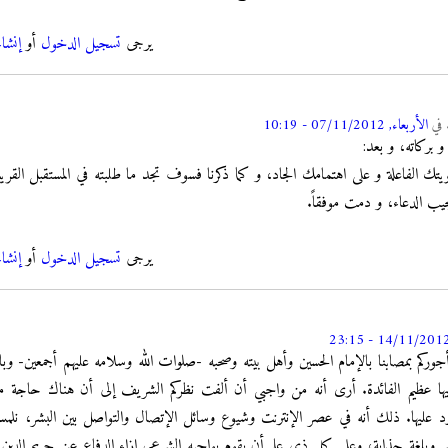
يرجى
تسجيل الدخول
أو
إنشا
في
الأربعاء, 07/11/2012 - 10:19
و بركاته، و بعد:
 الفاعلة و على اهتمامك الجاد، و كما ذكرنا فسوف تجد ما طلبته في المستقبل القر
 مجيب الدعاء، و دمت موفقاً.
يرجى
تسجيل الدخول
أو
إنشا
أجوركم بمصابنا بالإمام الحسين وأهل بيته وصحبه -صلوات الله وسلامه عليهم أجمعين- و
يها عظيم الفائدة. أرى أنه من واجبي أن ألفت نظركم الشريف إلى أن هناك حاجة م
د عليها. ذلك أنه في عصر الإنترنت وشيوع وسائل الإتصال والتواصل بين البشر، نلمس 
ر وبلغة جذابة، وعلى كل ذي علم أن يقوم بواجبه الشرعي إزاء الدفاع عن حريم الدين ا