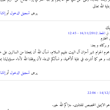
ية الله تعالى
يرجى
تسجيل الدخول
أو
إنشا
بك
في
الجمعة, 16/11/2012 - 12:45
المحترم
و بركاته و بعد:
حرم الحرام شهر أحزان آل البيت عليهم السلام، نسأل الله أن يجعلنا من السائرين على خ
 و هو كما أشرت في غاية ألأهمية، و نسألكم الدعاء لأن يوفقنا الله لأداء مسؤوليتنا بمس
يرجى
تسجيل الدخول
أو
إنشا
 الايميل المخصص للفتاوى. جزاكم الله خير.