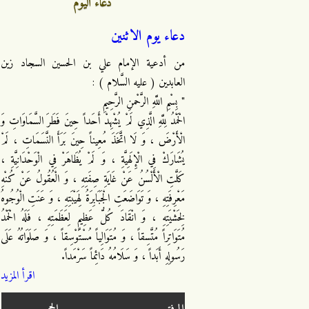
دعاء اليوم
دعاء يوم الاثنين
من أدعية الإمام علي بن الحسين السجاد زين
العابدين ( عليه السَّلام ) :
" بِسْمِ اللَّهِ الرَّحْمنِ الرَّحِيمِ
الْحَمْدُ لِلَّهِ الَّذِي لَمْ يُشْهِدْ أَحَداً حِينَ فَطَرَ السَّمَاوَاتِ وَ
الْأَرْضَ ، وَ لَا اتَّخَذَ مُعِيناً حِينَ بَرَأَ النَّسَمَاتِ ، لَمْ
يُشَارَكْ فِي الْإِلَهِيَّةِ ، وَ لَمْ يُظَاهَرْ فِي الْوَحْدَانِيَّةِ ،
كَلَّتِ الْأَلْسُنُ عَنْ غَايَةِ صِفَتِهِ ، وَ الْعُقُولُ عَنْ كُنْهِ
مَعْرِفَتِهِ ، وَ تَوَاضَعَتِ الْجَبَابِرَةُ لِهَيْبَتِهِ ، وَ عَنَتِ الْوُجُوهُ
لِخَشْيَتِهِ ، وَ انْقَادَ كُلُّ عَظِيمٍ لِعَظَمَتِهِ ، فَلَهُ الْحَمْدُ
مُتَوَاتِراً مُتَّسِقاً ، وَ مُتَوَالِياً مُسْتَوْسِقاً ، وَ صَلَوَاتُهُ عَلَى
رَسُولِهِ أَبَداً ، وَ سَلَامُهُ دَائِماً سَرْمَداً.
اقرأ المزيد
المرفق
الحجم