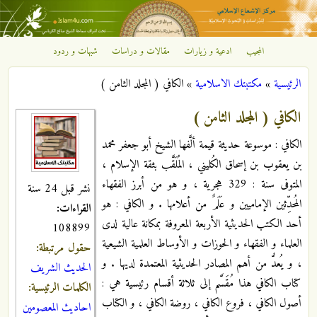
تجاوز إلى المحتوى الرئيسي
المجيب
ادعية و زيارات
مقالات و دراسات
شبهات و ردود
مركز
الرئيسية
»
مكتبتك الاسلامية
»
الكافي ( المجلد الثامن )
الإشعاع
أنت هنا
الكافي ( المجلد الثامن )
الإسلامي
الكافي : موسوعة حديثة قيمة ألَّفها الشيخ أبو جعفر محمد
بن يعقوب بن إسحاق الكُليني ، المُلَقَّب بثقة الإسلام ،
المتوفى سنة : 329 هجرية ، و هو من أبرز الفقهاء
نشر قبل 24 سنة
المُحدِّثين الإماميين و عَلَمٌ من أعلامها . و الكافي : هو
القراءات:
أحد الكتب الحديثية الأربعة المعروفة بمكانة عالية لدى
108899
العلماء و الفقهاء و الحوزات و الأوساط العلمية الشيعية
حقول مرتبطة:
، و يُعدُّ من أهم المصادر الحديثية المعتمدة لديها . و
الحديث الشريف
كتاب الكافي هذا مُقَسَّم إلى ثلاثة أقسام رئيسية هي :
الكلمات الرئيسية:
أصول الكافي ، فروع الكافي ، روضة الكافي ، و الكتاب
احاديث المعصومين