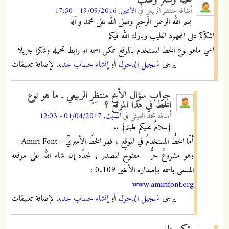
أضافه
منتظر الربيعي
في
الاثنين, 19/09/2016 - 17:50
بسم الله الرحمن الرحيم وصلى الله على محمد و آله
اشكركم على المجهود الطيب وبارك الله فيكم
اخي ماهو نوع الخط المستخدم بالموقع ممكن اسمه او رابط تحميله وشكرا جزيلا
يرجى
تسجيل الدخول
أو
إنشاء حساب جديد
لإضافة تعليقات
جواب سؤال الأخ منتظِرٍ الربيعي ـ ما هو نوع
الخط في هذا الموقع ؟
أضافه
محمد الغيثلي
في
السبت, 01/04/2017 - 12:03
{سلامٌ عليكم طبتم} ..
أمّا الخطُّ المستخدمُ في الموقع ؛ فهو الخطُّ الأميريّ - Amiri Font .
وهو مشروعٌ حرٌّ - مفتوحُ المصدر ؛ تجدُه إن شاء الله على موقعه
المسمى باسمه بإصداره الأخير 0.109 :
www.amirifont.org
يرجى
تسجيل الدخول
أو
إنشاء حساب جديد
لإضافة تعليقات