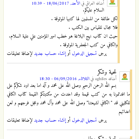
أضافه
العراقي
في
الأحد, 18/06/2017 - 10:39
السلام عليكم.
لكل طائفة من المسلمين لها كتبها الموثوقة .
فلا مجال للقياس بين الكتب .
حيث ان كتاب نهج البلاغة هو خطب امير المؤمنين علي علية السلام.
والكافي من كتب الجعفرية الموثوقة .
يرجى
تسجيل الدخول
أو
إنشاء حساب جديد
لإضافة تعليقات
تحية وشكر
أضافه
aghiles
في
الثلاثاء, 06/09/2016 - 18:30
بسم الله الرحمن الرحيم وصلى الله على محمد و آله اما بعد اود شكركم على
ما افدتمونا به من كتب قيمة وقد اخدت من مكتبتكم القيمة كتاب الكافي
للكليني قد " الكافي لشيعتنا" وصلى الله على محمد وآل محمد وعجل فرجهم و لعن
اعدائهم
يرجى
تسجيل الدخول
أو
إنشاء حساب جديد
لإضافة تعليقات
تحية وشكر وطلب