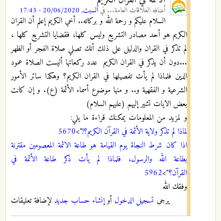
الأئمة في القران الكريم
أضافه
العلاقات العامة...
في
السبت, 20/06/2020 - 17:43
السلام عليكم و رحمة الله و بركاته.. أخي الكريم إعلم أن القران
الكريم هو أحد مصادر التشريع وليس كلها، فقضايا التشريع كلها ،
لم تذكر في القران والدليل على ذلك أنك تصلي صلاة الفجر أو الظهر
...دون أن يذكر في القران الكريم عدد ركعاتها أليست الصلاة عمود
الدين فلماذا لم يأت تفصيلها في القران الكريم؟ وهكذا سائر الأمور
الشرعية و الفقهية و.. و منها موضوع أسماء الأئمة (ع). و إن كانت
بعض الايات تشير إليهم (عليهم السلام)
و لمزيد من المعلومات يمكنك قراءة ما يلي:
لماذا لم تذكر ولاية الأئمة في القرآن الكريم؟!
">
5670
اذا كان شرط النجاة يوم القيامة هو طاعة الائمة المعصومين مقترنة
بطاعة الله والرسول، فلماذا لم يأت ذكر طاعة الأئمة في
القرآن؟
">
5962
وفقك الله
يرجى
تسجيل الدخول
أو
إنشاء حساب جديد
لإضافة تعليقات