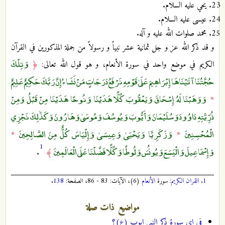
يحي عليه السلام.
عيسى عليه السلام.
محمد صلوات الله عليه و آله.
و قد ذكر الله عز و جل ثمانية عشر نبياً و رسولاً من جملة المذكورين في القرآن
وَتِلْكَ
الكريم في موضع واحد في سورة الأنعام، و هو قول الله تعالى:
﴿
حُجَّتُنَا آتَيْنَاهَا إِبْرَاهِيمَ عَلَىٰ قَوْمِهِ نَرْفَعُ دَرَجَاتٍ مَنْ نَشَاءُ إِنَّ رَبَّكَ حَكِيمٌ عَلِيمٌ
وَوَهَبْنَا لَهُ إِسْحَاقَ وَيَعْقُوبَ كُلًّا هَدَيْنَا وَنُوحًا هَدَيْنَا مِنْ قَبْلُ وَمِنْ
*
ذُرِّيَّتِهِ دَاوُودَ وَسُلَيْمَانَ وَأَيُّوبَ وَيُوسُفَ وَمُوسَىٰ وَهَارُونَ وَكَذَٰلِكَ نَجْزِي
الْمُحْسِنِينَ
وَزَكَرِيَّا وَيَحْيَىٰ وَعِيسَىٰ وَإِلْيَاسَ كُلٌّ مِنَ الصَّالِحِينَ
*
*
1
وَإِسْمَاعِيلَ وَالْيَسَعَ وَيُونُسَ وَلُوطًا وَكُلًّا فَضَّلْنَا عَلَى الْعَالَمِينَ
.
﴾
1.
القران الكريم
: سورة
الأنعام
(6)، الآيات: 83 - 86، الصفحة:
138
.
مواضيع ذات صلة
في اي سورة ذكر النبي ايوب (ع)؟