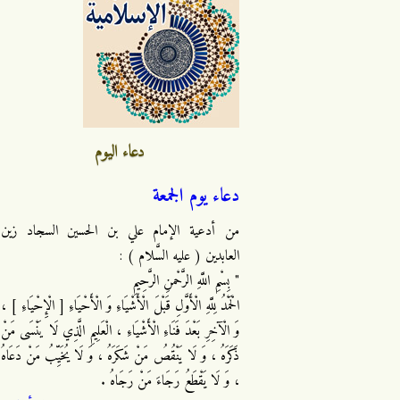
دعاء اليوم
دعاء يوم الجمعة
من أدعية الإمام علي بن الحسين السجاد زين
العابدين ( عليه السَّلام ) :
" بِسْمِ اللَّهِ الرَّحْمنِ الرَّحِيمِ
الْحَمْدُ لِلَّهِ الْأَوَّلِ قَبْلَ الْأَشْيَاءِ وَ الْأَحْيَاءِ [ الْإِحْيَاءِ ] ،
وَ الْآخِرِ بَعْدَ فَنَاءِ الْأَشْيَاءِ ، الْعَلِيمِ الَّذِي لَا يَنْسَى مَنْ
ذَكَرَهُ ، وَ لَا يَنْقُصُ مَنْ شَكَرَهُ ، وَ لَا يُخَيِّبُ مَنْ دَعَاهُ
، وَ لَا يَقْطَعُ رَجَاءَ مَنْ رَجَاهُ .