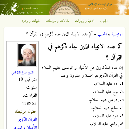
تجاوز إلى المحتوى الرئيسي
المجيب
ادعية و زيارات
مقالات و دراسات
شبهات و ردود
مركز
الرئيسية
»
المجيب
»
كم عدد الانبياء الذين جاء ذكرهم في القرآن ؟
الإشعاع
أنت هنا
كم عدد الانبياء الذين جاء ذكرهم في
الإسلامي
القرآن ؟
إن عدد المذكورين من الأنبياء و المرسلين عليهم السلام
الشيخ صالح الكرباسي
في القرآن الكريم هو خمسة و عشرون و هم:
نشر قبل 10
آدم عليه السلام.
سنوات
نوح عليه السلام.
القراءات:
إدريس عليه السلام.
418955
صالح عليه السلام.
حقول مرتبطة:
هود عليه السلام.
القرآن الكريم
-
إبراهيم عليه السلام.
الأديان و المذاهب