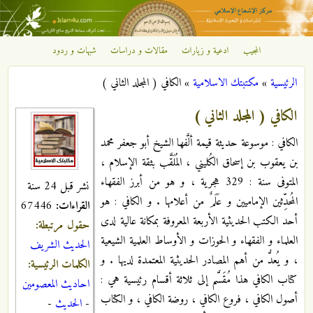
تجاوز إلى المحتوى الرئيسي
المجيب
ادعية و زيارات
مقالات و دراسات
شبهات و ردود
مركز
الرئيسية
»
مكتبتك الاسلامية
»
الكافي ( المجلد الثاني )
الإشعاع
أنت هنا
الكافي ( المجلد الثاني )
الإسلامي
الكافي : موسوعة حديثة قيمة ألَّفها الشيخ أبو جعفر محمد
بن يعقوب بن إسحاق الكُليني ، المُلَقَّب بثقة الإسلام ،
المتوفى سنة : 329 هجرية ، و هو من أبرز الفقهاء
نشر قبل 24 سنة
المُحدِّثين الإماميين و عَلَمٌ من أعلامها . و الكافي : هو
القراءات:
67446
أحد الكتب الحديثية الأربعة المعروفة بمكانة عالية لدى
حقول مرتبطة:
العلماء و الفقهاء و الحوزات و الأوساط العلمية الشيعية
الحديث الشريف
، و يُعدُّ من أهم المصادر الحديثية المعتمدة لديها . و
الكلمات الرئيسية:
كتاب الكافي هذا مُقَسَّم إلى ثلاثة أقسام رئيسية هي :
احاديث المعصومين
أصول الكافي ، فروع الكافي ، روضة الكافي ، و الكتاب
-
الحديث
-