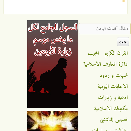
‏إدخال كلمات البحث ‏
القران الكريم
المجيب
دائرة المعارف الاسلامية
شبهات و ردود
الاجابات اليومية
ادعية و زيارات
مكتبتك الاسلامية
قصص للناشئين
مقالات و دراسات