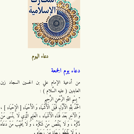
دعاء اليوم
دعاء يوم الجمعة
من أدعية الإمام علي بن الحسين السجاد زين
العابدين ( عليه السَّلام ) :
" بِسْمِ اللَّهِ الرَّحْمنِ الرَّحِيمِ
الْحَمْدُ لِلَّهِ الْأَوَّلِ قَبْلَ الْأَشْيَاءِ وَ الْأَحْيَاءِ [ الْإِحْيَاءِ ] ،
وَ الْآخِرِ بَعْدَ فَنَاءِ الْأَشْيَاءِ ، الْعَلِيمِ الَّذِي لَا يَنْسَى مَنْ
ذَكَرَهُ ، وَ لَا يَنْقُصُ مَنْ شَكَرَهُ ، وَ لَا يُخَيِّبُ مَنْ دَعَاهُ
، وَ لَا يَقْطَعُ رَجَاءَ مَنْ رَجَاهُ .