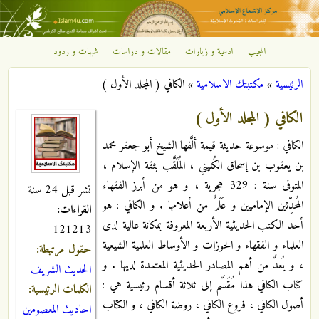
تجاوز إلى المحتوى الرئيسي
المجيب
ادعية و زيارات
مقالات و دراسات
شبهات و ردود
مركز
الرئيسية
»
مكتبتك الاسلامية
»
الكافي ( المجلد الأول )
الإشعاع
أنت هنا
الكافي ( المجلد الأول )
الإسلامي
الكافي : موسوعة حديثة قيمة ألَّفها الشيخ أبو جعفر محمد
بن يعقوب بن إسحاق الكُليني ، المُلَقَّب بثقة الإسلام ،
المتوفى سنة : 329 هجرية ، و هو من أبرز الفقهاء
نشر قبل 24 سنة
المُحدِّثين الإماميين و عَلَمٌ من أعلامها . و الكافي : هو
القراءات:
أحد الكتب الحديثية الأربعة المعروفة بمكانة عالية لدى
121213
العلماء و الفقهاء و الحوزات و الأوساط العلمية الشيعية
حقول مرتبطة:
، و يُعدُّ من أهم المصادر الحديثية المعتمدة لديها . و
الحديث الشريف
كتاب الكافي هذا مُقَسَّم إلى ثلاثة أقسام رئيسية هي :
الكلمات الرئيسية:
أصول الكافي ، فروع الكافي ، روضة الكافي ، و الكتاب
احاديث المعصومين